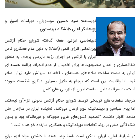
نویسنده: سید حسین موسویان، دیپلمات اسبق و
پژوهشگر فعلی دانشگاه پرینستون
دیپلماسی ایرانی:
هفته گذشته شورای حکام آژانس
بین‌المللی انرژی اتمی (IAEA) به دلیل عدم همکاری کامل
ایران با آژانس در اجرای رژیم بازرسی برجام، به منظور
شفاف‌سازی و اعمال محدودیت‌ها برای اطمینان از عدم انحراف برنامه هسته ای
ایران به سمت ساخت سلاح‌های هسته‌ای ، قطعنامه سرزنش علیه ایران صادر
کرد. اما واقعیت این است که برجام به دلایل بسیاری دیگری شکست خورده
است، نه صرفا به دلیل ممانعت ایران از بازرسی های کامل.
هرچند قطعنامه‌های توبیخی توسط شورای حکام آژانس قانونی الزام‌آور نیستند،
اما پیام سیاسی و دیپلماتیک قوی ارسال می‌کنند. نماینده ایران در سازمان ملل
متحد اظهار داشت، "تصمیم کشورهای غربی عجولانه و غیرعاقلانه بود و بدون
شک تأثیر منفی بر روند تعاملات دیپلماتیک و همکاری سازنده خواهد داشت."
در شرایط فعلی، ایران ممکن است فقط چند هفته تا داشتن مواد لازم برای