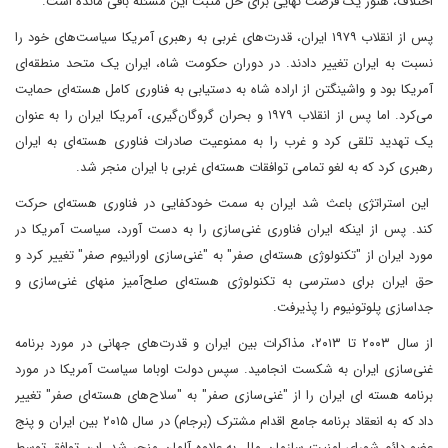
اختلاف، هنوز یک فرصت نهایی برای حل مثبت این مسئله باقی مانده است.
پس از انقلاب ۱۹۷۹ ایران، قدرت‌های غربی به رهبری آمریکا سیاست‌های خود را
نسبت به ایران تغییر دادند. در دوران حکومت شاه، ایران یک متحد منطقه‌ای
آمریکا بود و واشینگتن از اراده شاه به دستیابی به فناوری کامل هسته‌ای حمایت
می‌کرد. اما پس از انقلاب ۱۹۷۹ و بحران گروگان‌گیری، آمریکا ایران را به عنوان
یک تهدید تلقی کرد و غرب را به ممنوعیت صادرات فناوری هسته‌ای به ایران
رهبری کرد که به لغو تمامی توافقات هسته‌ای غربی با ایران منجر شد.
این استراتژی باعث شد ایران به سمت خودکفایی در فناوری هسته‌ای حرکت
کند. پس از اینکه ایران فناوری غنی‌سازی را به دست آورد، سیاست آمریکا در
مورد ایران از "تکنولوژی هسته‌ای صفر" به "غنی‌سازی اورانیوم صفر" تغییر کرد و
حق ایران برای دسترسی به تکنولوژی هسته‌ای صلح‌آمیز منهای غنی‌سازی و
جداسازی پلوتونیوم را پذیرفت.
از سال ۲۰۰۳ تا ۲۰۱۳، مذاکرات بین ایران و قدرت‌های جهانی در مورد برنامه
غنی‌سازی ایران به شکست انجامید. سپس دولت اوباما سیاست آمریکا در مورد
برنامه هسته ای ایران را از "غنی‌سازی صفر" به "سلاح‌های هسته‌ای صفر" تغییر
داد که به انعقاد برنامه جامع اقدام مشترک (برجام) در سال ۲۰۱۵ بین ایران و پنج
عضو دائم شورای امنیت سازمان ملل به علاوه آلمان منجر شد. این توافق توسط