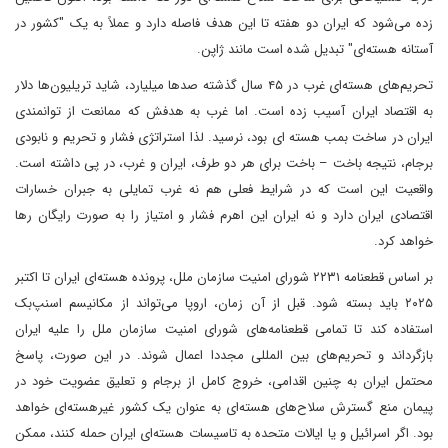
زده می‌شود که ایران دو هفته تا این هدف فاصله دارد و عملاً به یک "کشور در
آستانه هسته‌ای" تبدیل شده است مانند ژاپن.
تحریم‌های هسته‌ای غرب در ۴۵ سال گذشته صدها میلیارد، شاید تریلیون‌ها دلار
به اقتصاد ایران آسیب زده است. اما غرب به هدفش که ممانعت از توانمندی
ایران در ساخت بمب هسته ای بود، نرسید. لذا استراتژی فشار و تحریم و نابودی
برجام، نتیجه باخت – باخت برای هر دو طرف، ایران و غرب، در پی داشته است.
واقعیت این است که در شرایط فعلی هم نه غرب تمایلی به جبران خسارات
اقتصادی ایران دارد و نه ایران این اهرم فشار و امتیاز را به صورت رایگان رها
خواهد کرد.
بر اساس قطعنامه ۲۲۳۱ شورای امنیت سازمان ملل، پرونده هسته‌ای ایران تا اکتبر
۲۰۲۵ باید بسته شود. قبل از آن زمان، اروپا می‌تواند از مکانیسم اسنپ‌بک
استفاده کند تا تمامی قطعنامه‌های شورای امنیت سازمان ملل را علیه ایران
بازگرداند و تحریم‌های بین المللی مجددا اعمال شوند. در این صورت، پاسخ
محتمل ایران به چنین اقدامی، خروج کامل از برجام و تعلیق عضویت خود در
پیمان منع گسترش سلاح‌های هسته‌ای به عنوان یک کشور غیرهسته‌ای خواهد
بود. اگر اسرائیل و یا ایالات متحده به تاسیسات هسته‌ای ایران حمله کنند، ممکن