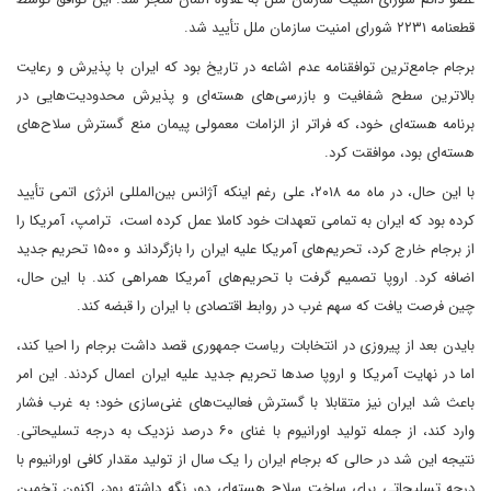
قطعنامه ۲۲۳۱ شورای امنیت سازمان ملل تأیید شد.
برجام جامع‌ترین توافقنامه عدم اشاعه در تاریخ بود که ایران با پذیرش و رعایت
بالاترین سطح شفافیت و بازرسی‌های هسته‌ای و پذیرش محدودیت‌هایی در
برنامه هسته‌ای خود، که فراتر از الزامات معمولی پیمان منع گسترش سلاح‌های
هسته‌ای بود، موافقت کرد.
با این حال، در ماه مه ۲۰۱۸، علی رغم اینکه آژانس بین‌المللی انرژی اتمی تأیید
کرده بود که ایران به تمامی تعهدات خود کاملا عمل کرده است، ترامپ، آمریکا را
از برجام خارج کرد، تحریم‌های آمریکا علیه ایران را بازگرداند و ۱۵۰۰ تحریم جدید
اضافه کرد. اروپا تصمیم گرفت با تحریم‌های آمریکا همراهی کند. با این حال،
چین فرصت یافت که سهم غرب در روابط اقتصادی با ایران را قبضه کند.
بایدن بعد از پیروزی در انتخابات ریاست جمهوری قصد داشت برجام را احیا کند،
اما در نهایت آمریکا و اروپا صدها تحریم جدید علیه ایران اعمال کردند. این امر
باعث شد ایران نیز متقابلا با گسترش فعالیت‌های غنی‌سازی خود؛ به غرب فشار
وارد کند، از جمله تولید اورانیوم با غنای ۶۰ درصد نزدیک به درجه تسلیحاتی.
نتیجه این شد در حالی که برجام ایران را یک سال از تولید مقدار کافی اورانیوم با
درجه تسلیحاتی برای ساخت سلاح هسته‌ای دور نگه داشته بود، اکنون تخمین