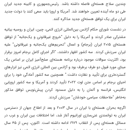
چندین سلاح هسته‌ای فاصله داشته باشد. رئیس‌جمهوری و کابینه جدید ایران
طی دو ماه آینده تعیین خواهند شد. آمریکا و اروپا باید سعی کنند با دولت جدید
ایران برای یک توافق هسته‌ای جدید مذاکره کنند.
در نشست شورای حکام آژانس بین‌المللی انرژی اتمی، چین، ایران و روسیه بیانیه
مشترکی صادر کردند و آمریکا را به دلیل "خروج غیرقانونی و یک‌جانبه" از توافق
هسته‌ای ۲۰۱۵ ایران (برجام) و اعمال "تحریم‌های یک‌جانبه و غیرقانونی" علیه
ایران سرزنش کردند. سه کشور اظهار داشتند، "اگر اجرای کامل برجام امروز برقرار
بود، اکثریت سوالات موجود درباره برنامه هسته‌ای صلح‌آمیز ایران بر اساس یک
مبنای مورد قبول دو طرف برطرف بود و آژانس بین المللی انرژی اتمی نیز ابزارهای
گسترده‌تری برای تأیید و نظارت داشت." همچنین سه کشور آمادگی خود را برای
احیای برجام بر اساس متن اوت ۲۰۲۲ تأیید کردند و آمریکا و سه کشور اروپایی
انگلیس، فرانسه و آلمان را به دلیل مسدود کردن پیش‌نویس توافق مذکور
به‌خاطر "ملاحظات سیاسی خودشان" سرزنش کردند.
اگرچه بحران هسته‌ای با ایران در سال ۲۰۰۳ و بعد از اطلاع جهان از دسترسی
ایران به توانمندی غنی‌سازی اورانیوم آغاز شد، اما اختلافات بین ایران و غرب در
مسائل هسته‌ای پس از انقلاب ۱۹۷۹ ادامه داشته است. اکنون، پس از ۴۵ سال