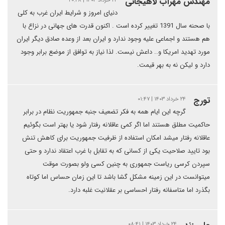
مهندس مهراب لاهیجانی
دنیای امروز و شرایط ایران غرب به کلی
با صحنه سال 1391 تغییر کرده است . اکنون قدرت های جهانی در نزاع با
هم هستند و اجماعی علیه وجود ندارد و ایران بعد از وعده صادق دیگر ایران
مورد تهدید امریکا و.. داعش نیست. لذا نیاز به توافق از موضع برابر وجود
دارد و لیکن نه به بهر قیمت.
تورج
۲۴ خرداد ۱۴۰۳ | ۰۱:۴۷
گرچه این ایام همه به فکر تضعیف جنبه جمهوریت نظام در برابر
حاکمیت مطلق هستند اما اگر کمی عاقلانه رفتار شود یا بهتر است بگوئیم
عاقلانه رفتار میشد امکان استفاده از ظرفیت جمهوریت برای کاهش تنش
بود تایید صلاحیت یکی از کسانی که به تقابل با غرب اعتقاد ندارد و حتی
سپردن کرسی ریاست جمهوری به چنین کسی ولو بصورت موقت
میتوانست در این زمینه مشکل گشا باشد تا این زمان حساس اما کوتاه
بگذرد اما متاسفانه رفتار احساسی بر عقلانیت غلبه دارد.
۲۴ خرداد ۱۴۰۳ | ۰۸:۴۱