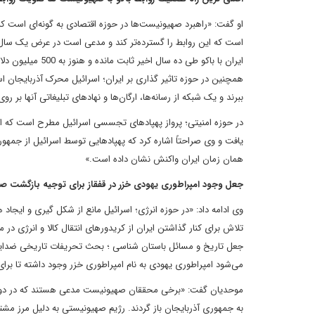
او گفت: «راهبرد صهیونیست‌ها در حوزه اقتصادی به گونه‌ای است ک
است که این روابط را گسترده‌تر کند و مدعی است در عرض یک سال ا
ایران با باکو طی
همچنین در حوزه تاثیر گذاری بر ایران؛ اسرائیل محرک آذربایجان است
ببرند و یک شبکه از رسانه‌ها، ارگان‌ها و نهادهای تبلیغاتی آنها بر رو
در حوزه امنیتی؛ پرواز پهپاد‌های تجسسی اسرائیل مطرح است که اخ
یافت و وی صراحتاً اشاره کرد که پهپادهایی توسط اسرائیل از جمهو
همان زمان ایران واکنش نشان داده است.»
جعل وجود امپراطوری یهودی خزر در قفقاز برای توجیه بازگشت ص
وی ادامه داد: «در حوزه انرژی؛ اسرائیل مانع از شکل گیری و ایجاد
تلاش برای کنار گذاشتن ایران از کریدورهای انتقال کالا و انرژی در
جعل تاریخ و مسائل باستان شناسی ؛ بحث تحریفات تاریخی ضدایر
می‌شود امپراطوری یهودی به نام امپراطوری خزر وجود داشته تا برا
به جمهوری آذربایجان باز گردند. رژیم صهیونیستی به دلیل مرز مشت