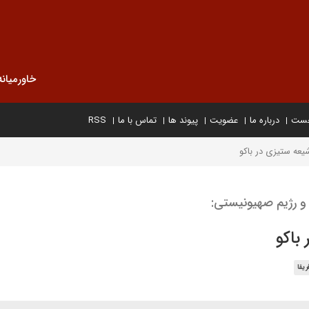
خاورمیانه
خست
درباره ما
عضویت
پیوند ها
تماس با ما
RSS
یعه ستیزی در باکو
 رژیم صهیونیستی:
باکو
ریقا