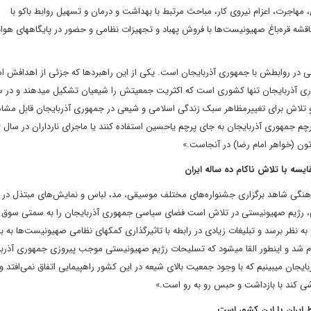
 مهاجرت، اعزام نیروی کار، مباحث مرتبط با بهداشت و درمان و تسهیل روابط باکو با
صهیونیست‌ها در حوزه گردشگری و غیره است. به عنوان مثال در مناقشه قره‌باغ صهیونیست‌ها با فروش پهباد و تجهیز
ص مد نظر رژیم صهیونیستی در روابطش با جمهوری آذربایجان است. یکی از این راهبردها که جزئی از اهدافش
و تلاش برای تغییرمظاهر سبک زندگی اسلامی و شیعی در جمهوری آذربایجان قابل مشا
تون (خواهر امام رضا) در آنجاست.»
سه با تلاش ناکام ده ساله ایران
ی فرهنگی شاهد برگزاری جشنواره‌های مختلف موسیقی، مد، لباس و نمایش‌های مبتذل در
سی، رژیم صهیونیستی در تلاش است فضای سیاسی جمهوری آذربایجان را به سمتی سوق 
روابط باکو و تل‌آویو از نظر افکار عمومی جمهوری آذربایجان سودمند به نظر برسد و تبلیغات زیادی در رابطه با تاثیرگذاری کمک‎های نظامی
موفقیتی که در این جنگ به نفع جمهوری آذربایجان اتفاق افتاد انجام شد و اینطور القا می‎شود که تسلیحات رژیم صهیونیستی موجب پیروزی جمهور
شده و پیامدهای این تلاش تبلیغاتی را در روز قدس در جمهوری آذربایجان می‎بینیم که با وجود جمعیت بالای شیعه در این کشور راهپیمایی اتفاق نمی‌افت
ی کند با بازداشت و حبس رو به رو است.»
 ایران با این کشور است