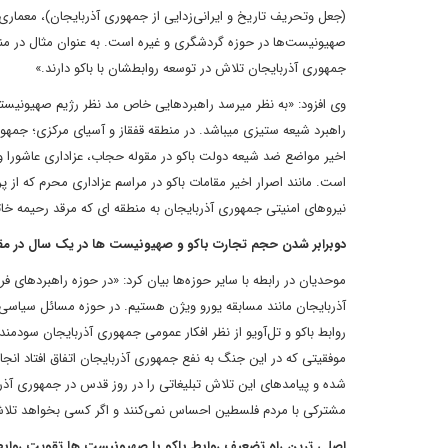
(جعل وتحریف تاریخ و ایرانی‌زدایی از جمهوری آذربایجان)، معماری،
جمهوری آذربایجان تلاش در توسعه روابطشان با باکو دارند.»
وی افزود: «به نظر می‎رسد راهبرد‎هایی خا
اخیر مواضع ضد شیعه دولت باکو در مقوله حجاب، عزاداری عاشورا 
نیروهای امنیتی جمهوری آذربایجان به منطقه ای که مرقد رحیمه خا
دوبرابر شدن حجم تجارت باکو و صهیونیست ها در یک سال در مقای
موحدیان در رابطه با سایر حوزه‌ها بیان کرد: «در حوزه راهبردها
آذربایجان مانند مسابقه یورو ویژن هستیم. در حوزه مسائل سیا
مشترکی با مردم فلسطین احساس نمی‌کنند و اگر کسی بخواهد تلاش
اصلی ترین راه تضعیف روابط باکو با صهیونیست ها تقویت روابط