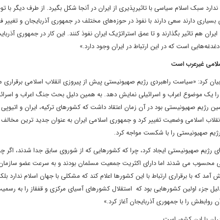
دارد سبک اسلام سیاسی با تاثیرپذیری از ایران در آنجا شکل بگیرد. از طرف دیگر با تو
ی بسیاری دارند سعی دارند با نفوذ در حوزه‌های مختلف در جمهوری آذربایجان و تغییر 
ران هم تاثیر بگذارند و تا عمق استراتژیک ایران نفوذ کنند. این کار در جمهوری آذربای
غه‌هایی است که در این ارتباط در ایران وجود دارد.»
لامی غیرعرب است
یان کرد: «سیاست راهبردی رژیم صهیونیستی پیش از پیروزی انقلاب اسلامی برقراری م
ن را یک موضوع اعراب و اسرائیلی نمایش دهد. به همین دلیل بحث جنگ اعراب و اسرا
رژیم صهیونیستی بود در آن زمان اعتقاد داشت که کشورهای ترکیه، ایران و اتیوپی م
انقلاب اسلامی وضعیت تغییر کرد و جمهوری اسلامی ایران به عنوان جدید ترین مخالف
ژیم صهیونیستی را با شکست مواجه کرد.
۱۹۹۱ فضای جدید و بهتری را برای رژیم صهیونیستی ایجاد کرد، چرا که کشور‌هایی که از شوروی سابق جدا شدند، اگر چ
دینی محسوب می شدند اما دارای اکثریت جمعیت مسلمان بودند و به سرعت عضو سازمان
 که با برقراری ارتباط با این کشورها اعلام کند که مشکلی با جهان اسلام ندارد بلکه ت
یل جزء اولین کشورهایی بود که استقلال کشورهای آسیای مرکزی و قفقاز را به رسمی
ن روابطش را با جمهوری آذربایجان آغاز کرد.»
ران با این کشور است