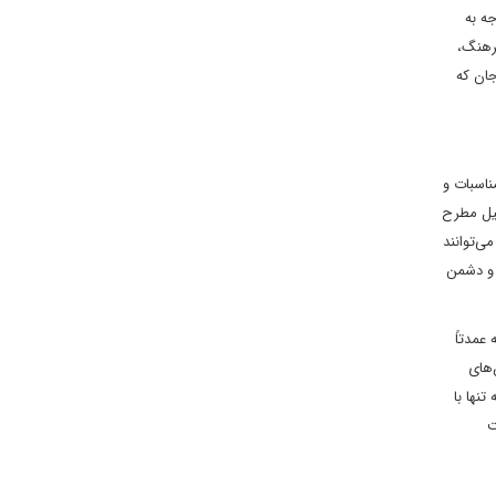
جه به
فرهنگ،
جان که
ناسبات و
ئیل مطرح
ی‌توانند
 و دشمن
ه عمدتاً
‌های
نها با
ت