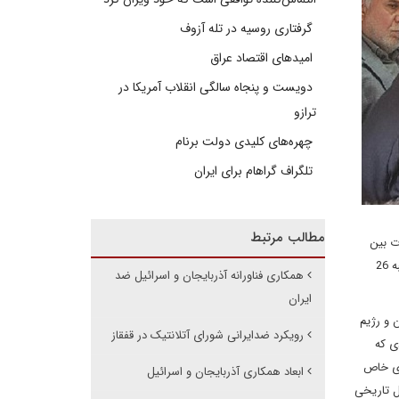
گرفتاری روسیه در تله آزوف
امیدهای اقتصاد عراق
دویست و پنجاه سالگی انقلاب آمریکا در
ترازو
چهره‌های کلیدی دولت برنام
تلگراف گراهام برای ایران
مطالب مرتبط
ت بین
المللی ابرار معاصر تهران با حضور احسان موحدیان، محسن پاک آیین، سیدرضا میرمحمدی، رسول اسماعیل زاده دوزال و اورخان محمداف، در روز چهارشنبه 26
همکاری فناورانه آذربایجان و اسرائیل ضد
ایران
 و رژیم
رویکرد ضدایرانی شورای آتلانتیک در قفقاز
ی که
ای خاص
ابعاد همکاری آذربایجان و اسرائیل
ل تاریخی