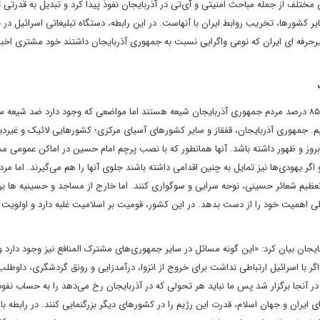
تلف از جمله مباحث امنیتی و آی‌تی در آذربایجان نفوذ پیدا کرد و تبدیل به قدرتی تا
شد. یکی از اهداف حضور رژیم صهیونیستی در آذربایجان و حتی سایر کشور‎ها، تخریب روابط ایران با آن‎هاست. در این رابطه، دستگاه تبلیغا
یرحرفه ای ایران که نوعی واگرایی نسبت به جمهوری آذربایجان داشتند خود مشتری اخبار
وی در رابطه با مواضع ضد شیعی در جمهوری آذربایجان بیان کرد: «۸۵ درصد مردم جمهوری آذربایجان شیعه هستند اما مواضعی که وجود دارد ضد 
م. جمهوری آذربایجان، قفقاز و سایر کشورهای آسیای مرکزی؛ کشورهایی لائیک و غیردی
روز و ظهور داشته باشد. آنها همانطور که با نصب پرچم امام حسین در اماکن عمومی م
 یهودی‌ها نیز تمایل به چنین اقدامی داشته باشند جلوی آنها را هم می‌گیرند. اما مرد
د پرچم‎های عزاداری را برپا و در تعظیم شعائر حسینی، نوحه سرایی و سوگواری کنند. اما خارج از مساجد و حسینیه ها
 اهمیت خود را از دست بدهد. در این کشور، قومیت بر اسلامیت غلبه دارد و اولویت 
 و مُد در جمهوری آذربایجان بیان کرد: «این گونه مسائل در سایر جمهوری‌های مشترک المنافع نیز وجود دارد و
ر با اسرائیل ارتباطی نداشت برای خروج از انزوا، درآمدزایی و رونق گردشگری، داوطلب
ل اروپایی در آنجا برگزار شد پس ما نباید هر تحولی که در آذربایجان رخ می‌دهد را به حساب نفو
اریم و بدانیم که رژیم صهیونیستی به دنبال این است که تریبون‎های ایران و جهان اسلام، قدرت این رژیم را در کشورهای دیگر بزرگنمایی کنند. در راب