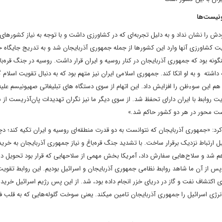
ونیست‌ها
او ادامه داد: «اسرائیل در وهله اول اندیشه‌ها و تفکرات راهبردی خودش را 
اورزی آنها وارد این کشورها از جمله جمهوری آذربایجان شد و به تدریج جایگاه خو
گونه بود که جمهوری آذربایجان در کنار روسیه و ایران قرار داشت. روسیه در جنگ قره‌باغ
اشته و به او اتکا کند. جمهوری اسلامی ایران نیز متهم بود که به دنبال تقویت اسلام گ
هم این سوءظن را افزایش داد. این اتهام از سوی دستگاه های تبلیغاتی صهیونیسم علیه 
ت روابط با ایران دارای تحفظ شد. از سوی دیگر ما نیز نگران تهدیدات پان‌آذریست از
رصت محور در هر دو کشور حاکم شد.»
 کرد: «جمهوری آذربایجان که نتوانست به دو قدرت منطقه‌ای روسیه و ایران تکیه کند؛ دچ
ئیل ارتباط نزدیک برقرار ساخت. با تشدید جنگ قره‌باغ و نیاز جمهوری آذربایجان به خری
اقدام به خرید سلاح از حدود ۳۰ کشور کرد و وارد مذاکره با آمریکا هم شد و سلاح‌هایی سفارش داد، آمریکا بخش مهمی از سل
پس از آن ما شاهد روابط نظامی جمهوری آذربایجان و اسرائیل بودیم. این روابط تقویت
که برای اکتشاف نفت و گاز در دریای خزر انجام داده بود، شد. از این پس رژیم اسرائیل خرید
گاز جمهوری آذربایجان می‌شود و تا کنون حدود یک ششم نیازهای انرژی اسرائیل را جمهوری آذربایجان تامین می‎کند. یعنی سوخت گل