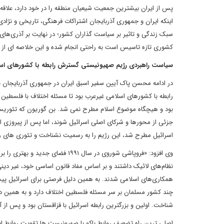
پس از ایران بیشترین جمعیت شیعیان منطقه را در خود دارد، علاقه ن
اینکه ایران و جمهوری آذربایجان اشتراکات فرهنگی، تاریخی و نژاد
سبک زندگی و تاثیر بر سیاست گذاران کشور؛ در نهایت بر آذری‌های ای
کشوری تازه تاسیس است به راحتی انجام شده و این خلاصه ای از دغد
سیاست راهبردی رژیم صهیونیستی گسترش رابطه با کشورهای اس
در ادامه محسن پاک آیین سفیر اسبق ایران در جمهوری آذربایجان ب
رابطه با کشورهای اسلامی غیرعرب بود تا مسئله اختلاف با فلسطی
بود و هیچگاه موضوع اسلام مطرح نمی شد. بن گوریون که تئوریسین 
جزئی از محورها و شرکای اصلی اسرائیل شوند، اما پس از پیروزی 
اسرائیل مطرح شد، این رژیم را به رسمیت نشناخت و تئوری های ر
وی افزود: «فروپاشی شوروی در سال 
نظام‌های لائیک داشتند و بر اساس مفاد قانون اساسی خود، غیر 
همکاری‌های اسلامی شدند. به همین دلیل فرصتی برای اسرائیل پیش آمد
چند کشور مسلمان بر سر مسئله فلسطین اختلاف دارد و به همین دل
شناخت. اولین و بزرگترین رابطه اسرائیل با قزاقستان بود و پس از آ
اصلی ترین راه تضعیف روابط باکو با صهیونیست ها تقویت روابط ای