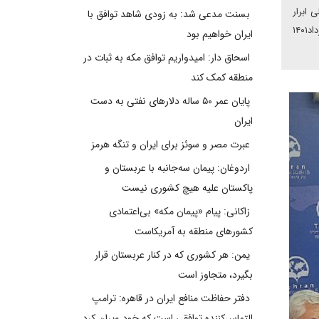
 ابرار
بسنت مدعی شد: به زودی شاهد توافق با
معاصر تهران با حضور احسان موحدیان، محسن پاک آیین، سیدرضا میرمحمدی، رسول اسماعیل زاده دوزال و اورخان محمداف، در روز چهارشنبه ۲۶ مرداد۱۴۰۱
ایران خواهیم بود
اسحاق دار: امیدواریم توافق مکه به ثبات در
منطقه کمک کند
پایان عمر ۵۰ ساله دلارهای نفتی به دست
ایران
عبرت مصر و سوئز برای ایران و تنگه هرمز
اردوغان: پیمان سه‌جانبه با عربستان و
پاکستان علیه هیچ کشوری نیست
زاکانی: پیام «پیمان مکه» بی‌اعتمادی
کشورهای منطقه به آمریکاست
یمن: هر کشوری که در کنار عربستان قرار
بگیرد، متجاوز است
دفتر حفاظت منافع ایران در قاهره: ترامپ
التماس‌کننده توافقی است که خود ویران کرد