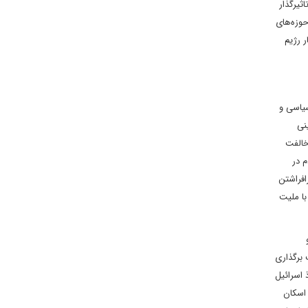
ثیرگذار
تی اسرائیل در حوزه‌های
 رژیم
شیعه سیاسی و
نی
خالفت
م در
 برافراشتن
با ملیت
 برگذاری
ذ اسرائیل
طه با اسکان