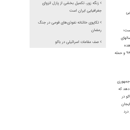
زنگه زور، تکمیل بخشی از پازل انزوای
جغرافیایی ایران است
ات نظامی و حضور در پایگاه‎های هوایی
تکاپوی خائنانه نفوذی‌های قومی در جنگ
رمضان
 است؛
راهبرد شیعه ستیزی می‎باشد. در منطقه قفقاز و آسیای مرکزی؛ جمهوری آذربایجان تنها کشوری است که اکثریت جمعیتش را شیعیان تشکیل می‎دهند و در سال‎های
صف مقامات اسرائیلی در باکو
هده
است. مانند اصرار اخیر مقامات باکو در مراسم عزاداری محرم که از پرچم جمهوری آذربایجان به جای پرچم یاحسین استفاده کنند یا ماجرای نارداران در سال ۹۴ و حمله
 جمهوری
دهد که
 صهیونیست‌ها به باکو در
ی آذربایجان
د و درد