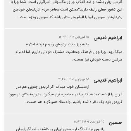
فارسی زبان باشند و ضد انقلاب وز وز مگسهائی اسرائیلی است۔شما چرا با
این کشور جعلی رابطه دارید؟ممکن است بخاطر مردم اذربایجان خودمان
ودیدارهای ضروری انها با اقوام ودوستان باشد که ضروری ولازم است۔۔
ابراهیم قدیمی
۱۵ فروردین ۱۴۰۲ | ۱۴:۴۲
ما به پرزیدنت اردوغان ومردم ترکیه احترام
میگذاریم۔چرا چون فرهنگ ومعاشرت مشترک طولانی داریم۔اما احترام
هرکس دست خودش نیز هست۔
ابراهیم قدیمی
۱۵ فروردین ۱۴۰۲ | ۱۴:۴۸
ارمنستان خوب میداند اگر کریدور جنوبی هم مرز
ایران را از دست بدهد تقریبا در محاصره قرار میگیرد۔ما وارمنستان در مورد
کریدور باید یک نظر داشته باشیم۔واحتمالا همینگونه هم هست۔
حسین
۱۵ فروردین ۱۴۰۲ | ۱۸:۴۲
یادتون نره ک اگ ارمنستان ایران رو داشته باشه آذربایجان