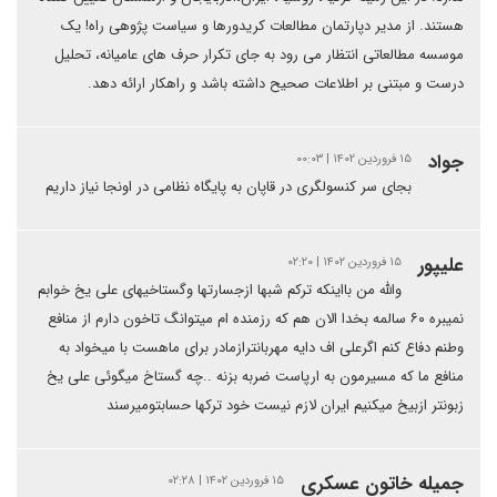
هستند. از مدیر دپارتمان مطالعات کریدورها و سیاست پژوهی راه! یک
موسسه مطالعاتی انتظار می رود به جای تکرار حرف های عامیانه، تحلیل
درست و مبتنی بر اطلاعات صحیح داشته باشد و راهکار ارائه دهد.
جواد
۱۵ فروردین ۱۴۰۲ | ۰۰:۰۳
بجای سر کنسولگری در قاپان به پایگاه نظامی در اونجا نیاز داریم
علیپور
۱۵ فروردین ۱۴۰۲ | ۰۲:۲۰
والله من بااینکه ترکم شبها ازجسارتها وگستاخیهای علی یخ خوابم
نمیبره ۶۰ سالمه بخدا الان هم که رزمنده ام میتوانگ تاخون دارم از منافع
وطنم دفاع کنم اگرعلی اف دایه مهربانترازمادر برای ماهست با میخواد به
منافع ما که مسیرمون به ارپاست ضربه بزنه ..چه گستاخ میگوئی علی یخ
زبونتر ازبیخ میکنیم ایران لازم نیست خود ترکها حسابتومیرسند
جمیله خاتون عسکری
۱۵ فروردین ۱۴۰۲ | ۰۲:۲۸