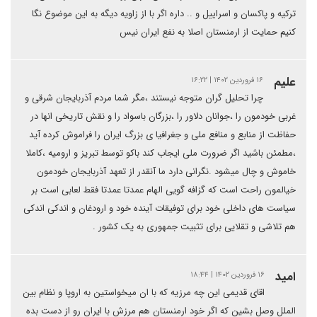
ترکیه و پاکسان و اسراییل و .. داره اگر با از زاویه دیگه به این موضوع نگا
کنیم حمایت از ارمنستان اصلا به نفع ایران نیس
علیم
۱۶ فروردین ۱۴۰۲ | ۱۶:۲۲
چرا تحلیل گران متوجه نیستند ،مگر شما مردم آذربایجان شرقی و
غربی خودمون را ،جوانان دلاور را ،بزرگان باسواد را و نقش تاریخی انها در
حفاظت از منابع و منافع ملی و جغرافیا ی بزرگ ایران را فراموش کرده آید
،مطمئن باشید اگر ضرورت ملی ایجاب کند باکو توسط تبریز و ارومیه ،کاملا
خاموش و چال میشود .نگرانی دارد ما آنقدر از تعهد آذربایجان خودمون
خیالمون راحت است که گزافه گویی الهام عمدتا عمدتا فقط لعابی است بر
سیاست های داخلی خود برای توفیقات آینده خود و ارودغان و اندکی اندکی
هم تلاشی و تقلایی برای تثبیت جمهوری به یک کشور .
امید
۱۶ فروردین ۱۴۰۲ | ۱۸:۴۴
اقای قدیمی این چه مرزیه که با ان میخواستین به اروپا و نظام بین
الملل وصل بشین که اگر خود ارمنستان هم مرزش با ایران رو از دست بده