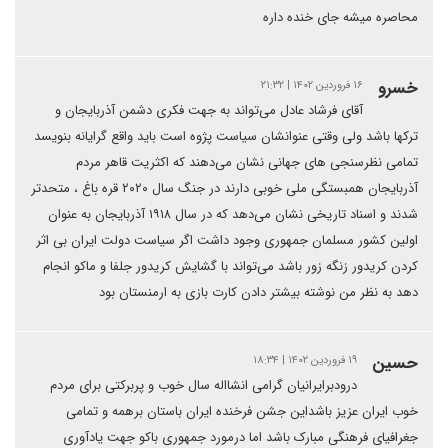
محاصره میشه جای خنده داره
خسرو
۱۶ فروردین ۱۴۰۲ | ۲۱:۳۲
آقای فرشاد عادل می‌تواند به جهت فکری دشمن آذربایجان و
ترکها باشد ولی وقتی عنوانشان سیاست پژوه است باید واقع گرایانه بنویسد
تمامی نظرسنجی های جهانی نشان می‌دهند که اکثریت قاهر مردم
آذربایجان همبستگی ملی خوبی دارند در جنگ سال ۲۰۲۰ قره باغ ، متحدتر
شدند و اسناد تاریخی نشان می‌دهد که در سال ۱۹۱۸ آذربایجان به عنوان
اولین کشور مسلمان جمهوری وجود داشت اگر سیاست دولت ایران بی اثر
کردن کریدور زنگه زور باشد می‌تواند با گشایش کریدور جلفا و ماکو انجام
دهد به نظر من نوشته بیشتر دادن کارت بازی به ارمنستان بود
حسین
۱۹ فروردین ۱۴۰۲ | ۱۸:۳۴
درودبرایرانیان گرامی انشااله سال خوب و پربرکتی برای مردم
خوب ایران عزیز باشداین جشن فرخنده ایران باستان برهمه و تمامی
جغرافیای فرهنگی مبارک باشد اما درمورد جمهوری باکو جهت یادآوری