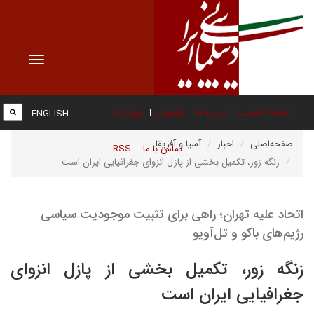
Toggle
vigation
صفحه نخست
درباره ما
عضویت
پیوند ها
ENGLISH
صفحه‌اصلی
اخبار
آسیا و آفریقا
تماس با ما
RSS
زنگه زور، تکمیل بخشی از پازل انزوای جغرافیایی ایران است
اتحاد علیه تهران؛ راهی برای تثبیت موجودیت سیاسی
رژیم‌های باکو و تل‌آویو
زنگه زور، تکمیل بخشی از پازل انزوای
جغرافیایی ایران است