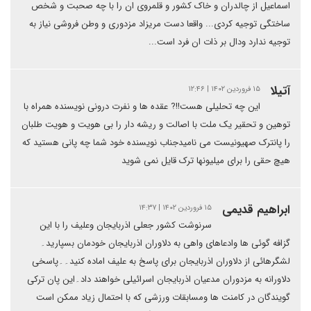
اسماعیل از چالدران و خاک کشور و قلمروی ان را با چه صحبت و شخص
ساختگی توجیه کردی... واقعا دست مریزاد مزدوری و وطن فروشی نیاز به
توجیه ندارد ودال بر ذات ان فرد است...
آتیلا
۱۵ فروردین ۱۴۰۲ | ۱۲:۴۶
این چه تحلیلی هست!!? عقده ها و نفرت درونی نویسنده همراه با
توهین و تحقیر یک ملت با اصالت و ریشه دار را بی هویت و هویت طلبان
را پانترک صهیونیست می نامیدجناب نویسنده خود شما چه پانی هستید که
هیچ حقی را برای میلیونها ترک قایل نمی شوید
ابراهیم قدیمی
۱۵ فروردین ۱۴۰۲ | ۱۴:۳۷
سرنوشت کشور جعلی اذربایجان وعلیف را با این
گزافه گوئی ها وادعاهای واهی به دلاوران اذربایجان خودمان بسپارید۔
لشگرهائی از دلاوران اذربایجان برای پاسخ به علیف اماده کنید۔۔پاسخی
دلاورانه به مزدوران مدعیان اذربایجان اسرائیلی خواهند داد۔این پان ترکی
گویندگان در کامنت ها ومسابقات ورزشی که با احتمال زیاد ممکن است