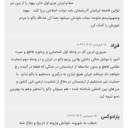
سلام،ایران عزیز،اول نتان یهود را از بین ببر
تواین فاصله ایرانیان آذربایجان باید دولت اسلامی برپا کنند . یهود
وصهیونیسم متوجه نجات خودش میشود.بعدا ان شاءالله باکو با مردم
غیورش را کمک کن.
فرزاد
۱۵ فروردین ۱۴۰۲ | ۱۰:۳۷
ضروری ترین کار در وحله اول شناسایی و برخورد قاطع و عبرت
آموز با عوامل خائن داخلی ولابی رژیم باکو در ایران و در وحله دوم حمایت
نظامی قاطع و بدون ملاحظه از ارمنستان در جنگی که قطعا در آینده رخ
خواهد داد میباشد.ایران هیچ نیازی به درگیری مستقیم با باکو ندارد .با
حمایت غیر مستقیم از ارمنستان در دفاع از تمامیت ارضی این کشور و
مرزهای بین المللی شناخته شده ؛ هم میتوان باکو را تحقیر وهم به بهترین
نحو تنبیه کرد.
پارادوکس
۱۵ فروردین ۱۴۰۲ | ۱۱:۴۷
خطاب به شهروند خوانش وارونه از تاریخ و دفاع شاه