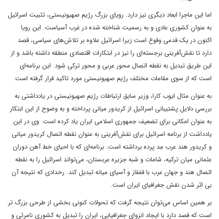
اما این ماجرا ابعاد دیگری نیز دارد. رویای بزرگ رژیم صهیونیستی، تثبیت اسرائیل
به عنوانِ کشوری عادی و به رسمیت شناخته شده در غرب آسیاست. این رویا
اکنون در یک قدمی وقوع است زیرا اسرائیل علاوه بر تلاش‌های سیاسی، قصد
دارد تا نقش‌آفرینی برجسته‌ای را نیز در ابتکارات اقتصادی منطقه داشته باشد و از
این طریق تبدیل به نقطه‌ اتصال محور عربی و محور ترکی شود. این برنامه‌ای
است که از سوی مقامات مختلف رژیم صهیونیستی مورد تاکید قرار گرفته است.
به عنوان مثال ایوب کارا، وزیر سابق ارتباطات رژیم صهیونیستی در یادداشتی به
بررسی دلایل پشتیبانی اسرائیل از کریدور میانی پرداخته و به وضوح از این ابتکار
به عنوان امکانی برای تضعیف جمهوری اسلامی ایران یاد کرده است. وی در این
یادداشت از برنامه‌ اسرائیل برای نقش‌آفرینی به عنوان نقطه‌ اتصال کریدور میانی
و کریدور هند عرب مِد پرده برداشته است. برنامه‌ای که با احیای خط آهن دوران
عثمانی میان ترکیه، شامات و شبه جزیره عربستان، می‌تواند اسرائیل را به نقطه‌
اتصال هند و جهان عرب با قفقاز و آسیای میانه تبدیل کند. رخدادی که نتیجه‌ آن
بی اثر شدن نقش جغرافیای ایران است.
بر همین اساس می‌توان نتیجه گرفت که تحولات کنونی بخشی از طرحی بزرگ تر
است که قصد دارد با ایجاد انزوای جغرافیایی، ایران را تبدیل به کشوری نامرئی و