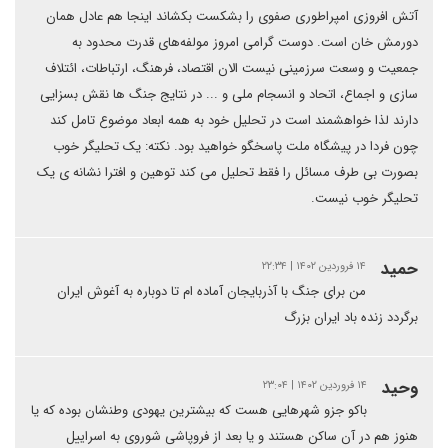
آتش افروزی امپراطوری صفوی را بشکست بکشاند اینجا هم عادل همان
دورمش خان است. دوست گرامی امروز مولفه‌های قدرت محدود به
جمعیت و وسعت سرزمینی نیست الان اقتصاد، فرهنگ، ارتباطات، ائتلاف
سازی و اجماع، اتحاد و انسجام ملی و ... در نتایج جنگ ها نقش‌ بسزایی
دارند لذا خواهشمند است در تحلیل خود به همه ابعاد موضوع تامل کند
چون فردا در پیشگاه ملت پاسخگو خواهید بود. نکته: یک تحلیگر خوب
بصورت بی طرف مسائل را فقط تحلیل می کند توهین و افترا نشانه ی یک
تحلیگر خوب نیست.
حمید
۱۴ فروردین ۱۴۰۲ | ۲۲:۳۴
من برای جنگ با آذربایجان آماده ام تا دوباره به آغوش ایران
برگردد زنده باد ایران بزرگ
وحید
۱۴ فروردین ۱۴۰۲ | ۲۳:۰۴
باکو جزو شهرهایی هست که بیشترین یهودی وطنشان بوده که یا
هنوز هم در آن ساکن هستند و یا بعد از فروپاشی شوروی به اسراییل