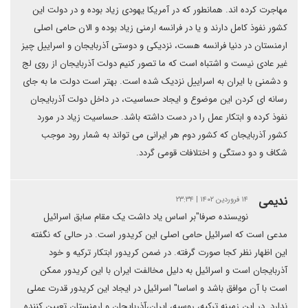
مهاجرت کرده اند. همانطور که در آمریکا یهودی زیاد بوده و در دولت این
کشور نفوذ کامل دارند و یا در فرانسه ارمنی زیاد بوده و الان حامی اصلی
ارمنستان در دنیا فرانسه هست، نزدیکی و دوستی آذربایجان و اسراییل چیز
غیر عادی نیست و اشتباه است که ما تصور کنیم دولت آذربایجان از روی لج
و دشمنی با ایران به اسراییل نزدیک شده است. بهتر است دولت ما به جای
رسانه ای کردن این موضوع و ایجاد حساسیت، در داخل دولت آذربایجان
نفوذ کرده و ابتکار عمل را در دست داشته باشد. حساسیت زیاد در مورد
کشور آذربایجان که کشور دوم هر ایرانی می تواند به شمار رود موجب
شکاف و دو دستگی و اختلافات قومی گردد.
ندیمی
۱۴ فروردین ۱۴۰۲ | ۲۳:۳۴
نویسنده صرفا"بر اساس یاد داشت یک مقام سابق اسرائیل
مدعی است که اسرائیل حامی اصلی این کریدور است. در حالی که نگفته
این اظهار نظر کجا صورت گرفته. در ضمن کریدور ابتکار ترکیه و خود
آذربایجان است و اسرائیل به دلیل مخالفت ایران با این کریدور ممکن
است با آن موافق باشد و اساسا" اسرائیل در ایجاد این کریدور قدرت عملی
ندارد. در این زمینه ترکیه، روسیه، ایران،آذربایجان و ارمنستان تعیین کننده