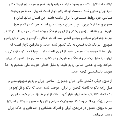
نباشد، اما دلایل متعددی وجود دارند که باکو را به عنصری مهم برای ایجاد فشار
علیه ایران تبدیل کنند. نخست اینکه باکو ناچار است که برای حفظ موجودیت
سیاسی خود روابط متشنجی با ایران داشته باشد؛ این استان سابق ایران و
جمهوری سابق شوروی، دچار بحران هویت ملی است. چرا که در تمام طول
تاریخ، این نقطه از زمین بخشی از ایران فرهنگی بوده است و در دوره‌ای کوتاه تر
نیز به جغرافیای سیاسی روسی الحاق شد. اما در اتفاقی ناگهانی و پس از فروپاشی
شوروی، در یک شب تبدیل به یک کشور شده است. و بنابراین ناچار است که
برای حفظ موجودیت سیاسی خود از ایران فاصله بگیرد. چرا که هرگونه نزدیکی به
ایران، به دلیل یکسانی فرهنگی و تاریخی دو کشور، به معنای حل شدن در ایران
خواهد بود. بر همین اساس رژیم علیف به دلیل فقدان هویت ملی تصمیم به اخذ
هویت پانترکیستی گرفته است.
از سوی دیگر، دشمنی ذاتی میان جمهوری اسلامی ایران و رژیم‌ صهیونیستی و
میل رژیم باکو به فاصله گرفتن از ایران، موجب شده است که باکو و تل‌آویو در
یک اتحاد تاکتیکی علیه ایران قرار گیرند. باکو از این طریق میان خود و ایران
مانعی بزرگ ایجاد می‌کند که موجودیت سیاسی اش را تضمین می‌کند و اسرائیل
نیز به رویای حضور در مرزهای ایران و اشراف عملیاتی و اطلاعاتی بر خاک ایران
دست می‌یابد.