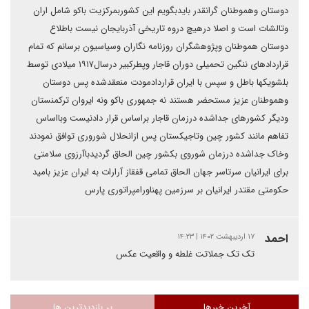
دوستان وهموطنان گرانقدر بایدبگویم این کشوربمرکزیت باکو شامل اران
وتالشات است و اصلا درهیچ دروه تاریخی آذربایجان نیست باطلاع
دوستان هموطنان وپژوهشگران روزنامه نگاران وسیاسیون برسانم که تمام
قراردادهای ننگین تحمیلی دوران قاجار وپطرکبیر درسال۱۹۱۷ میلادی توسط
بلشویکها باطل و سپس با ایران قراردادمودت منعقدشده پس دوستان
وهموطنان عزیز مستحضر هستند نه جمهوری باکو ونه ایروان ترکمنستان
ودیگر کشورهای جداشده درزمان قاجار براساس قرار دادنیست وبااساس
تفاهم مانند کشور چین وتاجیکستان پس ازانحلال شوروری توافق نمودند
وخاک جداشده درزمان شوروی بکشور چین الحاق گردیدباآرزوی سلامتی
برای ایرانیان سرتاسر جهان الحاق تمامی قفقاز آرارات به ایران عزیز بامید
حکومتی مقتدر ایرانیان بر سرزمین پهناورامپراتوری پارس
احمد
۱۷ اردیبهشت ۱۴۰۲ | ۱۴:۲۳
تک تک جملاتت غلطه و واقعیت عکس
آخرین خبرها
پر بازدیدترین ها