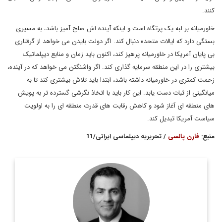
کنند.
خاورمیانه بر لبه یک پرتگاه است و اینکه آینده اش صلح آمیز باشد، به مسیری
بستگی دارد که ایالات متحده دنبال کند. اگر دولت بایدن می خواهد از گرفتاری
بی پایان آمریکا در خاورمیانه پرهیز کند، اکنون باید زمان و منابع دیپلماتیک
بیشتری را در این منطقه سرمایه گذاری کند. اگر واشنگتن می خواهد که در آینده،
زحمت کمتری در خاورمیانه داشته باشد، ابتدا باید تلاش بیشتری کند تا به
میانگینی از ثبات دست یابد. این کار باید با اتخاذ نگرشی گسترده تر به پویش
های منطقه ای آغاز شود و کاهش رقابت های قدرت منطقه ای را به اولویت
سیاست آمریکا تبدیل کند.
منبع:
فارن پالسی
/ تحریریه دیپلماسی ایرانی/11
(متولد ۱۳۳۹ تهران) اسلام‌شناس، استاد دانشگاه،
سید ولی‌رضا نصر
متفکر سیاسی و مفسر مسائل بین‌المللی، و از اساتید شناخته‌شدهٔ
مسائل خاورمیانه در غرب است. او رئیس مدرسه مطالعات
بین‌المللی ...