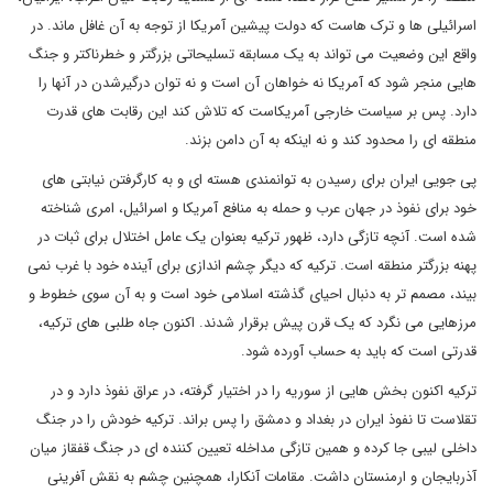
اسرائیلی ها و ترک هاست که دولت پیشین آمریکا از توجه به آن غافل ماند. در
واقع این وضعیت می تواند به یک مسابقه تسلیحاتی بزرگتر و خطرناکتر و جنگ
هایی منجر شود که آمریکا نه خواهان آن است و نه توان درگیرشدن در آنها را
دارد. پس بر سیاست خارجی آمریکاست که تلاش کند این رقابت های قدرت
منطقه ای را محدود کند و نه اینکه به آن دامن بزند.
پی جویی ایران برای رسیدن به توانمندی هسته ای و به کارگرفتن نیابتی های
خود برای نفوذ در جهان عرب و حمله به منافع آمریکا و اسرائیل، امری شناخته
شده است. آنچه تازگی دارد، ظهور ترکیه بعنوان یک عامل اختلال برای ثبات در
پهنه بزرگتر منطقه است. ترکیه که دیگر چشم اندازی برای آینده خود با غرب نمی
بیند، مصمم تر به دنبال احیای گذشته اسلامی خود است و به آن سوی خطوط و
مرزهایی می نگرد که یک قرن پیش برقرار شدند. اکنون جاه طلبی های ترکیه،
قدرتی است که باید به حساب آورده شود.
ترکیه اکنون بخش هایی از سوریه را در اختیار گرفته، در عراق نفوذ دارد و در
تقلاست تا نفوذ ایران در بغداد و دمشق را پس براند. ترکیه خودش را در جنگ
داخلی لیبی جا کرده و همین تازگی مداخله تعیین کننده ای در جنگ قفقاز میان
آذربایجان و ارمنستان داشت. مقامات آنکارا، همچنین چشم به نقش آفرینی