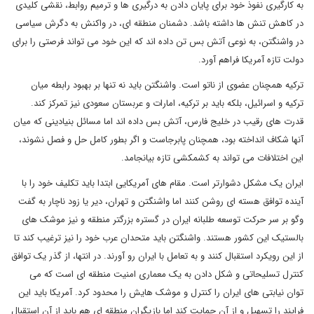
به کارگیری نفوذ خود برای پایان دادن به درگیری ها و ترمیم روابط، نقشی کلیدی
در کاهش تنش ها داشته باشد. دشمنان منطقه ای، در واکنش به دگرش سیاسی
در واشنگتن، به نوعی آتش بس تن داده اند که این خود می تواند فرصتی را برای
دولت تازه آمریکا فراهم آورد.
ترکیه همچنان عضوی از ناتو است. واشنگتن باید نه تنها بر بهبود رابطه میان
ترکیه و اسرائیل، بلکه باید بر ترکیه، امارات و عربستان سعودی نیز تمرکز کند.
قدرت های رقیب در خلیج فارس، آتش بس داده اند اما مسائل بنیادینی که میان
آنها شکاف انداخته بود، همچنان پابرجاست و اگر بطور کامل حل و فصل نشوند،
این اختلافات می تواند به کشمکشی تازه بیانجامد.
ایران یک مشکل دشوارتر است. مقام های آمریکایی ابتدا باید تکلیف خود را با
آینده توافق هسته ای روشن کنند اما واشنگتن و تهران، دیر یا زود ناچار به گفت
وگو بر سر حرکت توسعه طلبانه ایران در گستره بزرگتر منطقه و نیز موشک های
بالستیک این کشور هستند. واشنگتن باید متحدان عرب خود را نیز ترغیب کند تا
از این رویکرد استقبال کنند و به تعامل با ایران رو آورند. در انتها، از گذر یک توافق
کنترل تسلیحاتی و شکل دادن به یک معماری امنیت منطقه ای است که می
توان نیابتی های ایران را کنترل و موشک هایش را محدود کرد. آمریکا باید این
فرایند را تسهیل و از آن حمایت کند اما بازیگران منطقه ای هم باید از آن استقبال