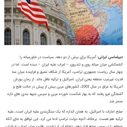
دیپلماسی ایرانی:
آمریکا برای بیش از دو دهه، سیاست در خاورمیانه را
کشمکشی میان میانه روی و تندروی – اعراب علیه ایران – دیده است. اما در
چهار سال ریاست جمهوری ترامپ، آمریکا از شکاف عمیق و فزاینده میان سه
قدرت غیرعرب منطقه یعنی ایران، اسرائیل و ترکیه غافل ماند. از زمان یورش
آمریکا به عراق در سال 2003، کشورهای عربی بیش از پیش در حالت فلج و
آشفتگی فرو رفتند که به بهار شکست خورده عربی و سپس جبهه بندی های تازه
منجر شد.
صلح امارات با اسرائیل، به همان اندازه که یک سنگربندی علیه ایران است، علیه
ترکیه هم هست. برخلاف آنچه دولت ترامپ ادعا می کرد، این توافق به جای آنکه
منطقه را در مسیر صلح قرار دهد، نشانه ای از تشدید رقابت میان اعراب، ایرانیان،