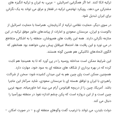
ترکیه اتکا کنند. اما اگر همگرایی اسرائیلی – عربی، به ایران و ترکیه انگیزه های
مشترکی می دهد، رویکرد تهاجمی ترکیه در قفقاز و عراق می تواند به یک نگرانی
برای ایران تبدیل شود.
در سوی دیگر، حمایت نظامی ترکیه از آذربایجان، همراستا با حمایت اسرائیل از
باکوست و ایران، عربستان سعودی و امارات از پیامدهای مانور موفق ترکیه در این
منازعه نگرانی دارند. همه این رقابت های همپوشان، منطقه را به اشکالی متقاطع
در می نورد و این رقابت ها، احتمالا غیرقابل پیش بینی خواهند بود همانطور که
الگوی اتحادهای تاکتیکی هم همین گونه هستند.
این شرایط ممکن است مداخله روسیه را در پی آورد که تا به همینجا هم ثابت
کرده که در بهره برداری از شکاف های منطقه ای به سود خود، مهارت دارد.
همچنین ممکن است پای چین هم به این میدان کشیده شود؛ سخن از شراکت
راهبردی با ایران و توافق هسته ای با عربستان سعودی، شاید سرآغاز این ماجرا
باشد. آمریکا، چین را از دریچه اقیانوس آرام می بیند اما خاورمیانه، جبهه غربی
چین است و از این دروازه است که پکن چشم اندازه نفوذ در منطقه یورآسیا را
دنبال می کند.
دولت بایدن، می تواند با ترغیب گفت وگوهای منطقه ای و – در صورت امکان –