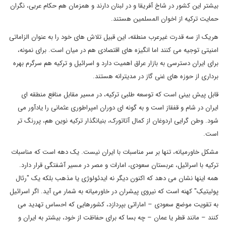
بیشتر این کشور در شاخ آفریقا و در لبنان دارند و همزمان هم حکام عربی، نگران
حمایت ترکیه از اخوان المسلمین هستند.
هریک از سه قدرت غیرعرب منطقه، این قبیل تلاش های خود را به عنوان الزاماتی
امنیتی توجیه می کنند اما انگیزه های اقتصادی هم در میان است. برای نمونه،
برای ایران دسترسی به بازار عراق اهمیت دارد و اسرائیل و ترکیه هم سرگرم بهره
برداری از حوزه های غنی گاز در مدیترانه هستند.
قابل پیش بینی است که توسعه طلبی ترکیه، در مسیر مقابل منافع منطقه ای
ایران در شام و قفقاز است و به گونه ای دوران امپراطوری عثمانی را یادآور می
شود. وطن گرایی اردوغان از کمال آتاتورک، بنیانگذار ترکیه نوین هم، پررنگ تر
است.
مشکل خاورمیانه، تنها بر سر مناسبات با ایران نیست. یک دهه است که مناسبات
ترکیه با اسرائیل، عربستان سعودی، امارات و مصر در مسیر آشفتگی قرار دارد.
همه اینها نشان می دهد که اکنون دیگر نه ایدئولوژی یا مذهب بلکه یک "رئال
پولیتیکِ" کهنه است که نیروی پیشران در خاورمیانه به شمار می آید. اگر اسرائیل
به تقویت موضع سعودی – اماراتی بپردازد، کشورهایی که احساس تهدید می
کنند – مانند قطر یا عمان – چه بسا که برای حفاظت از خود، بیشتر به ایران و