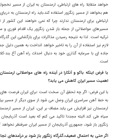
خواهد متقابلا راه های ارتباطی، ارمنستان به ایران از مسیر نخجوان
هم بخواهد از مسیر زنگزور استفاده کند،باید راه ارمنستان به دریای
ارتباطی برای ارمنستان ندارند چرا که نمی خواهند این کشور از ت
مسیرهای مواصلاتی از جمله باز شدن زنگزور یک اقدام فوری و 
ترکیه است. لذا به نتیجه رسیدن مذاکرات برای بازگشایی این گذرگ
لازم نیز استفاده از آن را به تاخیر خواهد انداخت.به همین دلیل ج
جاده ای با سرمایه گذاری خود به دنبال احداث راه آهن آغ بند-کل
است.
با فرض اینکه باکو و آنکارا در آینده راه های مواصلاتی ارمنستان ب
اهمیت مسیر ایران کاهش می یابد؟
با این فرض- اگر چه تحقق آن سخت است -برای ایران فرصت های ج
به خط آهن سراسری ایران وصل می شود.از سوی دیگر از مسیر بیله سو
ارمنستان نیز افزایش می یابد.مضاف بر این، ایران از مسیر ارمنست
سیاه طی کند.البته مجددا تاکید می کنم که بعید است آذربایجان 
زنگزور باز شود، جمهوری آذربایجان از مسیر ایران صرفنظر نخواه
اگر حتی به احتمال ضعیف،گذرگاه زنگزور باز شود بر درآمدهای تج