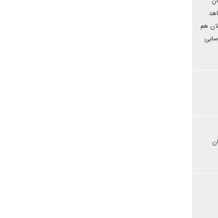
ان
اهد
را که همین الان هم
ناسایی
ان