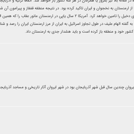
مقاله بالا نیز بمرور یا همزمان در هر سه کشور باز خواهد شد. اتفاقا ترکیه و آذربایج
ز ارمنستان به نخجوان و ایران تاکید کرده بود. در نتیجه منطقه قفقاز و پیرامون آن ش
یک ترانزیت فعال و رو به رشد خواهد بود که منافع تمام کشورهای دخیل را تامین خواهد کرد. آمریکا ۲ سال ‌یاپی در ارمنستان مانور عقاب 
و ۲۰۰ دیده‌بان اروپایی با توجه به گفته الهام علیف در طول تجاوز اسرائیل به ایران از مرز ارمنستان ایران را رصد و ش
ا به کشور خود و منطقه باز کرده است و باید هشدار جدی به ارمنستان داد.
روان چندین سال قبل شهر آذربایجان بود در شهر ایروان آثار تاریخی و مساجد آذربایج