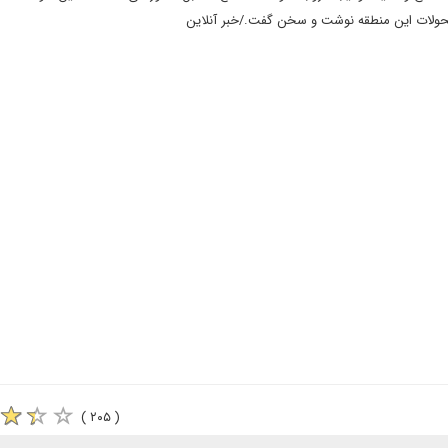
 تحولات این منطقه نوشت و سخن گفت./خبر آنلاین
( ۲۰۵ )