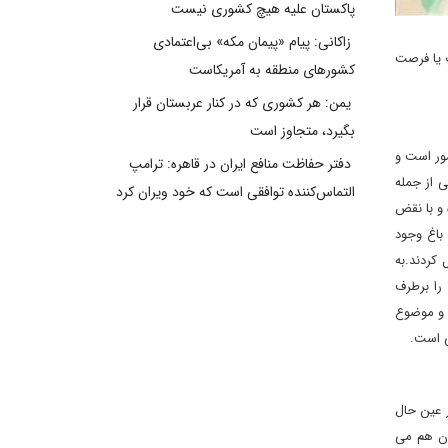
پاکستان علیه هیچ کشوری نیست
زاکانی: پیام «پیمان مکه» بی‌اعتمادی
ت یا فرصت
کشورهای منطقه به آمریکاست
یمن: هر کشوری که در کنار عربستان قرار
بگیرد، متجاوز است
شور است و
دفتر حفاظت منافع ایران در قاهره: ترامپ
ی از جمله
التماس‌کننده توافقی است که خود ویران کرد
 و با نقض
 باغ وجود
 کردند.به
را برطرف
د و موضوع
ی است.
ند؛در عین حال
وان هم می