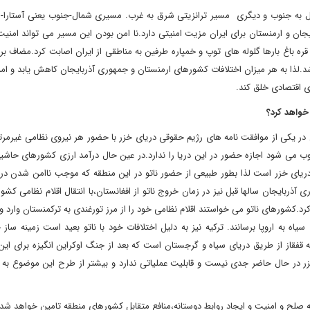
 شمال به جنوب و دیگری مسیر ترانزیتی شرق به غرب. مسیری شمال-جنوب یعنی آستارا-
ان و ارمنستان برای ایران مزیت امنیتی دارد.نا امن بودن این مسیر می تواند امنی
ره باغ بارها گلوله های توپ و خمپاره طرفین به مناطقی از ایران اصابت کرد.مضاف بر 
.لذا به هر میزان اختلافات کشورهای ارمنستان و جمهوری آذربایجان کاهش یابد و ام
ی اقتصادی خلق کند.
 خواهد کرد؟
ر یکی از موافقت نامه های رژیم حقوقی دریای خزر با حضور هر نیروی نظامی غیرمرت
 می شود اجازه حضور در این دریا را ندارد.در عین حال درآمد ارزی کشورهای حاشیه
یای خزر است لذا بطور طبیعی از حضور ناتو در این منطقه که موجب ناامن شدن دری
ذربایجان سالها قبل نیز در زمان خروج ناتو از افغانستان،با انتقال اقلام نظامی کش
رد.کشورهای ناتو می خواستند اقلام نظامی خود را از مرز تورغندی به ترکمنستان وارد و
ه به اروپا برسانند. ترکیه نیز به دلیل اختلافات خود با ناتو بعید است زمینه ساز
قفقاز از طریق دریای سیاه و گرجستان است که بعد از جنگ اوکراین انگیزه برای این
زر در حال حاضر جدی نیست و قابلیت عملیاتی ندارد و بیشتر از طرح این موضوع به 
یه صلح و امنیت و ایجاد روابط دوستانه،منافع متقابل کشورهای منطقه تامین خواهد شد 