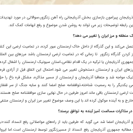
ذربایجان پیرامون بازسازی بخش آذربایجانی راه آهن زنگزور،سوالاتی در مورد تهدیدا
ن رابطه توضیحات زیر می تواند به روشن شدن موضوع و رفع ابهامات کمک کند.
 منطقه و مرز ایران را تغییر می دهد؟
تصل می‌کند و این گذرگاه از داخل خاک ارمنستان عبور کرده، در تمامیت ارضی این ک
 کردن گذرگاه زنگزور تا زمانی که در تمامیت ارضی ارمنستان باشد مرزهای بین الملل
 جمهوری آذربایجان یا ترکیه در یک اقدام نظامی،استان سیونیک ارمنستان را اشغال کرده
رزهای ایران و ارمنستان دستخوش تغییر می شود.احتمال این اتفاق قبل از آزادی قره
یک مواجه شد و متعاقبا آذربایجان و ارمنستان از مسیر مذاکره، مشکل قره باغ را حل
یکدیگر را به رسمیت شناخته،توافقنامه صلح امضا کنند و سایه جنگ از سر قفقاز 
میت ارضی ارمنستان باقی ماند.امروز طرفین در حال نهایی سازی موافقتنامه صلح هستن
 خارج و به آینده موکول کرده اند.با این وصف موضوع تغییر مرز ایران و ارمنستان منتف
در مذاکرات مسالمت آمیز آینده به توافق برسند؟
مه صلح مسکو که سال ۲۰۲۰ بین ارمنستان و آذربایجان امضا شد می گوید که طرفین باید از راه‌های مواصلاتی رفع انسداد کن
ت.مطالبه جمهوری آذربایجان رفع انسداد از مسیرزنگزور توسط ارمنستان است.اما ایر