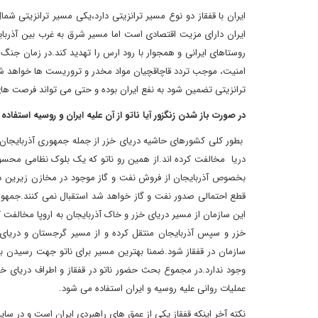
ایران با قفقاز دو نوع مسیر ترانزیتی دارد،یکی مسیر ترانزیتی
ایران دارای مزیت اقتصادی است اما مسیر شرق به غرب بین آذربایج
روستاهای ایرانی و همجوار با رود ارس را تهدید کند.در زمان جنگ ق
امنیت، موجب تردد قاچاقچیان مواد مخدر و تروریست ها خواهد شد
ترانزیتی تضمین شود به نفع ایران بوده و حتی می تواند فرصت ها
در صورت باز شدن زنگزور آیا ناتو از آن علیه ایران و روسیه استفاده
بطور کلی کشورهای حاشیه دریای خزر از جمله جمهوری آذربایجان د
دریا مخالفت کرده اند.از همین رو ناتو که یک بلوک نظامی محسوب
بخصوص آذربایجان از فروش نفت و گاز موجود در مخازن زیرین در
قطع احتمالی صدور نفت و گاز خواهد شد استقبال نمی کنند.جمهوری آ
این سازمان از مسیر دریای خزر و خاک آذربایجان به اروپا مخالفت ک
خزر و سپس آذربایجان منتقل کرده و از مسیر گرجستان و دریای سیا
سازمان در قفقاز شود.ضمنا بهترین مسیر برای ناتو جهت رسیدن به 
وجود ندارد.در مجموع بحث حضور ناتو در قفقاز و اطراف دریای خ
عملیات روانی علیه روسیه و ایران استفاده می شود.
نکته آخر اینکه قفقاز یکی از عمق های راهبردی ایران است و در سا