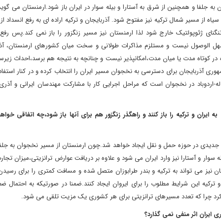
 به جلفا و همچنین از شرق به آستارا و بیله سوار در ایران باز شود.ارمنستان می گوید 
 سیاه از مسیر شمال ترکیه نیز مفتوح شود. آذربایجان و ترکیه اراده ای به رفع انسداد ا
نگنای ژئوپولتیک خارج شود لذا ارمنستان نیز مسیر زنگزور را باز نمی کند.پس رفع 
سهل الوصول نیست و مستلزم مذاکرات طولانی و سخت میان کشورهای ارمنستان، آذر
اه در کوتاه مدت یا میان مدت،امکانپذیر نیست و چنانچه به نتیجه هم برسد،احداث زی
مهوری آذربایجان برای دسترسی به نخجوان مسیر ایران را انتخاب کرده و در کنار استفاد
اله-اردوباد در نخجوان است که مراحل اجرایی کار با مشارکت مهندسان ایرانی و آذری
ه ایران و ترکیه را باز کنند و راهگذر زنگزور هم برای آنها باز شود،چه اتفاقی خواهد 
دیدی در حوزه حمل و نقل ایجاد خواهد شد.چون ارمنستان از مسیر نخجوان به جلفا
ار و آستارا نیز وارد ایران می شود و علاوه بر دریافت عوارض ترانزیتی،میزان تجارت
ان نیز می تواند به ترکیه و بندر طرابوزان متصل شده و مسافت کمتری را برای رسیدن
و ترکیه این شرایط مطلوب را برای ایروان ایجاد کنند.ضمنا در صورتیکه به احتمال 
د کرد چرا که تعدد مسیرهای ترانزیتی برای هر کشوری یک مزیت تلقی می شود.
اری ایران اثر منفی نمی گذارد؟