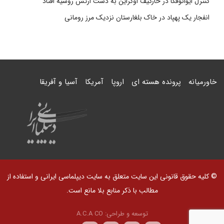
کنترل ایوانوفکا در خارکیف اوکراین به دست ارتش روسیه افتاد
انفجار یک پهپاد در خاک بلغارستان نزدیک مرز رومانی
خاورمیانه
پرونده هسته ای
اروپا
آمریکا
آسیا و آفریقا
© کلیه حقوق قانونی این سایت متعلق به سایت دیپلماسی ایرانی و استفاده از
مطالب با ذکر منابع بلا مانع است.
توسعه و طراحی:
A.C.A CO