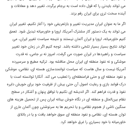
می تواند بایدنی را که قول داده است به برجام برگردد، تغییر دهد و معادلات و
آینده سخت تری برای ایران رقم بزند.
اگر ما به عنوان ایران مدیریت تغییر و بازتعریفی خود را آغاز نکنیم، تغییر ایران
می تواند به یک دستور کار مشترک آمریکا، اروپا و خاورمیانه تبدیل شود. تعمق
کنیم خاورمیانه، اروپا و ایران آلمان نیستند و نتیجه سیاست تغییر ایران، می
تواند نتایج بسیار بسیار تلخی داشته باشد. توجه کنیم اگر در زمان خود تغییر
سیاست و راهبردها در ایران صورت می گرفت، امروز نه بر جامی، نه قدرت
موشکی و نه نفوذ منطقه ای ایران محل مناقشه بود. ترکیه مطیع و سرسپرده
آمریکا نیست و سال هاست که سیاست توانمندسازی هسته ای‌، نظامی‌، موشکی
و نفود منطقه ای و حتی فرامنطقه‌ای را تعقیب می کند. آنکارا توانسته است با
درک قواعد بازی و رعایت اصول آن حتی بیش از ظرفیت خود برای خویش دایره
نفوذ و قدرت فراهم کند‌. اگر اندیشه ای نکنیم با توافق پنهان و آشکار در سطح
نظام بین‌الملل و منطقه ای در نگاه خوش بینانه ایران پس از تحمیل هزینه های
سنگین ناشی از هجوم نظامی و یا تحریم ها به سرنوشتی چون آلمان عاری از
توان هسته ای، نظامی و نفود منطقه ای سوق خواهد یافت و یا در باتلاق
خاورمیانه با خود بسیاری را غرق خواهد کرد.