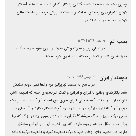
چیزی نخواهد بخشید کاسه گدایی را کنار بگذارید سیاست فقط آسانتر
کردن دشواریهای رسیدن به اقتدار هست نه روش فریب و ماست مالی
کردن تسلیم ایران به قدرتها
بمب اتم
۰۱ بهمن ۱۳۹۹ | ۱۲:۳۷
در دنیای زور و قدرت وقتی قدرت را برای خود حرام میکنید ،
قدرتمندان شما را تحقیر میکنند، تحقیری خود ساخته
دوستدار ایران
۰۲ بهمن ۱۳۹۹ | ۱۷:۰۷
در پاسخ به سعید تبریزلی من واقعا نمی دونم مشکل
شما پانترکهای وطنی با ایران و ایرانی و تفکر ایرانشهری چیه که اینهمه ازش
نفرت دارید ؟! اینکه " همه جای ایران سرای من است " و " همه به دور یک
پرچم " و " اقتدار و بزرگی ایران و ایرانیان " چه اشکالی داره ؟! آیا جای تو
نوعی ترک تبریزی تنگ میشه ؟! نگران نباش کشورمون اینقدر بزرگه که جا
برای تو و امثال تو هم وجود داره ! اگه این قدر با ایران و ایرانی مشکل
دارید می تونید جلای وطن کنید و ترک تابعیت کنید و تابعیت ترکیه و باکو