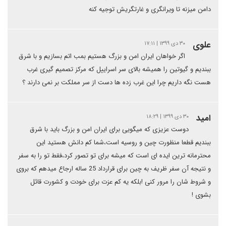
دامن میزنه تا ویرانگری و غارتگریش توجیه کنه
علوی
۳۰ دی ۱۳۹۹ | ۱۷:۱۱
اگر خواهان ایران امن و بزرگ هستیم بمب اتم بسازیم و با شرق
ببندیم و گیوتین را همیشه بالای سر اسراییل که مرکز تصمیم گیری غرب
هست نگه داریم چرا این غرب زده ها دست از سر مملکت بر نمی دارند ؟
امید
۳۰ دی ۱۳۹۹ | ۱۸:۲۹
دوست عزیزی که میگویی برای ایران امن و بزرگ باید با شرق
ببندیم قطعا منظورت چین و روسیه است،شما کم دانش هستید این
محترمانه ترین ایده ای است که میشه برای تو تصور کرد،فقط تو را به سفر
و نتیجه آن سفر ظریف به چین برای قرارداد 25 ساله ارجاع میدهم که بروی
و شروط شان را مرور کنی !بلکه یه کم عزت برای خودت و کشورت قائل
بشوی !