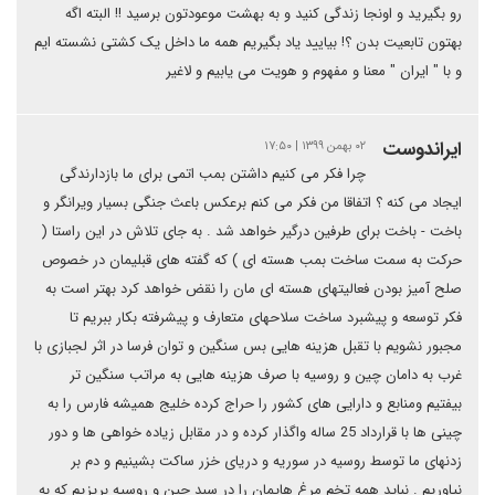
رو بگیرید و اونجا زندگی کنید و به بهشت موعودتون برسید !! البته اگه
بهتون تابعیت بدن ؟! بیایید یاد بگیریم همه ما داخل یک کشتی نشسته ایم
و با " ایران " معنا و مفهوم و هویت می یابیم و لاغیر
ایراندوست
۰۲ بهمن ۱۳۹۹ | ۱۷:۵۰
چرا فکر می کنیم داشتن بمب اتمی برای ما بازدارندگی
ایجاد می کنه ؟ اتفاقا من فکر می کنم برعکس باعث جنگی بسیار ویرانگر و
باخت - باخت برای طرفین درگیر خواهد شد . به جای تلاش در این راستا (
حرکت به سمت ساخت بمب هسته ای ) که گفته های قبلیمان در خصوص
صلح آمیز بودن فعالیتهای هسته ای مان را نقض خواهد کرد بهتر است به
فکر توسعه و پیشبرد ساخت سلاحهای متعارف و پیشرفته بکار ببریم تا
مجبور نشویم با تقبل هزینه هایی بس سنگین و توان فرسا در اثر لجبازی با
غرب به دامان چین و روسیه با صرف هزینه هایی به مراتب سنگین تر
بیفتیم ومنابع و دارایی های کشور را حراج کرده خلیج همیشه فارس را به
چینی ها با قرارداد 25 ساله واگذار کرده و در مقابل زیاده خواهی ها و دور
زدنهای ما توسط روسیه در سوریه و دریای خزر ساکت بشینیم و دم بر
نیاوریم . نباید همه تخم مرغ هایمان را در سبد چین و روسیه بریزیم که به