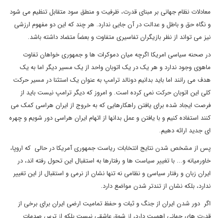
معادلات نظام جهانی بر مبنای قدرت، ظرفیت و منطق سود متقابل تنظیم می شود
و نگاه حق و باطل و عدالت در آن جایی ندارد. هر چند که این دو مفهوم ارزشی
نیز می تواند از نظر بازیگران تفاسیری متفاوت و بعضاً متضاد داشته باشد.
در صحنه سیاسی امریکا اگرچه میان دموکرات ها و جمهوری خواهان تفاوت
ماهوی وجود ندارد و هر یک در یک اتوبان واحد از یک مسیر دیگر اما به یک
هدف می رانند اما باید بدانیم دونالد ترامپ به عنوان یک استثنا در مسیر حرکت
کلی این اتوبان حرکت نمی کرده است‌. و امروز که دیگر ترامپ نیست باید از
فرصت ایجاد شده برای یافتن راهکارهایی که به خروج از ایران هراسی کمک می
کنند استفاده کنیم و با یافتن و عمل بدانها از اتهام ایران هراسی دور شویم و چهره
ای جدید ارائه دهیم.
پس از مشخص شدن نتایج انتخابات ریاست جمهوری آمریکا در حالی که اروپا‌،
خاورمیانه و... با تغییر سیاست ها و رفتارها به استقبال این تحول رفته اند‌، در
ایران زبان و رفتار سیاسی و نظامی نه تنها نشان از نرمی و استقبال از این تغییر
ندارد‌، بلکه نشان از تندتر شدن مواضع دارد.
اگر دور شدن ایران از جنگ و ثبات و حفظ تمامیت ارضی ایران برای برخی از
قدرت های جهانی اهمیت دارد، از شوق عاشقی نیست بلکه از ترس صدمات