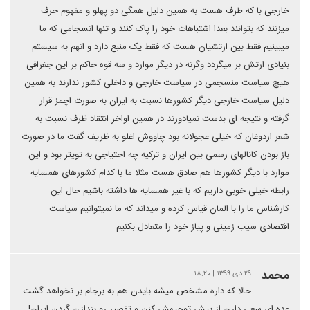
خارجی با که طرف هست به همین دلیل همگی دو پهلو و مفهوم حرف
میزنند که بتوانند بعدا اشتباهات خود را پاک کنند و تنها انسجامی که ما
میبینیم فقط بین ارتشیان هست که فقط یک منبع دارد و انهم به سیستم
بنیادی ارتش بر میگردد وگرنه در دیگر موارد و سه قوه حاکم بر این جغرافی
هیچ سیاست منسجمی در سیاست خارجی و داخلی کشور ندارند به همین
دلیل سیاست خارجی دیگر کشورها نسبت به ایران به صورت اچمز قرار
گرفته و نتیجه ای بدست نمیادورند در همین اواخر انتقاد ظرف نسبت به
شعر اردوغان که خیلی عجولانه بود چاووش اغلو به ظریف گفت ما در صورت
باز بودن کانالهای رسمی بین ایران و ترکیه چه احتیاجی به تویتر بود و این
موارد با دیگر کشورها هم صادق هست مثلا ما با کدام کشورهای همسایه
رابطه خیلی خوبی داریم که با غیر همسایه ها داشته باشیم حال این
کارشناس ما را با المان قیاس کرده و میداند که ما نمیتوانیم سیاست
اقتصادی سیب زمینی و پیاز خود را متعادل بکنیم
محمد
۲۹ دی ۱۳۹۹ | ۱۸:۲۰
حالا که داره مشخص میشه بایدن هم به برجام بر نخواهد گشت
عده ای سعی دارن از پیش توجیهش کنن و تقصیر رو بندازن گردن ایران!