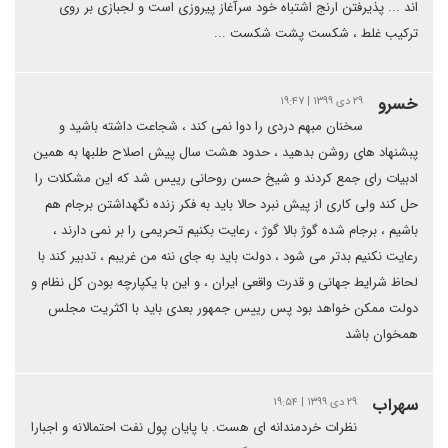
اند ... پذیرفتن ارنج اشتباه خود سرآغاز پیروزی است و لجبازی بر روی
ترکیب غلط ، شکست پشت شکست ...
خسرو
۲۹ دی ۱۳۹۹ | ۱۹:۴۷
سخنان مبهم دردی را دوا نمی کند ، شجاعت داشته باشید و
پبشنهاد های روشن بدهید ، حدود هشت سال پیش اصلاح طلبها به همین
ادبیات رای جمع کردند و شیخ حسن روحانی رییس شد که این مشکلات را
حل کند ولی کاری از پیش نبرد حالا باید به فکر زنده نگهداشتن برجام هم
باشیم ، برجام شده گوژ بالا گوژ ، رعایت بکنیم تحریمی را بر نمی دارند ،
رعایت نکنیم بدتر می شود ، دولت باید به جای ننه من غریبم ، تدبیر کند با
لحاظ شرایط جهانی و قدرت واقعی ایران ، و این با یکپارچه بودن کل نظام و
دولت ممکن خواهد بود پس رییس جمهور بعدی باید با اکثریت مجلس
همخوان باشد
سهراب
۲۹ دی ۱۳۹۹ | ۱۹:۵۴
نظرات خردمندانه ای هست. با پایان پول نفت احتمالانه و اجبارا