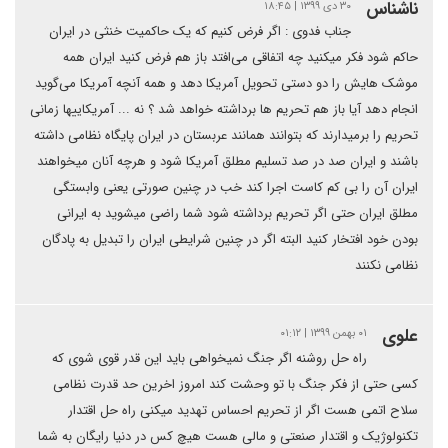
ناشناس
۳۰ دی ۱۳۹۹ | ۱۸:۴۵
جناب فدوی : اگر فرض کنیم که یک حاکمیت خنثی در ایران
حاکم شود فکر میکنید چه اتفاقی می‌افتد باز هم فرض کنید ایران همه
موشک هایش را دو دستی تحویل آمریکا دهد و همه آنچه آمریکا می‌گوید
انجام دهد آیا باز هم تحریم ها برداشته خواهد شد ؟ نه .‌.. آمریکاییها زمانی
تحریم را برمیدارند که بتوانند همانند عربستان در ایران پایگاه نظامی داشته
باشند و ایران صد در صد تسلیم مطلق آمریکا شود و هرچه آنان میخواهند
ایران آن را بی کم کاست اجرا کند خب در چنین صورتی یعنی وابستگی
مطلق ایران حتی اگر تحریم برداشته شود شما راضی میشوید به ایرانی
بودن خود افتخار کنید البته اگر در چنین شرایطی ایران را تبدیل به پادگان
نظامی نکنند
علوی
۰۱ بهمن ۱۳۹۹ | ۰۱:۱۲
راه حل روشنه اگر جنگ نمیخواهی باید این قدر قوی شوی که
کسی حتی از فکر جنگ با تو وحشت کند امروز اخرین حد قدرت نظامی
سلاح اتمی هست اگر از تحریم احساس تهدید میکنی راه حل اقتدار
تکنولوژیک و اقتدار صنعتی و مالی هست هیچ کس در دنیا رایگان به شما