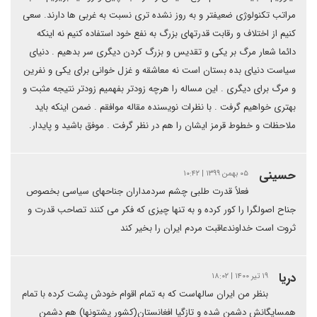
مراتب تکنولوژی ضعیفتر و به روز نشده تری نسبت به غربی ها دارند. سعی
کنیم از اختلاف و رقابت قدرتهای بزرگ به نفع خود استفاده کنیم نه اینکه
دائما شعار مرگ بر یکی و تقدیس و بزرگ کردن دیگری سر بدهیم . دنیای
سیاست دنیای بده بستان است نه معاشقه و غزل خوانی برای یکی و نفرین
و مرگ برای دیگری . این مساله را هرچه زودتر بفهمیم زودتر نتیجه مثبت و
بهتری خواهیم گرفت . با نظرات نویسنده مقاله موافقم . ضمن اینکه باید
ملاحظات و خطوط قرمز ایشان را هم در نظر گرفت . موفق باشید و پایدار.
حسینی
۰۵ بهمن ۱۳۹۹ | ۱۰:۴۲
فعلاً قدرت طلبی چشم سردمداران جناحهای سیاسی بخصوص
جناح اصولگرا را کور کرده و به تنها چیزی که فکر می کنند تصاحب قدرت و
ثروت است خداوندعاقبت مردم ایران را بخیر کند
دریا
۱۹ تیر ۱۴۰۰ | ۱۸:۰۲
بنظر من ایران سالهاست که به تمام اقوام خودش پشت کرده با تمام
همسایگانش دشمن شده و تازگیا افغانستان(کشور پشتونها) هم دشمن