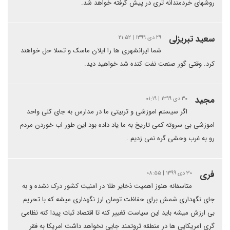
روشهای خردمندانه تری در پیش گرفته خواهد شد.
سعید تبریزلی
۲۹ دی ۱۳۹۹ | ۲۱:۵۲
شما ایرانشهری ها را ایلان ماسک و تسلا حل خواهند
کرد. وقتی گور صنعت نفت کنده شد خواهید دید.
مجید
۳۰ دی ۱۳۹۹ | ۰۱:۱۹
اگر سیستم اموزشی و تربیتی ما در مدارس به جای کلی واحد
اموزشی بی سروته کمی تاریخ به ما یاد داده بود این طور اب خوردن مردم
رو به غرب وحشی گره نمی زدیم .
فری
۳۰ دی ۱۳۹۹ | ۰۸:۵۵
متاسفانه هنوز اهمیت ذخایر طلا در امنیت کشور درک نشده و به
جای نگهداری شمش برای حفاظت تومان ارز نگهداری میشه که با تحریم
بی ارزش میشه باید این سیاست تغییر کنه تا اقتصاد ثبات پیدا کنه نظامی
گری امریکایی ها در منطقه ثروتمند جایی نخواهد داشت امریکا به فقر