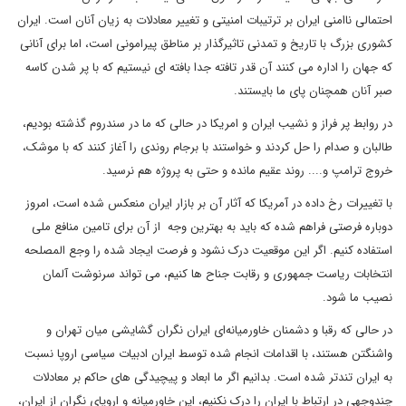
احتمالی ناامنی ایران بر ترتیبات امنیتی و تغییر معادلات به زیان آنان است‌. ایران
کشوری بزرگ با تاریخ و تمدنی تاثیرگذار بر مناطق پیرامونی است، اما برای آنانی
که جهان را اداره می کنند آن قدر تافته جدا بافته ای نیستیم که با پر شدن کاسه
صبر آنان همچنان پای ما بایستند.
در روابط پر فراز و نشیب ایران و امریکا در حالی که ما در سندروم گذشته بودیم،
طالبان و صدام را حل کردند و خواستند با برجام روندی را آغاز کنند که با موشک،
خروج ترامپ و.... روند عقیم مانده و حتی به پروژه هم نرسید.
با تغییرات رخ داده در آمریکا که آثار آن بر بازار ایران منعکس شده است، امروز
دوباره فرصتی فراهم شده که باید به بهترین وجه از آن برای تامین منافع ملی
استفاده کنیم‌. اگر این موقعیت درک نشود و فرصت ایجاد شده را وجع المصلحه
انتخابات ریاست جمهوری و رقابت جناح ها کنیم، می تواند سرنوشت آلمان
نصیب ما شود.
در حالی که رقبا و دشمنان خاورمیانه‌ای ایران نگران گشایشی میان تهران و
واشنگتن هستند، با اقدامات انجام شده توسط ایران ادبیات سیاسی اروپا نسبت
به ایران تندتر شده است. بدانیم اگر ما ابعاد و پیچیدگی های حاکم بر معادلات
چندوجهی در ارتباط با ایران را درک نکنیم، این خاورمیانه و اروپای نگران از ایران،