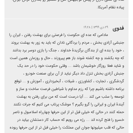
پیاده نظام آمریکا.
فدوی
۲۹ دی ۱۳۹۹ | ۱۹:۲۸
مادامی که عده ای حکومت را فرصتی برای بهشت رفتن ، ایران را
جنبشی آزادی بخش ، مردم را بردگانی نادان که باید به زور به بهشت بروند
، خود را بنده ای از بندگان برگزیدۀ خداوند ، جنگ را بازی دوسر برد بدانند
که چه بکشند و چه کشته شوند باز هم پیروزند ، حال و روزمان همین است
و شاید فعلا روزگار خوشیمان باشد ... وقتی حکومت خود را در حد یک
جنبش آزادی بخش تنزل داد دیگر نباید از آن برای صنعت خودرو ،
گردشگری ، تجارت ، کشاورزی ، شیلات ، آبخیزداری ، آموزش و ... توقع
برنامه داشته باشیم چرا که رزم مداوم با شیاطین فرصت ساخت و ساز و
توسعه را سلب می کند ... آیا درست است که من برای رفتن به بهشت
آیندۀ ایران و ایرانی را گرو بگیرم ؟ موشک پرتاب می کنیم که جرات نکنند
حمله کنند در حالی که خیلی قبل تر از این حرفها چهارراه اسلامبول و ناصر
خسرو را فتح کرده اند ... رژه می رویم که حساب کار دستشان بیاید در
حالی که قلب میلیونها جوان این مملکت را خیلی قبل تر از این حرفها ربوده