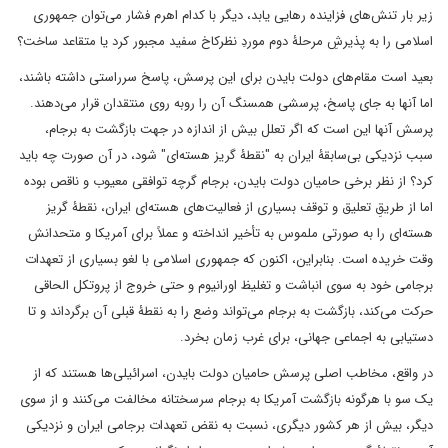
زیر بار تنش‌های فزاینده رهایی یابد، دیگر با کدام اهرم فشار می‌توان جمهوری
اسلامی را به پذیرشِ مرحلۀ دوم موردِ نظرکاخ سفید مجبور کرد یا متقاعد ساخت؟
بعید است مقام‌های دولت بایدن برای این پرسش، پاسخ سرراستی داشته باشند،
اما آنها به جای پاسخ، پرسشی همسنگ آن را روبه روی منتقدان قرار می‌دهند.
پرسش آنها این است که اگر تعلل بیش از اندازه در جهت بازگشت به برجام،
سبب نزدیکی بی‌سابقۀ ایران به "نقطۀ گریز هسته‌ای" شود، در آن صورت چه باید
کرد؟ از نظر برخی حامیان دولت بایدن، برجام گرچه توافقی معیوب و ناقص بوده
اما از طریقِ تعلیق و توقف بسیاری از فعالیت‌های هسته‌ای ایران، نقطۀ گریز
هسته‌ای را به صورتی ملموس به تأخیر انداخته و عملاً برای آمریکا و متحدانش
وقت خریده است. بنابراین، اکنون که جمهوری اسلامی با لغو بسیاری از تعهدات
برجامی خود به سوی انباشت و تغلیظ اورانیوم و حتی خروج از پروتکل الحاقی
حرکت می‌کند، بازگشت به برجام می‌تواند وضع را به نقطۀ قبلی آن برگرداند و تا
دستیابی به اجماعی جهانی، برای غرب زمان بخرد.
در واقع، مخاطب اصلی پرسش حامیان دولت بایدن، اسرائیلی‌ها هستند که از
یک سو با هرگونه بازگشت آمریکا به برجام سرسختانه مخالفت می‌کنند و از سوی
دیگر، بیش از هر کشور دیگری، نسبت به نقض تعهدات برجامی ایران و نزدیکی