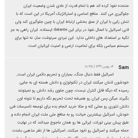
متحده نفوذ کرده اند هم با تمام قدرت از عادی شدن وضعیت ایران
جلوگیری می کنند. منافع اساسی و استراتژیک آمریکا در این است که با
تنش زایی با ایران از عمق بخشی ارتباط ایران با چین جلوگیری کند ولی
لابی اسرائیل با اعمال نفوذ در برابر این detente ایستاده. ایران راهی به جز
تکیه بر استعداد های داخلی ندارد. این نبردی سرنوشت ساز، نه تنها برای
سیستم سیاسی بلکه برای تمامیت ارضی و امنیت ایرانیان است.
Sam
۰۴ بهمن ۱۳۹۹ | ۱۸:۳۵
اسرائیل فقط دنبال جنگ، بمباران و تحریم دائمی ایران است,
خودشون اذعان میکنند ایران در تکنولوژی و دانش هسته ای به جایی
رسیده که دیگه قابل کنترل نیست، چون جلوی رشد دانش رو نمیتونند
بگیرند میگن پس ایران رو همیشه تحت تحریم نگه داریم تا نتونه اون
دانش تئوری رو عملی کنه و مثلا خرید انجام بده برای توسعه تاسیسات فنی
خودش، اسرائیل بیشترین خیانت رو به منافع ملی ملت ایران انجام داده و
طبق پیش بینی تورات، ایرانی ها رو همان ماجوج میدانند که در نهایت
حمله میکنند و اسرائیل رو نابود میکنند، اسرائیلی ها از نظر مذهبی بشدت