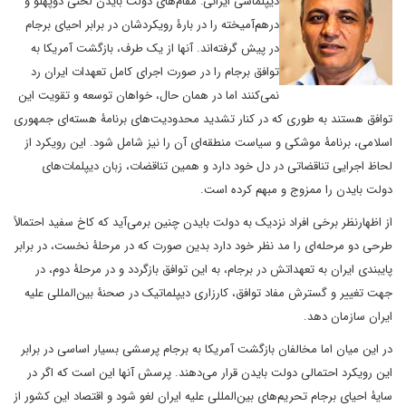
دیپلماسی ایرانی: مقام‌های دولت بایدن لحنی دوپهلو و
درهم‌آمیخته را در بارۀ رویکردشان در برابر احیای برجام
در پیش گرفته‌اند. آنها از یک طرف، بازگشت آمریکا به
توافق برجام را در صورت اجرای کامل تعهدات ایران رد
نمی‌کنند اما در همان حال، خواهان توسعه و تقویت این
توافق هستند به طوری که در کنار تشدید محدودیت‌های برنامۀ هسته‌ای جمهوری
اسلامی، برنامۀ موشکی و سیاست منطقه‌ای آن را نیز شامل شود. این رویکرد از
لحاظ اجرایی تناقضاتی در دل خود دارد و همین تناقضات، زبان دیپلمات‌های
دولت بایدن را ممزوج و مبهم کرده است.
از اظهارنظر برخی افراد نزدیک به دولت بایدن چنین برمی‌آید که کاخ سفید احتمالاً
طرحی دو مرحله‌ای را مد نظر خود دارد بدین صورت که در مرحلۀ نخست، در برابر
پایبندی ایران به تعهداتش در برجام، به این توافق بازگردد و در مرحلۀ دوم، در
جهت تغییر و گسترش مفاد توافق، کارزاری دیپلماتیک در صحنۀ بین‌المللی علیه
ایران سازمان دهد.
در این میان اما مخالفان بازگشت آمریکا به برجام پرسشی بسیار اساسی در برابر
این رویکرد احتمالی دولت بایدن قرار می‌دهند. پرسش آنها این است که اگر در
سایۀ احیای برجام تحریم‌های بین‌المللی علیه ایران لغو شود و اقتصاد این کشور از