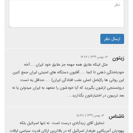
ارسال نظر
زیتون
۰۴ بهمن ۱۳۹۹ | ۱۴:۲۶
مثل اینکه علایق همه مهمه جز علایق خود ایران ....آخه
خودباختگی ذهنی تا کجا .....آقایون دستگاه های امنیتی ایران جمع کنین
این روانی ها را(عامل اصلی عقب افتادگی ایران) .....حداقل یه تست
دروغسنجی ازشون بگیرید که آیا خودشون را متعهد به ایران میدونن یا نه
بعد تریبون در اختیارشون بگذارید....
ناشناس
۰۴ بهمن ۱۳۹۹ | ۱۵:۳۸
تحلیل آقای زیدآبادی درست است. نه تنها اسرائیل بلکه
یهودیان آمریکایی طرفدار اسرائیل که در بالاترین ارکان قدرت سیاسی ایالات