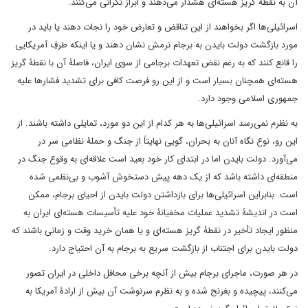
آن به نقطۀ گریز هسته‌ای هشدار می‌دهند و ابراز نگرانی می‌کنند.
اسرائیلی‌ها اگر بخواهند از این تناقض و تعارض خود را نجات دهند یا باید در
مورد بازگشت دولت بایدن به برجام نرمش نشان دهند و یا اینکه طرفِ آمریکایی
را قانع کنند که به رغم نقض تعهدات برجامی از سوی ایران، فاصلۀ آن با نقطۀ گریز
هسته‌ای همچنان بسیار است و از این رو فرصت کافی برای تشدید فشارها علیه
جمهوری اسلامی وجود دارد.
به نظرم نمی‌رسد اسرائیلی‌ها به هر کدام از این دو مورد، تمایلی داشته باشند. از
این رو، نوع نگاه آنان به بحران، گویی نهایتاً از جنگ و حملۀ نظامی سر در
می‌آورد. دولت بایدن اما در ابتدای کار خود بعید است علاقه‌ای به وقوع جنگ در
منطقه‌ای داشته باشد که از یک دهه پیش دستخوش آشوب و بی‌نظمی شده
است. بنابراین اسرائیلی‌ها برای بازداشتن دولت بایدن از احیای برجام، ممکن
است در اندیشۀ تشدید عملیات مخفیانۀ خود علیه تأسیسات هسته‌ای ایران به
منظور ایجاد تأخیر در نقطۀ گریز هسته‌ای و یا همان خرید وقت و زمانی باشند که
دولت بایدن برای اجتناب از بازگشت سریع به برجام به آن احتیاج دارد.
در هر صورت، ماجرای برجام بیش از آنچه برخی محافل داخلی در ایران تصور
می‌کنند، پیچیده و بغرنج شده و به نظرم سرنوشت آن بیش از ارادۀ آمریکا به