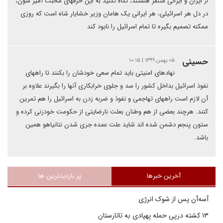
از ایران و ایرانی متنفر هستند، نگاه نکنید به این حرفهای محبت آمیز شون،
در دل هر اسرائیلی، هر ایرانی یک هامان وزیر خشایار شاه است که روزی
ممکنه تصمیم بگیره تا تمام اسرائیل را نابود کند
حسینی
۰۵ بهمن ۱۳۹۹ | ۱۰:۱۵
نهادهای امنیتی باید تمام سعی خودشان را بکنند تا راههای
نفوذ اسرائیل بداخل کشور را سد و جلوی خرابکاری آنها را بگیرند علاوه بر
آن لازم است راههای تهاجمی و نفوذ و ضربه زدن به اسرائیل را هم تمرین
کنند. هرچند بعضی از هم وطنان بعلت نارضایتی از حکومت خودزنی کرده و
ستون پنجم دشمن شده اند شاید علت عمده جری شدن نتانیاهو همین
باشد.
آخرین خبرها
پر بازدیدترین ها
آسه‌آن پس از شوک انرژی
۱۳ کشته درپی حمله پهپادی به تاتارستان