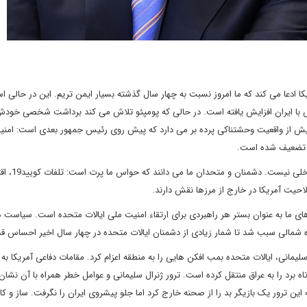
یکا ادعا می کند که ما امروز نسبت به چهار سال گذشته بسیار ایمن تریم. این در حالی 
ند و حملات سایبری و تنش با ایران افزایش یافته است. در حالی که پومپئو تلاش می کند برداشت شخصی خود
 – شاید تلاشی برای انتخابات 2024 – توییت هایش از واقعیت وحشتناکی پرده بر می دارد که پیش روی رئیس جمهور بعدی است: 
پ تضعیف شده است.
توانایی قدرت آمریکا در خارج از کشور بی ارتباط با ناتوانایی ه
حیت آمریکا در خارج از مرزها نقش دارند.
ی ما به عنوان بستر هر راهبردی برای ارتقاء امنیت ملی ایالات متحده است. سیاست 
ره شمالی سبب شد تا شمار زیادی از دشمنان ایالات متحده در چهار سال اخیر احساس قد
یمانی، ایالات متحده بمب افکن هایی را به منطقه اعزام کرد. مقامات دفاعی آمریکا به
 برد را به عراق منتقل کرده است. ترور ژنرال سلیمانی و عوامل خطر همراه با آن نشا
این ترور یک بازیگر بد را از صحنه خارج کرد اما جلو پیشروی ایران را نگرفت. ساز و کا