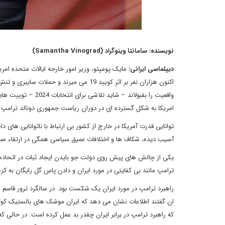
نویسنده: سامانتا وینوگراد (Samantha Vinograd)
دیپلماسی ایرانی:
مایک پومپئو، وزیر امور خارجه ایالات متحده امر
اکنون هزاران نفر بر اثر کویید 19 می میر
واقعیت را بقبولاند
امریکا به شکل گسترده ای در دوران ریاست جمهوری دونالد ترام
آسیب دیده، شکاف ها و اختلافات عمیق سیاسی همگی در ارتقاء صلا
یکی از چالش های پیش روی دولت جو بایدن ایجاد ثبات در اتحادها
ترامپ مانند بی کفایتی در مورد ایران و دادن پاس گل رایگان به ک
راهبرد ترامپ در مورد ایران یک شکست بود. در سالگرد ترور قاسم سل
ان گفتند اطلاعات نشان می دهد که ایران موشک های بالستیک کوتاه
که راهبرد ترامپ در برابر ایران چقدر بد عمل کرده است. در حالی که 