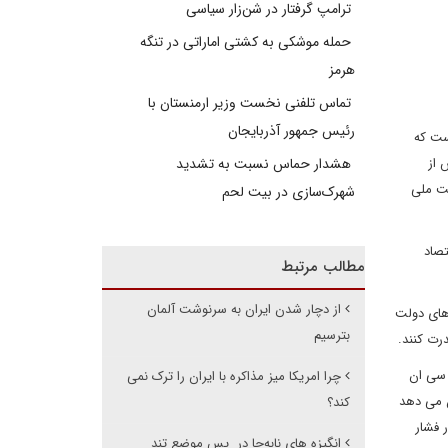
ترامپ گرفتار در شن‌زار سیاسی
حمله موشکی به کشتی اماراتی در تنگه
هرمز
تماس تلفنی نخست وزیر ارمنستان با
رئیس جمهور آذربایجان
است که
ش از
هشدار حماس نسبت به تشدید
امنیت ملی
شهرک‌سازی در بیت‌ لحم
ای داخلی نیست. دشمنان و متحدان ما می دانند که حواس ما پرت است: تلفات کویید19، اقتصاد
مطالب مرتبط
از دچار شدن ایران به سرنوشت آلمان
های دولت
بترسیم
رت کنند.
 سی ان
چرا امریکا میز مذاکره با ایران را ترک نمی
ن می دهد
کند؟
ر فشار
انگیزه های نابه‌جا در پس موضع تند