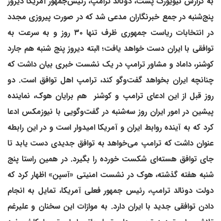
به گزارش نیویورک پست، دونالد ترامپ، رئیس‌جمهور آمریکا دیروز
پنج‌شنبه در جمع خبرنگاران مدعی شد که در صورت پیروزی مجدد
در انتخابات ریاست جمهوری ظرف تنها ۳۰ روز و به سرعت به
توافقی با ایران دست خواهد یافت؛ البته دیروز پنج شنبه هم
جارد
کوشنر، داماد و مشاور ترامپ در یک نشست خبری بیان داشت که
چنانچه ایران بخواهد گفت‌وگو کند، ترامپ اهل توافق است.
دو
روز قبل از این ادعای ترامپ و کوشنر هم برایان هوک، نماینده
پیشین در امور ایران روز سه‌شنبه در گفت‌وگویی با نیوزمکس ادعا
کرد که به آینده روابط ایران و آمریکا امیدوار است و در این رابطه
عنوان داشت که ترامپ می‌خواهد به توافق جدیدی دست یابد تا
جای توافق هسته‌ای شکست خورده را بگیرد. در همین راستا پنج
شنبه هفته گذشته، هوک در نشست امنیتی «آسپن» اظهار کرد که
دولت دونالد ترامپ، رئیس جمهور فعلی آمریکا، تمایل به انجام
دادن توافقی جدید با ایران دارد. به موازات این سخنان و علیرغم