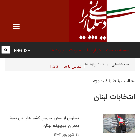
Toggle
vigation
صفحه نخست
درباره ما
عضویت
پیوند ها
ENGLISH
صفحه‌اصلی
کلید واژه ها
تماس با ما
RSS
مطالب مرتبط با کلید واژه
انتخابات لبنان
تحلیلی از نقش خارجی کشورهای ذی نفوذ
بحران پیچیده لبنان
۱۹ شهریور ۱۴۰۲