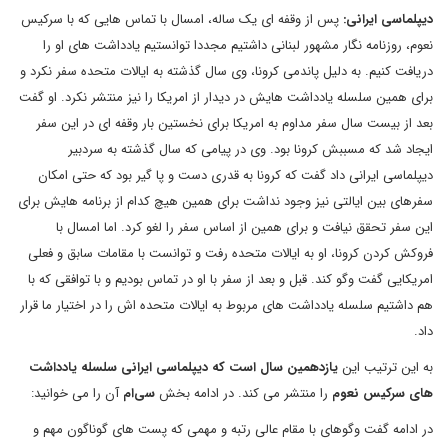
دیپلماسی ایرانی:
پس از وقفه ای یک ساله، امسال با تماس هایی که با سرکیس
نعوم، روزنامه نگار مشهور لبنانی داشتیم مجددا توانستیم یادداشت های او را
دریافت کنیم. به دلیل پاندمی کرونا، وی سال گذشته به ایالات متحده سفر نکرد و
برای همین سلسله یادداشت هایش در دیدار از امریکا را نیز منتشر نکرد. او گفت
بعد از بیست سال سفر مداوم به امریکا برای نخستین بار وقفه ای در این سفر
ایجاد شد که مسببش کرونا بود. وی در پیامی که سال گذشته به سردبیر
دیپلماسی ایرانی داد گفت که کرونا به قدری دست و پا گیر بود که حتی امکان
سفرهای بین ایالتی نیز وجود نداشت برای همین هیچ کدام از برنامه هایش برای
این سفر تحقق نیافت و برای همین از اساس سفر را لغو کرد. اما امسال با
فروکش کردن کرونا، او به ایالات متحده رفت و توانست با مقامات سابق و فعلی
امریکایی گفت وگو کند. قبل و بعد از سفر با او در تماس بودیم و با توافقی که با
هم داشتیم سلسله یادداشت های مربوط به ایالات متحده اش را در اختیار ما قرار
داد.
به این ترتیب این
یازدهمین سال است که دیپلماسی ایرانی سلسله یادداشت
های سرکیس نعوم
را منتشر می کند. در ادامه بخش
سی‌ام
آن را می خوانید:
در ادامه گفت وگوهای با مقام عالی رتبه و مهمی که پست های گوناگون مهم و