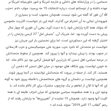
حساسی را در وزارتخانه های داخلی و خارجه امریکا و امور خاورمیانه امریکا بر
عهده داشته و از دوستانم است، درباره انتخابات 15 مه پرسید؛ جواب دادم: «حزب
الله آن طور که گفته می شود نیست، همچنان محبوب است و بسیاری از
شهروندان لبنانی به آن احترام می گذارند، البته این بار نتوانست اکثریت ملموسی
که بتواند همه کاره پارلمان شود را به دست آورد، یعنی آن طوری که چهار سال
پیش به دست آورده بود. اما، شریک آن، "جنبش امل" 27 کرسی پارلمان را در
اختیار گرفته که این دستاوردی است، اما برای نخستین بار این جریان نیز
نتوانست دو متحدش که نامزد حزب سوریه ملی سوسیالیستی و حزب الارسلانی
در جنوب بودند را پیش بیندازد و آنها را پیروز کند. همچنین از سقوط متحدانش
در عرصه سیاسی اهل تسنن که بارزترین آنها فیصل کرامی بود نیز ناکام ماند. اما
به خوبی توانست روی شکاف های موجود در میان اهل تسنن که دشمن آن
هستند، کار کند، از جمله در بیروت که متحدانش توانستند در آنجا پیروز شوند.
همچنین توانست بر دشمنان و گروه های متخاصمش با فاصله پیروز شود به گونه
ای که آنها تا الآن از تفاهم بر یک چارچوب مشترک برای کار ناکام مانده اند، با
وجود این و با همه منظمومه سیاسی موجودی که میان احزاب طایفه ای با همه
کلیت آنها وجود دارد، همچنان 13 نماینده از "تغییری‌ها" به پارلمان رفتند که از
رحم "انقلاب 17 اکتبر 2019" متولد شده اند.»