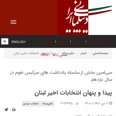
Toggle
vigation
صفحه نخست
درباره ما
عضویت
پیوند ها
ENGLISH
صفحه‌اصلی
اخبار
خاورمیانه
پیدا و پنهان انتخابات اخیر لبنان
تماس با ما
RSS
سی‌امین بخش از سلسله یادداشت های سرکیس نعوم در
سال یازدهم
پیدا و پنهان انتخابات اخیر لبنان
۱۱ دی ۱۴۰۱ | ۱۴:۰۰
کد : ۲۰۱۶۷۶۵
خاورمیانه
انتخاب سردبیر
نویسنده خبر:
سرکیس نعوم