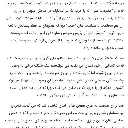
در ادامه گفتم: «البته باید این موضوع مهم را نیز در نظر گرفت که شیعه های چپ
قدیم و "مقاومت ملی" که با حزب الله در انتخابات در مناطق جنوبی رو در رو
نشدند به جز یک فهرست، بخش عمده ای از آنها در انتخابات شرکت نکردند. دلیل
آن هم مخالفت با سیاست های "حزب" بود که همچنان بر حفظ پیمانش با نبیه
بری، رئیس "جنبش امل" و رئیس مجلس نمایندگان اصرار دارد، اما سرنوشت
مشترک آنها که بعد از مقاومتی که جنوب را از اسرائیل آزاد کرد، به وجود آمده
است، همچنان ادامه دارد.»
بعد گفتم: «اگر چپی ها و عرب ها و بعثی ها و ملی گرایان عرب و کمونیست ها با
قدرت تحرکی از خود نشان می دادند می توانستند یک شکاف بزرگی به وجود
آورند و پیروز شوند اما کاری نکردند و پیروز هم نشدند. با همه اینها، و در سایه
چند دستگی مذهبی که در داخل صفوف اسلامگرایان وجود دارد، آنها از هر گونه
گشودن معرکه ای با حزب الله خودداری می کنند، چرا که می دانند ممکن است
خودشان و به همراهشان، "امل" قربانی این درگیری باشند.»
بعد از آن صحبت به طرح بعضی ها در لبنان کشیده شد که می گویند نامزدی
غیرمسلمان شیعی برای ریاست مجلس نمایندگان مطرح شود چرا که در قانون
اساسی لبنان چنین چیزی قید نشده است، گفتم چنین چیزی امکان ندارد و باعث
فتنه و حتی جنگ داخلی می شود. گفتم که مرحوم رشید کرامی خود با همین