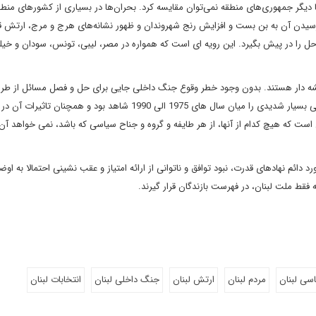
ا دیگر جمهوری‌های منطقه نمی‌توان مقایسه کرد. بحران‌ها در بسیاری از کشورهای منطق
رسیدن آن به بن بست و افزایش رنج شهروندان و ظهور نشانه‌های هرج و مرج، ارتش قد
ه حل را در پیش بگیرد. این رویه ای است که همواره در مصر، لیبی، تونس، سودان و خی
یشه دار هستند. بدون وجود خطر وقوع جنگ داخلی جایی برای حل و فصل مسائل از طر
برای برعهده گرفتن قدرت وجود ندارد. عملا نیز این کشور جنگ داخلی بسیار شدیدی را میان سال های 1975 الی 1990 شاهد بود و همچنا
 است که هیچ کدام از آنها، از هر طایفه و گروه و جناح سیاسی که باشد، نمی خواهد آ
م نهادهای قدرت، نبود توافق و ناتوانی از ارائه امتیاز و عقب نشینی احتمالا به اوض
قط ملت لبنان، در فهرست بازندگان قرار گیرند.
سی لبنان
مردم لبنان
ارتش لبنان
جنگ داخلی لبنان
انتخابات لبنان