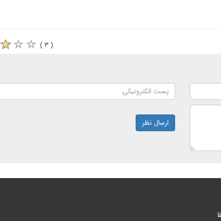
( ۳ )
ارسال نظر
ا