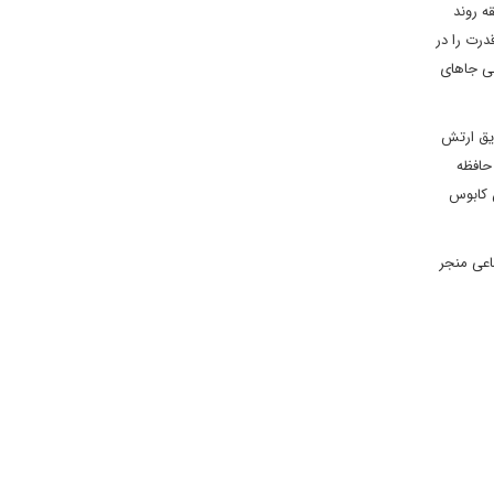
ه روند
رت را در
لی جاهای
یق ارتش
ن تاثیرات آن در حافظه
ن کابوس
اعی منجر