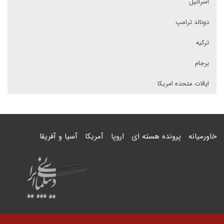
اسرائیل
دونالد ترامپ
ترکیه
برجام
ایالات متحده امریکا
خاورمیانه
پرونده هسته ای
اروپا
آمریکا
آسیا و آفریقا