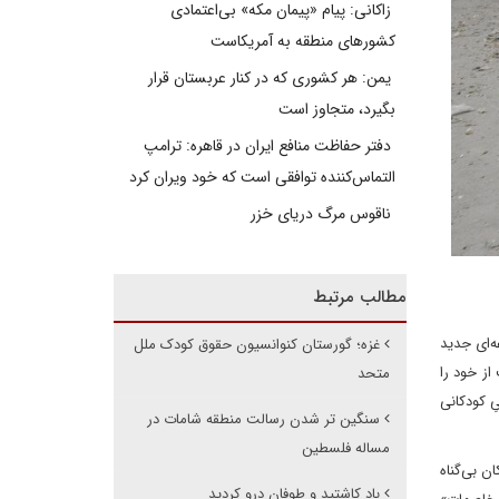
زاکانی: پیام «پیمان مکه» بی‌اعتمادی
کشورهای منطقه به آمریکاست
یمن: هر کشوری که در کنار عربستان قرار
بگیرد، متجاوز است
دفتر حفاظت منافع ایران در قاهره: ترامپ
التماس‌کننده توافقی است که خود ویران کرد
ناقوس مرگ دریای خزر
مطالب مرتبط
ه‌ای جدید
غزه؛ گورستان کنوانسیون حقوق کودک ملل
از خود را
متحد
ِ کودکانی
سنگین تر شدن رسالت منطقه شامات در
مساله فلسطین
ان بی‌گناه
باد کاشتید و طوفان درو کردید