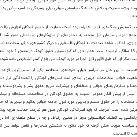
فلسطینی و لبنانی که قربانی اقدامات نظامی اسرائیل بودند، سخن ‌گفت و تصمیم گرفت ۴ ژوئن هر سال را به عنوان «روز جهانی کودکان بی‌
 توجه ویژه، حمایت و تلاش هماهنگ جامعه‌ی جهانی برای رسیدگی به آسیب‌پذیری‌ها 
ند.
ی جدید که با گسترش جنگ‌های قومی همراه بوده است، حمایت از حقوق کودکان افزایش یاف
مجمع عمومی سازمان ملل متحد، به مجموعه‌ای از سازوکارهای بین‌المللی منجر شد. ام
کنولوژی کماکان شاهد صدمات به کودکان فلسطینی و دیگر کشورهای درگیر مخاصمه اس
از کودک به استناد اکثر اسناد حقوق بشری، شخصی است که به سن 18 سالگی 
هستند، با این حال در سراسر جهان، طرف‌‌های متخاصم یکی از اساسی‌ترین قواعد
هیت طولانی مخاصمات امروزی آینده‌ی تمام نسل‌‌های کودکان را تحت تأثیر قرار داد
ـت‌هـا و سـازمان‌هـای جهانی و منطقه‌ای و پیشرفت سریع حقوق بشر و بشردوسـتانه و
بیش از پیش افکار عمومی نسبت به حقـوق کودکان در مخاصمات مسلحانه و بیدا
مسلحانه را جز حقوق مسلم و بدیهی مورد قبول جامعه جهانی بدانیم و بپذیریم که ح
 عرفی شده است. هرچند که باید اعتراف‌کرد کودکان هنوز هم نیازمند حمایت هرچه بیش
مللـی بـا انعقـاد کنوانسیونی مجزا در همین ارتباط، و چه در سطح منطقه‌ای. اما د
 سیاست هویت شکل گرفته که خود منتج به شکستن هنجارها و نقض قواعد بین ال
ست تا انسانیت.