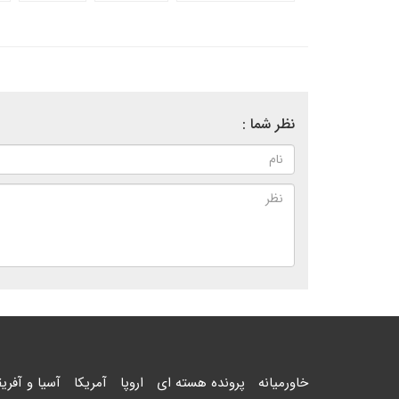
نظر شما :
خاورمیانه
پرونده هسته ای
اروپا
آمریکا
آسیا و آفریق