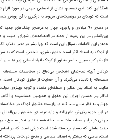
نامگذاری کند. این تصمیم، نشان از اجماعی جهانی در مورد الزام
است که کودکان در موقعیت‌های مربوط به درگیری با آن روبه‌رو هست
در دهه‌ی ۹۰ میلادی و با ورود جهان به عرصه‌ی جنگ‌ها
بین‌المللی در این زمینه از جمله در قطعنامه‌های شورای امنیت و 
همه‌ی این اقدامات، سؤال این است که چرا بشر در عصر انقلاب ت
«از نظر کنوانسیون حاضر منظور از کودک افراد انسانی زیر ۱۸ سال است، مگر این‌که طبق قانون قابل اجرا در مورد کودک سن بلوغ کمتر تشخیص داده شود».
کودکان آیینه تمام‌نمای اشخاص بی‌دفاع در مخاصمات مسلحانه 
مسلحانه را نادیده می‌گیرند و آن حمایت از حقوق کودکان است. ما
عنایت به اسناد بین‌المللی و منطقه‌ای متعدد و توجه ویـژه‌ی دول
نـاظر بـر حسـن اجرای این حقوق و همچنین حساسیت و آگاهی 
جهانی، به نظر مـی‌رسـد کـه می‌بایست حقـوق کودک در مخاصمات 
در این حوزه پذیرش عام یافته و وارد عرصـه‌ی حقـوق بـین‌الملـل
جهانی در برابـر مخاصـمات مسـلحانه هسـتند؛ چـه در سـطح بـین‌ال
جدید عاملی که بسیار برجسته شده است درکی است که بر اساس
است، عاملی که بیشتر به اهداف سیاسی و منافع دولت‌ها پرداخته ا