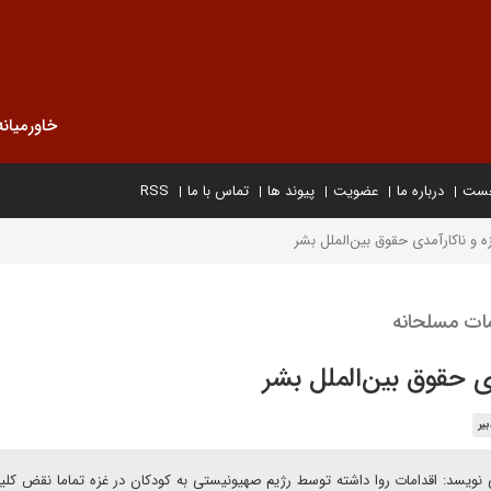
خاورمیانه
خست
درباره ما
عضویت
پیوند ها
تماس با ما
RSS
و ناکارآمدی حقوق بین‌الملل بشر
مات مسلحانه
 حقوق بین‌الملل بشر
یر
ویسد: اقدامات روا داشته توسط رژیم صهیونیستی به کودکان در غزه تماما نقض کلیه