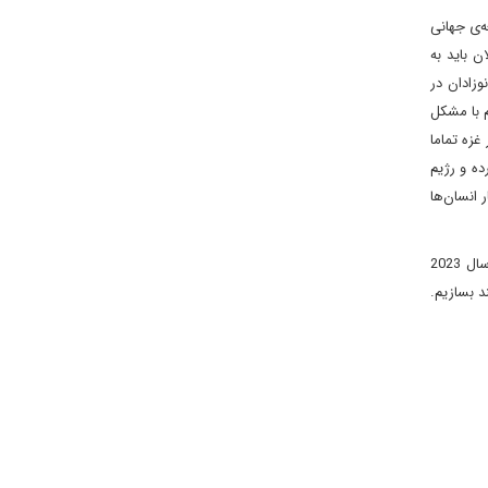
‌ی جهانی
 باید به
وزادان در
م با مشکل
زه تماما
ده و رژیم
 انسان‌ها
صندوق حمایت از کودکان سازمان ملل متحد (یونیسف) در گزارش خود در دسامبر ۲۰۲۲ میلادی با عنوان بررسی اقدامات بشردوستانه برای کودکان در سال 2023
د بسازیم.