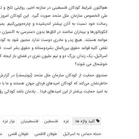
هم‌اکنون شرایط کودکان فلسطینی در منازعه اخیر، روایتی تلخ و
علی الخصوص سازمان ملل متحد صورت گیرد. این کودکان امروز هست
رسالت خود نسبت به آنان بیشتر اندیشیده و چاره‌جویی‌کنیم. بمبار
انکوباتورها و بیماران سالمند در اتاق‌ها بدون دسترسی به اکسیژن
مواجه هستند. هیچ پدر و مادری دوست ندارد مجبور شود به کودک 
نقض کلیه قواعد حقوق بین‌الملل بشردوستانه و حقوق بشر است. ظلم
اسرائیل، یک زندان بزرگ دو و نیم ملیون نفری در فضای باز ایجاد 
خوشحال می شوند؟
خاطرنشان می‌کند که کودکان امیدهای فردای جهان هستند و ما با ه
به امید حمایت بیشتر از این امیدهای فردا... یادمان باشد کودکی ر
کلید واژه ها:
غزه
فلسطین
فلسطینیان
نوار غزه
حمله حماس به اسرائیل
طوفان الاقصی
طوفان اقصی
م