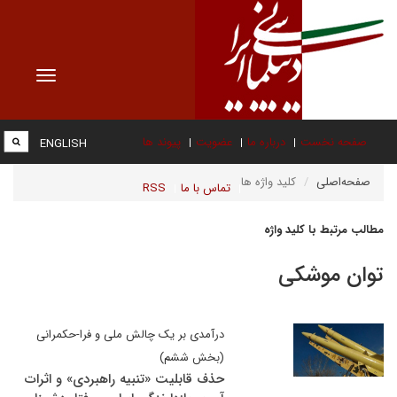
Toggle
vigation
صفحه نخست
درباره ما
عضویت
پیوند ها
ENGLISH
صفحه‌اصلی
کلید واژه ها
تماس با ما
RSS
مطالب مرتبط با کلید واژه
توان موشکی
درآمدی بر یک چالش ملی و فرا-حکمرانی
(بخش ششم)
حذف قابلیت «تنبیه راهبردی» و اثرات