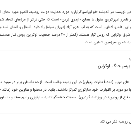
می نویسد: در اندیشه «نو اوراسیاگرایان» مورد حمایت دولت روسیه، قلمرو مورد ادعای آن
ر قلمرو امپراتوری مغول یا همان «اردوی زرین» است که حتی فراتر از مرزهای اتحاد ش
 قلمرو ادعایی است که به آب های آزاد (دریای سیاه) راه دارد. اشغال و الحاق شبه ج
کریمه و حمایت از جدایی طلبان شرق اوکراین که روس تبار هستند (کمتر از ۲۰ درصد جمعیت اوکراین رو
ن به همان سرزمین ادعایی است.
د
 برسر جنگ اوکراین
های غربی (عمدتاً نظرات پنهان) در این زمینه جالب است. از ده داستان برتر در مورد م
 مورد بر اظهارات خود سارکوزی تمرکز داشتند. بقیه، در محتوا و عناوین خود (مانند «ن
فاع از پوتین» در روزنامه گاردین)، حملات خشمگینانه به سارکوزی را برجسته و به طو
 روسیه فکر می کند