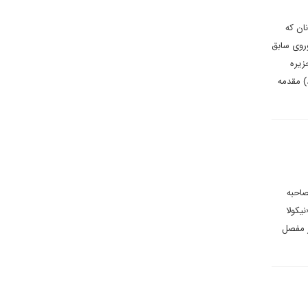
ان که
وروی سابق
زیره
س تبار هستند) مقدمه
صاحبه
یکولا
ر مفصل