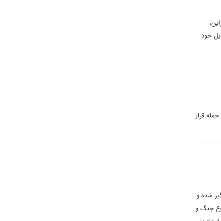
این،
ایل خود
حمله قرار
گیر شده و
وع جنگ و