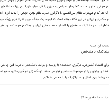
ت. این سیاست وحشت‌گرا و هراس‌آفرین جدید که بر تحریک افکار عمومی جهانی برای ا
 جهانی استوار است، تنش‌های سیاسی و مرزی یا فنی میان بازیگران بزرگ منطقه‌ای 
ه هر کدام می‌تواند نظام بین‌المللی را دگرگون سازد، نظم نوین جهانی را پدید آورد. ا
 حکمرانی ایرانی در این نکته نهفته است که ایجاد یک جنگ میان قدرت‌های بزرگ جها
شار غرب در مذاکرات هسته‌ای را کاهش دهد و حتی ایران را به تمام خواسته‌ها و امتی
مسبب آن است
دیپلماتیک نامشخص
دید راه اندازی نورد استریم-۲ برای اقتصاد کشورش، درگیری «منجمد» با روسیه و روابط نامشخص با غرب: این چالش 
ه و اوکراین را در موقعیت حساسی قرار می دهد. دیدگاه ژان دو گلینیستی، سفیر اسب
 روابط بین الملل و استراتژیک را با هم می خوانیم.
به مصالحه برسند؟