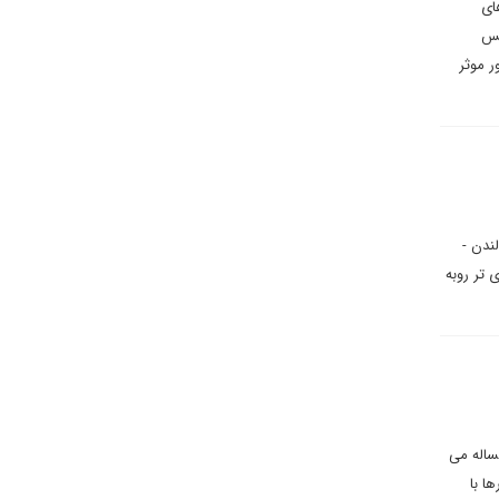
ای
یس
ر موثر
ندن -
 تر روبه
ساله می
ا با