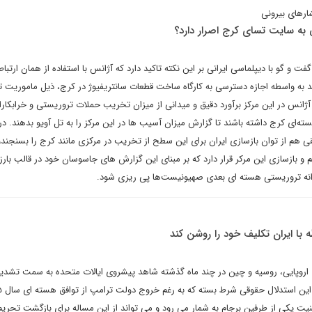
ارهای بیرونی
 به سایت تسای کرج اصرار دارد؟
ت و گو با دیپلماسی ایرانی بر این نکته تاکید دارد که آژانس با استفاده از همان ارتبا
ند به واسطه اجازه دسترسی به کارگاه ساخت قطعات سانتریفیوژ در کرج، ذیل ماموریت ت
ژانس در این مرکز برآورد دقیق و میدانی از میزان تخریب حملات تروریستی و خرابکارا
ته‌ای کرج داشته باشند تا گزارش میزان آسیب ها در این مرکز را به تل آویو بدهند. د
ی هم از توان بازسازی ایران برای این سطح از تخریب در مرکزی مانند کرج را بسنجندو 
یم و بازسازی این مرکر قرار دارد که بر مبنای این گزارش های جاسوسان خود در قالب بار
رانه تروریستی هسته ای بعدی صهیونیست‌ها پی ریزی شود.
 با ایران تکلیف خود را روشن کند
 اروپایی، روسیه و چین در چند ماه گذشته شاهد پیشروی ایالات متحده به سمت تشدی
امه ۲۲۳۱ شورای امنیت یکی از طرفین برجام به شمار می رود و می تواند از این مساله برای بازگشت تحری