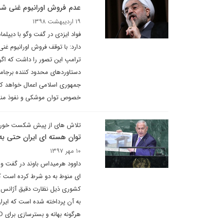
عدم فروش اورانیوم غنی شد
۱۹ اردیبهشت ۱۳۹۸
فواد ایزدی در گفت وگو با دیپلم
دارد: با توقف فروش اورانیوم غ
ترامپ این تصور را داشت که اگر 
دستاوردهای محدود کننده برجامی 
جمهوری اسلامی اعمال خواهد کرد
خصوص توان موشکی و نفوذ منطقه ای ایران برجام ۲و ۳ را سامان داد که یقینا 
تلاش های از پیش شکست خورده تل‌آویو 
توان هسته ای ایران حتی ب
۱۰ مهر ۱۳۹۷
ای منوط به دو شرط کرده است که
به آن پرداخته شده است که ایران 
هرگونه بهانه و بسترسازی برای P.M.D جدید توسط اسرائیل علیه ایران وجود ندارد.