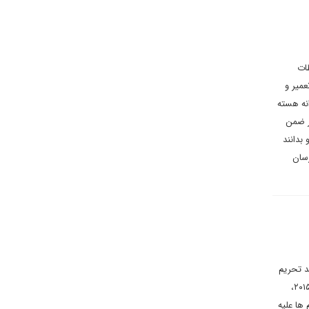
طات
عمیر و
نه هسته
ر ضمن
بدانند
زسان
د تحریم
ها علیه ایران بودند؛ آمریکا روی این استدلال حقوقی شرط بسته که به رغم خروج دولت ترامپ از توافق هسته ای سال ۲۰۱۵،
م ها علیه