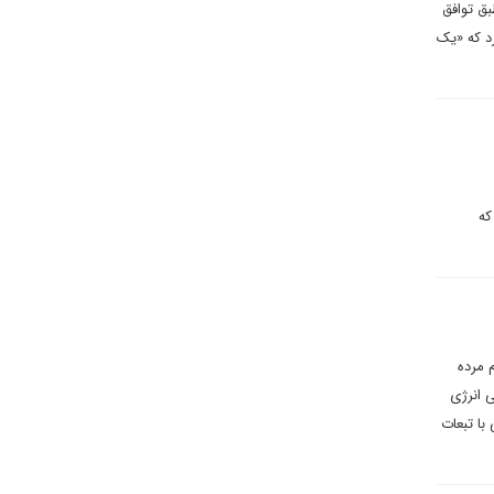
بق توافق
د که «یک
که
 مرده
ی انرژی
ی با تبعات