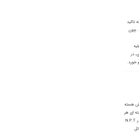
 تاکید
. چون
لیه
، در
را به توان و دانش هسته
ته ای هر
کشوری ذیل نظارت دقیق آژانس صورت بگیرد. این مسئله هم در قطعنامه آژانس بین‌المللی انرژی اتمی قید شده و هم در N.P.T
ئل