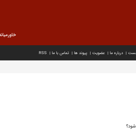
خاورمیانه
خست
درباره ما
عضویت
پیوند ها
تماس با ما
RSS