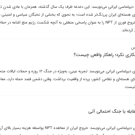
 دیپلماسی ایرانی می‌نویسد: این دغدغه ظرف یک سال گذشته، همزمان با عادی شدنِ ت
 هسته‌ای ایران پررنگ‌تر شده است؛ به نحوی که بخشی از نخبگان سیاسی و امنیتی در
همراه با طیفی از افکار عمومی، خروج فوری از NPT را به عنوان پاسخی منطقی به آنچه شکست رژیم منع اشاعه در 
رده‌اند.
نس
امیرسعید مومن در یادداشتی برای دیپلماسی ایرانی می‌نویسد: تجربه عینی، به‌ویژه در جنگ ۱۲ روزه و ح
ی هسته‌ای و نظامی کشور، پرده از واقعیت برداشت: وقتی دشمن قصد حمله دارد، معا
 نیست.
قابله با جنگ احتمالی آتی
احمد ذوالفقاری در یادداشتی برای دیپلماسی ایرانی می‌نویسد: خروج ایران از معاهده NPT بواسطه هزینه 