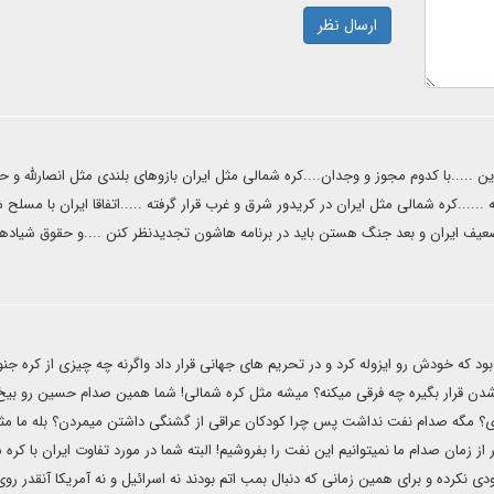
ارسال نظر
ن .....با کدوم مجوز و وجدان....کره شمالی مثل ایران بازوهای بلندی مثل انصارلله و حز
......کره شمالی مثل ایران در کریدور شرق و غرب قرار گرفته .....اتفاقا ایران با مسلح 
ضعیف ایران و بعد جنگ هستن باید در برنامه هاشون تجدیدنظر کنن ....و حقوق شیاده
ود که خودش رو ایزوله کرد و در تحریم های جهانی قرار داد واگرنه چه چیزی از کره جنو
ی شدن قرار بگیره چه فرقی میکنه؟ میشه مثل کره شمالی! شما همین صدام حسین رو ب
دی؟ مگه صدام نفت نداشت پس چرا کودکان عراقی از گشنگی داشتن میمردن؟ بله ما مث
ز زمان صدام ما نمیتوانیم این نفت را بفروشیم! البته شما در مورد تفاوت ایران با کره 
ودی نکرده و برای همین زمانی که دنبال بمب اتم بودند نه اسرائیل و نه آمریکا آنقدر روی