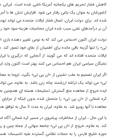
کاهش فشار تحریم های یکجانبه آمریکا ناشی شده است. ایرانی ها به
کشورشان به عنوان یک یاغی رفتار می شود. افزایش تنش ها با آمریکا
آن بر درآمدهای نفتی سبب شده ایران محاسبات هزینه-سود خود را ا
دولت ایران اکنون احساس می کند که به نوعی تغییر دهنده بازی 
تی» را تنها گزینه باقی مانده برای اطمینان از بقای خود تصور کن
ایالات متحده افتاده اند که می گویند از آنجایی که درگیری با ای
نخبگان سیاسی ایران هم احساس می کنند بهتر است اکنون وارد این 
اگر ایران تصمیم به عقب نشینی از «ان پی تی» بگیرد، لزوما به 
تی» می تواند یک تراشه ارزشمند چانه زنی باشد. به علاوه، می توان
ایده خروج از معاهده منع گسترش تسلیحات هسته ای همچنین به این
کره شمالی از «ان پی تی» را متحمل شده بدون اینکه از مزایای آ
معاهده با آنها روبرو شد. به علاوه، ایران به مدت 3 سال به توافق هسته ای پایبند ماند تا در نهایت با دور جدیدی از تحریم ها مواجه شود!
با این حال ، ایران از مخاطرات پیشروی در مسیر کره شمالی آگاه 
کند. به علاوه، خروج از «ان پی تی» جامعه جهانی از جمله چین و ر
حوزه خلیج فارس را به حملات نظامی گسترده علیه تاسیسات هسته 