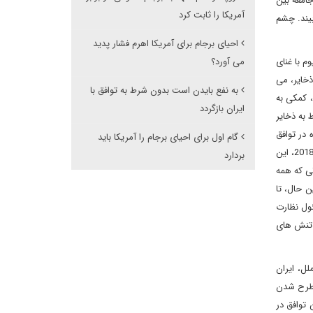
جامعه بین
آمریکا را ثابت کرد
بیند. چشم
احیای برجام برای آمریکا اهرم فشار پدید
ده، ایران ذخایر اورانیوم با غنای
می آورد؟
تر این ذخایر، می
به نفع بایدن است بدون شرط به توافق با
 کمکی به
ایران بازگردد
 عملیاتی مربوط به ذخایر
 در توافق
گام اول برای احیای برجام را آمریکا باید
موسوم به «ای 3» یعنی فرانسه، آلمان و بریتانیا ساز و کار حل اختلاف را به اجرا درآوردند. ایران می گوید خود در پی خروج ایالات متحده از توافق در سال 2018، این
بردارد
صورتی که همه
ن حال، تا
ئول نظارت
یشروی در مسیر تنش های
ل، ایران
 مطرح شدن
 توافق در