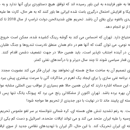
 طور فزاینده به این باور رسیده اند که توافق هیچ دستاوردی برای آنها ندارد و به ه
 و افزایش احتمال درگیری باعث شده ایرانی ها باور کنند که به هر حال، کارت ها علیه 
شده اند. برای دولت ایران، اعمال فشار ایالات متحده 
ز نو انجام دهد.
احتیاج دارد. تهران که احساس می کند به گوشه رینگ کشیده شده، ممکن است خروج ا
د. به نوعی، می توان گفت که آنها هم در دام همان منطق نادرست تندروها و جنگ طلبان 
ران در آینده اجتناب ناپذیر است، باید همین حالا در جهت تضعیف دشمن اقدام کنند. 
قمار سیاسی شوند تا چند سال دیرتر و با درآمدهای نفتی کمتر.
معنای تصمیم آن به ساخت سلاح هسته ای نخواهد بود. ایران فکر می کند عضویت مجدد 
د برنامه غنی سازی را برای ایجاد یک اهرم در مذاکرات آتی با سرعت بیشتری پیش ببرد.
 مساله اشاره دارند که ایران همین حالا هم بسیاری از عواقب بین المللی مشابه ع
ن بهره برده باشد. تهران اکنون از مشکلاتی رنج می برد که پیونگ یانگ تنها پس ا
است. به رغم تشدید تنش های هسته ای، کره شمالی نتوانسته بر سر لغو ملموس تحریم 
وسیه را علیه ایران متحد می کند و می تواند ایالات متحده، اسرائیل و دست کم یکی ا
ای ایران تحریک کند. با این حال، اگر ایران با تهدیدهای نظامی جدید از سوی ایال