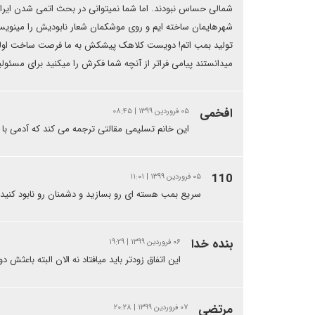
شمالی حساس نبودند. اما شما نمیتوانی در بحث اتمی شدن ایر
شهرهایمان ساخته ایم و روی موشکمان شعار نابودیش را مینویس
تولید بمب اتم! دویست کلاهک پیشکش به ما فرصت ساخت اولی رو 
میدانستند پیامی فراتر از آنچه شما فکرش را میکنید برای مسئ
افخمی
۰۵ فروردین ۱۳۹۹ | ۰۸:۴۵
این خانم تسلیمی مقالتی ترجمه می کند که آدمی با 
110
۰۵ فروردین ۱۳۹۹ | ۱۱:۰۱
سریع بمب هسته ای رو بسازید و دشمنان رو نابود کنید
بنده خدا
۰۶ فروردین ۱۳۹۹ | ۱۹:۲۹
این اتفاق زودتر باید میافتاد نه الان البته باعثش
مرتضی
۰۷ فروردین ۱۳۹۹ | ۲۰:۲۸