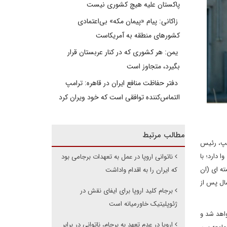
پاکستان علیه هیچ کشوری نیست
زاکانی: پیام «پیمان مکه» بی‌اعتمادی
کشورهای منطقه به آمریکاست
یمن: هر کشوری که در کنار عربستان قرار
بگیرد، متجاوز است
دفتر حفاظت منافع ایران در قاهره: ترامپ
التماس‌کننده توافقی است که خود ویران کرد
مطالب مرتبط
امپ، رئیس
 دارد؛ با
ناتوانی اروپا در عمل به تعهدات برجامی بود
ته ای (ان
که ایران را به اقدام واداشت
هانی برای جلوگیری از گسترش سلاح های هسته ای به شمار می رود. کره شمالی اولین آزمایش روی سلاح هسته ای را 3 سال پس از
برجام کلید اروپا برای ایفای نقش در
ژئوپلیتیک خاورمیانه است
واهد شد و
اروپا در عدم تعهد به برجام، ناتوانی در برابر