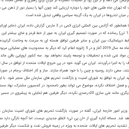
زایش می دهد و از این رو، بر تمایلات گسترده تر ایران برای رهبری و تعامل مجدد با 
 تهران جاه طلبی های خود را دوباره ارزیابی کند چون آنها را بسیار دور از ذهن می 
ر میان تندروها در ایران به یک گزینه سیاسی واقعی تبدیل شده است.
ایران همچنان تایید می کند که به دنبال سلاح هسته ای نیست، اما همانطور که آژانس بین المللی انرژی اتمی در 3 مارس گزارش دا
پایین را در قیاس با ماه نوامبر افزایش داده و به 1.021 کیلوگرم (1.1 تن) رسانده که در صورت تصمیم گیری ایران به عبور از خط قرمز و غنای بیش
بط دیپلماتیک بین ایران و سایر طرفین توافق هسته ای به سرعت به وخامت گراییده،
بهبود شرایط نمی کند. ایران عقب نشینی از تعهدات هسته ای را از ماه مه سال 2019 آغاز و در 5 ژانویه اعلام کرد که دیگر به محدودیت های
 مواد غنی شده و تحقیقات و توسعه پایبند نخواهد بود. سه کشور اروپایی باقی مانده
ای 3 که با این مساله موافق نیستند، سعی دارند روسیه و چین را با خود همراه سازند. ساز و کار اختلاف برجام در 
عهد ایران به توافق به شورای امنیت و بازگشت تحریم های سازمان ملل منجر شود. با ای
 حل و فصل اختلاف نکرده، موضوع می تواند بطور نامحدود در کمسیون مشترک، نهاد مس
بر اجرای توافق، باقی بماند. از آنجایی که ایران اقدام تحریک آمیز دیگری مانند غنی سازی 20درصدی نکرده، دیگر طرفین هم تمایلی به پ
زیر امور خارجه ایران، گفته در صورت بازگشت تحریم های شورای امنیت سازمان مل
واهد شد. مساله کناره گیری از «ان پی تی» اتفاق جدیدی نیست، اما آنچه تازگی دارد
از تشدید تحریم های ایالات متحده به ویژه در زمینه فروش نفت و شکست دیگر طرفین