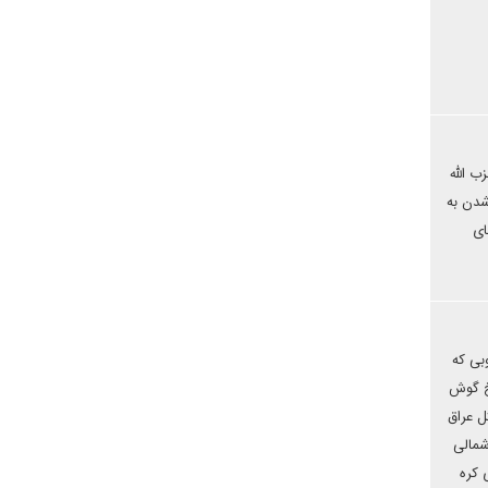
ب الله
شدن به
ای
بی که
یخ گوش
ل عراق
شمالی
 کره