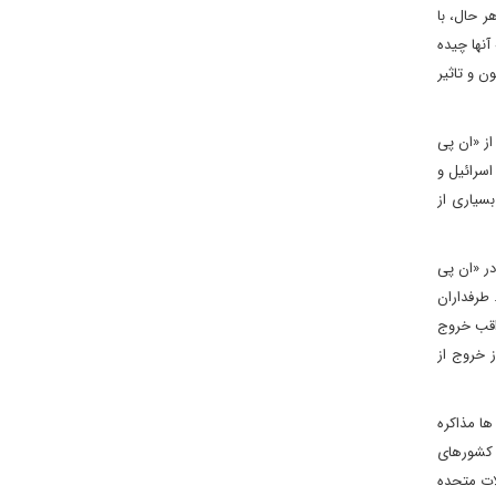
ر حال، با
آنها چیده
می تواند تهدیدی بالقوه برای بقای آن باشد. تحریم های شدیدالحن دولت ترامپ از سال 2018 تا کنون و تاثیر
ز «ان پی
اسرائیل و
بسیاری از
در «ان پی
 طرفداران
واقب خروج
ز خروج از
ها مذاکره
ز کشورهای
ات متحده