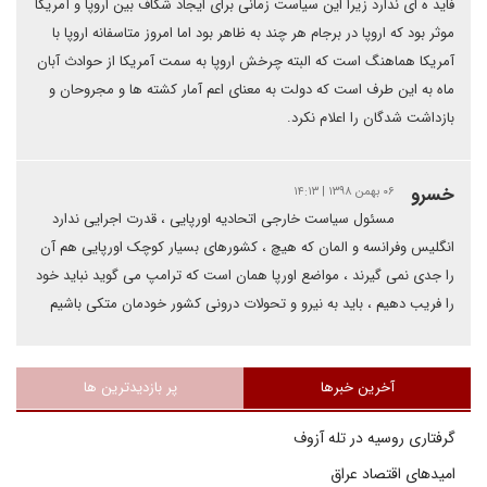
فاید ه ای ندارد زیرا این سیاست زمانی برای ایجاد شکاف بین اروپا و آمریکا
موثر بود که اروپا در برجام هر چند به ظاهر بود اما امروز متاسفانه اروپا با
آمریکا هماهنگ است که البته چرخش اروپا به سمت آمریکا از حوادث آبان
ماه به این طرف است که دولت به معنای اعم آمار کشته ها و مجروحان و
بازداشت شدگان را اعلام نکرد.
خسرو
۰۶ بهمن ۱۳۹۸ | ۱۴:۱۳
مسئول سیاست خارجی اتحادیه اورپایی ، قدرت اجرایی ندارد
انگلیس وفرانسه و المان که هیچ ، کشورهای بسیار کوچک اورپایی هم آن
را جدی نمی گیرند ، مواضع اورپا همان است که ترامپ می گوید نباید خود
را فریب دهیم ، باید به نیرو و تحولات درونی کشور خودمان متکی باشیم
آخرین خبرها
پر بازدیدترین ها
گرفتاری روسیه در تله آزوف
امیدهای اقتصاد عراق