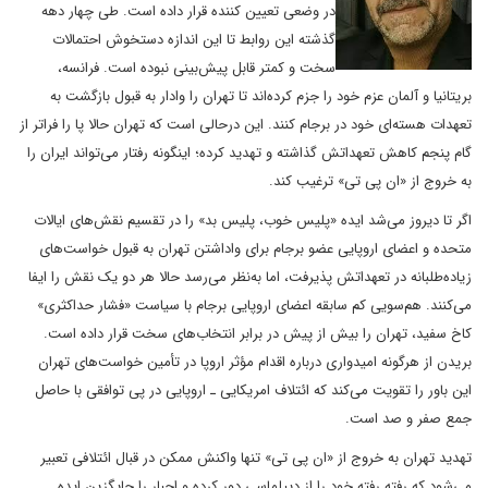
در وضعی تعیین کننده قرار داده است. طی چهار دهه
گذشته این روابط تا این اندازه دستخوش احتمالات
سخت و کمتر قابل پیش‌بینی نبوده است. فرانسه،
بریتانیا و آلمان عزم خود را جزم کرده‌اند تا تهران را وادار به قبول بازگشت به
تعهدات هسته‌ای خود در برجام کنند. این درحالی است که تهران حالا پا را فراتر از
گام پنجم کاهش تعهداتش گذاشته و تهدید کرده‌؛ اینگونه رفتار می‌تواند ایران را
به خروج از «ان پی تی» ترغیب کند.
اگر تا دیروز می‌شد ایده «پلیس خوب، پلیس بد» را در تقسیم نقش‌های ایالات
متحده و اعضای اروپایی عضو برجام برای واداشتن تهران به قبول خواست‌های
زیاده‌طلبانه در تعهداتش پذیرفت، اما به‌نظر می‌رسد حالا هر دو یک نقش را ایفا
می‌کنند. هم‌سویی کم سابقه اعضای اروپایی برجام با سیاست «فشار حداکثری»
کاخ سفید، تهران را بیش از پیش در برابر انتخاب‌های سخت قرار داده است.
بریدن از هرگونه امیدواری درباره اقدام مؤثر اروپا در تأمین خواست‌های تهران
این باور را تقویت می‌کند که ائتلاف امریکایی ـ اروپایی در پی توافقی با حاصل
جمع صفر و صد است.
تهدید تهران به خروج از «ان پی تی» تنها واکنش ممکن در قبال ائتلافی تعبیر
می‌شود که رفته رفته خود را از دیپلماسی دور کرده و اجبار را جایگزین ایده