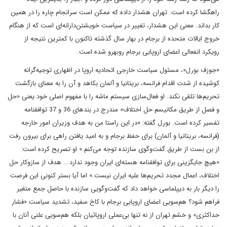
راهگشا کرده است. تهران هشدار داده که ممکن است سرانجام چاره را در همین
کار بداند. معنی این هشدار، تغییر در سیاست خویشتن‌دارانه‌ای است که از هنگام
خروج ایالات متحده از برجام در بهار سال گذشته تاکنون با کمترین نتیجه از
رویکرد انفعالی اعضای اروپایی برجام روبهرو شده است.
«جوزف بورل»، مسئول سیاست خارجی اتحادیه اروپا در اظهاری توجیه‌گرانه
کوشیده از شدت اقدام فرانسه، بریتانیا و آلمان بکاهد و آن را به معنای بازگشت
تحریم‌ها تلقی نکند. او فعال‌سازی سیستم ماشه را با مفهوم اصلی خود یعنی «حل
و فصل از طریق مکانیسم حل اختلاف» مندرج در بندهای 36 و 37 توافقنامه
تفسیر کرده است. بورل گفته: «در این راستا من به هدف وزیران امور خارجه
(فرانسه، بریتانیا و آلمان) برای حفظ برجام و به امید یافتن راهی برای بیرون رفت
از بن بست از طریق گفت‌وگوی سازنده توجه می‌کنم.» او تصریح کرده است:
«هیچ جایگزینی برای توافقنامه هسته‌ای ایران وجود ندارد... هدف از سازوکار حل
اختلاف، اعمال مجدد تحریم‌ها علیه ایران نیست.» اما آیا بستر کنونی این فرصت
را دیگر بار به دیپلماسی خواهد داد که گفت‌وگویی سازنده با حاصل جمع متغیر
فراهم شود؟ هم‌سویی اعضای اروپایی برجام با کاخ سفید، تشدید سیاست «فشار
حداکثری» و خشم تهران از نه تنها بی‌عملی اروپائیان بلکه هم‌سویی علنی آنان با