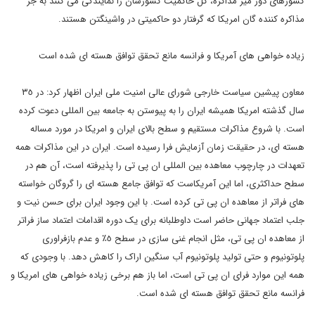
کشورهای دور میز مذاکره، کل حاکمیت کشورشان را نمایندگی می کنند به جز
مذاکره کننده گان امریکا که گرفتار دو حاکمیتی در واشینگتن هستند.
زیاده خواهی های آمریکا و فرانسه مانع تحقق توافق هسته ای شده است
معاون پیشین سیاست خارجی شورای عالی امنیت ملی ایران اظهار کرد: در ٣٥
سال گذشته امریکا همیشه ایران را به پیوستن به جامعه بین المللی دعوت کرده
است. با شروع مذاکرات مستقیم و سطح بالای ایران و امریکا در مورد مساله
هسته ای، در حقیقت زمان آزمایش فرا رسیده است. ایران در این مذاکرات همه
تعهدات در چارچوب معاهده بین المللی ان پی تی را پذیرفته است، آن هم در
سطح حداکثری، اما این آمریکاست که توافق جامع هسته ای را گروگان خواسته
های فراتر از معاهده ان پی تی کرده است. با این وجود ایران برای حسن نیت و
جلب اعتماد جهانی حاضر است داوطلبانه برای یک دوره اقدامات اعتماد ساز فراتر
از معاهده ان پی تی، مثل انجام غنی سازی در سطح ٥٪ و عدم بازفراوری
پلوتونیوم و حتی تولید پلوتونیوم آب سنگین اراک را کاهش دهد. با وجودی که
همه این موارد فرای ان پی تی است، اما باز هم برخی زیاده خواهی های امریکا و
فرانسه مانع تحقق توافق هسته ای شده است.