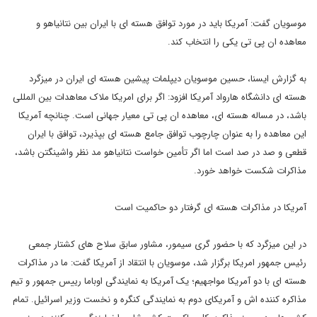
موسویان گفت: آمریکا باید در مورد توافق هسته ای با ایران بین نتانیاهو و
معاهده ان پی تی یکی را انتخاب کند.
به گزارش ایسنا، حسین موسویان دیپلمات پیشین هسته ای ایران در میزگرد
هسته ای دانشگاه هارواد آمریکا افزود: اگر برای امریکا ملاک معاهدات بین المللی
باشد، در مساله هسته ای، معاهده ان پی تی معیار جهانی است. چنانچه آمریکا
این معاهده را به عنوان چارچوب توافق جامع هسته ای بپذیرد، توافق با ایران
قطعی و صد در صد است اما اگر تأمین خواست نتانیاهو مد نظر واشینگتن باشد،
مذاکرات شکست خواهد خورد.
آمریکا در مذاکرات هسته ای گرفتار دو حاکمیت است
در این میزگرد که با حضور گری سیمور، مشاور سابق سلاح های کشتار جمعی
رئیس جمهور امریکا برگزار شد، موسویان با انتقاد از آمریکا گفت: ما در مذاکرات
هسته ای با دو آمریکا مواجهیم؛ یک آمریکا به نمایندگی اوباما رییس جمهور و تیم
مذاکره کننده اش و آمریکای دوم به نمایندگی کنگره و نخست وزیر اسرائیل. تمام