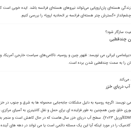
ازدارندگی هسته‌ای پان‌اروپایی می‌تواند نیروهای هسته‌ای فرانسه باشد. ایده خوبی است ک
و چشم‌انداز «گسترش چتر هسته‌ای فرانسه بر اتحادیه اروپا» را بررسی کنیم.
قعیت سازگار شود؟
ان چندقطبی
یپلماسی ایرانی می نویسد: ظهور چین و روسیه، ناکامی‌های سیاست خارجی آمریکا، و
هان را به سمت چندقطبی شدن برده است.
 می‌کند
آب دریای خزر
 می نویسد: اگرچه روسیه به دلیل مشکلات جابه‌جایی محموله ها به شرق و جنوب در خزر
وری خلق چین همچنین به طور فزاینده ای برای حمل و نقل کانتینری به آسیای مرکزی ب
خزر متکی است (نگاه کنید بهEDM، ۱۱آوریل ۲۰۲۳). سطح آب دریای خزر سال هاست که در حال کاهش است و م
میک را در مورد اینکه آیا این یک مسئله دائمی است یا می تواند در دهه های آیند