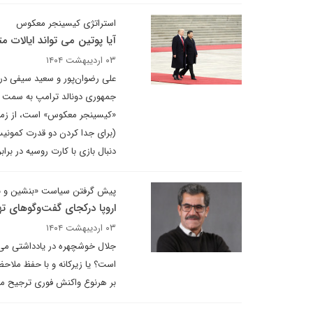
استراتژی کیسینجر معکوس
آیا پوتین می تواند ایالات م
۰۳ اردیبهشت ۱۴۰۴
علی رضوان‌پور و سعید سیفی در 
جمهوری دونالد ترامپ به سمت رو
«کیسینجر معکوس» است، از زمان 
دنبال بازی با کارت روسیه در براب
پیش گرفتن سیاست «بنشین و ب
اروپا درکجای گفت‌وگوهای ت
۰۳ اردیبهشت ۱۴۰۴
جلال خوشچهره در یادداشتی می نوی
است؟ یا زیرکانه و با حفظ ملاحظ
بر هرنوع واکنش فوری ترجیح م