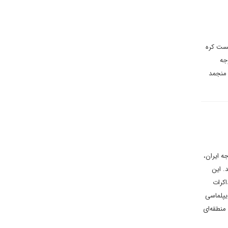
یست کره
جه
 منجمد
ه ایران،
. این
دور سوم مذاکرات
ق دیپلماسی
منطقه‌ای