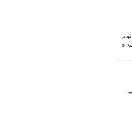
ود در
ی‌های
ود،