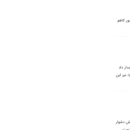
دیروز (سه‌شنبه ۱۲ فروردین) با حضور کاظم
ار داد
، نیز این
یش دشوار
 تحت