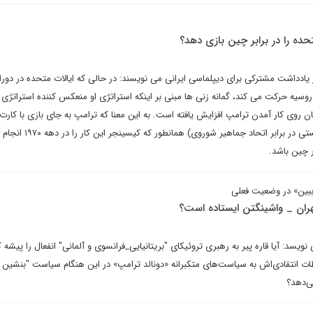
تحده را در برابر چین بازی دهد؟
یادداشت مشترکی برای دیپلماسی ایرانی می نویسند: در حالی که ایالات متحده در دور
سیه حرکت می کند، گمانه زنی ها مبنی بر اینکه استراتژی او منعکس کننده استراتژی
روی کار آمدن ترامپ افزایش یافته است. به این معنا که ترامپ به جای بازی با کارت
(برای جدا کردن دو قدرت کمونیستی در برابر اتحاد جماهیر شوروی)
ر چین باشد.
بین» در وضعیت فعلی
هران _ واشینگتن ایستاده است؟
سد: آیا قاره پیر به رهبری تروئیکای "بریتانیایی_فرانسوی و آلمانی" انفعال را پیشه ک
ات انتقادی‌اش به سیاست‌های متکبرانه «دونالد ترامپ» در این هنگام سیاست "بنشین و 
ی‌دهد؟