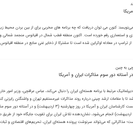
د
مریکا
 می‌نویسد: کنون می توان دریافت که چه برنامه های مخربی برای از بین بردن محیط ز
ی و استعماری رقم خورده است. اکنون منطقه قطب شمال در اقیانوس منجمد شمالی و
 از ترامپ در معادله اوکراین شده است تا مشترکا از ذخایر غنی منابع در منطقه اقیانوس
چی به چین
 آستانه دور سوم مذاکرات ایران و آمریکا
یپلماتیک مرتبط با برنامه هسته‌ای ایران را دنبال می‌کند، عباس عراقچی، وزیر امور خارج
د تا با مقامات ارشد چینی درباره روند مذاکرات غیرمستقیم تهران و واشنگتن رایزنی کند
سفر که فقط یک روز پیش از نشست کارشناسان ایران و آمریکا در روز چهارشنبه (۳ اردیبهشت) و در آستانه 
تهران و واشنگتن در روز شنبه (۶ اردیبهشت) انجام می‌شود، نشان‌دهنده تلاش ایران برای تقویت جایگاه خود از طری
؛ مذاکراتی که می‌تواند سرنوشت پرونده هسته‌ای ایران، تحریم‌های اقتصادی و ثبات 