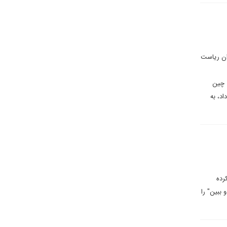
ان ریاست
 چین
 همانطور که کیسینجر این کار را در دهه ۱۹۷۰ انجام داد، به
رده
ببین" را