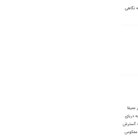
ه نگاهی
 عمیقا
ه دریای
نجر به گسترش
ه معکوس