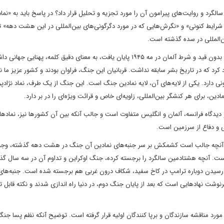
رد و روایت‌های پیرامون آن را مورد تجزیه و تحلیل قرار داد؟ در پاسخ باید به «نماد
ر شرایط کنونی» و «نگرش‌هایی که در مورد دگرگونی‌های بین‌المللی در این هشت دهه» 
ن‌المللی در سده گذشته است.
این جنگ که در ۱۹۳۹ با اشغال لهستان توسط هیتلر آغاز و با تسلیم بدون قید و شرط آلمان در مه ۱۹۴۵ پایان یافت، به معنای دقیق کلمه، پهنایی 
یجاد کرد که در تاریخ بشر سابقه نداشت. قربانیان این جنگ، فراوان بودند و کشور عزیز ما نی
 دارد. یکی از لایه‌های آن، لایه نمادین جنگ است. این جنگ از یک طرف، نماد نژادپ
دین، برای هر کنشگر بین‌المللی، زاویه‌ای خاص و قرائت ویژه‌ای را در بر دارد.
 دیدگاه فرانسه، آلمان و انگلیس متفاوت است و جالب آنکه بین آن کشورها نیز، نمادها
ی و دفاع از سرزمین است.
دارد. آنچه جالب است کشمکش بر سر جنبه‌های نمادین آن جنگ در هشت دهه گذشته، وجو
ست. آنچه هشتادمین سالگرد را برجسته کرده، جنگ اوکراین و تداوم آن در سه سال گذ
رت رسیدن دوباره ترامپ در کاخ سفید، شکاف درون غربی هم برجسته شده است. جنبه‌های
ت نهادهایی است که بعد از پایان جنگ دوم، در دنیا راه اندازی شدند و نکته قابل ت
ورد مناقشه سازندگان و برپا کنندگان اولیه قرار گرفته است. توضیح آنکه نظم پسا جن