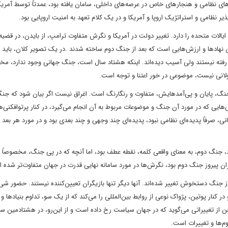
ادهای نظامی و هنجارهای خاص در عرصه‌های داخلی، سامان یافته بود، عمدتاً توسط آمریک
 نظامی و استراتژیک اروپا و آمریکا و در یک کلام تعهد به امنیت اروپایی بود.
لات متحده را دارد. تغییر دولت در آمریکا و نگرش متفاوت ترامپ، از بایدن، در قضیه 
نهادها و ارزش‌هایی است که بعد از جنگ دوم ساخته شدند .در یک تصویر کلان، باید ب
 رفته نیستند ولی آسیب دیده‌اند. اینکه هشتاد سال است، جنگ جهانی وجود ندارد، مخص
ولانی نیست، موضوعی در خور اعتنا و توجه است.
جنگ، پایان و پی‌آمدهایش، متفاوت و رنگارنگ است. اغراق نیست اگر بیان شود که جن
ی که در مورد آن جنگ و موضوعات مربوط به آن انجام می‌گیرد، در کنار پرتوافکنی‌ه
 صرفاً پدیده‌ای نظامی نبود، پدیده‌ای چند وجهی و چند بعدی بود و در مورد هر بعد و
قتصاد، جنگ دوم، به معنای واقعی کلمه، نقطه عطف بود، اما آنچه که در پی جنگ، مخصوصاً 
ان پیروز جنگ دوم بود، نگرش‌ها در مورد سامانه نهایی قدرت در جهان متفاوت‌تر شده 
ز جنگ دستخوش تغییر شده‌اند. آنها دیگر تنها بازیگران تعیین‌کننده نیستند. حضور ش
نار پوتین، پژواک نوعی از روابط بین‌المللی را می‌کند که از یک سو، تداوم بنیادها و 
ن از تغییراتی می‌گوید که در جهان سیاست رخ داده است و از این‌رو، در هشتادمین سا
وم‌ها و تغییرات است.