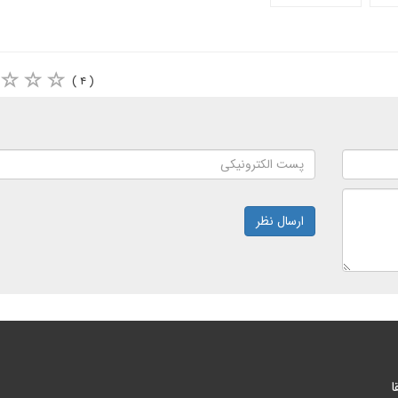
( ۴ )
ارسال نظر
ا