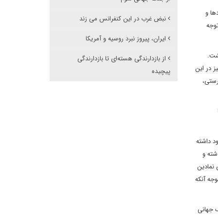
ها و
نبض غرب در این کنفرانس می زند
توجه
ایران، پیروز نبرد روسیه و آمریکا
جهانی داشت.
از بازدارندگی هسته‌ای تا بازدارندگی
ز در این
پیچیده
رستی،
د داشته
شته و
 نمادین
وجه آنکه
گ جهانی