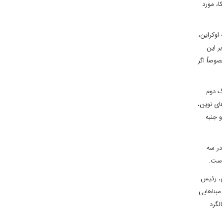
ا، مورد
اوکراین،
ر این
وصاً اگر
گ دوم
ای نوین،
 جنبه
در سه
است.
ی، رئیس
مبناهایی
لگرد