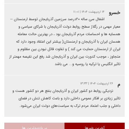
خسرو
۱۴ اردیبهشت ۱۴۰۴ | ۱۱:۰۱
اشغال سی ساله ۲۰درصد سرزمین آذربایجان توسط ارمنستان --
معیار مهمی در رگلاژ سطح روابط دولت آذربایجان با شرکای سیاسی و
همسایه ها و احساسات مردم آذربایجان بود ، در بهترین حالت معامله
همسان ایران با آذربایجان و ارمنستان( بیشتر این اعتقاد وجود دارد که
ایران از ارمنستان حمایت می کند ) و تفاوت قائل نبودن بین مظلوم و
متجاوز ، موجب کدورت بین ایران و آذربایجان شد رفع این نقیصه مهمتر از
تاثیر انگلیس یا ترکیه یا روسیه و... می باشد
م
۲۶ اردیبهشت ۱۴۰۴ | ۱۳:۳۳
نزدیکی روابط دو کشور ایران و آذربایجان بنفع هر دو کشور هست و
تاثیر زیادی بر افکار عمومی داخلی دارد و باعث کاهش تنش در فضای
داخلی و جلب اعتماد مردم ترک به سیاست‌های دولت ایران می‌شود.
آخرین خبرها
پر بازدیدترین ها