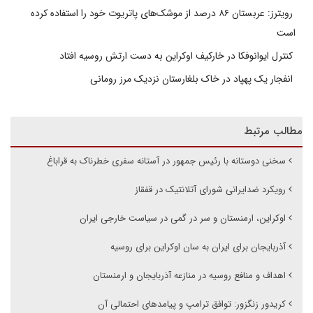
رویترز: عربستان ۸۶ درصد از موشک‌های پاتریوت خود را استفاده کرده
است
کنترل ایوانوفکا در خارکیف اوکراین به دست ارتش روسیه افتاد
انفجار یک پهپاد در خاک بلغارستان نزدیک مرز رومانی
مطالب مرتبط
سخنی دوستانه با رئیس جمهور در آستانه سفری خطرناک به قراباغ
رویکرد ضدایرانی شورای آتلانتیک در قفقاز
اوکراین، ارمنستان و سر در گمی در سیاست خارجی ایران
آذربایجان برای ایران به سان اوکراین برای روسیه
اهداف و منافع روسیه در منازعه آذربایجان و ارمنستان
کریدور زنگزور: توافق ترامپ و پیامدهای احتمالی آن