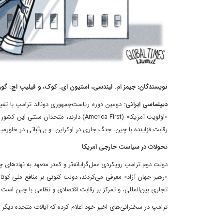
نویسندگان: جیمز ام. لیندسی، استیون ای. کوک، و فیلیپ اچ. گو
دیپلماسی ایرانی:
دومین دوره ریاست‌جمهوری دونالد ترامپ با تغیی
«اولویت آمریکا» (America First) دارند، م
رقابت فزاینده با چین، جنگ جاری در اوکراین، و بی‌ثباتی در خاور
تحولات در سیاست خارجی آمریکا
دولت دوم ترامپ رویکردی عمل‌گرایانه‌تر و کمتر متعهد به نهادهای چ
«رهبر جهان آزاد» معرفی می‌کردند، دولت کنونی بر منافع ملی کوتا
تجاری بین‌المللی، و تمرکز بر رقابت اقتصادی و نظامی با چین است.
ترامپ در سخنرانی‌های اخیر خود اعلام کرده که ایالات متحده دیگر 