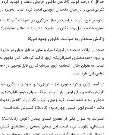
حداقل ۲ درصد تولید ناخالص داخلی افزایش دهند و تهدید 
نگرانی‌هایی را در میان متحدان اروپایی ایجاد کرده است، به‌ویژه در
علاوه بر این، دولت ترامپ در حال بازنگری در تعهدات آمریکا به
نشان‌دهنده تمایل واشینگتن به اولویت دادن به استقلال استراتژ
واکنش متحدان به سیاست خارجی جدید آمریکا
متحدان ایالات متحده در اروپا، آسیا، و سایر مناطق جهان در حال تط
بر لزوم «خودمختاری استراتژیک» اروپا تأکید کرده‌اند. این مفهوم ب
است. به عنوان مثال، اتحادیه اروپا سرمایه‌گذاری قابل‌توجهی در
دفاعی این قاره است.
در آسیا، ژاپن و کره جنوبی نیز استراتژی‌های خود را بازنگری کرد
افزایش داده و برای اولین بار از زمان جنگ جهانی دوم، قابلیت‌ها
شمالی انجام شده است. کره جنوبی نیز، با نگرانی از کاهش تعهدات 
مانند «گفت‌وگوی امنیتی چهارجانبه» (Quad) گسترش داده است.
استر
هسته‌ای، تقویت کرده است. این پیمان بخشی از استراتژی گسترده‌تر
در حال افزایش سرمایه‌گذاری در زیرساخت‌های دفاعی و سایبری خود ا