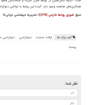
است. اگرچه تنش‌هایی در روابط میان آمریکا و متحدانش وجود دا
همکاری‌های هدفمند وجود دارد. آینده این روابط به توانایی دموکرا
منبع:
شورای روابط خارجی (CFR)
/ تحریریه دیپلماسی ایرانی/۱۱
کلید واژه ها:
ایالات متحده
دموکراسی
دموکراسی ج
روسیه
نظر شما :