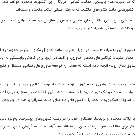
کرده که در صورت عدم پایبندی، حمایت نظامی آمریکا از این کشورها محدود خواهد شد.
 کشورهایی مانند کشورهای بالتیک که به چتر امنیتی ایالات متحده وابسته‌اند.
 توافق‌های بین‌المللی مانند پیمان اقلیمی پاریس و سازمان بهداشت جهانی است. ای
یک و کاهش وابستگی به نهادهای جهانی است.
بیق با این تغییرات هستند. در اروپا، رهبرانی مانند امانوئل مکرون، رئیس‌جمهوری فران
ه معنای تقویت توانایی‌های دفاعی، فناوری، و اقتصادی اروپا برای کاهش وابستگی به ایا
 «صندوق دفاع اروپا» انجام داده است که هدف آن توسعه فناوری‌های نظامی مستقل و ت
ه‌اند. ژاپن، تحت رهبری نخست‌وزیر فومیو کیشیدا، بودجه دفاعی خود را به میزان بی
ی تهاجمی مانند موشک‌های دوربرد را توسعه می‌دهد. این اقدامات در پاسخ به تهدیدات 
آمریکا، همکاری‌های خود را با کشورهای منطقه‌ای مانند استرالیا و هند در چارچوب ا
الیا، به عنوان یکی از اعضای کلیدی پیمان آکوس (AUKUS) با ایالات متحده و بریتانیا، همکاری خود را در زمینه فناوری‌های پیشرفته، به‌ویژ
 برای مقابله با نفوذ فزاینده چین در منطقه هند-آرام است. به گزارش منابع، استرال
ست تا در برابر تهدیدات منطقه‌ای آماده‌تر باشد.