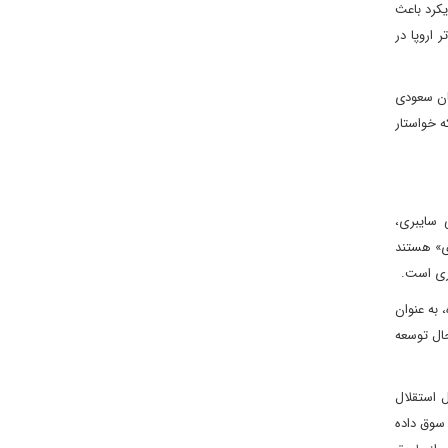
یکرد باعث
اروپا در
تان سعودی
ه خواستار
 سایبری،
ری» هستند
ری است.
Partnership) که توسط گروه هفت (G7) راه‌اندازی شده، به عنوان
حال توسعه
 استقلال
 سوق داده