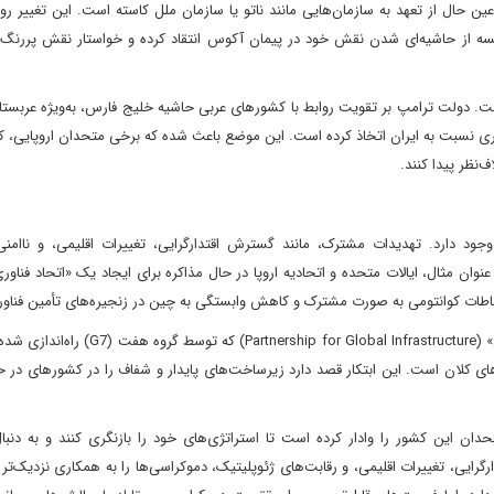
عین حال از تعهد به سازمان‌هایی مانند ناتو یا سازمان ملل کاسته است. این تغییر رو
سه از حاشیه‌ای شدن نقش خود در پیمان آکوس انتقاد کرده و خواستار نقش پررنگ‌تر 
است. دولت ترامپ بر تقویت روابط با کشورهای عربی حاشیه خلیج فارس، به‌ویژه عربس
‌تری نسبت به ایران اتخاذ کرده است. این موضع باعث شده که برخی متحدان اروپایی، ک
‌نظر پیدا کنند.
ود دارد. تهدیدات مشترک، مانند گسترش اقتدارگرایی، تغییرات اقلیمی، و ناامنی
وان مثال، ایالات متحده و اتحادیه اروپا در حال مذاکره برای ایجاد یک «اتحاد فناو
اطات کوانتومی به صورت مشترک و کاهش وابستگی به چین در زنجیره‌های تأمین فناو
علاوه بر این، ابتکارهایی مانند «مشارکت برای زیرساخت‌های جهانی» ( for Global Infrastructure
های کلان است. این ابتکار قصد دارد زیرساخت‌های پایدار و شفاف را در کشورهای در 
این کشور را وادار کرده است تا استراتژی‌های خود را بازنگری کنند و به دنبال
گرایی، تغییرات اقلیمی، و رقابت‌های ژئوپلیتیک، دموکراسی‌ها را به همکاری نزدیک‌تر