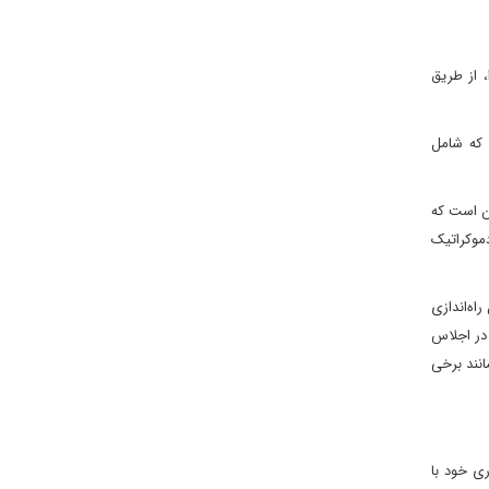
 از طریق
 که شامل
آن است که
دموکراتیک
اه‌اندازی
 در اجلاس
انند برخی
ری خود با