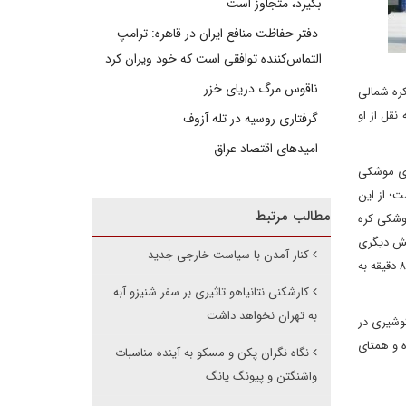
بگیرد، متجاوز است
دفتر حفاظت منافع ایران در قاهره: ترامپ
التماس‌کننده توافقی است که خود ویران کرد
ناقوس مرگ دریای خزر
ره شمالی
نقل از او
گرفتاری روسیه در تله آزوف
امیدهای اقتصاد عراق
ری موشکی
 افزایش یافته است؛ از این
مطالب مرتبط
موشکی کره
ایش دیگری
کنار آمدن با سیاست خارجی جدید
را انجام دهد یا حتی هفتمین آزمایش هسته‌ای خود را به نمایش بگذارد. پرتاب این موشک به‌ عنوان طولانی‌ترین آزمایش موشکی بالستیک کره شمالی ۸۷ دقیقه به
کارشکنی نتانیاهو تاثیری بر سفر شنیزو آبه
به تهران نخواهد داشت
 حدود ۲۰۰ کیلومتری غرب جزیره اوکوشیری در
ه و همتای
نگاه نگران پکن و مسکو به آینده مناسبات
واشنگتن و پیونگ یانگ