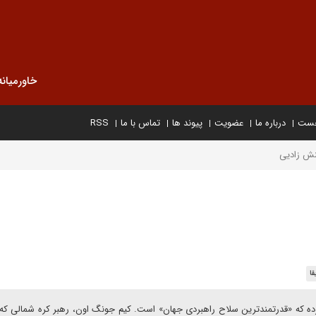
خاورمیانه
خست
درباره ما
عضویت
پیوند ها
تماس با ما
RSS
نش زادیی
قا
ده که «قدرتمندترین سلاح راهبردی جهان» است. کیم جونگ اون، رهبر کره شمالی که 