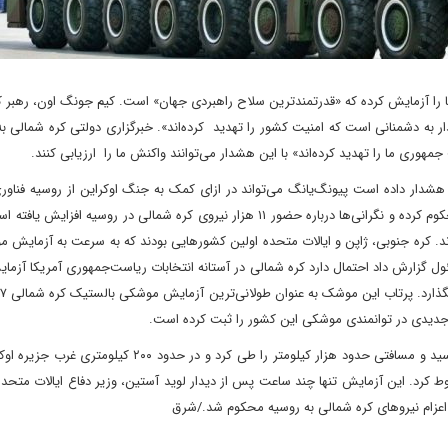
 را آزمایش کرده که «قدرتمندترین سلاح راهبردی جهان» است. کیم جونگ اون، رهبر ک
به دشمنانی است که امنیت کشور را تهدید کرده‌اند». خبرگزاری دولتی کره شمالی به 
ری ما را تهدید کرده‌اند» با این هشدار می‌توانند واکنش ما را ارزیابی کنند.
شدار داده است پیونگ‌یانگ می‌تواند در ازای کمک به جنگ اوکراین از روسیه فناو
دریافت کند. هم‌زمان جامعه بین‌المللی به شدت این آزمایش را محکوم کرده و نگرانی‌ها درباره حضور ۱۱ هزار نیروی کره شمالی در روسیه
‌اند. کره جنوبی، ژاپن و ایالات متحده اولین کشورهایی بودند که به سرعت به آزمایش 
ل گزارش داد احتمال دارد کره شمالی در آستانه انتخابات ریاست‌جمهوری آمریکا آزم
 جدیدی در توانمندی موشکی این کشور را ثبت کرده است.
به گفته دولت ژاپن، این موشک به ارتفاع هفت هزار کیلومتری رسید و مسافتی حدود هزار کیلومتر را طی کرد و در
ط کرد. این آزمایش تنها چند ساعت پس از دیدار لوید آستین، وزیر دفاع ایالات متحد
اعزام نیروهای کره شمالی به روسیه محکوم شد./شرق