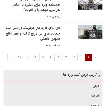
فرستاده ویژه برای مبارزه با اسلام
هراسی، توهم یا واقعیت؟
۰۸ دی ۱۴۰۰
پای منافع قدرت‌های هژمونیک در میان است
حمایت‌های بی دریغ ترکیه و قطر مانع
نابودی داعش
۲۰ آذر ۱۴۰۰
»
10
9
8
7
6
5
4
3
2
1
«
پر کاربرد ترین کلید واژه ها
ایران
آمریکا
سوریه