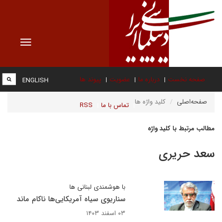
Toggle
vigation
صفحه نخست
درباره ما
عضویت
پیوند ها
ENGLISH
صفحه‌اصلی
کلید واژه ها
تماس با ما
RSS
مطالب مرتبط با کلید واژه
سعد حریری
با هوشمندی لبنانی ها
سناریوی سیاه آمریکایی‌ها ناکام ماند
۰۳ اسفند ۱۴۰۳