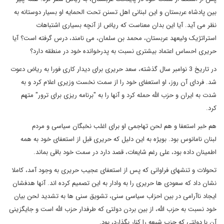
بین پادشاه عربستان و این لبنانی اهل تسنن تحت الحمایه او بسیار دوستانه به
نظر می آید. آیا این بدان معناست که ریاض از آنچه بسیاری اشتباهات
استراتژیک ولیعهد عربستان، محمد بن سلمان، می نامند، درس گرفته است؟ آیا
حریری احساس اعتماد بیشتری نسبت به پدرخوانده خود در منطقه دارد؟
در تاریخ 3 نوامبر سال گذشته، سعد حریری برای دیدار کاری فورا به ریاض دعوت
شد. فردای آن روز، او استعفای خود را از سمت نخست وزیری اعلام کرد و به
شدت به ایران و حزب الله حمله کرد و آنها را به "برنامه ریزی برای ترور" متهم
کرد.
هم خبر استعفا و هم لحن تهاجمی او برای اغلب نخبگان سیاسی و مردم
لبنان نامانوس بود
.
بویژه به این دلیل که حریری قبل از استعفای خود به همه
اطمینان داده بود، علی رغم شایعات، قصد دارد در سمت خود باقی بماند.
تحولات و تنشهای فراوانی که پس از استعفای عجیب حریری به وجود آمد، کاملا
نشان داد که سعودی ها حریری را به وادار به این تصمیم کرده اند. آنها هدفشان
ایجاد ناآرامی در بین احزاب سیاسی سنی، تشویق سنی ها به تشدید لحن بیان
خود نسبت به حزب الله، از بین بردن دولتی که طرفدار حزب الله است و جایگزینی
آن با دولتی که حزب شیعه را کنار بگذارد، بود.