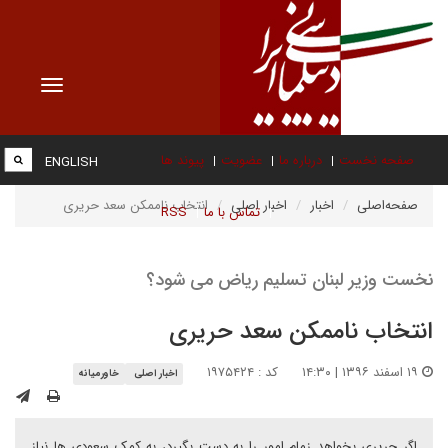
Toggle
vigation
صفحه نخست
درباره ما
عضویت
پیوند ها
ENGLISH
صفحه‌اصلی
اخبار
اخبار اصلی
انتخاب ناممکن سعد حریری
تماس با ما
RSS
نخست وزیر لبنان تسلیم ریاض می شود؟
انتخاب ناممکن سعد حریری
۱۹ اسفند ۱۳۹۶ | ۱۴:۳۰
کد : ۱۹۷۵۴۲۴
اخبار اصلی
خاورمیانه
اگر حریری بخواهد زمام امور را به دست بگیرد، به کمک سعودی ها نیاز