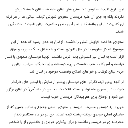
این طرح نتیجه معکوس داد. سنی های لبنان علیه هموطنان شیعه شورش
نکردند بلکه به جای آن علیه عربستان سعودی شورش کردند. لبنانی ها از هر فرقه
ای که بودند از این واقعه که از نظر آنان نقض حاکمیت لبنان نامیدند، خشمگین
شدند.
سعودی ها قصد افزایش تنش را داشتند. اوضاع به حدی رسید که همه از این
موضوع که کل خاورمیانه در حال نابودی است و یا حداقل جنگ سوریه و عراق
قرار است به لبنان نیز گسترش یابد، ترس داشتند. نهایتا عربستان سعودی با فشار
فرانسه و آمریکا به عقب نشست و پیام دوستانه برای نخبگان سیاسی لبنان و
مردم لبنان نوشت و خواهان اصلاح وضعیت موجود در لبنان شد.
از آنچه برمی آید، نگرانی های عربستان بیشتر از سازش با لبنانی های طرفدار
خود، بعد از بحران ماه نوامبر است. انتخابات مجلس در ماه "می" در لبنان برگزار
می شود و اوضاع برای هم پیمانان عربستان خوب نیست.
حریری به دوستان مسیحی عربستان سعودی- سمیر جعجع و سامی جمیل که از
حامیان اصلی حریری بودند- پشت کرده است. این دو در ماه سپتامبر دیدار
محرمانه ای در عربستان داشتند و برای برکناری حریری و جانشینی او با شخصی