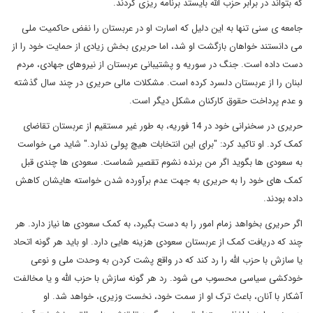
که بتواند در برابر حزب الله بایستد برنامه ریزی کردند.
جامعه ی سنی تنها به این دلیل که اسارت او در عربستان را نفض حاکمیت ملی
می دانستند خواهان بازگشت او شد، اما حریری بخش زیادی از حمایت خود را از
دست داده است. جنگ در سوریه و پشتیبانی عربستان از نیروهای جهادی، مردم
لبنان را از عربستان دلسرد کرده است. مشکلات مالی حریری در چند سال گذشته
و عدم پرداخت حقوق کارکنان مشکل دیگر است.
حریری در سخنرانی خود در 14 فوریه، به طور غیر مستقیم از عربستان تقاضای
کمک کرد. او تاکید کرد: "برای این انتخابات هیچ پولی ندارد." شاید می خواست
به سعودی ها بگوید اگر من برنده نشوم تقصیر شماست. سعودی ها چندی قبل
کمک های خود را به حریری به جهت عدم برآورده شدن خواسته هایشان کاهش
داده بودند.
اگر حریری بخواهد زمام امور را به دست بگیرد، به کمک سعودی ها نیاز دارد
.
هر
چند که دریافت کمک از عربستان سعودی هزینه هایی دارد. او باید هر گونه اتحاد
یا سازش با حزب الله را رد کند که در واقع پشت کردن به وحدت ملی و نوعی
خودکشی سیاسی محسوب می شود. رد هر گونه سازش با حزب الله و یا مخالفت
آشکار با آنان، باعث ترک او از سمت خود، نخست وزیری، خواهد شد. او