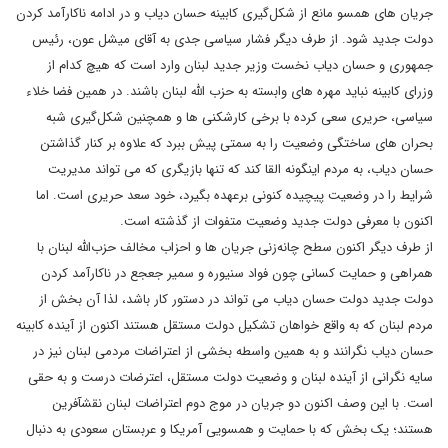
جریان های همسو مانع از شکل‌گیری کابینه حسان دیاب و در ادامه ناکارآمد کردن
دولت جدید شود. از طرف دیگر فشار سیاسی جدی به آقای میشل عون، رئیس
جمهوری و حسان دیاب نخست وزیر جدید لبنان وارد است که هیچ کدام از
وزرای کابینه نباید مهره های وابسته به حزب الله لبنان باشند. در همین فضا خلاء
سیاسی، حریری سعی کرده با برخی کارشکنی ها و همچنین شکل‌گیری شبه
بحران های ساختگی وضعیت را به سمتی پیش ببرد که علاوه بر کنار گذاشتن
حسان دیاب، به مردم اینگونه القا کند که تنها بازیگری که می تواند مدیریت
شرایط را در وضعیت پیچیده کنونی برعهده بگیرد، خود سعد حریری است. اما
اکنون با معرفی دولت جدید وضعیت متفوات از گذشته است.
از طرف دیگر اکنون سطح چانه‌زنی جریان ها و احزاب مخالف حزب‌الله لبنان با
همراهی و حمایت کسانی چون فواد سنیوره و سمیر جعجع در ناکارآمد کردن
دولت جدید دولت حسان دیاب می تواند در دستور کار باشد، لذا آن بخش از
مردم لبنان که به واقع خواهان تشکیل دولت مستقل هستند اکنون از آینده کابینه
حسان دیاب نگرانند و به همین واسطه بخشی از اعتراضات مردمی لبنان نیز در
سایه نگرانی از آینده لبنان و وضعیت دولت مستقل، اعترضات درست و به حقی
است. با این وصف اکنون دو جریان در موج دوم اعتراضات لبنان نقشآفرین
هستند؛ یک بخش که با حمایت و همسویی آمریکا و عربستان سعودی به دنبال