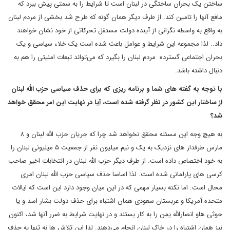
ساختن یک بحران ساختگی در لبنان است تا شرایط را به سمتی پیش ببرد که
مافع آنها را تامین کند. از طرف دیگر همان گونه که طرح شد بخشی از مردم لبنان
به واقع به واسطه نگرانی از آینده دولت مستقل تحرکاتی از خود نشان خواهند
داد.. لذا مجموعه این شرایط و عوامل باعث شده است یک خلاء سیاسی و یک
بحران اجتماعی گسترده مردم لبنان را بگیرد که می‌تواند تبعات امنیتی را هم به
دنبال داشته باشد.
با توجه به گفته های شما و برنامه ریزی که برای حذف سیاسی حزب الله لبنان
از ساختار این کشور در نظر گرفته شده است، آیا در نهایت این امر محقق خواهد
شد؟
به هیچ وجه این مسئله محقق نخواهد شد چرا که جریان حزب الله لبنان و ۸
مارس طرفدار های نزدیک به یک و نیم میلیون نفر از جمعیت ۵ میلیونی لبنان را
به خود اختصاص داده است. از طرف دیگر حزب الله لبنان در انتخابات اخیر صاحب
کرسی های پارلمانی شده است. لذا اساسا حذف سیاسی حزب الله لبنان امری
محال است. اما نکته بسیار مهمی که در این میان وجود دارد این است که ایالات
متحده آمریکا و عربستان سعودی همان اشتباه برای حذف دولت بشار اسد و یا
حوثی هاو انصارالله یمن را به کار بستند و در نهایت شرایط به ضرر آنها شد، اکنون
نیز همان اشتباه را در خاک لبنان انجام می‌دهند. لذا این تلاش ها نه تنها به حذف