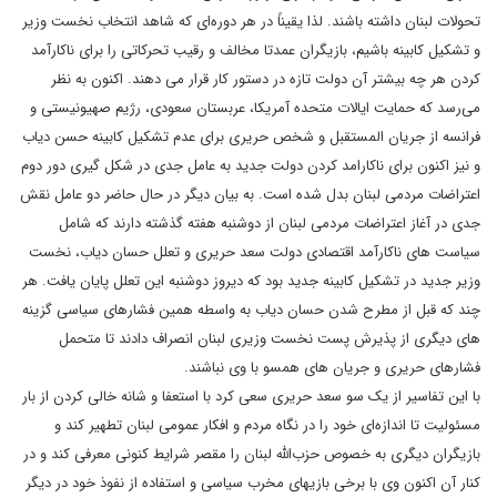
تحولات لبنان داشته باشند. لذا یقیناً در هر دوره‌ای که شاهد انتخاب نخست وزیر
و تشکیل کابینه باشیم، بازیگران عمدتا مخالف و رقیب تحرکاتی را برای ناکارآمد
کردن هر چه بیشتر آن دولت تازه در دستور کار قرار می دهند. اکنون به نظر
می‌رسد که حمایت ایالات متحده آمریکا، عربستان سعودی، رژیم صهیونیستی و
فرانسه از جریان المستقبل و شخص حریری برای عدم تشکیل کابینه حسن دیاب
و نیز اکنون برای ناکارامد کردن دولت جدید به عامل جدی در شکل گیری دور دوم
اعتراضات مردمی لبنان بدل شده است. به بیان دیگر در حال حاضر دو عامل نقش
جدی در آغاز اعتراضات مردمی لبنان از دوشنبه هفته گذشته دارند که شامل
سیاست های ناکارآمد اقتصادی دولت سعد حریری و تعلل حسان دیاب، نخست
وزیر جدید در تشکیل کابینه جدید بود که دیروز دوشنبه این تعلل پایان یافت. هر
چند که قبل از مطرح شدن حسان دیاب به واسطه همین فشارهای سیاسی گزینه
های دیگری از پذیرش پست نخست وزیری لبنان انصراف دادند تا متحمل
فشارهای حریری و جریان های همسو با وی نباشند.
با این تفاسیر از یک سو سعد حریری سعی کرد با استعفا و شانه خالی کردن از بار
مسئولیت تا اندازه‌ای خود را در نگاه مردم و افکار عمومی لبنان تطهیر کند و
بازیگران دیگری به خصوص حزب‌الله لبنان را مقصر شرایط کنونی معرفی کند و در
کنار آن اکنون وی با برخی بازیهای مخرب سیاسی و استفاده از نفوذ خود در دیگر