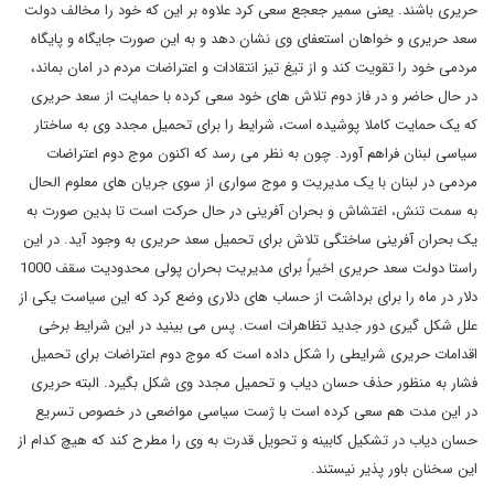
حریری باشند. یعنی سمیر جعجع سعی کرد علاوه بر این که خود را مخالف دولت
سعد حریری و خواهان استعفای وی نشان دهد و به این صورت جایگاه و پایگاه
مردمی خود را تقویت کند و از تیغ تیز انتقادات و اعتراضات مردم در امان بماند،
در حال حاضر و در فاز دوم تلاش های خود سعی کرده با حمایت از سعد حریری
که یک حمایت کاملا پوشیده است، شرایط را برای تحمیل مجدد وی به ساختار
سیاسی لبنان فراهم آورد. چون به نظر می رسد که اکنون موج دوم اعتراضات
مردمی در لبنان با یک مدیریت و موج سواری از سوی جریان های معلوم الحال
به سمت تنش، اغتشاش و بحران آفرینی در حال حرکت است تا بدین صورت به
یک بحران آفرینی ساختگی تلاش برای تحمیل سعد حریری به وجود آید. در این
راستا دولت سعد حریری اخیراً برای مدیریت بحران پولی محدودیت سقف 1000
دلار در ماه را برای برداشت از حساب های دلاری وضع کرد که این سیاست یکی از
علل شکل گیری دور جدید تظاهرات است. پس می بینید در این شرایط برخی
اقدامات حریری شرایطی را شکل داده است که موج دوم اعتراضات برای تحمیل
فشار به منظور حذف حسان دیاب و تحمیل مجدد وی شکل بگیرد. البته حریری
در این مدت هم سعی کرده است با ژست سیاسی مواضعی در خصوص تسریع
حسان دیاب در تشکیل کابینه و تحویل قدرت به وی را مطرح کند که هیچ کدام از
این سخنان باور پذیر نیستند.