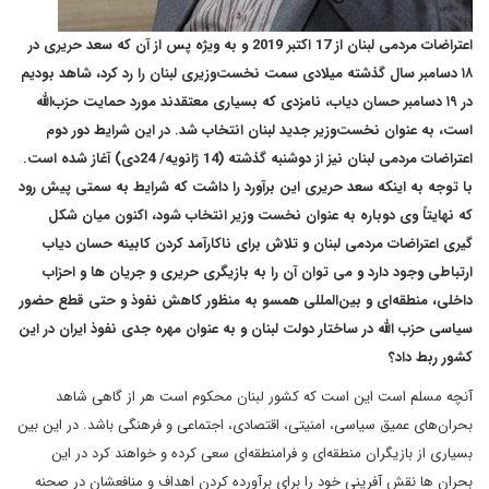
اعتراضات مردمی لبنان از 17 اکتبر 2019 و به ویژه پس از آن که سعد حریری در
۱۸ دسامبر سال گذشته میلادی سمت نخست‌وزیری لبنان را رد کرد، شاهد بودیم
در ۱۹ دسامبر حسان دیاب، نامزدی که بسیاری معتقدند مورد حمایت حزب‌الله
است، به عنوان نخست‌وزیر جدید لبنان انتخاب شد. در این شرایط دور دوم
اعتراضات مردمی لبنان نیز از دوشنبه گذشته (14 ژانویه/ 24دی) آغاز شده است.
با توجه به اینکه سعد حریری این برآورد را داشت که شرایط به سمتی پیش رود
که نهایتاً وی دوباره به عنوان نخست وزیر انتخاب شود، اکنون میان شکل
گیری اعتراضات مردمی لبنان و تلاش برای ناکارآمد کردن کابینه حسان دیاب
ارتباطی وجود دارد و می توان آن را به بازیگری حریری و جریان ها و احزاب
داخلی، منطقه‌ای و بین‌المللی همسو به منظور کاهش نفوذ و حتی قطع حضور
سیاسی حزب الله در ساختار دولت لبنان و به عنوان مهره جدی نفوذ ایران در این
کشور ربط داد؟
آنچه مسلم است این است که کشور لبنان محکوم است هر از گاهی شاهد
بحران‌های عمیق سیاسی، امنیتی، اقتصادی، اجتماعی و فرهنگی باشد. در این بین
بسیاری از بازیگران منطقه‌ای و فرامنطقه‌ای سعی کرده و خواهند کرد در این
بحران ها نقش آفرینی خود را برای برآورده کردن اهداف و منافعشان در صحنه