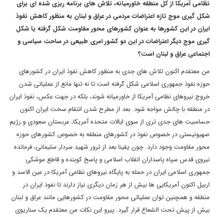
نظامی آمریکا از کل منطقه خاورمیانه، تلاش های برنامه ریزی شده ای برای
شکل گیری موج تازه اعتراضات مردمی در عراق و لبنان به منظور کاهش نفوذ
ایران در این کشورها به عنوان کشورهای محور مقاومت شکل گرفته یا شکل
گیری موج دیگر اعتراضات در این دو کشور امری طبیعی در ساحت سیاسی و
اجتماعی عراق و لبنان است؟
من معتقدم اکنون تلاش های جدی به منظور کاهش نفوذ ایران در کشورهای
حوزه نفوذ جمهوری اسلامی شکل گرفته است تا نه تنها مانع از عملیاتی شدن
خروج نیروهای نظامی آمریکا از خاورمیانه شوند، بلکه در جهت عکس، نفوذ ایران
در منطقه با چالش مواجه شود. بعد از مطرح شدن انتقام سخت ایران اکنون
حساسیت های جدی تری از سوی ایالات متحده آمریکا، عربستان سعودی و رژیم
صهیونیستی در خصوص نفوذ در کشورهای منطقه به خصوص کشورهای حوزه
محور مقاومت وجود دارد. چون یقینا بعد از ترور شهید سردار سلیمانی، فرمانده
نیروی قدس سپاه پاسداران انقلاب اسلامی و پاسخ کوبنده و قاطع موشکی
جمهوری اسلامی ایران در حمله به پایگاه نیروهای نظامی آمریکا در عین الاسد و
اربیل اکنون آمریکایی ها بیش از هر زمان دیگری نیاز دارند تا نفوذ ایران در
منطقه و همچنین توان عملیاتی محور مقاومت در کشورهایی مانند عراق و لبنان
بیش از پیش تحت الشعاع قرار گیرد. پیرو این نکات من معتقدم یک سناریوی