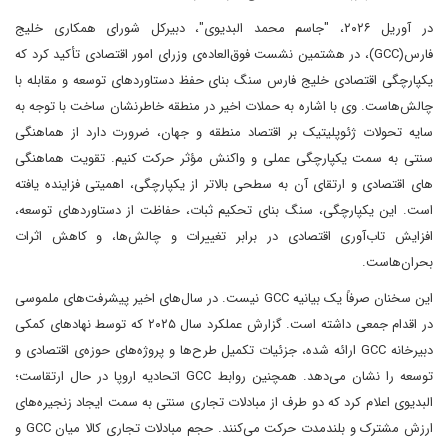
در آوریل ۲۰۲۶، "جاسم محمد البدیوی"، دبیرکل شورای همکاری خلیج
فارس(GCC)، در هشتمین نشست فوق‌العاده‌ی وزرای امور اقتصادی تأکید کرد که
یکپارچگی اقتصادی خلیج فارس سنگ بنای حفظ دستاوردهای توسعه و مقابله با
چالش‌هاست. وی با اشاره به حملات اخیر در منطقه خاطرنشان ساخت با توجه به
سایه تحولات ژئوپلیتیک بر اقتصاد منطقه و جهان، ضرورت دارد از هماهنگی
سنتی به سمت یکپارچگی عملی و واکنش مؤثر حرکت کنیم. تقویت هماهنگی
های اقتصادی و ارتقای آن به سطحی بالاتر از یکپارچگی، اهمیتی فزاینده یافته
است. این یکپارچگی، سنگ بنای تحکیم ثبات، حفاظت از دستاوردهای توسعه،
افزایش تاب‌آوری اقتصادی در برابر تغییرات و چالش‌ها، و کاهش اثرات
بحران‌هاست.
این سخنان صرفاً یک بیانیه GCC نیست. در سال‌های اخیر پیشرفت‌های ملموسی
در اقدام جمعی داشته است. گزارش عملکرد سال ۲۰۲۵ که توسط نهادهای کمکی
دبیرخانه GCC ارائه شده، جزئیات تکمیل طرح‌ها و پروژه‌های حوزه‌ی اقتصادی و
توسعه را نشان می‌دهد. همچنین روابط GCC اتحادیه اروپا در حال ارتقاست؛
البدیوی اعلام کرد که دو طرف از مبادلات تجاری سنتی به سمت ایجاد زنجیره‌های
ارزش مشترک و بلندمدت حرکت می‌کنند. حجم مبادلات تجاری کالا میان GCC و