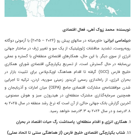
نویسنده: محمد زروک آهی، فعال اقتصادی
دیپلماسی ایرانی:
خاورمیانه در سالهای پیش رو (۲۰۲۶ – ۲۰۲۵) با آزمونی دوگانه
روبه‌روست، تشدید مناقشات ژئوپلیتیک از یک سو و تغییر ژرف در ساختار جهانی
انرژی از سوی دیگر. با این حال، همکارهای اقتصادی منطقه‌ای با گستره و عمقی
بی‌سابقه در حال گسترش است، از تسریع یکپارچگی اقتصادی شورای همکاری
خلیج فارس (GCC) گرفته تا اقدام هماهنگ اوپک‌پلاس برای تثبیت بازار در
بحران انرژی، از راه‌اندازی رسمی کریدور زمینی سوریه، اردن، ترکیه تا اجرایی
شدن موافقتنامه‌ی مشارکت اقتصادی جامع (CEPA) میان امارات و آذربایجان و
همچنین سرمایه‌گذاری مشترک منطقه‌ای در هیدروژن سبز و هوش مصنوعی.
آخرین گزارش بانک جهانی حاکی از آن است که نرخ رشد منطقه در سال ۲۰۲۵ به
۲.۸درصد و در سال ۲۰۲۶ به ۳.۳درصد خواهد رسید.
۱. همکاری انرژی و اقدام منطقه‌ای: پاسداشت رگ حیات اقتصاد در بحران
۱.۱. شتاب یکپارچگی اقتصادی خلیج فارس (از هماهنگی سنتی تا اتحاد عملی)