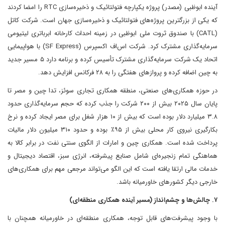
آینده ابوظبی (مصدر) پروژه یکپارچه فتولتائیک و ذخیره‌سازی RTC را امضا کردند
که یکی از بزرگترین پروژه‌های فتولتائیک و ذخیره‌سازی جهان است. شرکت کاتل
(CATL) با صندوق ثروت ملی ابوظبی در زمینه احداث کارخانه ابرباتری لیتیومی
سرمایه‌گذاری مشترک کرد. شرکت اس‌اف اکسپرس (SF Express) با هواپیمایی
اتحاد یک شرکت سرمایه‌گذاری مشترک تأسیس کرده و برنامه دارد ۵ مسیر جدید
به چین اضافه کرده و پروازهای هفتگی را به ۲۸ فرکانس افزایش دهد.
در حوزه همکاری‌های صنعتی، منطقه همکاری تجاری سوئز، تدا چین و مصر تا
پایان سال ۲۰۲۵ بیش از ۲۰۰ شرکت را جذب کرده که حجم سرمایه‌گذاری حدود
۳.۸ میلیارد دلار بوده است که بیش از ۱۰ هزار شغل برای مصر ایجاد کرده و نرخ
بکارگیری نیروی کار محلی بیش از ۹۵٪ بوده و حدود ۳۱۰ میلیون دلار مالیات
پرداخت شده است. همکاری چین و امارات از الگوی سنتی نفت در برابر کالا به
هماهنگی تمام زنجیره‌ای شامل صنایع پیشرفته، انرژی سبز، اقتصاد دیجیتال و
خدمات مالی ارتقا یافته است که این الگو می‌تواند مرجعی مهم برای همکاری‌های
خارجی دیگر کشورهای خاورمیانه باشد.
۷. چالش‌ها و چشم‌انداز (مسیر آینده همکاری منطقه‌ای)
با وجود پیشرفت‌های قابل توجه، همکاری منطقه‌ای در خاورمیانه همچنان با