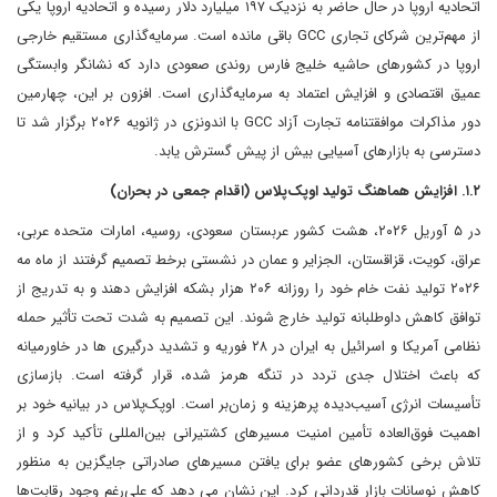
اتحادیه اروپا در حال حاضر به نزدیک ۱۹۷ میلیارد دلار رسیده و اتحادیه اروپا یکی
از مهم‌ترین شرکای تجاری GCC باقی مانده است. سرمایه‌گذاری مستقیم خارجی
اروپا در کشورهای حاشیه خلیج فارس روندی صعودی دارد که نشانگر وابستگی
عمیق اقتصادی و افزایش اعتماد به سرمایه‌گذاری است. افزون بر این، چهارمین
دور مذاکرات موافقتنامه تجارت آزاد GCC با اندونزی در ژانویه ۲۰۲۶ برگزار شد تا
دسترسی به بازارهای آسیایی بیش از پیش گسترش یابد.
۱.۲. افزایش هماهنگ تولید اوپک‌پلاس (اقدام جمعی در بحران)
در ۵ آوریل ۲۰۲۶، هشت کشور عربستان سعودی، روسیه، امارات متحده عربی،
عراق، کویت، قزاقستان، الجزایر و عمان در نشستی برخط تصمیم گرفتند از ماه مه
۲۰۲۶ تولید نفت خام خود را روزانه ۲۰۶ هزار بشکه افزایش دهند و به تدریج از
توافق کاهش داوطلبانه تولید خارج شوند. این تصمیم به شدت تحت تأثیر حمله
نظامی آمریکا و اسرائیل به ایران در ۲۸ فوریه و تشدید درگیری ها در خاورمیانه
که باعث اختلال جدی تردد در تنگه هرمز شده، قرار گرفته است. بازسازی
تأسیسات انرژی آسیب‌دیده پرهزینه و زمان‌بر است. اوپک‌پلاس در بیانیه خود بر
اهمیت فوق‌العاده تأمین امنیت مسیرهای کشتیرانی بین‌المللی تأکید کرد و از
تلاش برخی کشورهای عضو برای یافتن مسیرهای صادراتی جایگزین به منظور
کاهش نوسانات بازار قدردانی کرد. این نشان می دهد که علی‌رغم وجود رقابت‌ها