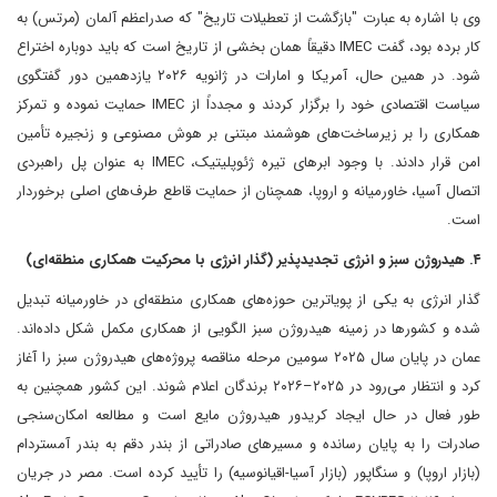
وی با اشاره به عبارت "بازگشت از تعطیلات تاریخ" که صدراعظم آلمان (مرتس) به
کار برده بود، گفت IMEC دقیقاً همان بخشی از تاریخ است که باید دوباره اختراع
شود. در همین حال، آمریکا و امارات در ژانویه ۲۰۲۶ یازدهمین دور گفتگوی
سیاست اقتصادی خود را برگزار کردند و مجدداً از IMEC حمایت نموده و تمرکز
همکاری را بر زیرساخت‌های هوشمند مبتنی بر هوش مصنوعی و زنجیره تأمین
امن قرار دادند. با وجود ابرهای تیره ژئوپلیتیک، IMEC به عنوان پل راهبردی
اتصال آسیا، خاورمیانه و اروپا، همچنان از حمایت قاطع طرف‌های اصلی برخوردار
است.
۴. هیدروژن سبز و انرژی تجدیدپذیر (گذار انرژی با محرکیت همکاری منطقه‌ای)
گذار انرژی به یکی از پویاترین حوزه‌های همکاری منطقه‌ای در خاورمیانه تبدیل
شده و کشورها در زمینه هیدروژن سبز الگویی از همکاری مکمل شکل داده‌اند.
عمان در پایان سال ۲۰۲۵ سومین مرحله مناقصه پروژه‌های هیدروژن سبز را آغاز
کرد و انتظار می‌رود در ۲۰۲۵–۲۰۲۶ برندگان اعلام شوند. این کشور همچنین به
طور فعال در حال ایجاد کریدور هیدروژن مایع است و مطالعه امکان‌سنجی
صادرات را به پایان رسانده و مسیرهای صادراتی از بندر دقم به بندر آمستردام
(بازار اروپا) و سنگاپور (بازار آسیا-اقیانوسیه) را تأیید کرده است. مصر در جریان