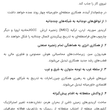
نیروی کار را جذب کند.
در چشم‌انداز آینده، همکاری منطقه‌ای خاورمیانه چهار روند عمده خواهد داشت:
۱. از توافق‌های دوجانبه به شبکه‌های چندجانبه
کریدور سوریه، اردن، ترکیه (IMEC) زنجیره ارزش GCCاتحادیه اروپا و دیگر
چارچوب‌های فرامنطقه‌ای به تدریج پیکربندی اتصال چندلایه را شکل خواهند داد.
۲. از همکاری انرژی به هماهنگی تمام زنجیره صنعتی
هیدروژن سبز، زیرساخت‌های محاسباتی هوش مصنوعی و فناوری مالی به
قطب‌های رشد جدید همکاری تبدیل می‌شوند.
۳. از سلطه غرب به توجه متوازن به شرق و غرب
نیروهای شرقی به رهبری همکاری چین_امارات به تدریج به شرکای مهم گذار
اقتصادی خاورمیانه تبدیل می‌شوند.
۴. از واکنش منفعلانه به اقدام پیش‌گیرانه
ساخت کریدورهای زمینی ناشی از بحران هرمز، نشان‌دهنده تغییر استراتژیک
کشورهای منطقه از اجتناب منفعلانه از ریسک به بازتعریف فعالانه جغرافیای