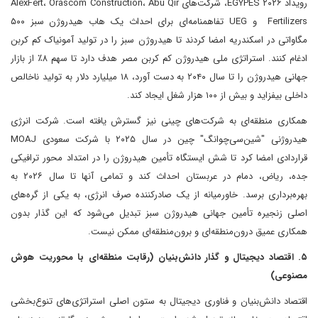
رویداد EGYPES ۲۰۲۶، شرکت‌های AlexFert، Orascom Construction، Abu Qir
Fertilizers و UEG تفاهمنامه‌ای برای احداث یک هاب هیدروژن سبز ۵۰۰
مگاواتی در اسکندریه امضا کردند تا هیدروژن سبز را در تولید آمونیاک کم کربن
ادغام کنند. استراتژی ملی هیدروژن کم کربن مصر هدف دارد تا سهم ۸٪ از بازار
جهانی هیدروژن را تا سال ۲۰۴۰ به دست آورد، ۱۸ میلیارد دلار به تولید ناخالص
داخلی بیفزاید و بیش از ۱۰۰ هزار شغل ایجاد کند.
همکاری منطقه‌ای به شرکت‌های چینی نیز گسترش یافته است. شرکت انرژی
هیدروژنی "شین‌سی‌چوانگ" چین در سال ۲۰۲۵ با شرکت سعودی MOAJ
قراردادی امضا کرد تا شش ایستگاه تأمین هیدروژن را در امتداد محور ترافیکی
جده، ریاض، دمام در عربستان احداث کند و تمامی آنها تا سال ۲۰۲۶ به
بهره‌برداری برسد. خاورمیانه از یک صادرکننده صرف انرژی، به یکی از گره‌های
اصلی زنجیره تأمین جهانی هیدروژن سبز تبدیل می‌شود که این گذار بدون
همکاری عمیق درون‌منطقه‌ای و برون‌منطقه‌ای ممکن نیست.
۵. اقتصاد دیجیتال و گذار دانش‌بنیان (رقابت منطقه‌ای با محوریت هوش
مصنوعی)
اقتصاد دانش‌بنیان و فناوری دیجیتال به ستون اصلی استراتژی‌های تنوع‌بخشی