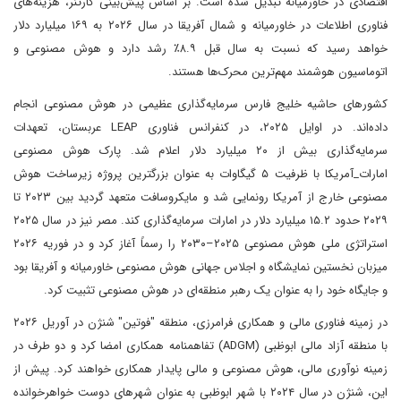
اقتصادی در خاورمیانه تبدیل شده است. بر اساس پیش‌بینی گارتنر، هزینه‌های
فناوری اطلاعات در خاورمیانه و شمال آفریقا در سال ۲۰۲۶ به ۱۶۹ میلیارد دلار
خواهد رسید که نسبت به سال قبل ۸.۹٪ رشد دارد و هوش مصنوعی و
اتوماسیون هوشمند مهم‌ترین محرک‌ها هستند.
کشورهای حاشیه خلیج فارس سرمایه‌گذاری عظیمی در هوش مصنوعی انجام
داده‌اند. در اوایل ۲۰۲۵، در کنفرانس فناوری LEAP عربستان، تعهدات
سرمایه‌گذاری بیش از ۲۰ میلیارد دلار اعلام شد. پارک هوش مصنوعی
امارات_آمریکا با ظرفیت ۵ گیگاوات به عنوان بزرگترین پروژه زیرساخت هوش
مصنوعی خارج از آمریکا رونمایی شد و مایکروسافت متعهد گردید بین ۲۰۲۳ تا
۲۰۲۹ حدود ۱۵.۲ میلیارد دلار در امارات سرمایه‌گذاری کند. مصر نیز در سال ۲۰۲۵
استراتژی ملی هوش مصنوعی ۲۰۲۵–۲۰۳۰ را رسماً آغاز کرد و در فوریه ۲۰۲۶
میزبان نخستین نمایشگاه و اجلاس جهانی هوش مصنوعی خاورمیانه و آفریقا بود
و جایگاه خود را به عنوان یک رهبر منطقه‌ای در هوش مصنوعی تثبیت کرد.
در زمینه فناوری مالی و همکاری فرامرزی، منطقه "فوتین" شنژن در آوریل ۲۰۲۶
با منطقه آزاد مالی ابوظبی (ADGM) تفاهمنامه همکاری امضا کرد و دو طرف در
زمینه نوآوری مالی، هوش مصنوعی و مالی پایدار همکاری خواهند کرد. پیش از
این، شنژن در سال ۲۰۲۴ با شهر ابوظبی به عنوان شهرهای دوست خواهرخوانده