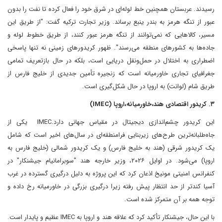
رسیدند. عربستان همچنین خط لوله‌ای در شرق خود را فعال کرده تا نفت را بدون
عبور از تنگه هرمز به بندر ینبع برساند. وزیر تجارت ترکیه گفت: "از طریق این
مسیر، کالاهایی که نمی‌توانند از تنگه هرمز عبور کنند، از طریق خطوط لوله و
جاده‌ها به کشورهای منطقه می‌رسند". ظهور کریدورهای زمینی نه تنها پاسخی
اضطراری به اختلال در حمل‌ونقل دریایی است، بلکه در حال بازتعریف تمامی
جغرافیای تجاری خاورمیانه است که زنجیره تأمین جدیدی از خلیج فارس از
طریق شام (لوانت) به اروپا در حال شکل‌گیری است.
۳. کریدور اقتصادی هند،خاورمیانه،اروپا (IMEC)
این کریدور چشم‌اندازی دیجیتال در مقیاس جهانی دارد.IMEC یکی از
جاه‌طلبانه‌ترین طرح‌های زیربنایی فرامنطقه‌ای در سال‌های اخیر است که شامل
یک کریدور شرقی (هند به خلیج فارس) و یک کریدور شمالی (خلیج فارس به
اروپا) می‌شود. در اوایل ۲۰۲۶، وزیر خارجه هند "سوبرامانیام جیشنکار" در
کنفرانس امنیتی مونیخ اذعان کرد که این پروژه به دلیل درگیری گسترده در غرب
آسیا کندتر از حد انتظار پیش رفته زیرا درگیری بزرگی در خاورمیانه رخ داده و
توجه همه بر آن متمرکز شده است.
با این حال، جیشنکار تأکید کرد که علاقه هند و اروپا به IMEC عظیم و پایدار است.