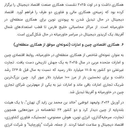
همکاری داشت و در اوت ۲۰۲۵ نشست همکاری صنعت اقتصاد دیجیتال را برگزار
کرده بود که زمینه‌ی همکاری مالی و فناوری دو طرف را فراهم آورد. اقتصاد
دیجیتال در حال تبدیل شدن به پیوندی نوین برای همکاری منطقه‌ای در
خاورمیانه است. از مراکز محاسباتی خلیج فارس تا قطب استعدادهای شمال
آفریقا، یک کریدور دیجیتال در سراسر خاورمیانه در حال شکل‌گیری است.
۶. همکاری اقتصادی چین و امارات (نمونه‌ای موفق از همکاری منطقه‌ای)
به عنوان نمونه‌ای شاخص از همکاری منطقه‌ای در خاورمیانه، روابط اقتصادی چین
و امارات متحده عربی در سال ۲۰۲۵ به یک جهش تاریخی دست یافت. تجارت
غیرنفتی دو کشور به ۱۱۱.۵ میلیارد دلار رسید که نسبت به سال قبل ۲۴.۵٪ رشد
داشت و برای نخستین بار از مرز ۱۰۰ میلیارد دلار عبور کرد. چین بزرگ‌ترین
شریک تجاری امارات باقی ماند و امارات نیز به یکی از مهم‌ترین شرکای تجاری
چین در خاورمیانه و آفریقا تبدیل شد.
در آوریل ۲۰۲۶، ولیعهد ابوظبی "خالد بن محمد بن زاید آل نهیان"، با یک هیئت
بلندپایه از چین دیدار کرد و دو کشور ۲۴ تفاهمنامه در حوزه‌هایی همچون
تجارت، سرمایه‌گذاری، انرژی نوین، هوش مصنوعی، لجستیک، فناوری کشاورزی،
اقتصاد دیجیتال و سلامت امضا کردند. از جمله، شرکت "پاورچاینا" و شرکت انرژی