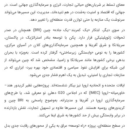
معنای تسلط بر شریان‌های حیاتی تجارت، انرژی و سرمایه‌گذاری جهانی است. در
جهانی که اقتصاد و امنیت به‌شدت در هم تنیده‌اند، مدیریت این مسیرها می‌تواند
سرنوشت یک منازعه یا حتی توازن قدرت منطقه‌ای را تغییر دهد.
در سوی دیگر، ابتکار «یک کمربند–یک جاده» چین (BRI) همچنان در صدر
تحولات ژئوپلیتیکی قرار دارد. پکن با توسعه بنادر استراتژیک در پاکستان،
سریلانکا و شرق آفریقا و همچنین سرمایه‌گذاری‌های کلان در آسیای مرکزی،
کشورها را به نوعی «وابستگی زیرساختی» گرفتار کرده است. به‌ویژه با بحران
بدهی برخی کشورها مانند سریلانکا و زامبیا، مشخص شد که چین می‌تواند از
این شبکه برای افزایش نفوذ سیاسی و اقتصادی خود بهره ببرد؛ ابزاری که در
منازعات تجاری یا امنیتی، تبدیل به یک اهرم فشار جدی می‌شود.
ایالات متحده و اتحادیه اروپا نیز بیکار ننشسته‌اند. پروژه‌هایی نظیر کریدور هند–
خاورمیانه–اروپا (IMEC) که در اجلاس G20 دهلی نو معرفی شد، یا طرح‌های
سرمایه‌گذاری اروپا در آفریقا و مدیترانه، به‌وضوح پاسخی به BRI چین و
کریدورهای روسیه هستند. این مسیرها علاوه بر تسهیل تجارت، نقش بازدارنده
در برابر وابستگی بیش از حد کشورها به شرق ایفا می‌کنند.
در سطح منطقه‌ای، پروژه «راه توسعه» عراق به یکی از محورهای رقابت جدی بدل