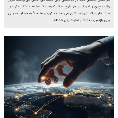
رقابت چین و آمریکا بر سر طرح «یک کمربند یک جاده» و ابتکار «کریدور
هند–خاورمیانه–اروپا»، نشان می‌دهد که کریدورها عملاً به میدان جدیدی
برای بازتعریف قدرت و امنیت بدل شده‌اند.