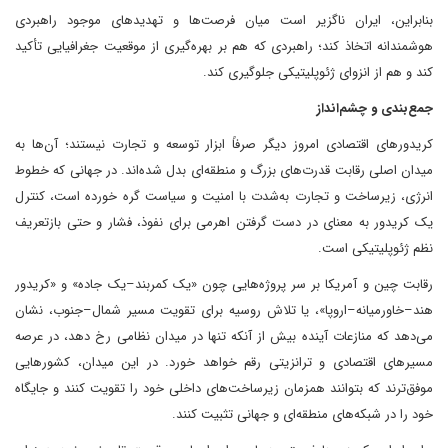
بنابراین، ایران ناگزیر است میان فرصت‌ها و تهدیدهای موجود راهبردی
هوشمندانه اتخاذ کند؛ راهبردی که هم بر بهره‌گیری از موقعیت جغرافیایی تأکید
کند و هم از انزوای ژئوپلیتیکی جلوگیری کند.
جمع‌بندی و چشم‌انداز
کریدورهای اقتصادی امروز دیگر صرفاً ابزار توسعه و تجارت نیستند؛ آن‌ها به
میدان اصلی رقابت قدرت‌های بزرگ و منطقه‌ای بدل شده‌اند. در جهانی که خطوط
انرژی، زیرساخت و تجارت به‌شدت با امنیت و سیاست گره خورده است، کنترل
یک کریدور به معنای در دست گرفتن اهرمی برای نفوذ، فشار و حتی بازتعریف
نظم ژئوپلیتیکی است.
رقابت چین و آمریکا بر سر پروژه‌هایی چون «یک کمربند–یک جاده» و «کریدور
هند–خاورمیانه–اروپا»، یا تلاش روسیه برای تقویت مسیر شمال–جنوب، نشان
می‌دهد که منازعات آینده بیش از آنکه تنها در میدان نظامی رخ دهد، در عرصه
مسیرهای اقتصادی و ترانزیتی رقم خواهد خورد. در این میدان، کشورهایی
موفق‌ترند که بتوانند همزمان زیرساخت‌های داخلی خود را تقویت کنند و جایگاه
خود را در شبکه‌های منطقه‌ای و جهانی تثبیت کنند.