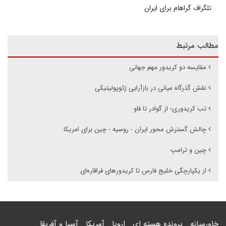
تلگراف گراهام برای ایران
مطالب مرتبط
مقایسه دو کریدور مهم جهانی
نقش گذرگاه میانی در بازآرایی ژئوپولیتیکی
تب کریدوری؛ از گوادر تا فاو
چالش گسترش محور ایران - روسیه - چین برای امریکا
چین و ترامپ
از یکپارچگی خلیج فارس تا کریدورهای فراقاره‌ای
خاورمیانه
پرونده هسته ای
اروپا
آمریکا
آسیا و آفریقا