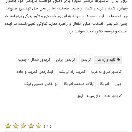
برای ایران، کریدورها فرصتی دوباره برای احیای موقعیت تاریخی خود به‌عنوان
چهارراه شرق و غرب و شمال و جنوب هستند؛ اما در عین حال تهدیدی جدی‌اند،
چرا که حذف از این مسیرها می‌تواند به انزوای اقتصادی و ژئوپلیتیکی بینجامد. در
چنین شرایطی، انتخاب میان انفعال و راهبرد فعال، تفاوتی تعیین‌کننده در آینده
امنیت و توسعه کشور ایجاد خواهد کرد.
کلید واژه ها:
کریدور
کریدور ایران
کریدور شمال - جنوب
کریدور شرق به غرب
کمربند راه ابریشم
ابتکارعمل کمربند و جاده
چین
امریکا
ایالات متحده امریکا
ابوالفضل حسینی نیک
کریدور هند - خاورمیانه - اروپا
( ۶ )