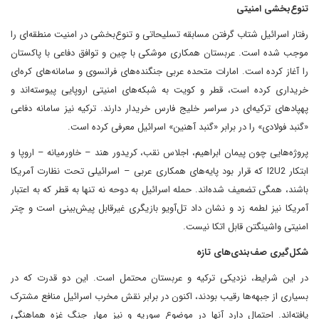
تنوع‌بخشی امنیتی
رفتار اسرائیل شتاب گرفتن مسابقه تسلیحاتی و تنوع‌بخشی در امنیت منطقه‌ای را
موجب شده است. عربستان همکاری موشکی با چین و توافق دفاعی با پاکستان
را آغاز کرده است. امارات متحده عربی جنگنده‌های فرانسوی و سامانه‌های کره‌ای
خریداری کرده است، قطر و کویت به شبکه‌های امنیتی اروپایی پیوسته‌اند و
پهپادهای ترکیه‌ای در سراسر خلیج فارس خریدار دارند. ترکیه نیز سامانه دفاعی
«گنبد فولادی» را در برابر «گنبد آهنین» اسرائیل معرفی کرده است.
پروژه‌هایی چون پیمان ابراهیم، اجلاس نقب، کریدور هند – خاورمیانه – اروپا و
ابتکار I2U2 که قرار بود پایه‌های همکاری عربی – اسرائیلی تحت نظارت آمریکا
باشند، همگی تضعیف شده‌اند. حمله اسرائیل به دوحه نه تنها به قطر که به اعتبار
آمریکا نیز لطمه زد و نشان داد تل‌آویو بازیگری غیرقابل پیش‌بینی است و چتر
امنیتی واشینگتن قابل اتکا نیست.
شکل‌گیری صف‌بندی‌های تازه
در این شرایط، نزدیکی ترکیه و عربستان محتمل است. این دو قدرت که در
بسیاری از جبهه‌ها رقیب بودند، اکنون در برابر نقش مخرب اسرائیل منافع مشترک
یافته‌اند. احتمال دارد آنها در موضوع سوریه و نیز مهار جنگ غزه هماهنگی