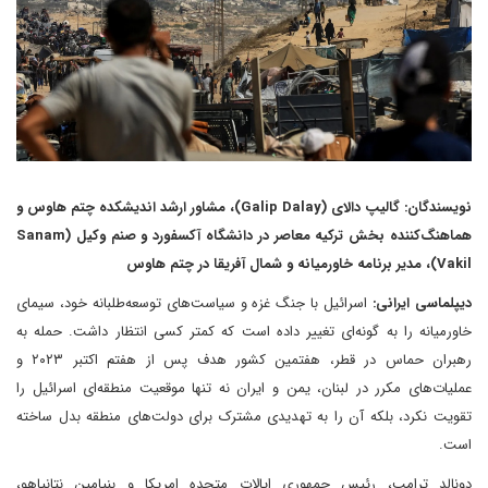
نویسندگان: گالیپ دالای (Galip Dalay)، مشاور ارشد اندیشکده چتم هاوس و
هماهنگ‌کننده بخش ترکیه معاصر در دانشگاه آکسفورد و صنم وکیل (Sanam
Vakil)، مدیر برنامه خاورمیانه و شمال آفریقا در چتم هاوس
دیپلماسی ایرانی:
اسرائیل با جنگ غزه و سیاست‌های توسعه‌طلبانه خود، سیمای
خاورمیانه را به گونه‌ای تغییر داده است که کمتر کسی انتظار داشت. حمله به
رهبران حماس در قطر، هفتمین کشور هدف پس از هفتم اکتبر ۲۰۲۳ و
عملیات‌های مکرر در لبنان، یمن و ایران نه تنها موقعیت منطقه‌ای اسرائیل را
تقویت نکرد، بلکه آن را به تهدیدی مشترک برای دولت‌های منطقه بدل ساخته
است.
دونالد ترامپ، رئیس جمهوری ایالات متحده امریکا و بنیامین نتانیاهو،