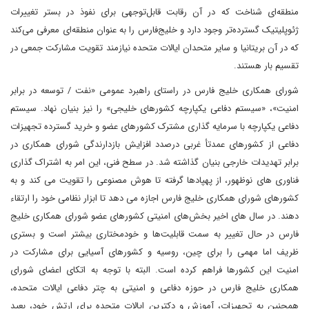
منطقه‌ای شناخت که در آن رقابت قابل‌توجهی برای نفوذ در بستر تغییرات
ژئوپلیتیک گسترده‌تر وجود دارد و خلیج‌فارس را به ‌عنوان منطقه‌ای معرفی می‌کند
که در آن بریتانیا و سایر متحدان ایالات متحده نیازمند تقویت مشارکت جمعی در
تقسیم بار هستند.
شورای همکاری خلیج فارس در راستای راهبرد عمومی «نفت / توسعه در برابر
امنیت»، «سیستم دفاعی یکپارچه کشورهای خلیجی» را نیز بنیان نهاد. سیستم
دفاعی یکپارچه با سرمایه گذاری مشترک کشورهای عضو و خرید گسترده تجهیزات
دفاعی از کشورهای عمدتأ غربی درصدد افزایش بازدارندگی شورای همکاری در
برابر تهدیدات خارجی بنیان گذاشته شد. در سطح فنی، این امر به اشتراک گذاری
فناوری های نوظهور، از پهپادها گرفته تا هوش مصنوعی را تقویت می کند و به
کشورهای شورای همکاری خلیج فارس اجازه می دهد تا ابزار نظامی خود را ارتقاء
دهند. در سال های اخیر بخش‌های امنیتی کشورهای عضو شورای همکاری خلیج
فارس در حال تغییر به سمت قابلیت‌ها و خودمختاری بیشتر است و بستری
ظریف اما مهمی را برای چین، روسیه و کشورهای آسیایی برای مشارکت در
امنیت این کشورها فراهم کرده است. البته با توجه به اتکای اعضای شورای
همکاری خلیج فارس در حوزه دفاعی و امنیتی به چتر دفاعی ایالات متحده،
همچنین به تجهیزات، آموزش و دکترین ایالات متحده برای ارتش خود، بعید