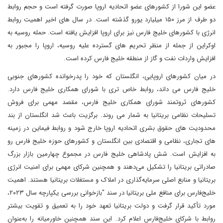
عضو این شورا از کشورهای عضو اتحادیه اروپا صورت گرفته است و حجم روابط
دو طرف از مرز ۱۵۰ میلیارد یورو گذشته است. در سال های اخیر اهمیت روابط
انرژی با کشورهای خلیج فارس نیز برای اروپا افزایش یافته است. حمله روسیه به
اوکراین از جمله از منظر تحریم های گسترده علیه روسیه، اروپا را مجبور به
افزایش واردات نفت و گاز از منطقه خلیج فارس کرده است.
در میان کشورهای اروپایی، انگلستان که خود را پدرخوانده کشورهای جنوبی
خلیج فارس می داند، روابط خاص تری با شورای همکاری خلیج فارس دارد.
کشورهای ثروتمند شورای همکاری خلیج فارس، مقصد مهمی برای فروش
تسلیحات نظامی بریتانیا به شمار می روند. برگزیت باعث شد انگلستان از بند
محدودیت های حقوق بشری اتحادیه اروپا خارج شود و روابط فیماین در زمینه
های تجاری، نظامی و اقتصادی بین انگلستان و کشورهای حوزه خلیج فارس رو
به افزایش است. شش پادشاهی خلیج فارس در مجموع چهارمین بازار بزرگ
صادراتی بریتانیا را تشکیل می‌دهند و همچنین شرکای مهمی برای امنیت انرژی
بریتانیا و منابع اصلی سرمایه‌گذاری در املاک و مستغلات بریتانیا هستند. اهمیت
خلیج‌فارس برای منافع ملی بریتانیا در سند "بازخوانی بررسی یکپارچه سال ۲۰۲۳،
مورد تأکید قرار گرفت و دولت بریتانیا تعهد خود را به تعمیق و تقویت بیشتر
روابط با شرکای خلیج‌فارس اعلام کرد. این سند همچنین خاورمیانه را به‌عنوان