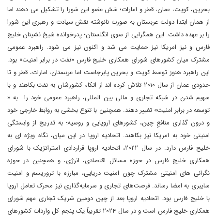
بحرین، کویت، عمان، قطر و امارات؛ شش عضو این شورا را تشکیل می دهند اما
از همان ابتدا دولت عربستان به صورت نانوشته نقش سیادت و رهبری این شورا
را بر عهده داشت. این همگرایی از سوی انگلستان؛ پدرخوانده شیخ نشینان خلیج
فارس و نیز امریکا نیز حمایت می شد و اکنون نیز می شود. راهبرد عمومی
مشترک میان کشورهای شورای همکاری خلیج فارس «نفت در برابر امنیت» بود.
این راهبرد هنوز توسط کویت و بحرین پابرجاست اما عربستان، امارات، قطر و تا
حدودی عمان از سال ۲۰۱۰ تلاش کرده اند از اتکاء کشورشان به نفت بکاهند و با
سهیم شدن در شبکه تجاری و مالی بین المللی، راهبرد عمومی خود را به «
توسعه در برابر امنیت» تغییر دهند. همچنین با تنوع بخشی به روابط خارجی خود
و درون گذاری منافعِ چین، کشورهای اروپایی و روسیه؛ به تدریج از وابستگی
امنیتی خود به امریکا نیز بکاهند. اتحادیه اروپا در این میان، نگاه ویژه ای به
خلیج فارس دارد. در سال ۲۰۲۲، اتحادیه اروپا قراردادی استراتژیک با شورای
همکاری خلیج فارس در حوزه مسائل اقتصادی، انرژی، و همچنین در حوزه
نگرانی های امنیتی مشترک چون امنیت دریایی، مبارزه با تروریسم و امنیت
سایبری به امضا رساند. فرصت‌های تجاری و سرمایه‌گذاری نیز محرک تعامل اروپا
با خلیج فارس بود. اتحادیه اروپا بعد از چین دومین شریک تجاری مهم شورای
همکاری خلیج فارس است و در سال ۲۰۲۴ تقریباً یک پنجم کل واردات کشورهای