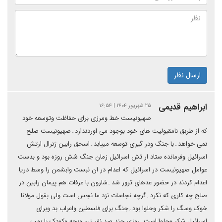
ارسال نظر
ابراهیم قدیمی
۲۵ شهریور ۱۴۰۴ | ۱۶:۵۴
صهیونیست خط ومرزی برای حفاظت وتوسعه خود
که از طربق نامقبولیت های خود بوجود می اوردندارد۔صهیونیست صلح
نمی خواهد۔با جنگ ودر گیری توسعه مییابد۔اسحق رابین ژنرال ارتش
اسرائیل وفرمانده ستاد ار تش اسرائیل زمان جنگ شش روزه بود و بدست
عوامل صهیونیست در اسرائیل که اعدام در ان نبست وابشمن را وسط دریا
اعدام کردند در حضور عدهای ترور شد۔شارون با عرفات هم پیمان رابین در
صلح چه کاری که نکرد۔گرچه نجاسات نزد ما نجس است ولی بقول مولانا
خوک وسگ را شکر وحلوا بود۔جنگ برای فلسطین واعراب بد وبرای
اسرائیل شکر وحلوا است۔روزی چند صد نفر زن وبچه وکودک با بمب