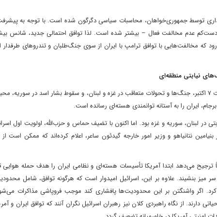
گذاری توسط جمهوری‌خواهان، محاسبات سیاسی دگرگون شده است. با توجه به پیشرفت 
 دست‌کم عدم مخالفت فعال – بیشتر شده است. لذا توافق احتمالی جدید، شانس بیش
دارد. با این حال، انتظار می‌رود که مخالفت‌هایی با توافق ترامپ با ایران از سوی جنگ‌طلبان و تندروهای طرفدا
چشم‌انداز ژئوپلیتیک از سال ۲۰۱۵ تاکنون دگرگون شده است. حملات ۷ اکتبر، جنگ‌ها و تحولات متعاقب در غزه و لبنان، و سقوط بشار اسد در س
برجام، ایران را به آستانه توانمندی هسته‌ای رسانده است.
تی در لبنان، سوریه و غزه بود. اما اکنون با تضیف حماس و حزب‌الله، اولویت اول اسرا
نیامین نتانیاهو و وزیر امور خارجه گیدئون ساعر، اعلام کرده‌اند که ممکن است از 
ترجیح می‌دهد ابتدا آمریکا تأسیسات هسته‌ای و نظامی ایران را هدف حمله هوایی قر
ر میز بنشیند. علاوه بر این، اسرائیل امیدوار است که هرگونه توافق، شامل محدودی
د کرد. اگر واشنگتن بر این محدودیت‌ها پافشاری کند موجب فروپاشی مذاکرات می‌شود
تی دارند. از نگاه راهبردی کلان نیز رهبران اسرائیل نگران آنند که توافق ایران و آم
ات امنیتی آمریکا در خاورمیانه تضعیف گردد.