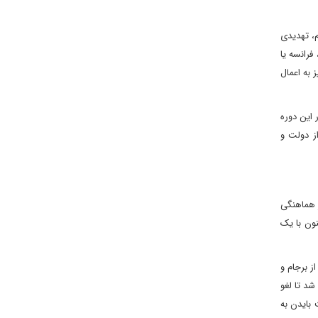
ت خودکار تحریم‌های برجام، تهدیدی
 در اکتبر ۲۰۲۵ با درخواست بریتانیا، فرانسه یا
 به اعمال
 این دوره
ب از دولت و
ر هماهنگی
نون با یک
ز برجام و
آنها نیک می‌دانتد که قانون بازبینی تحریم‌های ایران که در سال ۲۰۲۳ تصویب شد تا لغو
 بایدن به