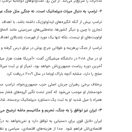
مذاکرات را سریع‌تر می‌کند. از این رو، گفت‌وگوهای دوجانبه ترامپ
۲- ترامپ به دنبال میراث دیپلماتیک است، نه جنگی مثل جنگ عراق
ترامپ بیش از آنکه انگیزه‌های ایدئولوژیک داشته باشد، با اهداف
تجاری با چین و دیگر کشورها، جاه‌طلبی‌های سرزمینی مانند الحاق 
اولویت‌های او نیست، بلکه تنها یک مورد از فهرست بلندبالای اهدا
ترامپ از جنگ پرهزینه و طولانی جرج بوش در عراق درس گرفته و بعی
او در سال ۲۰۱۸ در دانشگاه میشیگان گفت: «آمریکا هفت هز
آخرین دوره ریاست جمهوری‌اش خواهد بود، تمرکز او بر ثبت میراثی 
صلح را دارد، مشابه آنچه باراک اوباما در سال ۲۰۰۹ دریافت کرد.
برخلاف برخی رهبران جریان اصلی حزب جمهوری‌خواه، ترامپ مست
خودمختار او موجب می‌شود که کمتر تحت تأثیر گروه‌های فشار سنتی 
همراه با میل شدید او به ثبت یک دستاورد دیپلماتیک برجسته، شانس
۳- ایران نیز توافق را به جنگ، تحریم و مکانیسم ماشه ترجیح می‌دهد
ایران دلایل قوی برای دستیابی به توافق دارد و نمی‌خواهد به د
اقتصادی‌اش فراهم شود. جدا از هزینه‌های اقتصادی، سیاسی و نظ