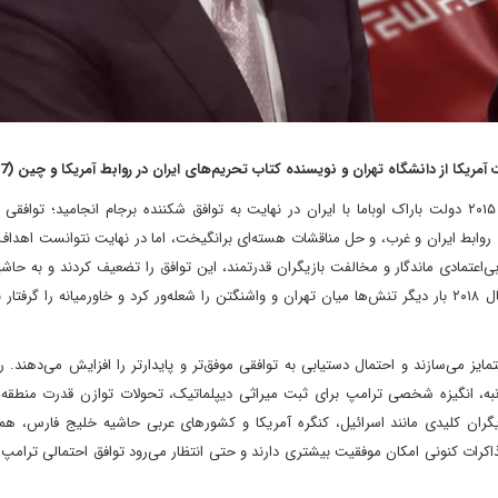
ریکا از دانشگاه تهران و نویسنده کتاب تحریم‌های ایران در روابط آمریکا و چین (2017)
مذاکرات هسته‌ای سال ۲۰۱۵ دولت باراک اوباما با ایران در نهایت به توافق شکننده برجام انجامید؛ توافق
ی روابط ایران و غرب، و حل مناقشات هسته‌ای برانگیخت، اما در نهایت نتوانست اهداف
اعتمادی ماندگار و مخالفت بازیگران قدرتمند، این توافق را تضعیف کردند و به حاشیه
نهایت، خروج دونالد ترامپ از برجام در سال ۲۰۱۸ بار دیگر تنش‌ها میان تهران و واشنگتن را شعله‌ور کرد و خاورمیانه را گر
امروز شش عامل کلیدی، مذاکرات ۲۰۲۵ را از مذاکرات ۲۰۱۵ متمایز می‌سازند و احتمال دستیابی به توافقی موفق‌تر و پایدارتر را افزایش می
انبه، انگیزه شخصی ترامپ برای ثبت میراثی دیپلماتیک، تحولات توازن قدرت منطقه‌
ع بازیگران کلیدی مانند اسرائیل، کنگره آمریکا و کشورهای عربی حاشیه خلیج فارس، 
اکرات کنونی امکان موفقیت بیشتری دارند و حتی انتظار می‌رود توافق احتمالی ترامپ پا