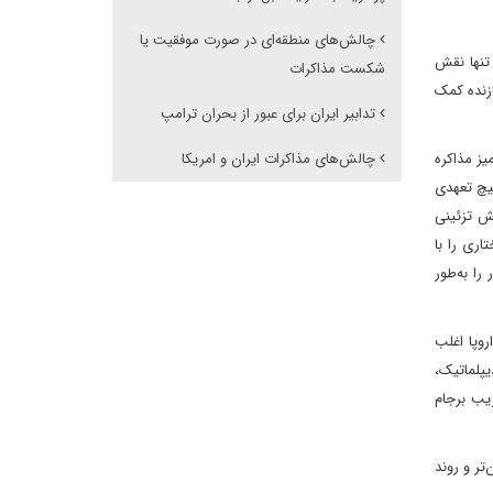
چالش‌های منطقه‌ای در صورت موفقیت یا
به است و عمان تنها نقش
شکست مذاکرات
ازنده کمک
تدابیر ایران برای عبور از بحران ترامپ
میز مذاکره
چالش‌های مذاکرات ایران و امریکا
هیچ تعهدی
افق دوجانبه میان ایران و آمریکا بود که دیگر اعضای ۱+۵ بیشتر نقش تزئینی
ری را با
را به‌طور
روپا اغلب
یپلماتیک،
ریب برجام
تر و روند