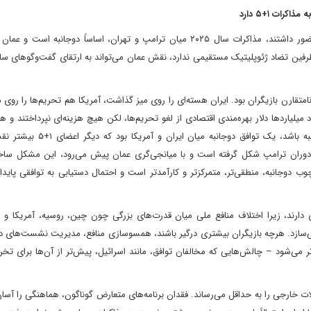
برخلاف برجام ۲۰۱۵ که در آن شش قدرت جهانی در کنار ایران حضور داشتند، مذاکرات سال ۲۰۲۵ میان ترامپ و تهران، اساساً دوجان
 طرفین تضاد ژئوپلیتیک مستقیمی ندارد، نقش عمان می‌تواند به ارتقای گفت‌وگوهای س
ی نامتقارن بازیگران بود. ایران هسته‌ای را روی میز گذاشت، آمریکا هم تحریم‌ها را روی 
 میلیاردها دلار بهره‌مندی اقتصادی از لغو تحریم‌ها، لکن هیچ هزینه‌ای نپرداختند و 
هم بر عهده نگرفتند. در واقع، برجام بیش از آنکه توافقی چندجانبه باشد، یک تو
ر دوران ترامپ شکل گرفته است و با میانجی‌گری عمان پیش می‌رود، این مشکل ساختا
 دوجانبه، منطقی‌تر، متمرکزتر و کارآمدتر است و احتمال دستیابی به توافقی پایدار 
ی دارند، زیرا اختلاف منافع ملی میان قدرت‌های بزرگی چون چین، روسیه، آمریکا و ا
می‌سازد. هرچه بازیگران بیشتری درگیر باشند، همسوسازی منافع، مدیریت نشست‌های د
ر می‌شود – چالش‌هایی که مخالفان توافق، مانند اسرائیل، پیش‌تر از آن‌ها برای تخ
ت خارجی را به حداقل می‌رساند. فقدان برنامه‌های متعارض گوناگون، هماهنگی را آسان‌