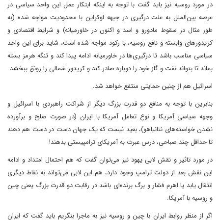
در مورد روسیه نیز باید گفت با توجه به اینکه ابتکار عمل این واحد سیاسی در
عرصه بین‌الملل به علت درگیری در جبهه اوکراین با محدودیت مواجه شده (به
طور مثال در سقوط مادورو و اسد و اکنون در خاورمیانه) و شرایط اقتصادی و
کریدورهای وابسته و نافع روسیه، با رکود مواجه شده است، شاید برای این واحد
سیاسی مناسب باشد تا درگیری‌ها در خاورمیانه ادامه پیدا کند و تنگه هرمز بسته
بماند تا بتواند نفت و گاز خود را دوباره صادر کند و کریدور شمالی را رونق ببخشد.
اسرائیل هم از چنین حمایتی منتفع خواهد شد.
بنابرین با توجه به منافع دو قدرت بزرگ دیگر از شراکت راهبردی با اسرائیل و
وجهه سیاسی آمریکا و نوع تعامل آمریکا با ایران (در صورت صلح و برآورده
نشدن خواسته‌های نتانیاهو)، بعید نیست که یک جهان دست در دست هم دهند
تا حداقل چند صباحی، درس عبرت به آمریکای ترامپیستی بدهند!
در مورد تاثیر و نقش لابی یهود نیز می‌توان گفت که هم احتمال امتداد و ادامه
این نقش بعد از دولت ترامپ وجود دارد، هم این لابی می‌تواند به نقاط دیگری
انتقال یابد یا اهرم فشار و برگ برنده‌ای باشد در رقابت دو قدرت بزرگ یعنی چین
و روسیه با آمریکا.
اگر از منظر روابط ایران با چین و روسیه نیز به ماجرا بنگریم باید گفت که ایران