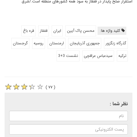
استقرار صلح پایدار در قفقاز به سود همه کشورهای منطقه است./شرق
کلید واژه ها:
محسن پاک آیین
ایران
قفقاز
قره باغ
گذرگاه زنگزور
جمهوری آذربایجان
ارمنستان
روسیه
گرجستان
ترکیه
سیدعباس عراقچی
نشست 3+3
( ۷۷ )
نظر شما :