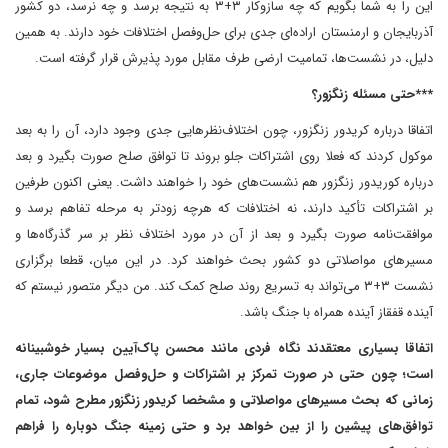
این را به شما بگویم که چه سازوکار ۳+۳ به نتیجه برسد و چه نرسد، دو کشور
آذربایجان و ارمنستان اراده‌ای جدی برای حل‌وفصل اختلافات خود دارند. به همین
دلیل، در نشست‌ها، تمامیت ارضی طرف مقابل مورد پذیرش قرار گرفته است.
***حتی مسئله زنگزور؟
اتفاقا درباره کریدور زنگزور، چون اختلاف‌نظرهایی جدی وجود دارد، آن را به بعد
موکول کردند که فعلا روی اشتراکات جلو بروند تا توافق صلح صورت بگیرد و بعد
درباره کوریدور زنگزور هم نشست‌های خود را خواهند داشت. یعنی اکنون طرفین
بر اشتراکات تأکید دارند، نه اختلافات که هرچه زودتر به مرحله تفاهم برسد و
موافقت‌نامه صورت بگیرد و بعد از آن در مورد اختلاف نظر بر سر گذرگاه‌ها و
مسیرهای مواصلاتی دو کشور بحث خواهند کرد. در این میان، قطعا برگزاری
نشست ۳+۳ می‌تواند به تسریع روند صلح کمک کند. من دیگر متصور نیستم که
آینده قفقاز آینده همراه با جنگ باشد.
اتفاقا بسیاری معتقدند‌ نگاه فردی مانند محسن پاک‌آیین بسیار خوشبینانه
است؛ چون حتی در صورت تمرکز بر اشتراکات و حل‌وفصل موضوعات جاری،
زمانی که بحث مسیرهای مواصلاتی و مشخصا کریدور زنگزور مطرح شود، تمام
توافق‌های پیشین را از بین خواهد برد و حتی زمینه جنگ دوباره را فراهم