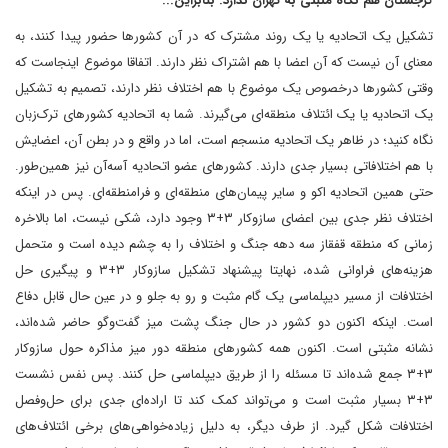
گرجستان هم نگاه مثبتی به تهران ندارد. بنابراین...‌‌
‌تشکیل یک اتحادیه یا یک روند مشترک‌ که در آن کشورها حضور پیدا کنند، به
معنای آن نیست که آن اعضا با هم اشتراک نظر دارند. اتفاقا موضوع اینجاست که
وقتی کشورها در‌خصوص یک موضوع با هم اختلاف نظر دارند، تصمیم به تشکیل
یک اتحادیه یا یک ائتلاف منطقه‌ای می‌گیرند. شما به اتحادیه کشورهای ترک‌زبان
نگاه کنید؛ در ظاهر یک اتحادیه منسجم است، اما در واقع و در بطن آن، اعضایش
با هم اختلافاتی بسیار جدی دارند. کشورهای عضو اتحادیه آسه‌‌آن نیز همین‌طور.
حتی همین اتحادیه اکو و سایر پیمان‌های منطقه‌ای و فرامنطقه‌ای. پس در اینکه
اختلاف نظر جدی بین اعضای سازوکار ۳+۳ وجود دارد، شکی نیست، اما بالاخره
زمانی که منطقه قفقاز سه دهه جنگ و اختلاف را به چشم دیده است و متحمل
هزینه‌های فراوانی شده، نهایتا پیشنهاد تشکیل سازوکار ۳+۳ و پیگیری حل
اختلافات از مسیر دیپلماسی یک گام مثبت و رو به جلو و در عین حال قابل دفاع
است. اینکه اکنون دو کشور در حال جنگ پشت میز گفت‌وگو حاضر شده‌اند،
نشانه مثبتی است. اکنون همه کشورهای منطقه دور میز مذاکره حول سازوکار
۳+۳ جمع شده‌اند تا مسئله را از طریق دیپلماسی حل کنند. پس نفس نشست
۳+۳ بسیار مثبت است و می‌تواند کمک کند تا اراده‌ای جدی برای حل‌وفصل
اختلافات شکل گیرد. از طرف دیگر، به دلیل زیاده‌خواهی‌های برخی ائتلاف‌های