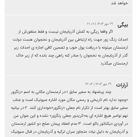
خواهد شد
بیگی
۲۹ مهر ۱۴۰۳ | ۲۱:۰۷
اگر واقعا ریگی به کفش آذربایجان نیست و فقط منظورش از
احداث زنگ زور جهت راه ارتباطی بین آذربایجان و نخجوان هست دولت
ارمنستان میتونه با دریافت پول خوب و تضمین کافی اجازه ی احداث زیر
گذر از آذربایجان به نخجوان را صادر کنه راهی چند بانده که از زیر خاک
ارمنستان میگذرد
آرارات
۲۹ مهر ۱۴۰۳ | ۲۲:۰۴
چند پیشنهاد به سفیر سابق ۱-در ارمنستان مکانی به اسم «زنگزور
»وجود ندارد نام تاریخی و رسمی مکان مورد اشاره سیونیک است و جناب
سفیر سابق بهتر است از تکرار نام جعلی «زنگزور»خودداری کنند. ۲-در بیانیه
نهم نوامبر هیچ اشاره ای به«کریدور جعلی زنگزور» نشده و این عنوان من
در آوردی دیکتاتور باکو است. ۳-عدم انعقاد پیمان صلح دو کشور ارمنستان
و آذربایجان به دلیل نیات متجاوز سران ترکیه و آذربایجان در قبال سیونیک