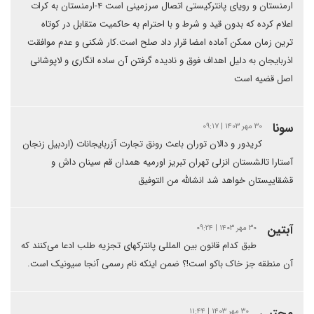
ارمنستان و رویای پانترکیستی اتصال سرزمینی است ۴-ارمنستان به کرات
اعلام کرده که بدون قید و شرط و با احترام به حاکمیت متقابل در کوتاه
ترین زمان ممکن آماده امضا قرار داد صلح است.کار شکنی و عدم موافقت
اذربایجان به دلیل اهداف فوق و نادیده گرفتن آن ساده انگاری و لاپوشانی
اصل قضیه است
سونا
۳۰ مهر ۱۴۰۳ | ۰۹:۱۷
کریدور و دالان توران باعث رونق تجارت آزربایجانات (اردبیل زنجان
آستارا تالشستان انزلی تهران تبریز اورمیه همدان قم سینان داش و
قشقاییستان خواهد شد انشالله من التوفیق
آبتین
۳۰ مهر ۱۴۰۳ | ۰۹:۲۴
طبق کدام قانون بین المللی پانترکهای تجزیه طلب ادعا می‌کنند که
آن منطقه جز خاک باکو است!؟ ضمن اینکه نام رسمی آنجا سیونیک است.
مجتبی
۳۰ مهر ۱۴۰۳ | ۱۱:۴۴