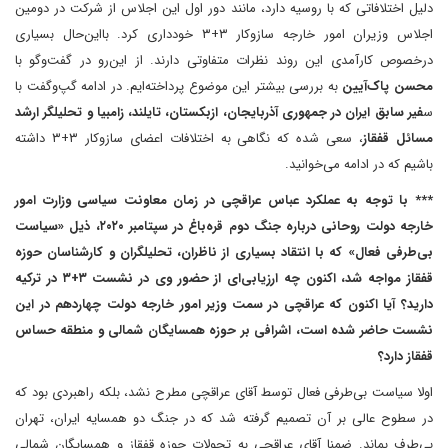
دلیل اختلافاتی که با روسیه دارد، ‌مانند دور اول این اجلاس از شرکت در دومین
اجلاس وزیران امور خارجه ساز‌و‌کار ۳+۳ خودداری کرد. با‌این‌حال بسیاری
در‌خصوص کارآمدی این روند نظرات متفاوتی دارند. از این‌رو در گفت‌وگو با
محسن پاک‌آیین
به بررسی بیشتر این موضوع پرداخته‌ایم. در ادامه گپ‌و‌گفت با
س
فیر سابق ایران در جمهوری آذربایجان، ازبکستان، تایلند، زامبیا و تحلیلگر ارشد
مسائل قفقاز
، سعی شده که نگاهی به اختلافات اعضای ساز‌و‌کار ۳+۳ داشته
باشیم که در ادامه می‌خوانید.
*** با توجه به عملکرد عباس عراقچی در زمان معاونت سیاسی وزارت امور
خارجه دولت روحانی درباره جنگ دوم قره‌باغ در سپتامبر ۲۰۲۰، ذیل «سیاست
بی‌طرفی فعال» که با انتقاد بسیاری از ناظران، تحلیلگران و کارشناسان حوزه
قفقاز مواجه شد، اکنون چه ارزیابی‌ای از حضور وی در نشست ۳+۳ در ترکیه
دارید؟ آیا اکنون که عراقچی در سمت وزیر امور خارجه دولت چهاردهم در این
نشست حاضر شده است، اشرافی بر حوزه همسایگان شمالی و منطقه حساس
قفقاز دارد؟
اولا سیاست بی‌طرفی فعال توسط آقای عراقچی مطرح نشد، بلکه راهبردی بود که
در سطوح عالی بر آن تصمیم گرفته شد که در جنگ دو همسایه ایران، تهران
بی‌طرف بماند. ضمنا آقای عراقچی به تحولات حوزه قفقاز و همسایگان شمالی