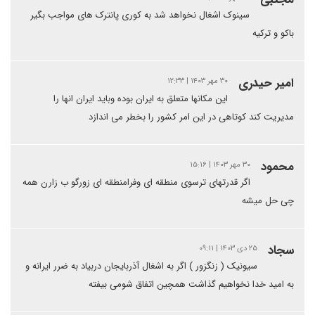
سینوک اشغال نخواهد شد به کوری پانترک های مواجب بگیر
باکو و ترکیه
امیر حیدری
۳۰ مهر ۱۴۰۳ | ۱۲:۳۳
این مکانها متعلق به ایران بوده وباید ایران انها را
مدیریت کند کوتاهی در این امر کشور را بخطر می اندازد
محمود
۳۰ مهر ۱۴۰۳ | ۱۵:۱۶
اگر قدرتهای ترسوی منطقه ای وفرامنطقه ای زورگو ب زارن همه
چی حل میشه
سجاد
۲۵ دی ۱۴۰۳ | ۰۹:۱۱
سیونیک ( زنگزور ) اگر به اشغال آذربایجان دربیاد به ضرر ایرانه و
به امید خدا نخواهیم گذاشت همچین اتفاق شومی بیفته