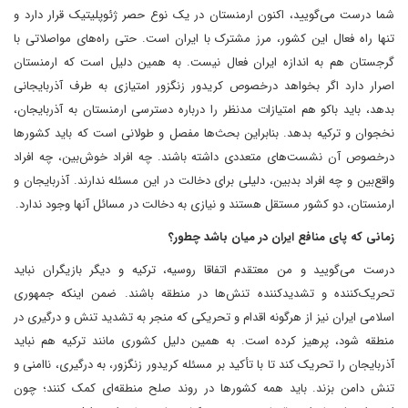
شما درست می‌گویید، اکنون ارمنستان در یک نوع حصر ژئوپلیتیک قرار دارد و
تنها راه فعال این کشور، مرز مشترک با ایران است. حتی راه‌های مواصلاتی با
گرجستان هم به اندازه ایران فعال نیست. به همین دلیل است که ارمنستان
اصرار دارد اگر بخواهد در‌خصوص کریدور زنگزور امتیازی به طرف آذربایجانی
بدهد، باید باکو هم امتیازات مد‌نظر را درباره دسترسی ارمنستان به آذربایجان،
نخجوان و ترکیه ‌بدهد. بنابراین بحث‌ها‌ مفصل و طولانی است که باید کشورها
در‌خصوص آن نشست‌های متعددی داشته باشند. چه افراد خوش‌بین، چه افراد
واقع‌بین و چه افراد بدبین، دلیلی برای دخالت در این مسئله ندارند. ‌آذربایجان و
ارمنستان، دو کشور مستقل هستند و نیازی به دخالت در مسائل آنها وجود ندارد.
زمانی که پای منافع ایران در میان باشد چطور؟
درست می‌گویید و من معتقدم ‌اتفاقا روسیه، ترکیه و دیگر بازیگران نباید
تحریک‌کننده و تشدید‌کننده تنش‌ها در منطقه باشند. ضمن اینکه جمهوری
اسلامی ایران نیز از هرگونه اقدام و تحریکی که منجر به تشدید تنش و درگیری در
منطقه شود، پرهیز کرده است. به همین دلیل کشوری مانند ترکیه هم نباید
آذربایجان را تحریک کند تا با تأکید بر مسئله کریدور زنگزور، به درگیری، ناامنی و
تنش دامن بزند. باید همه کشورها در روند صلح منطقه‌ای کمک کنند؛ چون