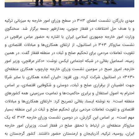
مهدی بازرگان: نشست اعضای ۳+۳ در سطح وزرای امور خارجه به میزبانی ترکیه
و با هدف حل اختلافات در قفقاز جنوبی، بعدازظهر جمعه برگزار شد. سخنگوی
وزارت امور خارجه جمهوری اسلامی ایران با اشاره به حضور عباس عراقچی در
نشست سازوکار ۳+۳ در استانبول، از ارتقای همکاری‌ها و مبادلات اقتصادی و
تقویت تعاملات مردمی‌ برای تحکیم صلح و ثبات در منطقه قفقاز گفت. در همین
زمینه، اسماعیل بقائی در شبکه اجتماعی ایکس نوشت: «دکتر عراقچی، وزیر امور
خارجه، امروز صبح در سومین نشست وزرای خارجه چارچوب همکاری منطقه‌ای
«۳+۳» در استانبول شرکت کرد‌». وی افزود: «ایران آماده همکاری با سایر شرکا
جهت اطمینان از برقراری صلح و ثبات، دوستی و شکوفایی اقتصادی، بر اساس
احترام به اصول استقلال و برابری حاکمیت‌ها و تمامیت سرزمینی همه کشورهای
منطقه است». به نوشته ایسنا، بقائی تصریح کرد: «ارتقای همکاری‌ها و مبادلات
اقتصادی و تقویت تعاملات مردمی‌ برای تحکیم صلح و ثبات در این منطقه بسیار
مهم است‌». بر اساس این گزارش، در دومین نشست وزرای خارجه ۳+۳ که یک
ساز‌و‌کار منطقه‌ای در ارتباط با تحقق صلح در قفقاز است، وزیران امور خارجه
ایران، روسیه، ترکیه، آذربایجان و ارمنستان حضور داشتند. کشور گرجستان‌ به