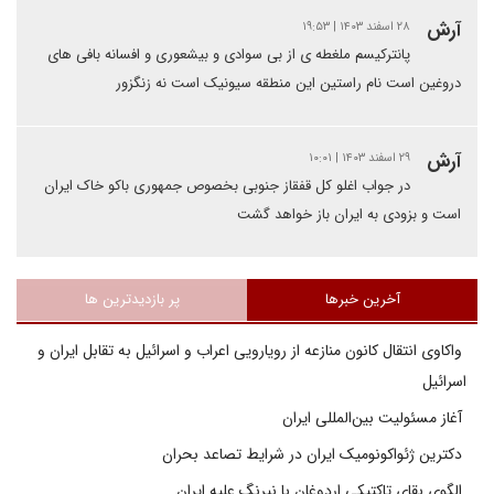
آرش
۲۸ اسفند ۱۴۰۳ | ۱۹:۵۳
پانترکیسم ملغطه ی از بی سوادی و بیشعوری و افسانه بافی های
دروغین است نام راستین این منطقه سیونیک است نه زنگزور
آرش
۲۹ اسفند ۱۴۰۳ | ۱۰:۰۱
در جواب اغلو کل قفقاز جنوبی بخصوص جمهوری باکو خاک ایران
است و بزودی به ایران باز خواهد گشت
آخرین خبرها
پر بازدیدترین ها
واکاوی انتقال کانون منازعه از رویارویی اعراب و اسرائیل به تقابل ایران و
اسرائیل
آغاز مسئولیت بین‌المللی ایران
دکترین ژئواکونومیک ایران در شرایط تصاعد بحران
الگوی بقای تاکتیکی اردوغان با نیرنگ علیه ایران