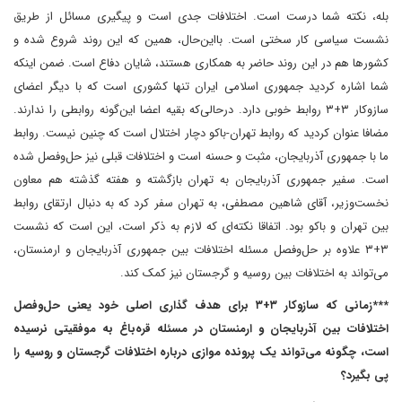
بله، نکته شما درست است. اختلافات جدی است و پیگیری مسائل از طریق
نشست سیاسی کار سختی است. بااین‌حال، همین که این روند شروع شده و
کشورها هم در این روند حاضر به همکاری هستند، شایان دفاع است. ضمن اینکه
شما اشاره کردید جمهوری اسلامی ایران تنها کشوری است که با دیگر اعضای
سازوکار ۳+۳ روابط خوبی دارد. در‌حالی‌که بقیه اعضا این‌گونه روابطی را ندارند.
مضافا عنوان کردید که روابط تهران-‌باکو دچار اختلال است که چنین نیست. روابط
ما با جمهوری آذربایجان، مثبت و حسنه‌‌ است و اختلافات قبلی نیز حل‌وفصل شده
است. سفیر جمهوری آذربایجان به تهران بازگشته و هفته گذشته هم معاون
نخست‌وزیر، آقای شاهین مصطفی، به تهران سفر کرد که به دنبال ارتقای روابط
بین تهران و باکو بود. اتفاقا نکته‌ای که لازم به ذکر است، این است که نشست
۳+۳ علاوه بر حل‌وفصل مسئله اختلافات بین جمهوری آذربایجان و ارمنستان،
می‌تواند به اختلافات بین روسیه و گرجستان نیز کمک کند.
***زمانی که سازوکار ۳+۳ برای هدف گذاری اصلی خود یعنی حل‌وفصل
اختلافات بین آذربایجان و ارمنستان در مسئله قره‌باغ به موفقیتی نرسیده
است، چگونه می‌تواند یک پرونده موازی درباره اختلافات گرجستان و روسیه را
پی بگیرد؟