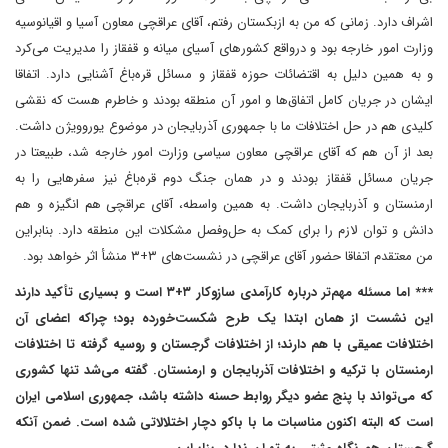
اشراف دارد. زمانی که من به ازبکستان رفتم، آقای عراقچی‌ معاون آسیا و اقیانوسیه
وزارت امور خارجه بود و در‌واقع کشورهای آسیای میانه و قفقاز را مدیریت می‌کرد
و به همین دلیل به اقتضائات حوزه قفقاز و مسائل قره‌باغ آشنایی دارد. اتفاقا
ایشان در جریان کامل اتفاق‌ها و امور آن منطقه بودند و خاطرم هست که نقشی
کلیدی هم در حل اختلافات ما با جمهوری آذربایجان در موضوع یوروویژن داشت.
بعد از آن هم که آقای عراقچی معاون سیاسی وزارت امور خارجه شد، طبیعتا در
جریان مسائل قفقاز بودند و در همان جنگ دوم قره‌باغ نیز سفرهایی را به
ارمنستان و آذربایجان داشت. به همین واسطه، آقای عراقچی‌ هم انگیزه و هم
دانش و توان لازم را برای کمک به حل‌وفصل مشکلات این منطقه‌ دارد. بنابراین
من معتقدم‌ اتفاقا حضور آقای عراقچی در نشست‌های ۳+۳ منشأ اثر خواهد بود.
*** اما مسئله مهم‌تر درباره کارآمدی سازوکار ۳+۳ است و بسیاری تأکید دارند
این نشست از همان ابتدا یک طرح شکست‌خورده بود؛ چرا‌که اعضای آن
اختلافات عمیقی با هم دارند؛ از اختلافات گرجستان و روسیه گرفته تا اختلافات
ارمنستان با ترکیه و اختلافات آذربایجان و ارمنستان. گفته می‌شد‌ تنها کشوری
که می‌تواند با پنج عضو دیگر روابط حسنه داشته باشد، جمهوری اسلامی ایران
است که البته اکنون مناسبات ما با باکو دچار اختلالاتی شده است. ضمن آنکه