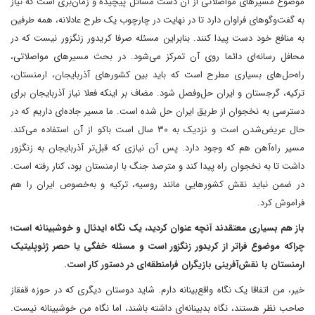
موضوع مسیرهای مواصلاتی از آن دست مسائل پیچیده و زمان‌بری است که نیاز
به گفت‌وگوهای فراوان دارد تا در نهایت‌ در چارچوب یک طرح عادلانه، همه طرفین
به منافع خود دست پیدا کنند. بنابراین مسئله صرفا کریدور زنگزور نیست که در
محافل رسانه‌ای دائما روی آن تمرکز می‌شود. در بحث مسیرهای مواصلاتی،
راه‌حل‌های بسیاری مطرح است که باید بین کشورهای آذربایجان، ارمنستان،
ترکیه، گرجستان و ایران حل‌وفصل شود. مضاف بر اینکه فعلا نیاز آذربایجان برای
دسترسی به نخجوان از طریق ایران حل شده است. ما مسیر جاده‌ای داریم که در
حال عریض‌شدن است و نزدیک به ۳۰ سال است‌ باکو از آن استفاده می‌کند.
مسیر راه‌آهن هم که وجود دارد. پس آن نیازی که قبل‌تر آذربایجان به زنگزور
داشت تا به نخجوان راه پیدا کند و مترصد جنگ با ارمنستان بود، کنار رفته است.
در ضمن نباید نقش کشورهایی مانند روسیه، ترکیه و به‌خصوص ایران را هم
فراموش کرد.
باز هم بسیاری معتقدند آنچه ‌عنوان کردید، یک نگاه ایدئال و خوشبینانه است؛
چرا‌که موضوع فراتر از کریدور زنگزور است و مسئله خفگی یا حصر ژئوپلیتیک
ارمنستان با نقش‌آفرینی بازیگران فرامنطقه‌ای در دستور کار است.
خیر، من اتفاقا یک نگاه واقع‌بینانه‌‌ دارم. ‌شاید دوستان دیگری که در حوزه قفقاز
صاحب نظر هستند، نگاه بدبینانه‌ای داشته باشند، اما نگاه من خوشبینانه نیست.