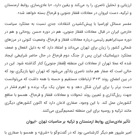
ارزیابی و تحلیل ناصری را رد می‌کند و یقین دارد، «با عادی‌سازی روابط ارمنستان
و ترکیه، دست ایروان در معادلات قفقاز جنوبی و قره‌باغ بسته خواهد شد».
مفسر مسائل اوراسیا با پیش‌کشیدن انتقادات جدی نسبت به عملکرد سیاست
خارجی ایران در قبال معادلات قفقاز جنوبی، هم در دوره حسن روحانی و هم در
دوره سیدابراهیم رئیسی درباره معادلات قفقاز و قره‌باغ، وضعیت کنونی در مرزهای
شمالی کشور را زیان برای تهران می‌داند و اعتقاد دارد که به دلیل انفعال و ضعف
عملکرد دیپلماتیک ایران پس از جنگ دوم قره‌باغ در حال حاضر شرایطی ایجاد
شده که عملا تهران از معادلات این منطقه (قفقاز جنوبی) کنار گذاشته شود. این در
حالی است که صفار هم مانند ناصری یادآور می‌شود که تهران تنها بازیگری بود که
در بین اعضای روند ۳+۳ ارتباطات مستقیم و حسنه با همه داشت که می‌توانست
دست برتر را برای ایران شکل دهد و به عنوان یک برگ برنده و اهرم فشار در
جهت ریل‌گذاری و تعیین روند تحولات و معادلات قفقاز و قره‌باغ، همسو با منافع
کشورمان عمل کند. با این وجود، صفاری اذعان دارد که اکنون کشورهای دیگری
مانند ترکیه و روسیه برای این منطقه تصمیم‌گیری می‌کنند.
تأثیر عادی‌سازی روابط ارمنستان و ترکیه بر مناسبات تهران -ایروان
امیر علیپور هم دیگر کارشناسی بود که در گفت‌وگو با «شرق» و همسو با صفاری با