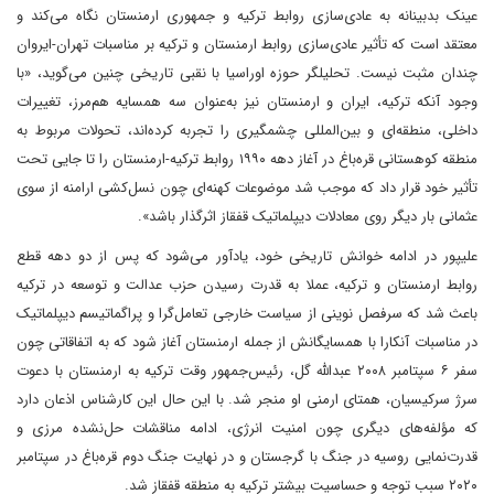
عینک بدبینانه به عادی‌سازی روابط ترکیه و جمهوری ارمنستان نگاه می‌کند و
معتقد است که تأثیر عادی‌سازی روابط ارمنستان و ترکیه بر مناسبات تهران-ایروان
چندان مثبت نیست. تحلیلگر حوزه اوراسیا با نقبی تاریخی چنین می‌گوید، «با
وجود آنکه ترکیه، ایران و ارمنستان نیز به‌عنوان سه همسایه هم‌مرز، تغییرات
داخلی، منطقه‌ای و بین‌المللی چشمگیری را تجربه کرده‌اند، تحولات مربوط به
منطقه کوهستانی قره‌باغ در آغاز دهه ۱۹۹۰ روابط ترکیه-ارمنستان را تا جایی تحت
تأثیر خود قرار داد که موجب شد موضوعات کهنه‌ای چون نسل‌کشی ارامنه از سوی
عثمانی بار دیگر روی معادلات دیپلماتیک قفقاز اثرگذار باشد».
علیپور در ادامه خوانش تاریخی خود، یادآور می‌شود که پس از دو دهه قطع
روابط ارمنستان و ترکیه، عملا به قدرت رسیدن حزب عدالت و توسعه در ترکیه
باعث شد که سرفصل نوینی از سیاست خارجی تعامل‌گرا و پراگماتیسم دیپلماتیک
در مناسبات آنکارا با همسایگانش از جمله ارمنستان آغاز شود که به اتفاقاتی چون
سفر ۶ سپتامبر ۲۰۰۸ عبدالله گل، رئیس‌جمهور وقت ترکیه به ارمنستان با دعوت
سرژ سرکیسیان، همتای ارمنی او منجر شد. با این حال این کارشناس اذعان دارد
که مؤلفه‌های دیگری چون امنیت انرژی، ادامه مناقشات حل‌نشده مرزی و
قدرت‌نمایی روسیه در جنگ با گرجستان و در نهایت جنگ دوم قره‌باغ در سپتامبر
۲۰۲۰ سبب توجه و حساسیت بیشتر ترکیه به منطقه قفقاز شد.