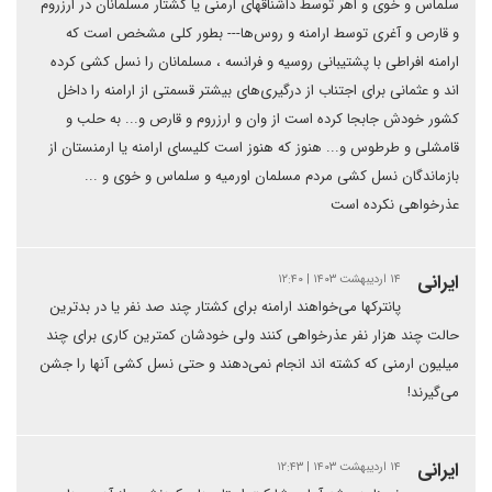
سلماس و خوی و اهر توسط داشناقهای ارمنی یا کشتار مسلمانان در ارزروم
و قارص و آغری توسط ارامنه و روس‌ها--- بطور کلی مشخص است که
ارامنه افراطی با پشتیبانی روسیه و فرانسه ، مسلمانان را نسل کشی کرده
اند و عثمانی برای اجتناب از درگیری‌های بیشتر قسمتی از ارامنه را داخل
کشور خودش جابجا کرده است از وان و ارزروم و قارص و... به حلب و
قامشلی و طرطوس و... هنوز که هنوز است کلیسای ارامنه یا ارمنستان از
بازماندگان نسل کشی مردم مسلمان اورمیه و سلماس و خوی و ...
عذرخواهی نکرده است
ایرانی
۱۴ اردیبهشت ۱۴۰۳ | ۱۲:۴۰
پانترکها می‌خواهند ارامنه برای کشتار چند صد نفر یا در بدترین
حالت چند هزار نفر عذرخواهی کنند ولی خودشان کمترین کاری برای چند
میلیون ارمنی که کشته اند انجام نمی‌دهند و حتی نسل کشی آنها را جشن
می‌گیرند!
ایرانی
۱۴ اردیبهشت ۱۴۰۳ | ۱۲:۴۳