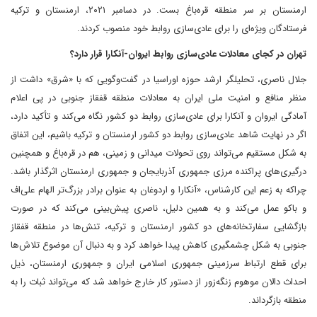
ارمنستان بر سر منطقه قره‌باغ بست. در دسامبر ۲۰۲۱، ارمنستان و ترکیه
فرستادگان ویژه‌ای را برای عادی‌سازی روابط خود منصوب کردند.
تهران در کجای معادلات عادی‌سازی روابط ایروان-آنکارا قرار دارد؟
جلال ناصری، تحلیلگر ارشد حوزه اوراسیا در گفت‌وگویی که با «شرق» داشت از
منظر منافع و امنیت ملی ایران به معادلات منطقه قفقاز جنوبی در پی اعلام
آمادگی ایروان و آنکارا برای عادی‌سازی روابط دو کشور نگاه می‌کند و تأکید دارد،
اگر در نهایت شاهد عادی‌سازی روابط دو کشور ارمنستان و ترکیه باشیم، این اتفاق
به شکل مستقیم می‌تواند روی تحولات میدانی و زمینی، هم در قره‌باغ و همچنین
درگیری‌های پراکنده مرزی جمهوری آذربایجان و جمهوری ارمنستان اثرگذار باشد.
چراکه به زعم این کارشناس، «آنکارا و اردوغان به عنوان برادر بزرگ‌تر الهام علی‌اف
و باکو عمل می‌کند و به همین دلیل، ناصری پیش‌بینی می‌کند که در صورت
بازگشایی سفارتخانه‌های دو کشور ارمنستان و ترکیه، تنش‌ها در منطقه قفقاز
جنوبی به شکل چشمگیری کاهش پیدا خواهد کرد و به دنبال آن موضوع تلاش‌ها
برای قطع ارتباط سرزمینی جمهوری اسلامی ایران و جمهوری ارمنستان، ذیل
احداث دالان موهوم زنگه‌زور از دستور کار خارج خواهد شد که می‌تواند ثبات را به
منطقه بازگرداند.