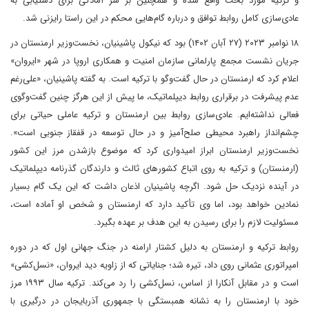
و ترکیه مورد بحث واقع شده و همچنین بر سر آمادگی برای دستیابی به
عادی‌سازی کامل روابط توافق و درباره گام‌هایی محکم در این راستا رایزنی شد.
۱۸ نوامبر ۲۰۲۳ (۲۷ آبان ۱۴۰۲) بود که نیکول پاشینیان، نخست‌وزیر ارمنستان در
جریان نشست مجمع پارلمانی سازمان امنیت و همکاری اروپا در شهر «ایروان»
اعلام کرد که ارمنستان در حال گفت‌وگو با ترکیه است. به گفته پاشینیان، «علی‌رغم
عدم پیشرفت در برقراری روابط دیپلماتیک، ما پیش از این هرگز چنین گفت‌وگوی
فعالی نداشته‌ایم. عادی‌سازی روابط بین ارمنستان و ترکیه عاملی حیاتی برای
چشم‌انداز راهبرد محیطی صلح‌آمیز و در حال توسعه در قفقاز جنوبی است».
نخست‌وزیر ارمنستان ابراز امیدواری کرد که موضوع بازشدن مرز این کشور
(ارمنستان) و ترکیه به روی اتباع کشورهای ثالث و دارندگان گذرنامه دیپلماتیک
در آینده نزدیک حل شود. اگرچه پاشینیان اذعان داشت که این یک گام بسیار
نمادین خواهد بود، اما وی تأکید دارد که ارمنستان و شخص او آماده است،
مسئولیت لازم را برای رسیدن به این هدف بر عهده بگیرد.
روابط ترکیه و ارمنستان به دلیل کشتار ارامنه در جنگ جهانی اول که در دوره
امپراتوری عثمانی روی داد، تیره شد؛ جنایاتی که از زاویه دید ایروان، «نسل‌کشی»
است و در مقابل آنکارا از اساس، نسل‌کشی را رد می‌کند. ترکیه سال ۱۹۹۳ مرز
خود با ارمنستان را به نشانه همبستگی با جمهوری آذربایجان در درگیری با