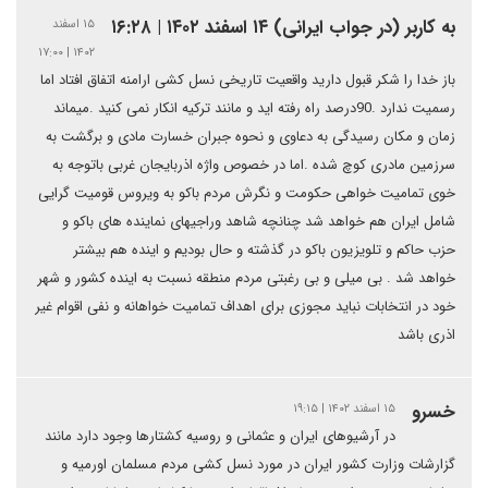
به کاربر (در جواب ایرانی) ۱۴ اسفند ۱۴۰۲ | ۱۶:۲۸
۱۵ اسفند
۱۴۰۲ | ۱۷:۰۰
باز خدا را شکر قبول دارید واقعیت تاریخی نسل کشی ارامنه اتفاق افتاد اما
رسمیت ندارد .90درصد راه رفته اید و مانند ترکیه انکار نمی کنید .میماند
زمان و مکان رسیدگی به دعاوی و نحوه جبران خسارت مادی و برگشت به
سرزمین مادری کوچ شده .اما در خصوص واژه اذربایجان غربی باتوجه به
خوی تمامیت خواهی حکومت و نگرش مردم باکو به ویروس قومیت گرایی
شامل ایران هم خواهد شد چنانچه شاهد وراجیهای نماینده های باکو و
حزب حاکم و تلویزیون باکو در گذشته و حال بودیم و اینده هم بیشتر
خواهد شد . بی میلی و بی رغبتی مردم منطقه نسبت به اینده کشور و شهر
خود در انتخابات نباید مجوزی برای اهداف تمامیت خواهانه و نفی اقوام غیر
اذری باشد
خسرو
۱۵ اسفند ۱۴۰۲ | ۱۹:۱۵
در آرشیوهای ایران و عثمانی و روسیه کشتارها وجود دارد مانند
گزارشات وزارت کشور ایران در مورد نسل کشی مردم مسلمان اورمیه و