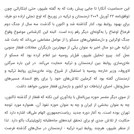
این حساسیت آنکارا تا جایی پیش رفت که به گفته علیپور، حتی ابتکاراتی چون
توافق‌نامه ۲۲ آوریل ۲۰۰۹ ارمنستان و ترکیه در زوریخ که اوج تجلی اراده دو طرف
برای بهبود روابط بود، کنار گذاشته شد و اکنون با گذشت سه سال از جنگ دوم
قره‌باغ اوضاع را به‌گونه‌ای دیگر رقم زده است. البته این کارشناس موضوع وقوع
جنگ اوکراین و دل‌مشغولی‌های مسکو را از عوامل مضاعفی می‌داند که باعث شد
ترکیه طی دو سال اخیر به عنوان یکی از مهم‌ترین بازیگران معادلات قفقاز جنوبی
عمل کند. پیرو تحلیل علیپور، قبل‌تر روسیه نیز اعلام کرده بود که مسکو از
عادی‌سازی روابط بین ارمنستان و ترکیه حمایت می‌کند. در این باره سرگئی
لاوروف، وزیر خارجه روسیه با استقبال از شروع روند عادی‌سازی روابط ترکیه و
ارمنستان گفته بود که کرملین تلاش‌های خود را برای رفع انسداد مسیرهای
حمل‌ونقل، احیای ارتباطات دو کشور و بازسازی قفقاز جنوبی خواهد داشت.
از سوی دیگر مفسر حوزه بین‌الملل با یادآوری این نکته که قفقاز از گذشته تاکنون،
چه به عنوان بخشی از ایران و چه به عنوان حوزه نفوذ آن، همواره مورد توجه
تهران بوده است، به آغاز دوره جدید ریاست‌جمهوری الهام علی‌اف اشاره دارد که
حکایت از تلاش جدی او برای تحقق ایده‌های جاه‌طلبانه ژئوپلیتیک باکو دارد. لذا
از منظر علیپور، هرچند روابط تیره ترکیه - ارمنستان در سال‌های گذشته فرصت