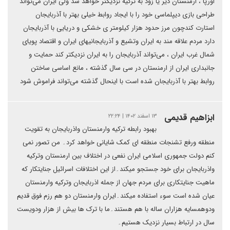
اورپا ، ارمنستان دیر یا زود به ترکیه نزدیکتر خواهد شد ولی ایران می‌تواند
طراحی بازی دیپلماسی خود را با ایجاد روابط خیلی بهتر با آذربایجان
استارت کندچون مرز حدود هزار کیلومتر ی خشکی و دریایی با آذربایجان
دارد مردم علاقه مند به ایران وتشیع و آذربایجانیهای ایران و اقتصاد پویای
شمال غرب ایران ، می‌تواند آذربایجان را به ایران نزدیکتر کند حمایت و
جانبداری ایران از ارمنستان در سی سال گذشته ، مانع اساسی ساختن
روابط بهتر با آذربایجان شده است با اینحال گذشته می‌تواند فراموش شود
ابزاهیم قدیمی
۱۳ اسفند ۱۴۰۲ | ۲۲:۲۴
بهبود رابطه ترکیه وارمنستان واذربایجان به تقویت
منطقه ورفع تشنجات منطقه ای کمک شایانی خواهد کرد۔ من تصور نمی
کنم دولت جمهوری اسلامی ایران نفعی در اختلاف بین ارمنستان وترکیه
واذربایجان برای خود جستجو میکند۔از این اختلافات اسرائیل جنایتکار که
ماهیت جنایتکاری برای مردم جهان از جمله اذربایجان وترکیه وارمنستان
عیان شده است سوء استفاده میکند۔ایران وارمنستان دو هم رزم فوق قدیم
ودوهمسایه هزاران ساله با هم هستند۔ما با ترک ها بیش از هزار ودویست
سال در ارتباط بسیار نزدیک هستیم۔