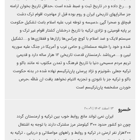
و....رخ داده و در تاریخ ثبت و ضبط شده است ،حداقل تاریخ بخوان ارامنه
جز ساتراپهای تاریخی ایران و روم بوده قبل از مهاجرت اقوام ترک دشت
قبچاق و صحرا گپی ،دسیسه و توطه غرب علیه اسلام باعث تشکیل حکومت
بر پایه قومیتی و نژادی ترکیه با تاریخ درخشان کشتار اقوام غیر ترک و
سیستم لایک و ضد اسلام با کوچ چرکس‌ها زازارها و قفقازی‌ها و....تشکیل
شده و خود را خلیفه مسلمانان و حامی غرب و آمریکا در جنگ علیه سوریه
لیبی و....می‌باشد ،ارمنستان قدمت تاریخی ۱۲ هزار ساله دارد و قدیمی
تریم مردم مسیحی دنیا با تاریخ فرهنگ و تمدن مکتوب نه مانند باکو و
ترکیه جعلی ،شونیزم و نژاد پرستی پان‌ترکیسم نهاده شده در بدنه حکومت
باکو و ترکیه جز با نابودی و تجزیه التیام نخواهد یافت ان شالله ،حرص
خوردن مشخصه پان‌ترکیسم است
خسرو
۱۳ اسفند ۱۴۰۲ | ۲۰:۰۹
ایران نمی تواند مانع روابط خوب بین ترکیه و ارمنستان گردد
چون دو کشور حدود ۳۰۰ کیلومتر مرز مشترک دارند با توجه به اشتغال
۲۰۰هزار نفر ارمنی در ترکیه و روابط و راههای مواصلاتی و دریایی ، ترکیه به