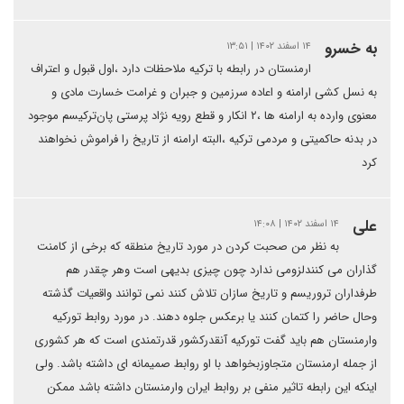
به خسرو
۱۴ اسفند ۱۴۰۲ | ۱۳:۵۱
ارمنستان در رابطه با ترکیه ملاحظات دارد ،اول قبول و اعتراف
به نسل کشی ارامنه و اعاده سرزمین و جبران و غرامت خسارت مادی و
معنوی وارده به ارامنه ها ،۲ انکار و قطع رویه نژاد پرستی پان‌ترکیسم موجود
در بدنه حاکمیتی و مردمی ترکیه ،البته ارامنه از تاریخ را فراموش نخواهند
کرد
علی
۱۴ اسفند ۱۴۰۲ | ۱۴:۰۸
به نظر من صحبت کردن در مورد تاریخ منطقه که برخی از کامنت
گذاران می کنندلزومی ندارد چون چیزی بدیهی است وهر چقدر هم
طرفداران تروریسم و تاریخ سازان تلاش کنند نمی توانند واقعیات گذشته
وحال حاضر را کتمان کنند یا برعکس جلوه دهند. در مورد روابط تورکیه
وارمنستان هم باید گفت تورکیه آنقدرکشور قدرتمندی است که هر کشوری
از جمله ارمنستان متجاوزبخواهد با او روابط صمیمانه ای داشته باشد. ولی
اینکه این رابطه تاثیر منفی بر روابط ایران وارمنستان داشته باشد ممکن