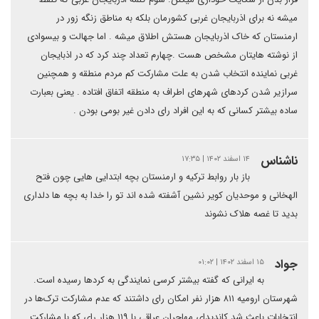
میشه نه برای اذربایجان غربی کشورمان بلکه به مناطق زنگه زور در
ارمنستان که خاک اذربایجان هستش اطلاق میشه . اما جهالت و بیسوادی
از نوشته هایتان مشخص هست .چهارم تعداد چند کرد که در اذبایجان
غربی نماینده انتخاب شدن به علت مشارکت کم مردم منطقه و همچنین
سرازیر شدن کردهای شهرهای اطراف به منطقه اتفاق افتاده . یعنی بعبارت
ساده بیشتر کسانی که به این افراد رای دادن غیر بومی بودن .
ناشناس
۱۴ اسفند ۱۴۰۲ | ۱۷:۳۵
باز بار روابط ترکیه و ارمنستان بچه ابتدایی هایی چون فتح
الهخانی و موحدیان کویر نشین آشفته شده اند تو را خدا به بچه ها دلداری
بدید تا غصه هلاک نشوند
جواد
۱۵ اسفند ۱۴۰۲ | ۰۱:۰۲
به ایرانی که گفته بیشتر کرسی نمایندگی به کردها رسیده است.
شهرستان ارومیه ۸۱۱ هزار نفر امکان رای داشتند که عدم مشارکت ترک‌ها در
انتخابات باعث شد کاندیدای مهاجران عراقی با ۱۱۹ هزار رای که با مشارکت