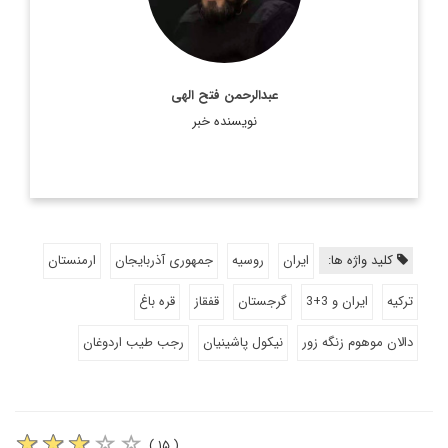
اطلاعات بیشتر
عبدالرحمن فتح الهی
نویسنده خبر
کلید واژه ها:
ایران
روسیه
جمهوری آذربایجان
ارمنستان
ترکیه
ایران و 3+3
گرجستان
قفقاز
قره باغ
دالان موهوم زنگه زور
نیکول پاشینیان
رجب طیب اردوغان
( ۱۵ )