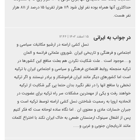
حداکثری آنها همراه بوده نفر اول شود ۱۱۹ هزار تقریبا ۱۵ درصد از ۸۱۱ هزار
نفر هست.
در جواب به ایرانی
۱۵ اسفند ۱۴۰۲ | ۱۲:۴۶
نسل کشی ارامنه در ارشیو مکاتبات سیاسی و
اجتماعی و فرهنگی و تاریخی ایران .شوروی عثمانی فرانسه و المان
و....موجود است . علت شکایت نکردن هم بعلت منافع این کشورها در
ترکیه منجمله روابط اقتصادی فرهنگی و سیاسی و اجتماعی ایران با ترکیه
است اما کشورهای دیگر مانند ایران فراموشکار و برادر نیستند و اگر ترکیه
تخطی یا منافع انها را در نظر نگیرد بدان حتما پی گیر شکایت از ترکیه
خواهند رفت و یکی از مهمترین مشکلات سر راه ترکیه برای عضویت در
اتحادیه اروپا به رسمیت شناختن نسل کشی ارامنه توسط ترکیه است و
جبران خسارات مادی و معنوی ان . اما نگاه ساده لوحانه ست که فکر کنیم
پس از اشغال سینوک ارمنستان طمعی به خاک ایران نکند با اختراع کلمات
مانند اذربایجان جنوبی و غربی و.....