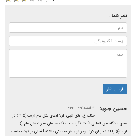
نظر شما :
ارسال نظر
حسین جاوید
۱۳ اسفند ۱۴۰۲ | ۱۰:۴۴
جناب ع. فتح الهی: اولا ادعای قتل عام ارامنه(۱۹۱۵) در
هیچ دادگاه بین المللی اثبات نگردیده، اینکه عدهای عبارت قتل عام ((
ارامنه)) را لقلقه زبان کرده ودر اول هر صحبتی پاشنه آشیلی بر ترکیه قلمداد