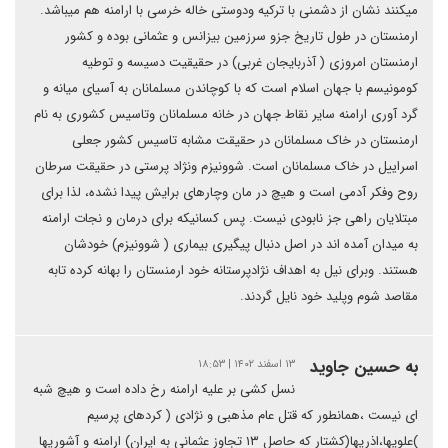
میکنند نشان از دشمنی با ترکیه ودوستی خاله خرسی با ارامنه هم میباشد.
ارمنستان در طول تاریخ جزو سرزمین بیزانس و عثمانی بوده و کشور
ارمنستان امروزی ( آذربایجان غربی) در حقیقیت دسیسه و توطیه
کومونیسم با جهان اسلام است که با کوچاندن مسلمانان به آسیای میانه و
گرد آوری ارامنه سایر نقاط جهان در خانه مسلمانان وتاسیس کشوری به نام
ارمنستان در خاک مسلمانان در حقیقت مشابه تاسیس کشور جعلی
اسراییل در خاک مسلمانان است. شوونیزم ونژاد پرستی در حقیقت سرطان
روح وفکر آدمی است و هیچ در مان وچارهای برایش پیدا نشده، لذا برای
مبتلایان راهی جز نابودی نیست. پس کسانیکه برای درمان و نجات ارامنه
به میدان آمده اند در اصل دنبال پیگیری بیماری ( شوونیزم) خودشان
هستند. وبرای نیل به اهداف نژادپرستانه خود ارمنستان را بهانه کرده تابه
مقاصد شوم وپلید خود نایل گردند.
به حسین جاوید
۱۳ اسفند ۱۴۰۲ | ۱۸:۵۳
نسل کشی بر علیه ارامنه رخ داده است و هیچ شبه
ای نیست ،همانطور که قتل عام مذهبی و نژادی ( کردهای پرسیم
)علویها،اذریها(کشتار که حاصل ۱۳ تجاوز عثمانی به ایران) ارامنه و آشوریها