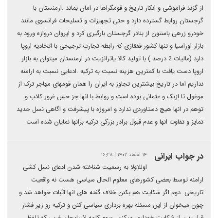
از گزند فراموشی و انکار تاریخ و قومگراها در امان بماند .ارمنستان با
گرجستان روابط گسترده دارد و حتی تجهیزات و تسلیحات فرانسوی مانند
خودرو زرهی باستون از بنادر گرجستان بارگیری کرد و ایروان دروازه ورود به
بازار اوراسیا و تنها کشور قفقازی که رابطه تجارت ترجیحی با اتحادیه اروپا
دارد (مالیات 2 درصد ) با تولید کالا یاترانزیت در ارمنستان میتوان به بازار
اروپا دست یافت با کمترین هزینه نسبت به ترکیه .ادعایی نسبت به ارامنه
نداریم اما در تاریخ بیشترین تجاوز به ایران را همان قومهای مهاجر ترک از
موغول تا ازبک و عثمانی بوده است و روابط با انها جز حس غرور کاذب و
توهم در انها هیچ دستاوردی ندارد و امروزه با پیشرفت و اگاهی نسل جدید
تمایز و تفاوت انها و عدم قبول برادر بزرگی ترکیه برانها نمایان شده است
در جواب ایرانی
۱۴ اسفند ۱۴۰۲ | ۱۶:۲۸
اوللاولا به رسمیت شناخته شدن ادعای نسل کشی
ارامنه توسط بعضی کشورهای معلوم الحال سیاسی هست نه واقعیت
تاریخی. دوم اگر شکایت هم بکنن خلاف گفته های انها اثبات خواهد شد و
چون میخوان از این مسئله بهره برداری سیاسی کنن و ترکیه رو زیر فشار
قرار بدن از شکایت خوداری میکنن. سوم کلمه اذربایجان غربی که تلفظ