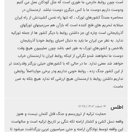
است چون روابط خارجی ما طوری است که مثل کودکان عمل می کنیم
ودوست داریم دوست ما با کس دیگری دوست نباشد. ارمنستان در
محاصره عمدتاٌ کشورهای تورک ، که تنها راه نفس کشیدنش از راه ایران
مبتلابه تحریم های فلج کننده است که بازآن هم سرزمینهای تورکهای
آذربایجانی است چاره ای جز داشتن روابط با دیگر کشور ها از جمله تورکیه
ندارد. به نظر من ایران ما باید به دنبال احیای روابط خودبا آذربایجان
بالاخص و کشورهای تورک به طور اعم، باشد چون صلیبیون هیچ وقت
دوست ما نخواهند شدو نگرانی از اینکه روابط ایران با ارمنستان خراب
خواهد شد معنی ندارد. ما در حالی که با کشورهای خیلی بزرگتر وقدرتمند تر
از این کشور جنگ زده ، روابط خوبی نداریم ودر برخی موارداصلاٌ روابطی
نداریم داشتن روابط با ارمنستان هیچ ارزشی که ندارد هیچ بلکه به ضرر
ماست.
اطلس
۱۴ اسفند ۱۴۰۲ | ۱۶:۲۵
حمایت ترکیه از تروریسم و جنگ قابل کتمان نیست و هنوز
واقعه نسل کشی و کشتار ارامنه لکه ننگی بر تاریخ ترکیه است و سالهاست
این واقعه توسط نوادگان ارامنه و حتی سیاسیون غربی بزرگداشت میشود تا