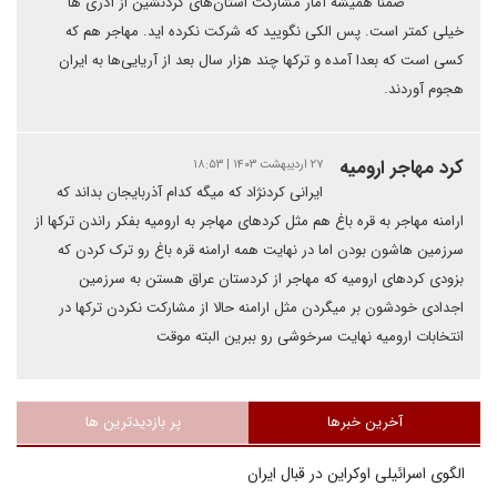
ضمنا همیشه آمار مشارکت استان‌های کردنشین از آدری ها
خیلی کمتر است. پس الکی نگویید که شرکت نکرده اید. مهاجر هم که
کسی است که بعدا آمده و ترکها چند هزار سال بعد از آریایی‌ها به ایران
هجوم آوردند.
کرد مهاجر ارومیه
۲۷ اردیبهشت ۱۴۰۳ | ۱۸:۵۳
ایرانی کردنژاد که میگه کدام آذربایجان بداند که
ارامنه مهاجر به قره باغ هم مثل کردهای مهاجر به ارومیه بفکر راندن ترکها از
سرزمین هاشون بودن اما در نهایت همه ارامنه قره باغ رو ترک کردن که
بزودی کردهای ارومیه که مهاجر از کردستان عراق هستن به سرزمین
اجدادی خودشون بر میگردن مثل ارامنه حالا از مشارکت نکردن ترکها در
انتخابات ارومیه نهایت سرخوشی رو ببرین البته موقت
آخرین خبرها
پر بازدیدترین ها
الگوی اسرائیلی اوکراین در قبال ایران