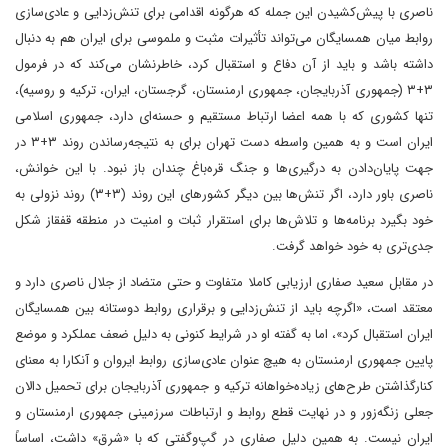
ناصری با پیش‌کشیدن این جمله که هرگونه اقدامی برای تنش‌زدایی و عادی‌سازی
روابط میان همسایگان می‌تواند تأثیرات مثبت و ملموسی برای ایران هم به دنبال
داشته باشد و باید از آن دفاع و استقبال کرد، خاطرنشان می‌کند که در فرمول
۳+۳ (جمهوری آذربایجان، جمهوری ارمنستان، گرجستان، ایران، ترکیه و روسیه)،
تنها کشوری که با همه اعضا ارتباط مستقیم و حسنه‌ای دارد، جمهوری اسلامی
ایران است و به همین واسطه دست تهران برای به نتیجه‌رساندن روند ۳+۳ در
جهت پایان‌دادن به درگیری‌ها و جنگ قره‌باغ چندان باز نبود. با این خوانش،
ناصری باور دارد، اگر تنش‌ها بین دیگر کشورهای این روند (۳+۳) روند نزولی به
خود بگیرد برنامه‌ها و تلاش‌ها برای استقرار ثبات و امنیت در منطقه قفقاز شکل
جدی‌تری به خود خواهد گرفت.
در مقابل سعید صفاری ارزیابی کاملا متفاوت و حتی متضاد از جلال ناصری دارد و
معتقد است، «اگرچه باید از تنش‌زدایی و برقراری روابط دوستانه بین همسایگان
ایران استقبال کرد»، اما به گفته او در شرایط کنونی به دلیل ضعف عملکرد و موضع
پایین جمهوری ارمنستان به هیچ عنوان عادی‌سازی روابط ایروان و آنکارا به معنای
کنارگذاشتن طرح‌های زیاده‌خواهانه ترکیه و جمهوری آذربایجان برای تحمیل دالان
جعلی زنگه‌زور و در نهایت قطع روابط و ارتباطات سرزمینی جمهوری ارمنستان و
ایران نیست. به همین دلیل صفاری در گپ‌وگفتی که با «شرق» داشت، اساساً