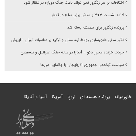
اختلافات بر سر زنگزور نمی تواند باعث جنگ دوباره در قفقاز شود
ادامه نشست ۳+۳ و تلاش برای صلح در قفقاز
پرونده زنگزور برای همیشه بسته شد
تأثیر منفی عادی‌سازی روابط ارمنستان و ترکیه بر مناسبات تهران - ایروان
حرکت خزنده محور باکو – آنکارا در سایه جنگ اسرائیل و فلسطین
سیاست تهاجمی جمهوری آذربایجان با جانمایی مرزها
خاورمیانه
پرونده هسته ای
اروپا
آمریکا
آسیا و آفریقا