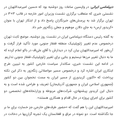
دیپلماسی ایرانی
: در واپسین ساعات روز دوشنبه بود که حسین امیرعبداللهیان در
نشستی خبری که متعاقب برگزاری نشست وزیران امور خارجه در قالب ۳+۳ در
تهران برگزار شد به پرسش‌های خبرنگاران پاسخ داد و از ابتکار تهران با عنوان
«کریدور ارس» به جای دالان موهوم و جعلی زنگه‌زور خبر داد.
به گفته رئیس دستگاه دیپلماسی ایران در نشست روز دوشنبه، موضع ثابت تهران
درخصوص عدم تغییر ژئوپلیتیک منطقه قفقاز جنوبی مورد تأکید قرار گرفت و
آن‌طور که امیرعبداللهیان بیان کرد در دیدارش با آقای علی‌اف در باکو اعلام کرده که
ما به دنبال تغییر مرزها نیستیم و بنایی برای تغییر ژئوپلیتیک قفقاز جنوبی نداریم.
در ادامه این نشست خبری، سکاندار سیاست خارجی کشور به تبیین طرح
ابتکاری ایران اشاره کرد و درخصوص مسیر مواصلاتی زنگه‌زور به ذکر این نکته
پرداخت که «اکنون کریدوری از مسیر ایران به سمت نخجوان بین دو کشور
(جمهوری اسلامی ایران و جمهوری آذربایجان) تعریف و طراحی شده است و به
دنبال این کریدور پیشنهادی، شرکت‌های مربوطه و وزارتخانه‌های تخصصی دو
کشور برای اجرای پروژه در حال اقدام و همکاری هستند».
امیرعبداللهیان این را هم گفت که «حضور طرف‌های خارجی جز خسارت برای ما بر
جا نگذاشته است. دو نمونه در عراق و افغانستان یک تجربه گران‌بها در دخالت در