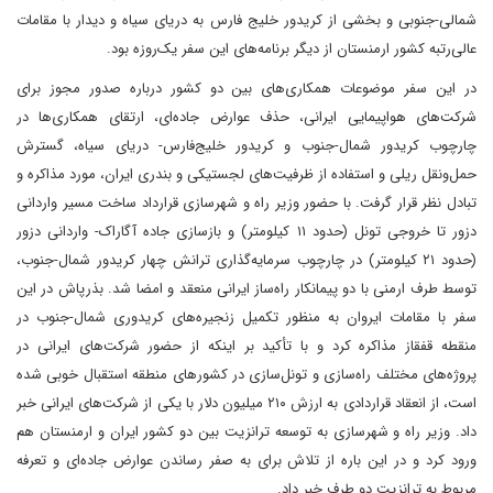
شمالی-جنوبی و بخشی از کریدور خلیج فارس به دریای سیاه و دیدار با مقامات
عالی‌رتبه کشور ارمنستان از دیگر برنامه‌های این سفر یک‌روزه بود.
در این سفر موضوعات همکاری‌های بین دو کشور درباره صدور مجوز برای
شرکت‌های هواپیمایی ایرانی، حذف عوارض جاده‌ای، ارتقای همکاری‌ها در
چارچوب کریدور شمال-جنوب و کریدور خلیج‌فارس- دریای سیاه، گسترش
حمل‌ونقل ریلی و استفاده از ظرفیت‌های لجستیکی و بندری ایران، مورد مذاکره و
تبادل نظر قرار گرفت. با حضور وزیر راه و شهرسازی قرارداد ساخت مسیر واردانی
دزور تا خروجی تونل (حدود ۱۱ کیلومتر) و بازسازی جاده آگاراک- واردانی دزور
(حدود ۲۱ کیلومتر) در چارچوب سرمایه‌گذاری ترانش چهار کریدور شمال-جنوب،
توسط طرف ارمنی با دو پیمانکار راه‌ساز ایرانی منعقد و امضا شد. بذرپاش در این
سفر با مقامات ایروان به منظور تکمیل زنجیره‌های کریدوری شمال-جنوب در
منقطه قفقاز مذاکره کرد و با تأکید بر اینکه از حضور شرکت‌های ایرانی در
پروژه‌های مختلف راه‌سازی و تونل‌سازی در کشور‌های منطقه استقبال خوبی شده
است، از انعقاد قراردادی به ارزش ۲۱۰ میلیون دلار با یکی از شرکت‌های ایرانی خبر
داد. وزیر راه و شهرسازی به توسعه ترانزیت بین دو کشور ایران و ارمنستان هم
ورود کرد و در این باره از تلاش برای به صفر رساندن عوارض جاده‌ای و تعرفه
مربوط به ترانزیت دو طرف خبر داد.