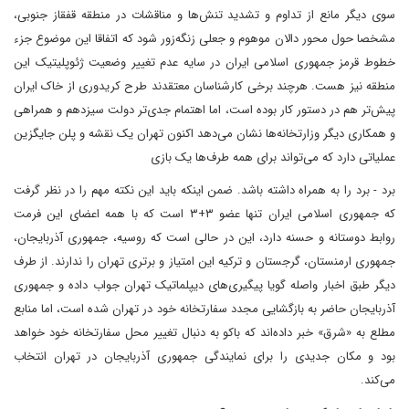
سوی دیگر مانع از تداوم و تشدید تنش‌ها و مناقشات در منطقه قفقاز جنوبی،
مشخصا حول محور دالان موهوم و جعلی زنگه‌زور شود که اتفاقا این موضوع جزء
خطوط قرمز جمهوری اسلامی ایران در سایه عدم تغییر وضعیت ژئوپلیتیک این
منطقه نیز هست. هرچند برخی کارشناسان معتقدند طرح کریدوری از خاک ایران
پیش‌تر هم در دستور کار بوده است، اما اهتمام جدی‌تر دولت سیزدهم و همراهی
و همکاری دیگر وزارتخانه‌ها نشان می‌دهد اکنون تهران یک نقشه و پلن جایگزین
عملیاتی دارد که می‌تواند برای همه طرف‌ها یک بازی
برد - برد را به همراه داشته باشد. ضمن اینکه باید این نکته مهم را در نظر گرفت
که جمهوری اسلامی ایران تنها عضو ۳+۳ است که با همه اعضای این فرمت
روابط دوستانه و حسنه دارد، این در حالی است که روسیه، جمهوری آذربایجان،
جمهوری ارمنستان، گرجستان و ترکیه این امتیاز و برتری تهران را ندارند. از طرف
دیگر طبق اخبار واصله گویا پیگیری‌های دیپلماتیک تهران جواب داده و جمهوری
آذربایجان حاضر به بازگشایی مجدد سفارتخانه خود در تهران شده است، اما منابع
مطلع به «شرق» خبر داده‌اند که باکو به دنبال تغییر محل سفارتخانه خود خواهد
بود و مکان جدیدی را برای نمایندگی جمهوری آذربایجان در تهران انتخاب
می‌کند.