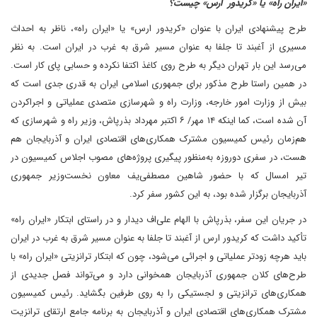
«ایران راه» یا «کریدور ارس» چیست؟
طرح پیشنهادی ایران با عنوان «کریدور ارس» یا «ایران راه»، ناظر به احداث
مسیری از آغبند تا جلفا به عنوان مسیر شرق به غرب در ایران است. به نظر
می‌رسد این بار تهران دیگر به طرح روی کاغذ اکتفا نکرده و حسابی پای کار است.
در همین راستا طرح مذکور برای جمهوری اسلامی ایران به قدری جدی است که
بیش از وزارت امور خارجه، وزارت راه و شهرسازی متصدی عملیاتی و اجراکردن
آن شده است، کما اینکه ۱۴ مهر/ ۶ اکتبر مهرداد بذرپاش، وزیر راه و شهرسازی که
هم‌زمان رئیس کمیسیون مشترک همکاری‌های اقتصادی ایران و آذربایجان هم
هست، در سفری دوروزه به‌منظور پیگیری پروژه‌های مصوب اجلاس کمیسیون در
تیر امسال که با حضور شاهین مصطفی‌یف معاون نخست‌وزیر جمهوری
آذربایجان برگزار شده بود، به این کشور سفر کرد.
در جریان این سفر، بذرپاش با الهام علی‌اف دیدار و در راستای ابتکار «ایران راه»
تأکید داشت که کریدور ارس از آغبند تا جلفا به عنوان مسیر شرق به غرب در ایران
باید هرچه زودتر عملیاتی و اجرائی می‌شود، چون که ابتکار ترانزیتی «ایران راه» با
طرح‌های کلان جمهوری آذربایجان همخوانی دارد و می‌تواند فصل جدیدی از
همکاری‌های ترانزیتی و لجستیکی را به روی طرفین بگشاید. رئیس کمیسیون
مشترک همکاری‌های اقتصادی ایران و آذربایجان به برنامه جامع ارتقای ترانزیت