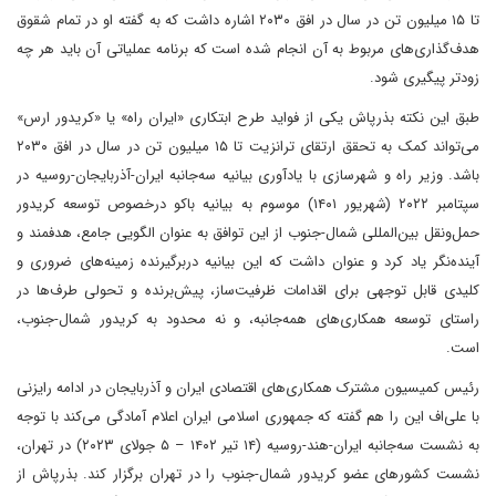
تا ۱۵ میلیون تن در سال در افق ۲۰۳۰ اشاره داشت که به گفته او در تمام شقوق
هدف‌گذاری‌های مربوط به آن انجام شده است که برنامه عملیاتی آن باید هر چه
زودتر پیگیری شود.
طبق این نکته بذرپاش یکی از فواید طرح ابتکاری «ایران راه» یا «کریدور ارس»
می‌تواند کمک به تحقق ارتقای ترانزیت تا ۱۵ میلیون تن در سال در افق ۲۰۳۰
باشد. وزیر راه و شهرسازی با یادآوری بیانیه سه‌جانبه ایران-آذربایجان-روسیه در
سپتامبر ۲۰۲۲ (شهریور ۱۴۰۱) موسوم به بیانیه باکو درخصوص توسعه کریدور
حمل‌ونقل بین‌المللی شمال-جنوب از این توافق به عنوان الگویی جامع، هدفمند و
آینده‌نگر یاد کرد و عنوان داشت که این بیانیه دربرگیرنده زمینه‌های ضروری و
کلیدی قابل توجهی برای اقدامات ظرفیت‌ساز، پیش‌برنده و تحولی طرف‌ها در
راستای توسعه همکاری‌های همه‌جانبه، و نه محدود به کریدور شمال-جنوب،
است.
رئیس کمیسیون مشترک همکاری‌های اقتصادی ایران و آذربایجان در ادامه رایزنی
با علی‌اف این را هم گفته که جمهوری اسلامی ایران اعلام آمادگی می‌کند با توجه
به نشست سه‌جانبه ایران-هند-روسیه (۱۴ تیر ۱۴۰۲ – ۵ جولای ۲۰۲۳) در تهران،
نشست کشورهای عضو کریدور شمال-جنوب را در تهران برگزار کند. بذرپاش از