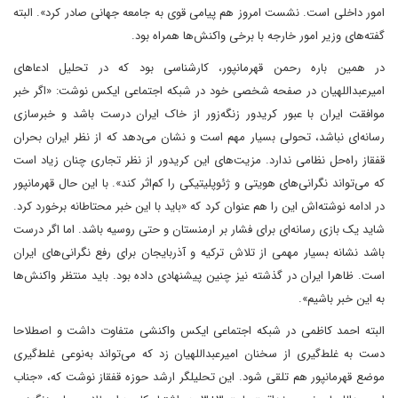
امور داخلی است. نشست امروز هم پیامی قوی به جامعه جهانی صادر کرد». البته
گفته‌های وزیر امور خارجه با برخی واکنش‌ها همراه بود.
در همین باره رحمن قهرمانپور، کارشناسی بود که در تحلیل ادعاهای
امیرعبداللهیان در صفحه شخصی خود در شبکه اجتماعی ایکس نوشت: «اگر خبر
موافقت ایران با عبور کریدور زنگه‌زور از خاک ایران درست باشد و خبرسازی
رسانه‌ای نباشد، تحولی بسیار مهم است و نشان می‌دهد که از نظر ایران بحران
قفقاز راه‌حل نظامی ندارد. مزیت‌های این کریدور از نظر تجاری چنان زیاد است
که می‌تواند نگرانی‌های هویتی و ژئوپلیتیکی را کم‌اثر کند». با این حال قهرمانپور
در ادامه نوشته‌اش این را هم عنوان کرد که «باید با این خبر محتاطانه برخورد کرد.
شاید یک بازی رسانه‌ای برای فشار بر ارمنستان و حتی روسیه باشد. اما اگر درست
باشد نشانه بسیار مهمی از تلاش ترکیه و آذربایجان برای رفع نگرانی‌های ایران
است. ظاهرا ایران در گذشته نیز چنین پیشنهادی داده بود. باید منتظر واکنش‌ها
به این خبر باشیم».
البته احمد کاظمی در شبکه اجتماعی ایکس واکنشی متفاوت داشت و اصطلاحا
دست به غلط‌گیری از سخنان امیرعبداللهیان زد که می‌تواند به‌نوعی غلط‌گیری
موضع قهرمانپور هم تلقی شود. این تحلیلگر ارشد حوزه قفقاز نوشت که، «جناب