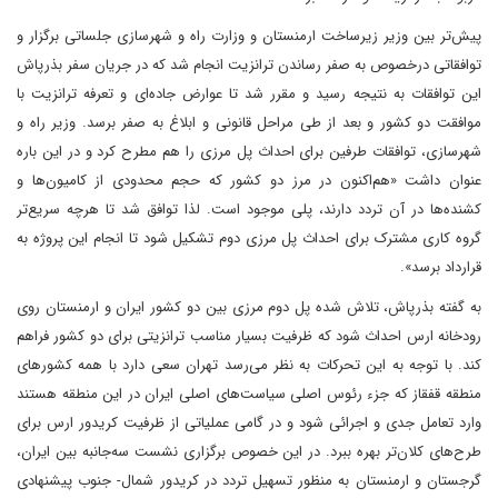
پیش‌تر بین وزیر زیرساخت ارمنستان و وزارت راه و شهرسازی جلساتی برگزار و
توافقاتی درخصوص به صفر رساندن ترانزیت انجام شد که در جریان سفر بذرپاش
این توافقات به نتیجه رسید و مقرر شد تا عوارض جاده‌ای و تعرفه ترانزیت با
موافقت دو کشور و بعد از طی مراحل قانونی و ابلاغ به صفر برسد. وزیر راه و
شهرسازی، توافقات طرفین برای احداث پل مرزی را هم مطرح کرد و در این باره
عنوان داشت «هم‌اکنون در مرز دو کشور که حجم محدودی از کامیون‌ها و
کشنده‌ها در آن تردد دارند، پلی موجود است. لذا توافق شد تا هرچه سریع‌تر
گروه کاری مشترک برای احداث پل مرزی دوم تشکیل شود تا انجام این پروژه به
قرارداد برسد».
به گفته بذرپاش، تلاش شده پل دوم مرزی بین دو کشور ایران و ارمنستان روی
رودخانه ارس احداث شود که ظرفیت بسیار مناسب ترانزیتی برای دو کشور فراهم
کند. با توجه به این تحرکات به نظر می‌رسد تهران سعی دارد با همه کشور‌های
منطقه قفقاز که جزء رئوس اصلی سیاست‌های اصلی ایران در این منطقه هستند
وارد تعامل جدی و اجرائی شود و در گامی عملیاتی از ظرفیت کریدور ارس برای
طرح‌های کلان‌تر بهره ببرد. در این خصوص برگزاری نشست سه‌جانبه بین ایران،
گرجستان و ارمنستان به منظور تسهیل تردد در کریدور شمال- جنوب پیشنهادی