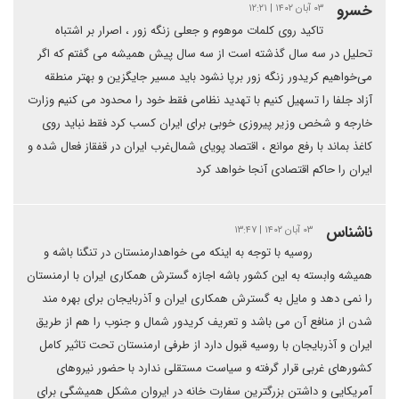
خسرو
۰۳ آبان ۱۴۰۲ | ۱۲:۲۱
تاکید روی کلمات موهوم و جعلی زنگه زور ، اصرار بر اشتباه
تحلیل در سه سال گذشته است از سه سال پیش همیشه می گفتم که اگر
می‌خواهیم کریدور زنگه زور برپا نشود باید مسیر جایگزین و بهتر منطقه
آزاد جلفا را تسهیل کنیم با تهدید نظامی فقط خود را محدود می کنیم وزارت
خارجه و شخص وزیر پیروزی خوبی برای ایران کسب کرد فقط نباید روی
کاغذ بماند با رفع موانع ، اقتصاد پویای شمال‌غرب ایران در قفقاز فعال شده و
ایران را حاکم اقتصادی آنجا خواهد کرد
ناشناس
۰۳ آبان ۱۴۰۲ | ۱۳:۴۷
روسیه با توجه به اینکه می خواهدارمنستان در تنگنا باشه و
همیشه وابسته به این کشور باشه اجازه گسترش همکاری ایران با ارمنستان
را نمی دهد و مایل به گسترش همکاری ایران و آذربایجان برای بهره مند
شدن از منافع آن می باشد و تعریف کریدور شمال و جنوب را هم از طریق
ایران و آذربایجان با روسیه قبول دارد از طرفی ارمنستان تحت تاثیر کامل
کشورهای غربی قرار گرفته و سیاست مستقلی ندارد با حضور نیروهای
آمریکایی و داشتن بزرگترین سفارت خانه در ایروان مشکل همیشگی برای