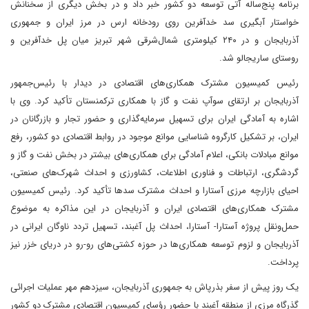
برنامه پنج‌ساله آتی توسعه دو کشور خبر داد و در بخش دیگری از سخنانش
خواستار آبگیری سد خدآفرین روی رودخانه ارس در مرز ایران و جمهوری
آذربایجان و در ۲۴۰ کیلومتری شمال‌شرقی شهر تبریز میان پل خدآفرین و
روستای ساریجالو شد.
رئیس کمیسیون مشترک همکاری‌های اقتصادی در دیدار با رئیس‌جمهور
آذربایجان بر ارتقای سوآپ نفت و گاز با همکاری ترکمنستان تأکید کرد. وی با
اشاره به آمادگی ایران برای تسهیل سرمایه‌گذاری و حضور تجار و بازرگانان در
ایران، بر تشکیل کارگروه شناسایی موانع موجود در روابط اقتصادی دو کشور، رفع
موانع مبادلات بانکی، اعلام آمادگی برای همکاری‌های بیشتر در بخش نفت و گاز و
گردشگری، ارتباطات و فناوری اطلاعات، کشاورزی و احداث شهرک‌های صنعتی،
احیای بازارچه مرزی آستارا و احداث مشترک سدها تأکید کرد. رئیس کمیسیون
مشترک همکاری‌های اقتصادی ایران و آذربایجان در این مذاکره به موضوع
حمل‌ونقل پروژه آستارا- آستارا، احداث پل آغبند، تسهیل تردد ناوگان ایرانی در
آذربایجان و لزوم توسعه همکاری‌ها در حوزه کشتی‌های رو-رو در دریای خزر نیز
پرداخت.
یک روز پیش از سفر بذرپاش به جمهوری آذربایجان، سیزدهم مهر عملیات اجرائی
گذرگاه مرزی از منطقه آغبند با حضور رؤسای کمیسیون اقتصادی مشترک دو کشور