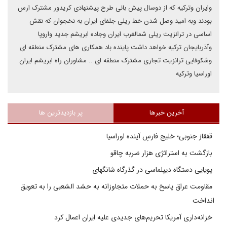
وایران وترکیه که از دوسال پیش بانی طرح پیشنهادی کریدور مشترک ارس
بودند وبه امید وصل شدن خط ریلی جلفای ایران به نخجوان که نقش
اساسی در ترانزیت ریلی شمالغرب ایران وجاده ابریشم جدید واروپا
وآذربایجان ترکیه خواهد داشت پاینده باد همکاری های مشترک منطقه ای
وشکوفایی ترانزیت تجاری مشترک منطقه ای .. مشاوران راه ابریشم ایران
اوراسیا وترکیه
آخرین خبرها
پر بازدیدترین ها
قفقاز جنوبی؛ خلیج فارسِ آینده اوراسیا
بازگشت به استراتژی هزار ضربه چاقو
پویایی دستگاه دیپلماسی در گذرگاه شانگهای
مقاومت عراق پاسخ به حملات متجاوزانه به حشد الشعبی را به تعویق
انداخت
خزانه‌داری آمریکا تحریم‌های جدیدی علیه ایران اعمال کرد