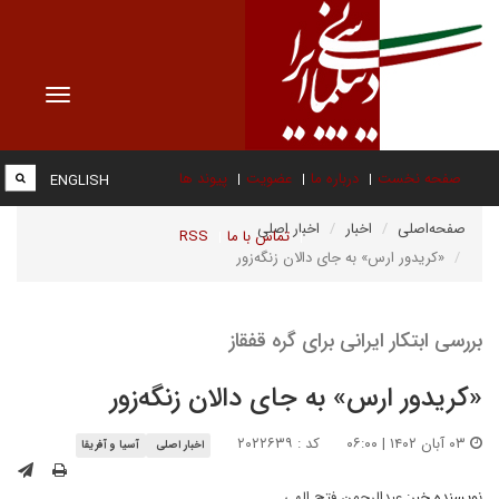
Toggle
vigation
صفحه نخست
درباره ما
عضویت
پیوند ها
ENGLISH
صفحه‌اصلی
اخبار
اخبار اصلی
تماس با ما
RSS
«کریدور ارس» به جای دالان زنگه‌زور
بررسی ابتکار ایرانی برای گره قفقاز
«کریدور ارس» به جای دالان زنگه‌زور
۰۳ آبان ۱۴۰۲ | ۰۶:۰۰
کد : ۲۰۲۲۶۳۹
اخبار اصلی
آسیا و آفریقا
نویسنده خبر:
عبدالرحمن فتح الهی