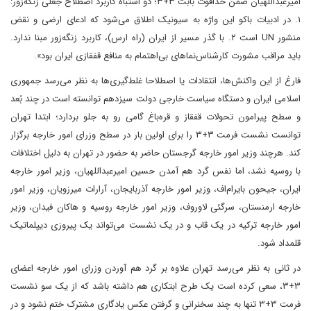
امیرعبداللهیان ضمن خداقوت بابت ۳+۳؛ دو اشتباه کاربرد اصطلاح جعلی زنگه‌زور:
۱. در ادبیات باکو این واژه به سیونیک اطلاق می‌شود که ادعای ارضی و نقض
منشور UN است ۲. با گذر مسیر از ایران (راه ارس)، کاربرد زنگه‌زور مبنا ندارد.
باید مراقب مشورت کارشناس‌نماهای بی‌اهتمام به منافع قفقازی ایران بود».
فارغ از این واکنش‌ها، انتقادات یا اصطلاحا غلط‌گیری‌ها به نظر می‌رسد جمهوری
اسلامی ایران و دستگاه سیاست خارجی دولت سیزدهم توانسته است در چند بُعد
و سطح پیرامون تحولات قفقاز و قره‌باغ گامی رو به جلو بردارد؛ ابتدا تهران
توانست نشست فرمت ۳+۳ را برای اولین بار در سطح وزرای امور خارجه برگزار
کند. هرچند وزیر امور خارجه گرجستان حاضر به حضور در تهران به دلیل اختلافات
با روسیه نشد، اما نفس گرد هم آمدن حسین امیرعبداللهیان، وزیر امور خارجه
ایران، جیحون بایرام‌اف، وزیر امور خارجه آذربایجان، آرارات میرزویان، وزیر امور
خارجه ارمنستان، سرگئی لاوروف، وزیر امور خارجه روسیه و هاکان فیدان، وزیر
امور خارجه ترکیه در یک قاب و در یک نشست می‌تواند یک پیروزی دیپلماتیک
قلمداد شود.
در ثانی به نظر می‌رسد تهران علاوه بر گرد هم آوردن وزرای امور خارجه اعضای
۳+۳، سعی کرده است یک طرح ابتکاری هم داشته باشد که از یک سو نشست
فرمت ۳+۳ تنها به چند سخنرانی و گرفتن عکس یادگاری مشترک ختم نشود و در