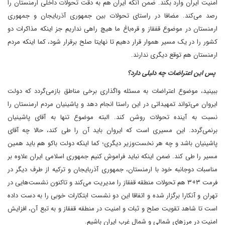
امنیت ایران وارد بکند. ضمن آنکه ایران هم به دقت تحولات داخلی ارمنستان را
رصد می‌کند. مضافا در راستای تحولات بین جمهوری آذربایجان و جمهوری
ارمنستان در موضوع قفقاز و قره‌‌باغ ما هیچ راهی نداریم جز اینکه مذاکرات دو
کشور را در یک مسیر هموار قرار دهیم تا نهایتا صلح برقرار شود، کما اینکه مردم
ارمنستان هم توقع دیگری ندارند.
پس این اعتراضات چه دلیلی دارد؟
ببینید، موضوع اعتراضات به مسئله واگذاری برخی مناطق بازمی‌گردد که دولت
ایروان می‌تواند تمهیداتی در این راستا انجام دهد و پاشینیان مردم ارمنستان را
نسبت به آینده تحولات روشن کند. البته موضوع تنها به آقای پاشینیان
برنمی‌گردد. این مسیری است که ایروان باید آن را طی کند، حالا چه آقای
پاشینیان باشد و چه هر نخست‌وزیر دیگری؛ کما اینکه دولت باکو هم باید همین
مسیر را طی کند. ضمن اینکه نباید فراموش کنیم جمهوری اسلامی ایران علاوه بر
مناسبات دوجانبه خود با ارمنستان، جمهوری آذربایجان و ترکیه از طرف دیگر در
فرمت ۳+۳ هم تحولات منطقه قفقاز را مدیریت می‌کند و تاکنون نشست‌هایی در
تهران و آنکارا برگزار شده و اتفاقا این دو نشست ابتکارات خوبی را به دست داده
است تا شاهد تقویت صلح و ثبات و امنیت در منطقه قفقاز و به تبع آن، افزایش
امنیت در مرزهای شمالی و شمال غرب ایران باشیم.