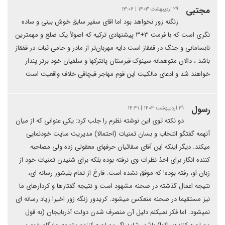
مجتبی
۲۹ اردیبهشت ۱۴۰۳ | ۱۳:۰۶
زنگنه زور نخواهد بود اما اقای سفیر سابق خوش بینی و ساده
نگری است که با فرمت ۳+۳ پیشنهادی ترکیه که اصولاً یک ضلع و مهمترین
نابسامانی و جنگ در قفقاز است دایه مهربان‌تر از مادر و حامی ثبات در قفقاز
باشد ، دالان متوهمانه سینوک قبرستان پانترکها و سلفیان خود برتر پندار
خواهند شد و ادعای مالکیت این قوم مهاجر قبچاقی خلاف واقعیت است
رسول
۲۹ اردیبهشت ۱۴۰۳ | ۱۴:۴۱
دو نکته توی این نوشته نظرم را جلب کرد: یکی عنوانی که از میان
آنهمه گفتگو انتخاب و بسان تمنیات (احتمالا) مدیریت سایت خودنمایی
میکند. دیگر اینکه این آقای سقائیان حرفهای معقولی زده ولی مصاحبه
کننده انگار برای اخذ نظرات وی نرفته بوده بلکه برای شنیدن تمنیات خود از
زبان او، رفته بوده! که موفق نشده است. فارغ از تمام بلبشور رسانه ای،
نتیجه اعمال گذشته در صحنه مشهود است و نتیجه گفتارها و کردارهای ما
نیز مستقیما در صحنه منعکس میشود. کریدور زنگه زور اخیرا زیاد رسانه ای
نمیشود. اما فکر نمیکنم دلیل آن منصرف شدن دولت آذربایجان (به قول