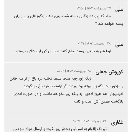
علی
۲۷ اردیبهشت ۱۴۰۳ | ۲۲:۵۲
حالا که پرونده زنگزور بسته شد ببینیم دهن زنگوزهای پان و یان
بسته خواهد شد ؟
علی
۲۸ اردیبهشت ۱۴۰۳ | ۰۱:۲۱
اونا هم به توافق برسند صلح کنند شما ول کن این دالان نیستید
کوروش جعلی
۲۸ اردیبهشت ۱۴۰۳ | ۰۸:۰۶
زنگه زور چیه هدف علیف تخلیه قره باغ از ارامنه خائن
و مزدور بود زنگه زور بهانه بود ببینید اگر ارامنه به قره باغ بازنگردند
آذربایجان هم هیچ ادعایی به زنگه زور نخواهد داشت و در. صورت ادعای
بازگشت همین آش است و کاسه
غفاری
۲۸ اردیبهشت ۱۴۰۳ | ۱۰:۲۷
تبریک اِالهام به اسرائیل بخطر روز نکبت و ارسال مواد سوختی