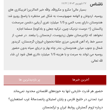
ناشناس
۲۷ شهریور ۱۴۰۳ | ۱۷:۲۲
بسیار عالی! مکرو و مکروالله، والله خیر الماکرین! فریبکاری های
روسیه، اردوغان و الهامه صهیونیست به شکل غیر منتظره با پاسخ روبرو شد:
هندوستان دارای بمب اتمی و 1/5 میلیارد نفری آریایی دشمن سرسخت
پاکستان (= دوست نزدیک چین، ترکیه جعلی و بادکوبه) مسلما اجازه
نخواهد که نژادپرستان مغول زردپوست، ارمنستان را ببلعند. در ضمن، از
مسیر خط راه آهن قدیمی مرزی جلفا-نخجوان-ایروان-گرجستان، کریدور
شمال و جنوب میان هندوستان، بندر چاه بهار و دریای سیاه بدون حضور
روسیه می تواند به سرعت و با هزینه 1/5 میلیارد دلاری فعال شود ان شاء
الله تعالی.
آخرین خبرها
پر بازدیدترین ها
حضور هر قدرت خارجی تنها به حوزه‌های اقتصادی محدود نمی‌ماند
نبرد تمدنی در خلیج فارس و پایان استیلای پانصدسالۀ غرب استعماری؟
درباره لزوم گسترش روابط ایران و ترکمنستان