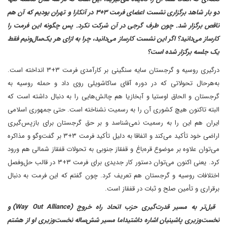
دو بار شاهد برگزاری نشست اعضای فرمت ۳+۳ در آنکارا و تهران بودیم که آن هم
ناقص برگزار شد. چون طرف گرجی در آن شرکت نکرد. پس چگونه این فرمت را
کارساز می‌دانید؟ اگر این نشست کارساز می‌دانید، چرا به ازای هر یک‌سال‌و‌نیم فقط
یک جلسه برگزار شده است؟
درگیری روسیه و گرجستان سایه سنگینی بر کارآمدی فرمت ۳+۳ انداخته است.
به‌هر‌حال تحولاتی که در دوره آقای ساکاشویلی روی داد و حمله روسیه به
گرجستان و الحاق اوستیا و آبخازیا هم چالش‌هایی را به دنبال داشته است که
البته تاکنون هیچ کشوری آن را به رسمیت نشناخته است. حتی جمهوری اسلامی
ایران هم این را به رسمیت نمی‌شناسد و بر حق گرجستان برای بازپس‌گیری
اراضی خود تأکید می‌کند و اتفاقا به دلیل تأکید فرمت ۳+۳ بر گفت‌وگو و مذاکره
می‌توان علاوه بر موضوع قره‌باغ و قفقاز جنوبی به تحولات قفقاز شمالی هم ورود
کرد. یعنی اکنون می‌توان دستور کار جدیدی برای فرمت ۳+۳ در قالب حل‌وفصل
اختلافات روسیه و گرجستان هم تعریف کرد. چون گفتم که این فرمت به دنبال
برقراری و تأمین صلح و ثبات در قفقاز است.
قبل‌تر به مسیر قدرت‌گیری حزب اتحاد راه خروج (Way Out Alliance) و
نخست‌وزیری پاشینیان اشاره داشتیداما مسیر شش‌ساله نخست‌وزیری او از هشتم