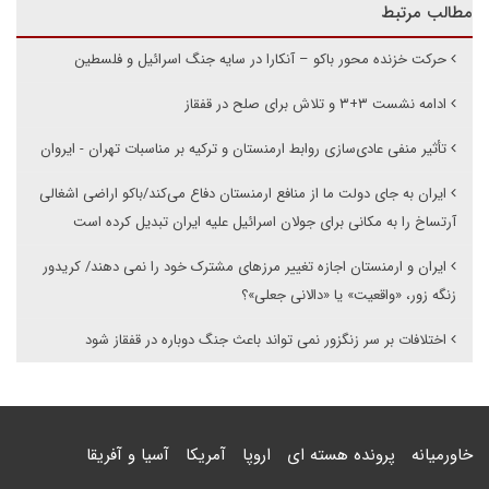
مطالب مرتبط
حرکت خزنده محور باکو – آنکارا در سایه جنگ اسرائیل و فلسطین
ادامه نشست ۳+۳ و تلاش برای صلح در قفقاز
تأثیر منفی عادی‌سازی روابط ارمنستان و ترکیه بر مناسبات تهران - ایروان
ایران به جای دولت ما از منافع ارمنستان دفاع می‌کند/باکو اراضی اشغالی
آرتساخ را به مکانی برای جولان اسرائیل علیه ایران تبدیل کرده است
ایران و ارمنستان اجازه تغییر مرزهای مشترک خود را نمی دهند/ کریدور
زنگه زور، «واقعیت» یا «دالانی جعلی»؟
اختلافات بر سر زنگزور نمی تواند باعث جنگ دوباره در قفقاز شود
خاورمیانه
پرونده هسته ای
اروپا
آمریکا
آسیا و آفریقا