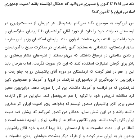
ماه می‌ ۲۰۱۸ تا کنون را مسیری می‌دانید که حداقل توانسته باشد امنیت جمهوری
اسلامی ایران را تأمین کند؟
من این‌گونه به موضوع نگاه نمی‌کنم. به‌هر‌حال هر دوره‌ای از نخست‌وزیری در
ارمنستان تحولات خود را دارد. از دوره آقای آبراهامیان تا کارپتیان سارگسیان و
خود پاشینیان. البته برخی مقامات ایراون مانند وارطان اسکانیان وزیر امور خارجه
سابق ارمنستان، انتقاداتی به عملکرد آقای پاشینیان در مذاکرات صلح با آذربایجان
و دادن مناطقی در قره‌باغ داشتند که می‌توانستند از اهرم‌های فشار بیشتری بر
باکو برای گرفتن امتیازات استفاده کنند که این کار صورت نگرفت. اما به‌هر‌حال باید
این را هم در نظر گرفت که ارمنستان در دوره آقای پاشینیان رو به جلو رفت و
در‌این‌بین با بهره‌گیری از دیاسپورای قدرتمند در اروپا و آمریکا و همچنین لابی
قدرتمندی که در فرانسه و آمریکا داشت، این کار را صورت دهد. در‌این‌بین سعی
کرد مناقشه تاریخی خود با ترکیه را هم حل‌وفصل کند. بنابراین در کل کارنامه
منفی برای آقای پاشینیان متصور نیستم که بخواهد روی امنیت ایران اثر مخربی
داشته باشد و در این شش سال، حداقل من تصور نمی‌کنم که ایشان ضد‌امنیت
ایران کاری کرده باشند. چون تاکنون منافع ما از جانب ایراون تهدید نشده است و
اتفاقا در این مدت مناسبات ما با ارمنستان ارتقا پیدا کرده و خود آقای پاشینیان
چندین بار به ایران سفر کردند و از طرف دیگر به‌شدت خواهان ارتقای مناسبات با