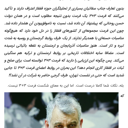
بدون تعارف جناب سقائیان بسیاری از تحلیلگران حوزه قفقاز اعتراف دارند و تأکید
می‌کنند که فرمت ۳+۳ یک فرمت بدون نتیجه مطلوب است و در همان دولت
حسن روحانی که پیشنهاد آن داده شد، نسبت به ناموفق‌بودن آن هشدار داده شد.
چون این فرمت مجموعه‌ای از کشورهای قفقاز را در دل خود دارد که هیچ‌گونه
مناسبات حسنه‌ای با همدیگر ندارند. از یک طرف روابط گرجستان و روسیه به شدت
تیره و تار است. هنوز مناسبات آذربایجان و ارمنستان به نقطه باثباتی نرسیده
است. مضافا سایه اختلافات تاریخی بر روابط ارمنستان و ترکیه هم سنگینی
می‌کند. پس چگونه این ارزیابی را دارید که فرمت ۳+۳ توانسته است برای صلح و
ثبات در قفقاز کاری انجام دهد؟ این بحران در روابط اعضای فرمت ۳+۳ تا جایی
شدید است که حتی در نشست تهران، طرف گرجی حاضر به شرکت در آن نشد؟!
بله، نکات شما کاملا درست است. اما این به معنای شکست فرمت ۳+۳ نیست.
که