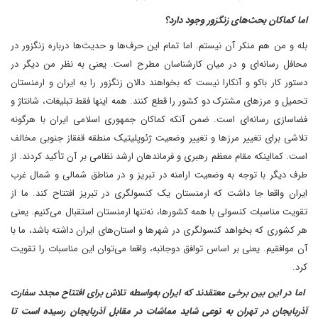
اما کماکان بحث‌های زنگزور وجود دارد؟
بله و من هم منکر آن نیستم. اما تمام این حرف‌ها و حدیث‌ها درباره زنگزور در
محافل رسانه‌ای و در میان کارشناسان مطرح است. یعنی به نظر من دیگر در
دستور کار باکو و آنکارا نیست که بخواهند دالان زنگزور را به ایران و ارمنستان
تحمیل و مرز‌های مشترک دو کشور را قطع کنند. همه اینها فقط تبلیغات، شانتاژ و
فضاسازی رسانه‌ای است. ضمن آنکه کماکان جمهوری اسلامی ایران با هرگونه
تلاشی برای تغییر مرزها و تغییر وضعیت ژئوپلیتیک منطقه قفقاز جنوبی مخالف
است. کما‌اینکه مقام معظم رهبری و فرماندهان ارشد نظامی بر آن تأکید کردند. از
طرف دیگر با توجه به وضعیت ارامنه در تبریز و در مناطق شمالی و شمال غرب
ایران واقعا جا داشت که ارمنستان یک کنسولگری در تبریز افتتاح کند. ما از
تقویت مناسبات کنسولی با همه کشورها، نه‌تنها ارمنستان استقبال می‌کنیم. یعنی
هر کشوری که بخواهد کنسولگری در شهرها و استان‌های ایران داشته باشد، ما با
آن موافقیم. یعنی بر اساس توافق دوجانبه، واقعا می‌توان این مناسبات را تقویت
کرد.
اما در این بین برخی معتقدند که ایران به‌واسطه تلاش برای افتتاح مجدد سفارت
آذربایجان در تهران به نوعی شاید مماشات در مقابل آذربایجان رسیده است تا