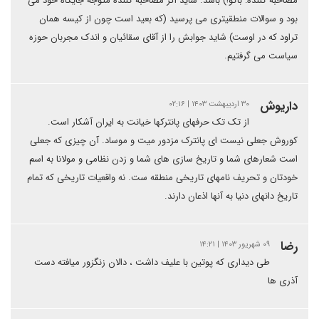
مصاحبه کننده: باکو!) باشد. شاید اگر مصاحبه کننده متوجه جایگاه خود می
بود و سوالات منطقیتری می پرسید (که بعید است چون از کیسه همان
تراود که در اوست) شاید جوابش را از آقای سقائیان و اندک مجربان حوزه
سیاست می گرفتیم.
داریوش
۳۰ اردیبهشت ۱۴۰۳ | ۰۲:۱۶
از تک تک حرفهای پانترکها خیانت به ایران آشکار است.
کوروش جعلی نیست ای پانترک مزدور میت و موساد. آن چیزی که جعلی
است شعارهای شما و تاریخ سازی های شما و زدن نظامی و مولانا به اسم
خودتان و تحریف نامهای تاریخی منطقه ست. نه واقعیات تاریخی که تمام
تاریخ دانهای دنیا به آنها اذعان دارند.
رضا
۰۹ شهریور ۱۴۰۳ | ۱۴:۲۱
طی دیداری که پوتین با علیف داشت ، دالان زنگزور میافته دست
آذری ها