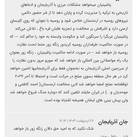
پاشینیان میخواهد مشکلات مرزی با آذربایجان و ادعاهای
تاریخی به ترکیه را مدیریت کرده و پایان دهد تا از شر حضور دائمی
نیروهای روسیه در ارمنستان خلاص شود و روسیه با نفوذی که روی کلیسای
ارمنی دارد و اشرافش بر مخالفت و تجزیه طلبان قره باغ ، تلاش می‌کند
پاشینیان غربگرا را سرنگون کند و حکومت وابسته به خود را حاکم کند --- که
در صورت حاکمیت طرفداران روسیه کریدور زنگه زور حتما تحت نظارت
روسیه باز خواهد شد -- در صورت ادامه حاکمیت پاشینیان ، زنگه زور بعنوان
یک راه مواصلاتی بین المللی باز خواهد شد که عبورو مرور بدون نظارت را
از سرزمین اصلی آذربایجان به نخجوان فقط برای آذربایجانیها تامین خواهد
کرد در هر حال منطقه بسوی صلح در حرکت است و احتمالا تا آخر ۲۰۲۴
توافقنامه صلح امضا خواهد شد لابی مخالفت ارمنستان( احمد کاظمی و
موحدیان و...) در ایران مایلند تلقین کنند که دوباره جنگ شروع خواهد شد
ولی پیش بینی های ایشان همیشه اشتباه بوده است
جان آذربايجان
۲۷ اردیبهشت ۱۴۰۳ | ۱۲:۱۴
شک نکنید که به امید حق دالان زنگه زور باز خواهد
شد.... یاعلی مدد