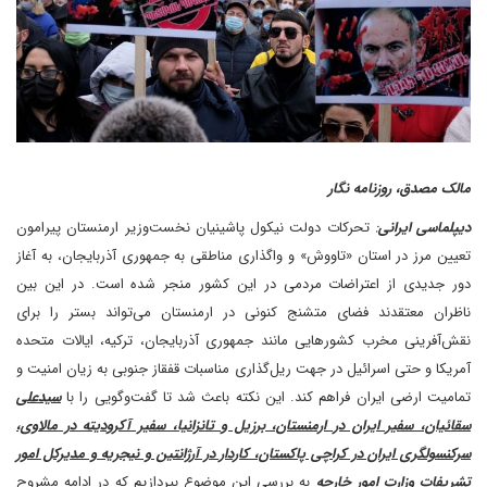
مالک مصدق، روزنامه نگار
دیپلماسی ایرانی
:
تحرکات دولت نیکول پاشینیان نخست‌وزیر ارمنستان پیرامون
تعیین مرز در استان «تاووش» و واگذاری مناطقی به جمهوری آذربایجان، به آغاز
دور جدیدی از اعتراضات مردمی در این کشور منجر شده است. در این بین
ناظران معتقدند فضای متشنج کنونی در ارمنستان می‌تواند بستر را برای
نقش‌آفرینی مخرب کشورهایی مانند جمهوری آذربایجان، ترکیه، ایالات متحده
آمریکا و حتی اسرائیل در جهت ریل‌گذاری مناسبات قفقاز جنوبی به زیان امنیت و
تمامیت ارضی ایران فراهم کند. این نکته باعث شد تا گفت‌وگویی را با
سیدعلی
سقائیان، سفیر ایران در ارمنستان، برزیل و تانزانیا، سفیر آکرودیته در مالاوی،
سرکنسولگری ایران در کراچی پاکستان، کاردار در آرژانتین و نیجریه و مدیرکل امور
تشریفات وزارت امور خارجه
به بررسی این موضوع بپردازیم که در ادامه مشروح