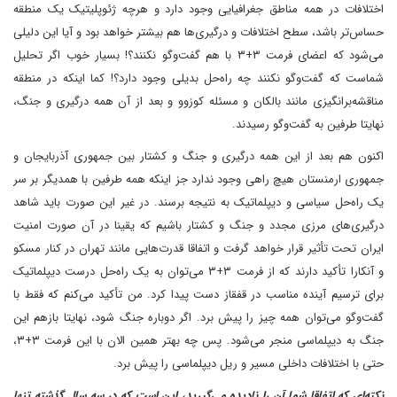
اختلافات در همه مناطق جغرافیایی وجود دارد و هرچه ژئوپلیتیک یک منطقه
حساس‌تر باشد، سطح اختلافات و درگیری‌ها هم بیشتر خواهد بود و آیا این دلیلی
می‌شود که اعضای فرمت ۳+۳ با هم گفت‌وگو نکنند؟! بسیار خوب اگر تحلیل
شماست که گفت‌وگو نکنند چه راه‌حل بدیلی وجود دارد؟! کما اینکه در منطقه
مناقشه‌برانگیزی مانند بالکان و مسئله کوزوو و بعد از آن همه درگیری و جنگ،
نهایتا طرفین به گفت‌وگو رسیدند.
اکنون هم بعد از این همه درگیری و جنگ و کشتار بین جمهوری آذربایجان و
جمهوری ارمنستان هیچ راهی وجود ندارد جز اینکه همه طرفین با همدیگر بر سر
یک راه‌حل سیاسی و دیپلماتیک به نتیجه برسند. در غیر این صورت باید شاهد
درگیری‌های مرزی مجدد و جنگ و کشتار باشیم که یقینا در آن صورت امنیت
ایران تحت تأثیر قرار خواهد گرفت و اتفاقا قدرت‌هایی مانند تهران در کنار مسکو
و آنکارا تأکید دارند که از فرمت ۳+۳ می‌توان به یک راه‌حل درست دیپلماتیک
برای ترسیم آینده مناسب در قفقاز دست پیدا کرد. من تأکید می‌کنم که فقط با
گفت‌وگو می‌توان همه چیز را پیش برد. اگر دوباره جنگ شود، نهایتا بازهم این
جنگ به دیپلماسی منجر می‌شود. پس چه بهتر همین الان با این فرمت ۳+۳،
حتی با اختلافات داخلی مسیر و ریل دیپلماسی را پیش برد.
نکته‌ای که اتفاقا شما آن را نادیده می‌گیرید، این است که در سه سال گذشته تنها