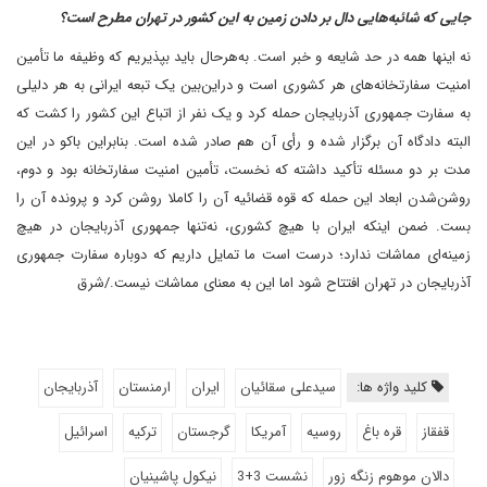
جایی که شائبه‌هایی دال بر دادن زمین به این کشور در تهران مطرح است؟
نه اینها همه در حد شایعه و خبر است. به‌هر‌حال باید بپذیریم که وظیفه ما تأمین
امنیت سفارتخانه‌های هر کشوری است و در‌این‌بین یک تبعه ایرانی به هر دلیلی
به سفارت جمهوری آذربایجان حمله کرد و یک نفر از اتباع این کشور را کشت که
البته دادگاه آن برگزار شده و رأی آن هم صادر شده است. بنابراین باکو در این
مدت بر دو مسئله تأکید داشته که نخست، تأمین امنیت سفارتخانه بود و دوم،
روشن‌شدن ابعاد این حمله که قوه قضائیه آن را کاملا روشن کرد و پرونده آن را
بست. ضمن اینکه ایران با هیچ کشوری، نه‌تنها جمهوری آذربایجان در هیچ
زمینه‌ای مماشات ندارد؛ درست است ما تمایل داریم که دوباره سفارت جمهوری
آذربایجان در تهران افتتاح شود اما این به معنای مماشات نیست./شرق
کلید واژه ها:
سیدعلی سقائیان
ایران
ارمنستان
آذربایجان
قفقاز
قره باغ
روسیه
آمریکا
گرجستان
ترکیه
اسرائیل
دالان موهوم زنگه زور
نشست 3+3
نیکول پاشینیان