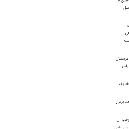
1996، عوامل سعودی که ادعا شد توسط حزب‌الله لبنان آموزش دیده بودند و برای ایرانی‌ها کار می‌کردند، مجتمع مسکونی الخبر را منفجر کردند که به کشته شدن 19
عمل
ه
لی
ست
 عربستان
راسر
جاد یک
 برقرار
موجب آن،
ن و عادی