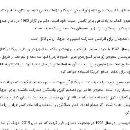
بق با اولویت های تازه ژئوپلیتیکی امریکا و الزامات دفاعی تازه عربستان، تنظیم کنند
یکی از مهم ترین اولویت ها و چالش های واشنگتن در عربستان سعودی کمک به پادشاهی برای تامین امنیت خو
امریکا و عربستان دارد، زیرا همچنان یک خیابان یک طرفه است.
ن، همچنان برای افزایش مشارکت امنیتی با امریکا ارزش قائل است.
روابط دیپلماتیک امریکا و عربستان به سال 1933 بازمی گردد، ولی در سال 1945 با دیدار مخفی فرانکلین روزولت و ملک عبدالعزیز در رزمناو امریکا د
 عربستان سعودی (و سایر کشورهای عربی خلیج فارس) تنها سه دهه و نیم بعد از طریق 
د برای حفظ منافع آمریکا استفاده خواهد کرد.
تر در ماه اوت 1990 و زمانی بود که صدام حسین کویت را تصرف کند. امریکا از آن جهت تصمیم به مداخله گرفت که دریاف
 بسیار زیاد است. سعودی ها در این تصمیم گیری واشنگتن مشارکت داشتند. برای امریکا
رده تری از جمله حفظ نظم منطقه ای این دوست امریکا بود. به بیان کمتر دیپلماتیک
تی ها نداشت. اگر صدام اهداف کمتر حداکثری را انتخاب و اقدامات کمتر افراطی را دن
رد.
علت این که من این سناریوی فرضی را مطرح می‌کنم این است که عربستان در سال 1996 در وضعیت م