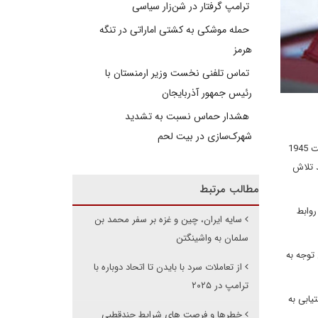
ترامپ گرفتار در شن‌زار سیاسی
حمله موشکی به کشتی اماراتی در تنگه
هرمز
تماس تلفنی نخست وزیر ارمنستان با
رئیس جمهور آذربایجان
هشدار حماس نسبت به تشدید
شهرک‌سازی در بیت‌ لحم
اگرچه روابط دوجانبه ایالات متحده امریکا و عربستان سعودی در حال بهبود است، ابهامات و ماهیت معامله گونه پیمان نفت در برابر امنیت 1945
 تلاش
مطالب مرتبط
روابط
سایه ایران، چین و غزه بر سفر محمد بن
سلمان به واشینگتن
توجه به
از تعاملات سرد با بایدن تا اتحاد دوباره با
ترامپ در ۲۰۲۵
یابی به
خطرها و فرصت های شرایط چندقطبی