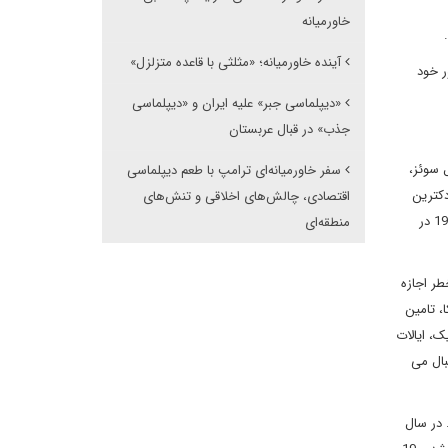
خاورمیانه
.
آینده خاورمیانه؛ «مثلثی با قاعده متزلزل»
د است. دکترین کارتر 1980 در زمان صدور خود
«دیپلماسی جبر» علیه ایران و «دیپلماسی
جذب» در قبال عربستان
ر کانال سوئز،
سفر خاورمیانه‌ای ترامپ با طعم دیپلماسی
دکترین
اقتصادی، چالش‌های اخلاقی و تنش‌های
کارتر رخ داد. جیمی کارتر که نگران تهاجم احتمالی اتحاد شوروی به خلیج نفت خیز فارس پس از حمله آن به افغانستان در سال 1979 بود، در 23 ژانویه 1980 در
منطقه‌ای
ت خطر اجازه
، تامین
، ایالات
بال می
شابهی قرار گرفت که در سال 2019 مهلک تر شد. در سال