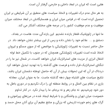
هایی است که ایران در ابعاد داخلی و خارجی گرفتار آن است.
به هر حال عدم درک تغییرات و اتخاذ سیاست های منطبق بر آن شرایطی بر ایران
تحمیل کرده است که در قیاس میان ایران و همسایگانش در ابعاد مختلف میزان
موفقیت و عدم موفقیت کشور را در عرصه های مختلف آشکار می کند.
ما تنها در ژئوپلتیک قفقاز بازنده نشدیم. این بازندگی مدت هاست در بغداد،
دمشق و ... علائم خود را نشان داده و پس از این بیشتر نشان خواهد داد. در
حال حاضر نسبت به تغییرات ژئوپلتیکی با مواضعی که از سوی مسکو و ایروان
اتخاذ شده است تغییرات ژئوپلتتکی همچنان که در جنوب با تکمیل خط لوله
انتقال انرژی از مزیت های استراتژیک ایران خواهد کاست، در شمال نیز ما را در
تنگنای استراتژیک قرار داده و فرصت های گذشته را به تهدید تبدیل خواهد کرد.
دردناک تر آن که این تحولات بیش از آن که حاصل توطئه دشمنان ایران باشد،
نتایج سیاست های اشتباه چهار دهه گذشته ماست. ما به عنوان ایران، معادله
بازی در نظام بین الملل و در روابط منطقه ای را درک نکردیم و در دوری باطل به
دور خود چرخیدیم. نه جام زهر و نه برجام، ما را بیدار نکرد. در کنار تداوم
خصومت میان تهران و واشنگتن و با شرایط ایجاد شده در مرزهای پیرامونی و
گرک های زخم خورده تاریخی که بزرگی و منابع عظیم آن برای آنان محل حسد و