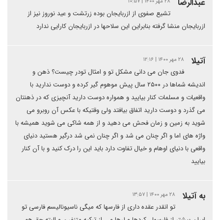
عبدالرضا
۲۸ مهر ۱۴۰۰ | ۱۰:۵۷
تشیع صفوی از ازربایجان بوده زرتشت و عید نوروز نیز از
ازربایجان منشا گرفته بنابراین این سلاحها در ازربایجان کارایی ندارد
آتیلا
۲۸ مهر ۱۴۰۰ | ۱۲:۱۶
فدوی جان می دانی مشکل تو و امثال تودر چیست؟ ذهن و
اندیشه شماها در ۲۵۰۰ سال پیش موهوم گیر کرده و دوست ندارید با
واقعیات و مسلمات کنار بیایید و همواره دوست دارید آنچیزی که در ذهنتان
می گذرد و دوست دارید اتفاق بیافتد ولی وقتیکه با عکس آن روبرو می
شوید به زمین و زمان فحش می دهید و از همه شاکی می شوید همیشه با
واژه های اما و اگر چنان می شد و اگر چنان نمی شد درگیر هستید دنیای
واقعی با دنیای اوهام و خیال تفاوت دارد باید این را درک کنید و با آن کنار
بیایید
به آتیلا
۲۸ مهر ۱۴۰۰ | ۱۳:۵۷
تو انقدر عقده داری از فارسها که میگی ناسیونالیسم فارسی تو
ایران بیشتر از فارسها ، کردها و لرها و ...از ترکیه متنفرن و البته حق هم