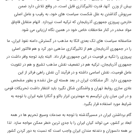
بیش از وزن آنها، قدرت تاثیرگذاری قایل است، در واقع تلاش دارد ضمن
سرپوش گذاشتن به علل شکست سیاست های خود، به رقیب و عامل اصلی
خارجی پیروزی جمهوری آذربایجان که ترکیه است نپردازد. اتهام متقابل قاچاق
مواد مخدر در کنار ملاحظات خاص خود در همین نگاه ارزیابی می شود.
متاسفانه سیاست های تک بعدی اتکا به مذهب در گسترش دامنه نفوذ ایران، ما
را در جمهوری آذربایجان هم از تاثیرگذاری مذهبی دور کرد و هم فاکتور اصلی
پیروزی را تکیه بر قومیت در این جمهوری قرار داد. البته باید توجه وافر داشت در
جمهوری آذربایجان، ترکیه هم در تضعیف نقش مذهب تشیع و هم در تقویت
عامل قومیت، نقش اساسی داشته و در فرآیند آن نقش راهی فراتر از این
جمهوری دارد. اگر مشکلات ایران در بعد هسته ای حل نشده و بطور مشخص
عادی سازی روابط تهران و واشنگتن شکل نگیرد باید انتظار داشت تحریکات قومی
و در این میان پان ترکیسم به مهمترین ابزار باکو و آنکارا علیه ایران با توجه به
شرایط مورد استفاده قرار بگیرد.
گام برداشتن ایران در مسیرگذشته با توجه به صدمات وسیع تحریم ها در همه
ابعاد بر کشور، می تواند کیان ایران را با جدی ترین خطر ممکن مواجه سازد. لذا
بر همه دلسوزان و دغدغه مندان ایران واجب است که نسبت به دور کردن کشور