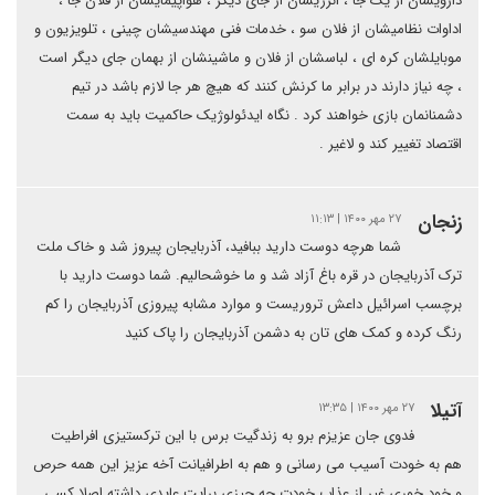
دارویشان از یک جا ، انرژیشان از جای دیگر ، هواپیمایشان از فلان جا ،
اداوات نظامیشان از فلان سو ، خدمات فنی مهندسیشان چینی ، تلویزیون و
موبایلشان کره ای ، لباسشان از فلان و ماشینشان از بهمان جای دیگر است
، چه نیاز دارند در برابر ما کرنش کنند که هیچ هر جا لازم باشد در تیم
دشمنانمان بازی خواهند کرد . نگاه ایدئولوژیک حاکمیت باید به سمت
اقتصاد تغییر کند و لاغیر .
زنجان
۲۷ مهر ۱۴۰۰ | ۱۱:۱۳
شما هرچه دوست دارید ببافید، آذربایجان پیروز شد و خاک ملت
ترک آذربایجان در قره باغ آزاد شد و ما خوشحالیم. شما دوست دارید با
برچسب اسرائیل داعش تروریست و موارد مشابه پیروزی آذربایجان را کم
رنگ کرده و کمک های تان به دشمن آذربایجان را پاک کنید
آتیلا
۲۷ مهر ۱۴۰۰ | ۱۳:۳۵
فدوی جان عزیزم برو به زندگیت برس با این ترکستیزی افراطیت
هم به خودت آسیب می رسانی و هم به اطرافیانت آخه عزیز این همه حرص
و خود خوری غیر از عذاب خودت چه چیزی برایت عایدی داشته اصلا کسی