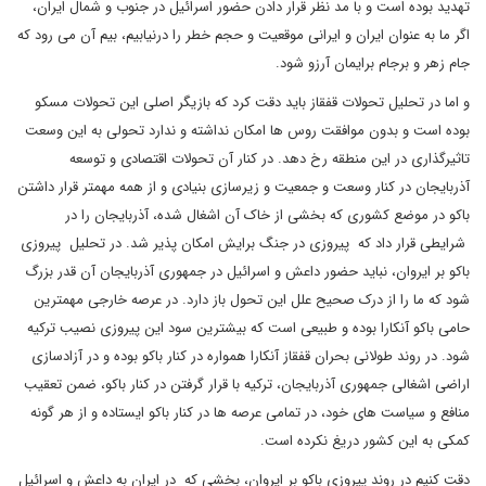
تهدید بوده است و با مد نظر قرار دادن حضور اسرائیل در جنوب و شمال ایران،
اگر ما به عنوان ایران و ایرانی موقعیت و حجم خطر را درنیابیم، بیم آن می رود که
جام زهر و برجام برایمان آرزو شود.
و اما در تحلیل تحولات قفقاز باید دقت کرد که بازیگر اصلی این تحولات مسکو
بوده است و بدون موافقت روس ها امکان نداشته و ندارد تحولی به این وسعت
تاثیرگذاری در این منطقه رخ دهد. در کنار آن تحولات اقتصادی و توسعه
آذربایجان در کنار وسعت و جمعیت و زیرسازی بنیادی و از همه مهمتر قرار داشتن
باکو در موضع کشوری که بخشی از خاک آن اشغال شده، آذربایجان را در
شرایطی قرار داد که پیروزی در جنگ برایش امکان پذیر شد. در تحلیل پیروزی
باکو بر ایروان، نباید حضور داعش و اسرائیل در جمهوری آذربایجان آن قدر بزرگ
شود که ما را از درک صحیح علل این تحول باز دارد. در عرصه خارجی مهمترین
حامی باکو آنکارا بوده و طبیعی است که بیشترین سود این پیروزی نصیب ترکیه
شود. در روند طولانی بحران قفقاز آنکارا همواره در کنار باکو بوده و در آزادسازی
اراضی اشغالی جمهوری آذربایجان، ترکیه با قرار گرفتن در کنار باکو، ضمن تعقیب
منافع و سیاست های خود، در تمامی عرصه ها در کنار باکو ایستاده و از هر گونه
کمکی به این کشور دریغ نکرده است.
دقت کنیم در روند پیروزی باکو بر ایروان، بخشی که در ایران به داعش و اسرائیل