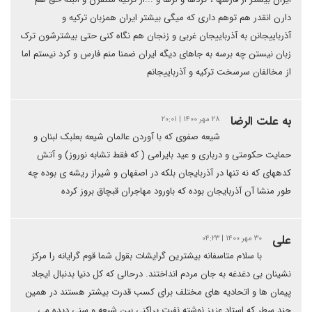
دارن انقدر هم توهم داری که میگی بیشتر ایران همزبان ترکیه و
آذرباییجانن به آذرباییجان غربی و زنجان هم نگاه کنی حتی بیشترشون ترک
زبان نیستن چه برسه به جاهای دیگه ایران ضمنا منم فارس و کرد نیستم اما
از مخالفان سرسخت ترکیه و آذرباییجانم
به علت الرضا
۲۸ مهر ۱۴۰۰ | ۲۰:۰۱
شیعه صفوی که با آوردن عالمان شیعه بعلبک لبنان و
حمایت حکومتی و درباری و عید بایرامی ( که فقط تشابه نوروز) و آتش
کدههای که نه تنها در آذربایجان بلکه در اصفهان و شیراز ریشه ی بوده چه
طور منشا آن آذربایجان بوده که باورود مهاجران قبچاق بروز کرده
علی
۳۰ مهر ۱۴۰۰ | ۰۴:۲۳
با سلام متاسفانه بیشترین گرایشات بقول شما قوم گرایانه را مرکز
نشینان بی دغدغه به جان مردم انداختند. درحالی که کل دنیا بدنبال ایجاد
پیمان ها و اتحادیه های مختلف برای کسب قدرت بیشتر هستند در همین
چند سطر که استاد عزیز نوشته نفرت پراکنی بین شیعه و سنی دیده می