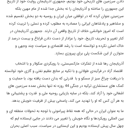
دادن سرزمین های تاریخی خود بودیم، جمهوری آذربایجان روایت خود از تاریخ
این جمهوری را ساخته و آذربایجان را نه بخش جدا شده از مام مهین بلکه
سرزمینی عنوان کرده که در توافقی میان ایران و روسیه به دو بخش تقسیم شده
و مشاهیر و پادشاهان ایرانی را مصادره به مطلوب کرده و نسلی را تربیت کرده
است که امروز خوانشی خلاف از تاریخ واقعی آن دارند. جمهوری آذربایجان در
کنار تغییر و تحریف تاریخ، خود را عزادار از دست دادن قراباغ و بیست درصد از
خاک اصلی نکرده و توانسته است با رشد اقتصادی و سیاست چند وجهی و
متوازن از این شکست پلی برای پیروزی بسازد.
آذربایجان رها شده از تفکرات مارکسیستی، با رویکردی سکولار و با انتخاب
اقتصاد آزاد در فرآیندی طولانی و با تکیه بر منابع عظیم نفتی و گازی خود توانسته
با دریافت چراغ سبز از مسکو و با قدرتی که بدان دست یافته بود، با حمایت و
کمک های مستشاری ترکیه در جنگی 44 روزه نه تنها بخش عمده سرزمین های
اشغالی خود را آزاد کند، بلکه در سایه بازیابی روحیه ملی و قدرت و پشتیبانی ها
به هر آن کس که او را تهدید می کند، پاسخی بیش از ظرفیت خویش بدهد.
ما به عنوان ایران در حالی که همه نقاط پیرامونی با توجه به تحولات منطقه ای و
بین المللی رویکردها و نگاه خویش را تغییر می دادند در جایی ایستاده ایم که
چهل سال پیش ایستاده بودیم و این ایستایی در سیاست، سبب اصلی بحران