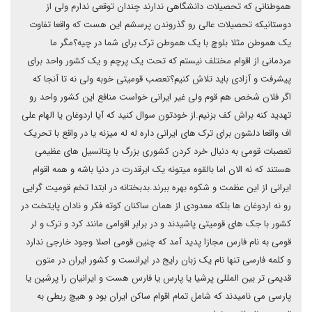
هموطنانی که تحصیلات دانشگاهی ندارند چندان توقعی ندارم ولی از
دوستانیکه تحصیلات عالی رو گذروندن پرسشم این هست که واقعا تفاوت
یک هموطن مثلا بلوچ با یک هموطن ترک برای شما در چیه؟مگر ما
مردمانی از اقوام مختلف نیستم که تحت یک پرچم و یک کشور واحد برای
پیشرفت و آزادی باید تلاش کنیم؟تعصب قومیتی خوبه ولی نه تا آنجا که
اگر فلان شخص هم قوم ولی غیر ایرانی خواست منافع این کشور واحد رو
تهدید کنه براش کف بزنیم.از خودتون سوال کنید که آیا اردوغان یا الهام علی
اف واقعا دلشون برای ترک های ایرانی داره له له میزنه یا در واقع با تحریک
تعصبات قومی به دنبال خرد کردن کشوری بزرگ با پتانسیل های عظیمی
هستند که نه الان اما بالقوه میتونه یک ابرقدرت در دنیا باشه و همه اقوام
ایرانی از این عظمت و شکوه بهره ببرند.بدبختانه در ابتدا تخم قومیت گرایی
رو نه اردوغان ها بلکه معدودی از همان ساکنان کوته فکر و نادان پایتخت در
کشور با جک های قومیتی پاشیدند و در برابر اقوامی مانند کرد و ترک و لر
قومی به نام فارس مجازا پدید آمد که چنین قومی اصلا وجود خارجی ندارد
و کلمه فارسی تنها نام یک زبان رایج در ایرانست و کشور ایران در متون
قدیمی تر بین المللی پرشیا یا پارس یا فارس هست و ایرانیان را پرشین یا
پارسی می نامیدند که شامل تمام اقوام ساکن ایران بود و هیچ ربطی به