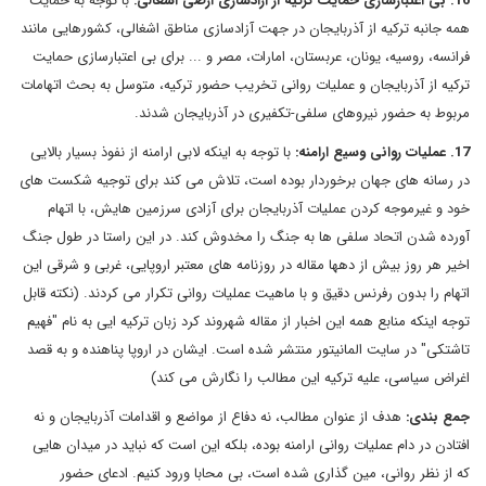
16. بی اعتبارسازی حمایت ترکیه از آزادسازی ارضی اشغالی:
با توجه به حمایت
همه جانبه ترکیه از آذربایجان در جهت آزادسازی مناطق اشغالی، کشورهایی مانند
فرانسه، روسیه، یونان، عربستان، امارات، مصر و ... برای بی اعتبارسازی حمایت
ترکیه از آذربایجان و عملیات روانی تخریب حضور ترکیه، متوسل به بحث اتهامات
مربوط به حضور نیروهای سلفی-تکفیری در آذربایجان شدند.
17. عملیات روانی وسیع ارامنه:
با توجه به اینکه لابی ارامنه از نفوذ بسیار بالایی
در رسانه های جهان برخوردار بوده است، تلاش می کند برای توجیه شکست های
خود و غیرموجه کردن عملیات آذربایجان برای آزادی سرزمین هایش، با اتهام
آورده شدن اتحاد سلفی ها به جنگ را مخدوش کند. در این راستا در طول جنگ
اخیر هر روز بیش از دهها مقاله در روزنامه های معتبر اروپایی، غربی و شرقی این
اتهام را بدون رفرنس دقیق و با ماهیت عملیات روانی تکرار می کردند. (نکته قابل
توجه اینکه منابع همه این اخبار از مقاله شهروند کرد زبان ترکیه ایی به نام "فهیم
تاشتکی" در سایت المانیتور منتشر شده است. ایشان در اروپا پناهنده و به قصد
اغراض سیاسی، علیه ترکیه این مطالب را نگارش می کند)
جمع بندی:
هدف از عنوان مطالب، نه دفاع از مواضع و اقدامات آذربایجان و نه
افتادن در دام عملیات روانی ارامنه بوده، بلکه این است که نباید در میدان هایی
که از نظر روانی، مین گذاری شده است، بی محابا ورود کنیم. ادعای حضور