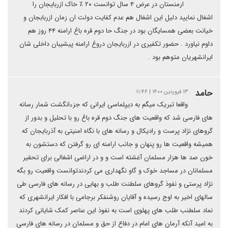
ارمنستان در عرض ۴ سال توانست ۲۰ ٪ خاک ازربایجان را
اشغال نمایید دلیل این اشغال هم عدم کفایت دولت ان زمان ازربابجان و
خیانت بعضی همسایگان بود در جنگ حا دوم قره باغ ارامنه ۴۴ روز هم
داوم نیاورد . حضور تکفیری در ازربایجان دروغ ارامنه پیشیبان داخلی شان
ایرانشهریان متوهم بود .
حامد
۱۳ فروردین ۱۴۰۰ | ۱۱:۴۶
واقعا تبریک میگم به دیپلماسی ایرانی که جزءانگشت شمار رسانه
های فارسی شد که واقعیت های جنگ دوم قره باغ رو با تحلیل و بدور از
گروهای نژاد پرست و رادیکال و رسانه های با نگاه امنیتی به آذربایجان که
همیشه واقعیت ها رو پنهان و جانب ارامنه ای رو گرفتن که دستشون به
خون صد ها هزار مسلمان آغشته است و و در اراضی اشغالی برای تحقیر
مسلمانان در مساجد خوک و گاو نگهداری می کردندتوانست واقعیت رو بگه
نژاد پرستی و نفوذ گروهای سلطنت طلب و بهایی در رسانه های فارسی طی
سالهای اخیر به اوج رسیده و آقایان روشنفکر برجامی با افکار ایرانشهری که
نماد سلطنب طلب های پهلوی است به نفوذ این عناصر کمک شایانی کردند
به امید آنکه آرمان های امام در دفاع از حق و مسلمان در رسانه های فارسی