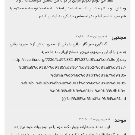
فقط می توانم بگویم افرین بر تو با این تحلیل هوشمندانه . و با
وجدان . و با شهامت. و یک سیاستمدار استاد. بنده اصلا نویسنده محترم را
هم نمی شاسم اما چقدر احساس نزدیکی به ایشان کردم.
مجتبی
۱۱ فروردین ۱۴۰۰ | ۲۰:۴۸
گفتگوی خبرنگار عراقی با یکی از اعضای ارتش آزاد سوریه وقتی
به مرز با ایران رسیدیم، نیروی مسلح ایرانی به ما ضربه
زدند((http://azariha.org/7236/%d9%88%d9%82%d8%aa%db%8c-
%d8%a8%d9%87-%d9%85%d8%b1%d8%b2-%d8%a8%d8%a7-
%d8%a7%db%8c%d8%b1%d8%a7%d9%86-
%d8%b1%d8%b3%db%8c%d8%af%db%8c%d9%85%d8%8c-
%d9%86%db%8c%d8%b1%d9%88%db%8c-
%d9%85%d8%b3%d9%84%d8%ad/))
موحد
۱۱ فروردین ۱۴۰۰ | ۲۳:۱۵
این مقاله جانبدارانه چهار نکته مهم را در توجیهات خود نیاورده:
این جنگ «اتفاق» نیافتاد بلکه ترکیه و آذربایجان و .و. «حساب شده» آن را