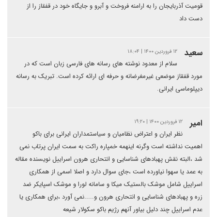
قومیت آذربایجان را به ارامنه فروخت و آبرو و جایگاه خود در قفقاز را از
دست داد
سعید
۱۲ فروردین ۱۴۰۰ | ۱۸:۰۴
سلام از معدود نوشته های رسانه های فارسی زبان است که در
مورد قفقاز موضعی غیرمغرضانه و حرفه ای ارائه کرده است. تبریک به رسانه
دیپلوماسی ایرانی.
امیر
۱۲ فروردین ۱۴۰۰ | ۱۹:۲۰
نظر ایران و اعتراض نظامیان و سیاستمداران ایرانی برای باکو
اهمیت نداشته است وگرنه اینهمه خمپاره راکت به سمت ایران پرتاب نمی
شد ،البته نقش پهبادهای شناسایی و انتحاری هرون اسراییل نویسنده مقاله
به عمد یا سهوا نیاورده است ،جای سوال دارد و اصلا اسمی از همکاری
اسراییل شامل موشک بالستیک میکا و سامانه لورا و موشک اسپایکر ضد
زره و پهبادهای شناسایی و انتحاری هرون و.....نمی آورد ،برای همکاری یا
عدم اسراییل چند دلیل بیاور آنهم رژیم باکو سکولار شیعه