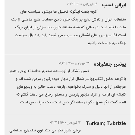
ایرانی نسب
۱۳ فروردین ۱۴۰۰ | ۰۱:۲۴
آنچه باعث اینگونه تحلیل ها میشود سیاست های
منفعلانه ایران و تلاش برای پر رنگ جلوه دادن حمایت های مذهبی از یک
ملت یا قوم است در حالی که همه منطقه خاورمیانه جزئی از ایران بزرگ
است لذا سرزمین های اشغالی محسوب می شوند باید به دنبال سیاست
جنگ نرم و سخت باشیم
یونس جعفرزاده
۱۳ فروردین ۱۴۰۰ | ۰۱:۳۹
ضمن تشکر از نویسنده محترم متاسفانه برخی هنوز
با توهم حضور تکفیریها در شمال آراز دچار خوددرگیری مزمن شده اند و
هرچقدر از آنها دلیل و مدرک بخواهیم، بازهم دست خالی به ویدیوهای
کلیشه ای ارامنه و اکراد مزدور پاریس و مسکو ارجاع می دهند گفتم که
الف، گفت دگر هیچ مگو در خانه اگر کس است، یک حرف بس است
Türkam; Täbrizle
۱۳ فروردین ۱۴۰۰ | ۰۲:۳۳
برخی هنوز فکر می کنند اون فیلمهای سینمایی