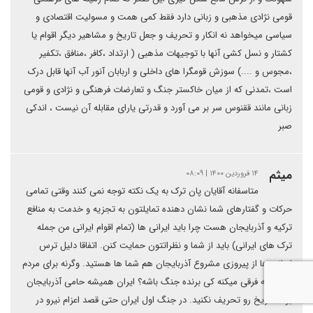
قومی نژادی مذهبی و زبانی دارد فقط کمی همت و مسولیت اقتصادی و
سیاسی میخواهد نه انکار و تحریف و جعل تاریخ و مشاهیر دیگر اقوام یا
کشتار و نسل کشی آنها با توجیهات مذهبی ( ارتداد ،کافر ،منافق ،تکفیر
،مجوس و ....) سوزش قومگرا های داخلی و اربابان آنور آب آنها قابل درک
است ،تمدنی که از میان خاکستر جنگ و تعارضات فرهنگی و نژادی و قومی
زبانی مانند ققنوس سر بر می آورد و قدرتی یارای مقابله آن نیست ، اندکی
صبر
میثم
۱۴ فروردین ۱۴۰۰ | ۰۸:۰۹
متاسفانه آقایان پان ترک به یک نکته توجه نمی کنند وقتی تمامی
حرکات و گفتارهای شما نشان دهنده تمایلتون به تجزیه و خدمت به منافع
ترکیه و آذربایجان هست چرا باید ایرانی ها (تمام اقوام ایرانی من جمله
ترک های ایرانی) باید از شما و نظراتتون حمایت کنن. اتفاقا دلیل ترس
ایرانی ها از پیروزی مشروع آذربایجان هم شما ها هستید. وگرنه برای مردم
ایران چه فرقی میکنه کی برنده جنگ باشه؟ ایران همیشه حامی آذربایجان
بوده تاریخ رو تحریف نکنید. در جنگ اول ایران حتی قصد اعزام نیرو در