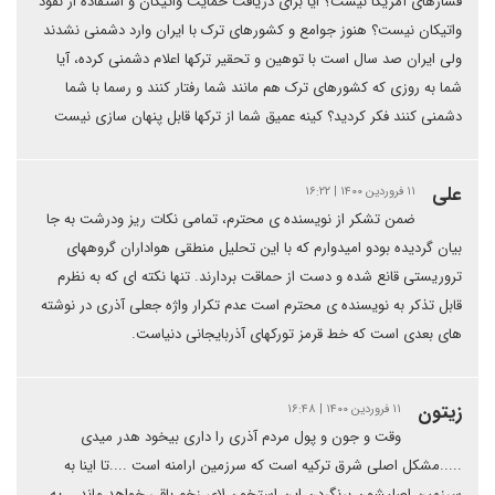
فشارهای آمریکا نیست؟ ایا برای دریافت حمایت واتیکان و استفاده از نفوذ
واتیکان نیست؟ هنوز جوامع و کشورهای ترک با ایران وارد دشمنی نشدند
ولی ایران صد سال است با توهین و تحقیر ترکها اعلام دشمنی کرده، آیا
شما به روزی که کشورهای ترک هم مانند شما رفتار کنند و رسما با شما
دشمنی کنند فکر کردید؟ کینه عمیق شما از ترکها قابل پنهان سازی نیست
علی
۱۱ فروردین ۱۴۰۰ | ۱۶:۲۲
ضمن تشکر از نویسنده ی محترم، تمامی نکات ریز ودرشت به جا
بیان گردیده بودو امیدوارم که با این تحلیل منطقی هواداران گروههای
تروریستی قانع شده و دست از حماقت بردارند. تنها نکته ای که به نظرم
قابل تذکر به نویسنده ی محترم است عدم تکرار واژه جعلی آذری در نوشته
های بعدی است که خط قرمز تورکهای آذربایجانی دنیاست.
زیتون
۱۱ فروردین ۱۴۰۰ | ۱۶:۴۸
وقت و جون و پول مردم آذری را داری بیخود هدر میدی
.....مشکل اصلی شرق ترکیه است که سرزمین ارامنه است ....تا اینا به
سرزمین اصلیشون برنگردن این استخون لای زخم باقی خواهد ماند....یه