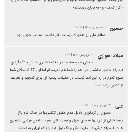
«آغاز کردند» و «به پایان رساندند».
حسین
۱۲ فروردین ۱۴۰۰ | ۱۰:۲۵
منافع ملی رو هموراه باید مد نظر داشت. مطلب خوبی بود.
ميلاد اهوازي
۱۲ فروردین ۱۴۰۰ | ۱۱:۳۴
سخنی با نویسنده : در اینکه تکفیری ها در جنگ آزادی
قره باغ حضور نداشتن من هم با شما هم عقیده ام اما این 17 استدلال شما
هیچ کدوم در رد این ادعا نیست در حقیقت بیانیه ای برای تمجید و تعریف
از کشور ترکیه است.
علی
۱۲ فروردین ۱۴۰۰ | ۱۴:۰۵
ممنون از گردآوری دلایل عدم حضور تکفیریها در جنگ قره باغ.
واقعا خیلی از ایرانیها به جای قبول واقعیت الان هم با دشمن فرضی تکفیری
ها در قره باغ درگیرند . دقیقا مثل جنگ اول قره باغ که ایران به لحاظ