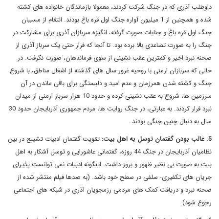
داوطلب آذری که در جنگ شرکت کردند، معمولا بازماندگان خانواده های کشته
شده و همچنین از 1 میلیون آواره جنگ اول قره باغ بودند. انتقام از مسببان
جنگ اول قره باغ و جنایات صورت گرفته، انگیزه سربازان آذری برای مشارکت در
جنگ را به صورت تصاعدی بالا برده بود. تا آنجا که فرار حتی یک سرباز آذری از
صحنه نبرد اخیر و کمترین عقب نشینی از سوی فرماندهان، صورت نگرفت. در
حالی که سربازان ارمنی با روحیه غرور سال های گذشته از اشغال مناطق، با شروع
جنگ و کشته شدن همرزمان و عدم امید و دلبستگی برای باقی ماندن در آن
سرزمین ها، شروع به عقب نشینی کرده و حدود 10 هزار سرباز ارمنی از میدان
نبرد فرار کردند. به عبارتی، در جنگ روایت ها، مردم جمهوری آذربایجان حدود 30
سال به دنبال چنین جنگی بودند.
5. غالب بودن گفتمان توسل به اهل بیت:
تقویت گفتمان ادبیات تشییع در بین
نظامیان آذربایجان در جنگ 44 روزه، گفتمانی عاشورایی و توسل آشکار به اهل
بیت به صورت بی نظیر ظهور و بروز داشت. اینگونه ادبیات نمی توانست پذیرای
جریان های تکفیری- سلفی در سطح خود باشد. (به صدها فیلم منتشر شده از
صحنه نبرد و دریافت کمک های مردمی رزمجویان آذری در شبکه های اجتماعی
رجوع شود)