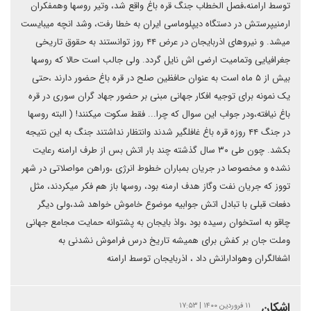
توسط ارامنه،فصل الخطاب جنگ قره باغ واقع شد، وتیر روسها وهمفکران
ارمنیپرستش در دستگاه دیپلوماسی ایران به خطا رفت، وشد انچه میبایست
میشد. و نیروهای اذربایجان در عرض ۴۴ روز توانستند به حقوق تاریخی
جغرافیایی وتمامیت ارضی اش نایل گردد. ولی جالب است حالا که روسها
بیش از ۵ ماه است به عنوان حافظین صلح در قره باغ حضور دارند ،حتی
یک نمونه برای توجیه افکار جهانی مبنی بر حضور جهاد گران سوری در قره
باغ نیافته،ودر جواب این سوال که چرا... فقط سکوت میکنند! ( البته روسها
در جنگ ۴۴ روزه قره باغ غافلگیر شدند وانتظار نداشتند جنگ به این نتیجه
بکشد. چون طی ۳۰ سال گذشته چند بار اتش بس از طرف ارامنه رعایت
نشده و مخصوصا در جریان بمباران خطوط انرژی ،وراهن مواصلاتی در شهر
تووز که جریان نفت وگاز هدف ارمنه بود، روسها باز هم فکر میکردند، مثل
دفعات قبلی با تبادل اتش جوابیه موضوع خاموش خواهد شد،ولی دیگر
چاقو به استخوان رسیده بود ،واذ بایجان به پشتوانه حمایت مجامع جهانی
وملت جان بر کفش برای همیشه تاریخ درس فراموش نشدنی به
اشغالگران وهوادارانش داد ، اذربایجان توسط ارامنه
اشکان
۱۱ فروردین ۱۴۰۰ | ۱۷:۵۳