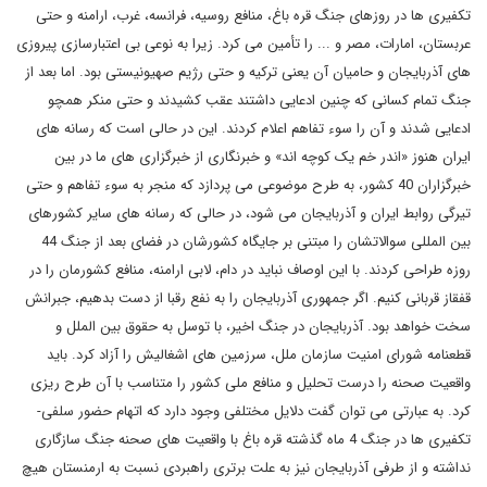
تکفیری ها در روزهای جنگ قره باغ، منافع روسیه، فرانسه، غرب، ارامنه و حتی
عربستان، امارات، مصر و ... را تأمین می کرد. زیرا به نوعی بی اعتبارسازی پیروزی
های آذربایجان و حامیان آن یعنی ترکیه و حتی رژیم صهیونیستی بود. اما بعد از
جنگ تمام کسانی که چنین ادعایی داشتند عقب کشیدند و حتی منکر همچو
ادعایی شدند و آن را سوء تفاهم اعلام کردند. این در حالی است که رسانه های
ایران هنوز «اندر خم یک کوچه اند» و خبرنگاری از خبرگزاری های ما در بین
خبرگزاران 40 کشور، به طرح موضوعی می پردازد که منجر به سوء تفاهم و حتی
تیرگی روابط ایران و آذربایجان می شود، در حالی که رسانه های سایر کشورهای
بین المللی سوالاتشان را مبتنی بر جایگاه کشورشان در فضای بعد از جنگ 44
روزه طراحی کردند. با این اوصاف نباید در دام، لابی ارامنه، منافع کشورمان را در
قفقاز قربانی کنیم. اگر جمهوری آذربایجان را به نفع رقبا از دست بدهیم، جبرانش
سخت خواهد بود. آذربایجان در جنگ اخیر، با توسل به حقوق بین الملل و
قطعنامه شورای امنیت سازمان ملل، سرزمین های اشغالیش را آزاد کرد. باید
واقعیت صحنه را درست تحلیل و منافع ملی کشور را متناسب با آن طرح ریزی
کرد. به عبارتی می توان گفت دلایل مختلفی وجود دارد که اتهام حضور سلفی-
تکفیری ها در جنگ 4 ماه گذشته قره باغ با واقعیت های صحنه جنگ سازگاری
نداشته و از طرفی آذربایجان نیز به علت برتری راهبردی نسبت به ارمنستان هیچ