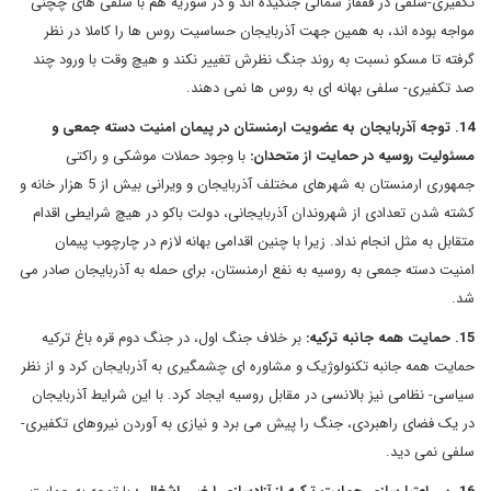
تکفیری-سلفی در قفقاز شمالی جنگیده اند و در سوریه هم با سلفی های چچنی
مواجه بوده اند، به همین جهت آذربایجان حساسیت روس ها را کاملا در نظر
گرفته تا مسکو نسبت به روند جنگ نظرش تغییر نکند و هیچ وقت با ورود چند
صد تکفیری- سلفی بهانه ای به روس ها نمی دهند.
14. توجه آذربایجان به عضویت ارمنستان در پیمان امنیت دسته جمعی و
مسئولیت روسیه در حمایت از متحدان:
با وجود حملات موشکی و راکتی
جمهوری ارمنستان به شهرهای مختلف آذربایجان و ویرانی بیش از 5 هزار خانه و
کشته شدن تعدادی از شهروندان آذربایجانی، دولت باکو در هیچ شرایطی اقدام
متقابل به مثل انجام نداد. زیرا با چنین اقدامی بهانه لازم در چارچوب پیمان
امنیت دسته جمعی به روسیه به نفع ارمنستان، برای حمله به آذربایجان صادر می
شد.
15. حمایت همه جانبه ترکیه:
بر خلاف جنگ اول، در جنگ دوم قره باغ ترکیه
حمایت همه جانبه تکنولوژیک و مشاوره ای چشمگیری به آذربایجان کرد و از نظر
سیاسی- نظامی نیز بالانسی در مقابل روسیه ایجاد کرد. با این شرایط آذربایجان
در یک فضای راهبردی، جنگ را پیش می برد و نیازی به آوردن نیروهای تکفیری-
سلفی نمی دید.