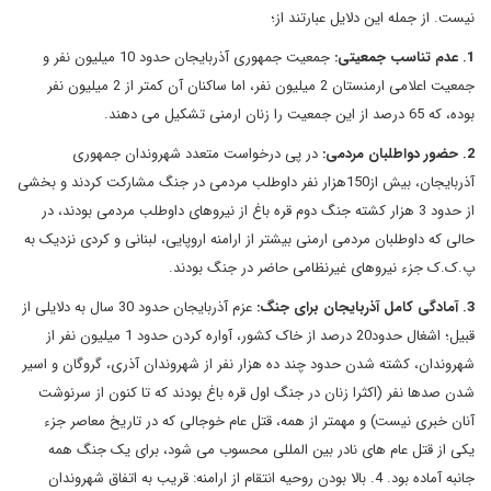
نیست. از جمله این دلایل عبارتند از؛
1. عدم تناسب جمعیتی:
جمعیت جمهوری آذربایجان حدود 10 میلیون نفر و
جمعیت اعلامی ارمنستان 2 میلیون نفر، اما ساکنان آن کمتر از 2 میلیون نفر
بوده، که 65 درصد از این جمعیت را زنان ارمنی تشکیل می دهند.
2. حضور دواطلبان مردمی:
در پی درخواست متعدد شهروندان جمهوری
آذربایجان، بیش از150هزار نفر داوطلب مردمی در جنگ مشارکت کردند و بخشی
از حدود 3 هزار کشته جنگ دوم قره باغ از نیروهای داوطلب مردمی بودند، در
حالی که داوطلبان مردمی ارمنی بیشتر از ارامنه اروپایی، لبنانی و کردی نزدیک به
پ.ک.ک جزء نیروهای غیرنظامی حاضر در جنگ بودند.
3. آمادگی کامل آذربایجان برای جنگ:
عزم آذربایجان حدود 30 سال به دلایلی از
قبیل؛ اشغال حدود20 درصد از خاک کشور، آواره کردن حدود 1 میلیون نفر از
شهروندان، کشته شدن حدود چند ده هزار نفر از شهروندان آذری، گروگان و اسیر
شدن صدها نفر (اکثرا زنان در جنگ اول قره باغ بودند که تا کنون از سرنوشت
آنان خبری نیست) و مهمتر از همه، قتل عام خوجالی که در تاریخ معاصر جزء
یکی از قتل عام های نادر بین المللی محسوب می شود، برای یک جنگ همه
جانبه آماده بود. 4. بالا بودن روحیه انتقام از ارامنه: قریب به اتفاق شهروندان