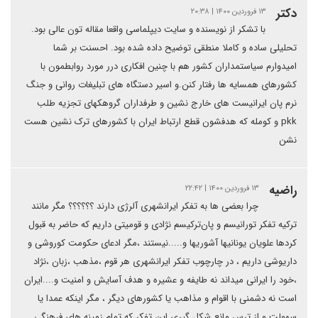
دکتر
۱۳ فروردین ۱۴۰۰ | ۲۰:۳۸
با تشکر از نویسنده و سایت دیپلماسی واقعا مقاله تون عالی بود.
تحلیلی ساده و کاملا منطقی توضیح داده شده بود. احسنت بر شما
امیدوارم سیاستمداران کشور هم با چنین افکاری درر مورد روابطمون با
کشورهای همسایه ها رفتار کنن.و اسیر دستگاه های تبلیغات روانی و جنگ
نرم پان ایرانیست های خارج نشین و طرفداران گروهکهای تجزیه طلب
pkk و کومله که هدفشون قطع ارتباط ایران با کشورهای ترک نشین هست
نشن
راضیه
۱۳ فروردین ۱۴۰۰ | ۲۲:۴۲
چرا بعضی ها به تفکر ایرانشهری آلرژی دارند ؟؟؟؟؟؟ مگر مانند
ترکیه تفکر تورانیسم و پان‌ترکیسم نژادی و قومیتی داریم که حاضر به قبول
کردها علویان یونانیها آشوریها و.....نیستند ،مگر ادعای حکومت کوروشی و
داریوشی داریم ، در چارچوب تفکر ایرانشهری هر قوم ،مذهب ،زبان ،نژاد
،خود را ایرانی میداند نه طایفه و عشیره و هدف آسایش و امنیت و....ایران
است نه دشمنی با اقوام و مذاهب یا کشورهای دیگر ، مگر اینکه عمدا یا
سهولت و از ترس مانع شکل گیری این تفکر که تمام زمینه های فرهنگی