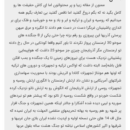
ممنون از مقاله زیبا و پر محتواتون اما ای کاش حقیقت ها رو
کامل بگید نه که بگم دروغ گفتید اما ناقص گفتید بی تعارف بگیم همه
میدانیم که روسیه و ایران و ترکیه و ابر و باد و مه و خورشید و فلک برای بر
اندازی پاشینینان غربگرا دست در دست هم دادند تا انگیزه و عرق میهن
پرستی آذریها این پیروزی رو رقم بزنه چرا حتی یکی از 8 جنگنده های
سوخو 30 ارمنستان پرواز نکردند تا باور کنیم واقعا کودتایی در حال رخ دادنه
تو ارمنستان مگر آذربایجان چیزی جز سوخو 25 داشت که هواپیمایی
پشتیبانی نزدیک هست برای نیروزهای زمینی تا یک جنگنده و بمب افکن
قابل باشه(صد البته داشت که اواکس ترکیه و تجهیزات و دورون های ترکیه
که اونها هم مونتاژ تجهیزات کانادا و اتریش بودند با محوریت سهامداری
شرکتهای آمریکایی و نشان داد ارتش ارمنستان با الگوری ارتش روسیه و
تجهیزات روسی از ارتش اذربایجان که الگوش رو به ارتش ناتو نزدیک کرده
شکست خوردو در واقع شکست روسیه از ناتو بود که پیشتر هم تو نبردهای
سوریه و لیبی دیده شده آشکارا و جالتر اینکه همین تجهیزات و جنگ افزار
پر شبهه رو هم روسیه به بهانه تحریمهای منقضی المهلت به ایران نمیده که
مثل اف 14 های حتی نسخه اولیه و اپدیت نشده ایران بلای جان غربیها و
شرقیها و اکپر کشورهای اسلامی نباشه تو جنگ هشت ساله بقول عربها