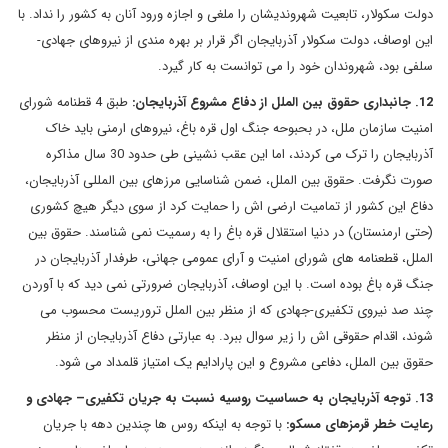
دولت سکولار، تابعیت شهروندیشان را ملغی و اجازه ورود آنان به کشور را نداد. با
این اوصاف، دولت سکولار آذربایجان اگر قرار بر بهره مندی از نیروهای جهادی-
سلفی بود، شهروندان خود را می توانست به کار گیرد.
12. جانبداری حقوق بین الملل از دفاع مشروع آذربایجان:
طبق 4 قطنامه شورای
امنیت سازمان ملل، در بحبوحه جنگ اول قره باغ، نیروهای ارمنی باید خاک
آذربایجان را ترک می کردند، اما این عقب نشینی طی حدود 30 سال مذاکره
صورت نگرفت. حقوق بین الملل، ضمن شناسایی مرزهای بین المللی آذربایجان،
دفاع این کشور از تمامیت ارضی اش را حمایت کرد از سوی دیگر هیچ کشوری
(حتی ارمنستان) در دنیا استقلال قره باغ را به رسمیت نمی شناسند. حقوق بین
الملل، قطعنامه های شورای امنیت و آرای عمومی جهانی، طرفدار آذربایجان در
جنگ قره باغ بوده است. با این اوصاف، آذربایجان ضرورتی نمی دید که با آوردن
چند صد نیروی تکفیری-جهادی که از منظر بین الملل تروریست محسوب می
شوند، اقدام حقوقی اش را زیر سوال ببرد. به عبارتی دفاع آذربایجان از منظر
حقوق بین الملل، دفاعی مشروع و این پارادایم یک امتیاز قلمداد می شود.
13. توجه آذربایجان به حساسیت روسیه نسبت به جریان تکفیری– جهادی و
رعایت خطر قرمزهای مسکو:
با توجه به اینکه روس ها چندین دهه با جریان