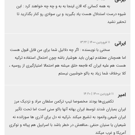
به همه کسانی که الان اینجا به به و چه چه خواهند کرد : این
شیوه درست استدلال هست یاد بگیرید و بی سوادی رو کنار بگذارید تا
تحقیر نشید
ایرانی
۱۱ فروردین ۱۴۰۰ | ۱۳:۲۲
سخنی با نویسنده : اگر چه دلالیل شما برای من قابل قبول هست
اما همچنان معتقدم تهران باید هوشیار باشه چون احتمال استفاده ترکیه
هست هم علیه ایران که فاجعه خلق میشه هم احتمالا امتیازگیری از روسیه ،
کلا برخلاف شما زیاد به باکو خوشبین نیستم
امیر
۱۱ فروردین ۱۴۰۰ | ۱۴:۲۰
تکفیری‌ها بودند مخصوصا تیپ ترکمن سلطان مراد و نزدیک مرز
ایران بمباران شدند توسط ایران بهانه آنها باکو سنی است اما تحت تأثیر
ایران شیعی وانمود به تشیع میکند ،ترکیه نه دل برای آذری ها سوزانده نه
شیعیان یا سنیان حنفی ،منافعش در خطر باشد با اسراییل هم پیاله و نوکری
آمریکا و غرب میکند