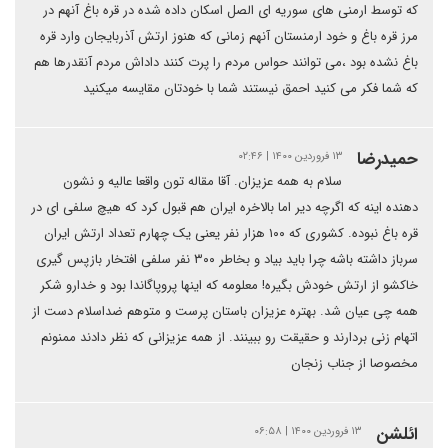
که توسط ارمنی های سوریه ای الصل اسکان داده شده در قره باغ آنهم در
مرز قره باغ و خود ارمنستان آنهم زمانی که هنوز ارتش آذربایجان وارد قره
باغ نشده بود ،می توانند حواس مردم را پرت کنند داداش مردم آنقدرها هم
که شما فکر می کنید احمق نیستند شما با خودتان مقایسه میکنید
حمیدرضا
۱۳ فروردین ۱۴۰۰ | ۰۲:۴۶
سلام به همه عزیزان. آقا مقاله تون واقعا عالیه و نشون
دهنده اینه که اگرچه دیر اما بالاخره ایران هم قبول کرد که هیچ سلفی ای در
قره باغ نبوده. کشوری که ۱۰۰ هزار نفر یعنی یک چهارم تعداد ارتش ایران
سرباز داشته باشه چرا باید بیاد و بخاطر ۳۰۰ نفر سلفی افتخار بازپس گیری
خاکشو از ارتش خودش بگیره! معلومه که اینها پروپاگاندا بود و خدارو شکر
همه چی عیان شد. بهتره عزیزان باستان پرست و متوهم ضداسلام دست از
اتهام زنی بردارند و حقیقت رو ببینند. از همه عزیزانی که نظر دادند ممنونم
مخصوصا از جناب زنجان
ائلشن
۱۳ فروردین ۱۴۰۰ | ۰۶:۵۸