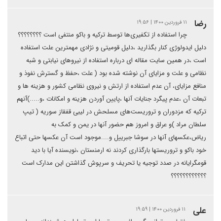
رضا
۱۱ فروردین ۱۴۰۰ | ۱۹:۵۶
چرا استفاده از تکفیری‌ها توسط ترکیه و باکو منتفی است ؟؟؟؟؟؟؟؟
دلیل ایدولوژی کنار بگذارید ،دلیل قومیتی و نژادی مهمترین علت استفاده
است ،در همین سایت مقاله ای درباره استفاده از نیروهای نیابتی و شبه
نظامی و علت و مزایای آن نوشته شده بود ( علت ،حفظ و گسترش نفوذ و
منافع مزایای، آن عدم استفاده از ارتش و نیروی نظامی کشور و هزینه ها و
تبعات آن ،عدم پیگرد جنایات آنها ،پایین آوردن هزینه و امکانات ،و.....)آنهم
ترکیه که مزدوران و تروریست‌های مسلحش در لیبی قفقاز سوریه ( تیپ
سلطان مراد )و عراق و امروز هم حضور آنها در یمن و کمک به
ریاض،عکسهای آنها در سوشا جبرییل و....موجود است آن عکسها حتی اتباع
خود باکو و تروریستها بارگذاری کردند نه ارمنستان ،نویسنده آیا با دید
قومگرایانه در صدد توجیه یا تحریف و سرپوش گذاشتن این مدارک است
؟؟؟؟؟؟؟؟؟؟؟؟
علی
۱۱ فروردین ۱۴۰۰ | ۱۹:۵۹