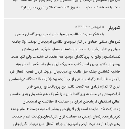
ملت را نمیشه غیب کرد ....یه روز شما دست بالا را داری یه روز اونا...
شهریار
۱۱ فروردین ۱۴۰۰ | ۱۷:۳۷
با تشکر وتایید مطالب، روسها عامل اصلی پروپاگاندای حضور
نیروهای سلفی جهادی در کنار نیروهای نظامی اذربایجان بودند، اولا جامعه
جهانی چندان وقعی به سخنان ارمنستان وسایر شرکای هم پیمانش
نمیدادند،ودر واقع به پرپاگاندای روسها هم اعتماد نداشتند،،، ولی تنها هدف
روسها از تکثیر چنین اخبار کذب ،تحریک ایران وایجاد عکس العمل وبه
حاشیه کشاندن جنگ حق طلبانه ج.اذربایجان ،ولوث کردن قضیه اشغال قره
باغ توسط ارامنه،وگرفتن ماهی از اب الوده بود،(( واتفاقا دستگاه دیپلوماسی
ایران تا اندازه زیادی هم تحت تاثیر این پروپاگاندای روسی قرار
گرفت،وحتی در مسابقه پرپاگاندا با روسها شریک هم شد، ولی به پا خاستن
اهالی استانهای اذربایجان ایران در حمایت از حقانیت ج اذربایجان
ومشارکت ۴۵ نماینده استانهای اذربایجان ونشر اعلامیه توسط ۴ امام جمعه
تبریز،اورمیه،زنجان،اردبیل در حمایت از ج.اذربایجان،ونهایت اعلام حمایت
رهبر فرزانه از تمامیت ارضی اذربایجان ورفع اشغال سرزمینهای اذربایجان