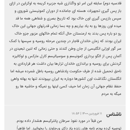
قادسیه دوم) سابقه این امر تو واگذاری شبه جزیره کریمه به اوکراین در ازای
باز پس گیری تجهیزات هسته ای جامانده از دوران کمونیستی شوروی و
سپس بازپس گیری اون خاک بود که تاریخ بصری و شفاهی همه ما قد
میده اون روزها رو به یاد بیاریم و چه بسا زمانی قدرتهای جهانی این خاک
رو دو باره پس بدند به ارمنستان حال آنکه تمام خاکهای مزبور جزو خاک
ایران بودند که زمان خاندان قاجار در چندین مرحله روسیه و سپسها با کمک
سر گور اوزلی انگلیسی از جان وطن کندند و حتی زمانی که لنین تبعیدی در
آلمان پس از الگو برداری کمونیسم و سوسیالیسم کارل مارکس و لوکالیزه
کردنش برای روسیه و براندازی خاندان تزارها بیان داشت هر قراردادی به
ناحق تحمیل شده از طرف حکومت پادشاهی روسیه باطل شمرده میشه اما
انگلستان نگذاشت اون کشورها دوباره به ایران بپیوندند تنها به بهانه واهی
حفظ نظام جهانی آن زمان اما حیف کسی اینها رو نمیگه و حاشیه ها رو
میگه به مردم
ناشناس
۱۱ فروردین ۱۴۰۰ | ۱۸:۵۶
من قبلاً در مورد نفوذ سرطان پانترکیسم هشدار داده بودم.
توصیه کرده بودم نامه های زنده یاد دکتر ورجاوند را بخوانید. اما ظاهراً