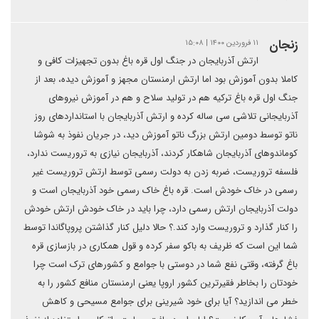
زنجان
۱۱ فروردین ۱۴۰۰ | ۱۵:۰۸
ارتش آذربایجان در جنگ اول قره باغ بدون تجهیزات کافی و
کاملا بدون آموزش بود اما ارتش ارمنستان مجهز و آموزش دیده، بعد از
جنگ اول قره باغ ترکیه هم در تولید سلاح و هم در آموزش نیروهای
آذربایجانی تلاشی سی ساله کرده و ارتش آذربایجان با استانداردهای روز
ناتو توسط دومین ارتش بزرگ ناتو آموزش دید، در جریان نفوذ به شوشا
کوماندوهای آذربایجان شاهکار کردند، آذربایجان نیازی به تروریست ندارد،
فلسفه تروریست، ضربه زدن به دولت رسمی توسط ارتش تروریست غیر
رسمی در خاک خودش است. قره باغ خاک رسمی خود آذربایجان است و
دولت آذربایجان ارتش رسمی دارد، چرا باید در خاک خودش ارتش خودش
را کنار گذارد و تروریست وارد کند.؟ حالا دلیل کنار گذاشتن پروپاگاندا توسط
شما این است که ظریف به باکو سفر کرده و قول همکاری در بازسازی قره
باغ گرفته، وقتی نفع شما در دوستی با جوامع و کشورهای ترک است چرا
خودتان را بخاطر فقیرترین کشور اروپا یعنی ارمنستان منافع کشور را به
خطر می اندازید؟ آیا برای خود شیرینی برای جوامع مسیحی و کاهش