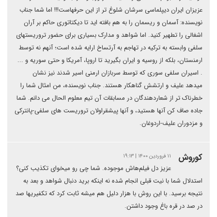
عزیزان ایران دیپلماسی سرشان شلوغ تر از این حرفهاست!!! اما شما جناب
نویسنده: آسمان و ریسمان را به هم بافته اید تا دیکتاتوری حاکم بر آران
اشغالی را تطهیر کنید. اما شواهد و مدارک بسیاری برای حضور تروریستهای
سلفی وابسته به ترکیه در تهاجم به آرتساخ ارایه شده است؛ آنهم نه توسط
ارمنستان، بلکه از روسیه و ایران بگیرید تا اروپا، آمریکا و حتی سوریه و ...
. اسیران سلفی سوری که توسط سربازان ارمنی اسیر شدند نیز نشان
میدهد علیف و ارتشش گناهکار هستند. جناب نویسنده، من امثال شما را
خطرناک تر از شعاردهندگان در مسابقات آن تیم معلوم الحال می دانم. شما
جاده صاف کن آنها هستید، و آنها پیشقراولان تروریست های سلفی-پانترکی
و مزدوران علیف-اردوغان.
کوروش
۱۱ فروردین ۱۴۰۰ | ۱۹:۱۳
عزیز دل فیلم‌هاش موجوده. شما چی رو میخوای تکذیب کنی؟
استدلال شما با نیت قبلی انجام شده نه اینکه برید دنبال شواهد و بعد به
نتیجه برسید. با این روش با هزار دلیل هم میشه ثابت کرد که تکفیریها صد
در صد در قره باغ وجود داشتن.