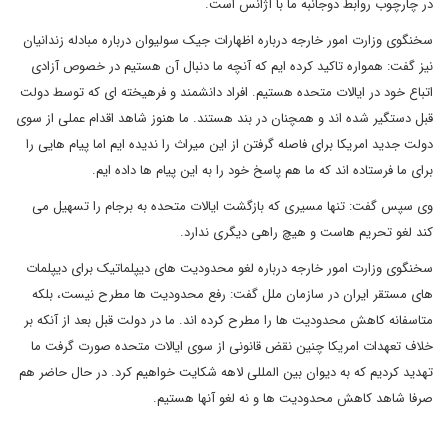
در چارچوب روابط دوجانبه ما با آژانس است.
سخنگوی وزارت امور خارجه درباره اظهارات جیک سولیوان درباره مبادله زندانیان
نیز گفت: همواره تاکید کرده ایم که آنچه ما دنبال آن هستیم در خصوص آزادی
اتباع خود در ایالات متحده هستیم. افراد دانشمند و فرهیخته ای که توسط دولت
قبل دستگیر شده اند و همچنان در بند هستند. ما هنوز شاهد اقدام عملی از سوی
دولت جدید امریکا برای فاصله گرفتن از این میراث را ندیده ایم اما پیام هایی را
برای ما فرستاده اند که ما هم پاسخ خود را به این پیام ها داده ایم.
وی سپس گفت: تنها مسیری که بازگشت ایالات متحده به برجام را تسهیل می
کند لغو تحریم هاست و هیچ راهی دیگری ندارد.
سخنگوی وزارت امور خارجه درباره لغو محدودیت های دیپلماتیک برای دیپلمات
های مستقر ایران در سازمان ملل گفت: رفع محدودیت ها مطرح نیست، بلکه
متاسفانه کاهش محدودیت ها را مطرح کرده اند. ما در دولت قبل بعد از آنکه بر
خلاف تعهدات امریکا چنین نقض قانونی از سوی ایالات متحده صورت گرفت ما
تهدید کردیم که به دیوان بین المللی لاهه شکایت خواهیم کرد. در حال حاضر هم
صرفا شاهد کاهش محدودیت ها و نه لغو آنها هستیم.