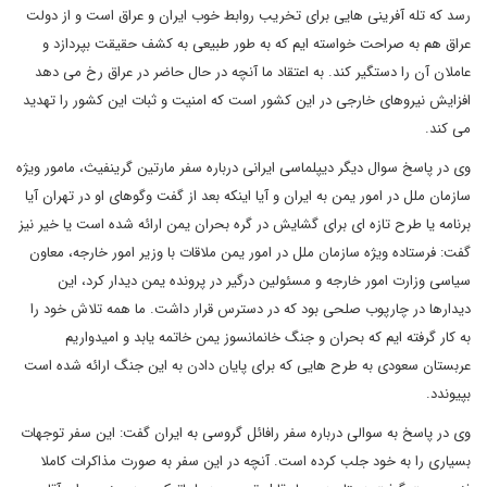
رسد که تله آفرینی هایی برای تخریب روابط خوب ایران و عراق است و از دولت
عراق هم به صراحت خواسته ایم که به طور طبیعی به کشف حقیقت بپردازد و
عاملان آن را دستگیر کند. به اعتقاد ما آنچه در حال حاضر در عراق رخ می دهد
افزایش نیروهای خارجی در این کشور است که امنیت و ثبات این کشور را تهدید
می کند.
وی در پاسخ سوال دیگر دیپلماسی ایرانی درباره سفر مارتین گرینفیث، مامور ویژه
سازمان ملل در امور یمن به ایران و آیا اینکه بعد از گفت وگوهای او در تهران آیا
برنامه یا طرح تازه ای برای گشایش در گره بحران یمن ارائه شده است یا خیر نیز
گفت: فرستاده ویژه سازمان ملل در امور یمن ملاقات با وزیر امور خارجه، معاون
سیاسی وزارت امور خارجه و مسئولین درگیر در پرونده یمن دیدار کرد، این
دیدارها در چارپوب صلحی بود که در دسترس قرار داشت. ما همه تلاش خود را
به کار گرفته ایم که بحران و جنگ خانمانسوز یمن خاتمه یابد و امیدواریم
عربستان سعودی به طرح هایی که برای پایان دادن به این جنگ ارائه شده است
بپیوندد.
وی در پاسخ به سوالی درباره سفر رافائل گروسی به ایران گفت: این سفر توجهات
بسیاری را به خود جلب کرده است. آنچه در این سفر به صورت مذاکرات کاملا