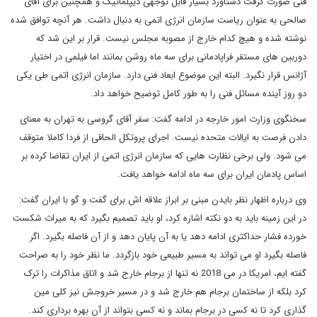
فنی صورت گرفت دستاورد بسیار قابل توجهی دیپلماتیک و همچنین برای آقای
صالحی به عنوان ریاست سازمان انرژی اتمی به دنبال داشت. هر آنچه توافق شده
نوشته شده و هیچ کدام خارج از مصوبه مجلس نیست. قرار بر این شد که
دوربین های مستقر فراپادمانی برای سه ماه روشن بمانند اما فیلمی در اختیار
آژانس قرار نگیرد. البته این موضوع ابعاد فنی دارد. سازمان انرژی اتمی طی یکی
دو روز آینده مسائل فنی را به طور کامل توضیح خواهد داد.
سخنگوی وزارت امور خارجه در ادامه گفت: سفر آقای گروسی به تهران به معنای
دادن فرصت به ایالات متحده نیست. اجرای پروتکل الحاقی از فردا کاملا متوقف
می شود. ولی برخی نظارت هایی که سازمان انرژی اتمی از ایران تقاضا کرده بر
اساس پادمان ایران برای سه ماه ادامه خواهد یافت.
وی درباره اظهار نظر بایدن مبنی بر ابراز علاقه اش برای گفت و گو با ایران گفت:
در این زمینه باید به دو نکته اشاره کرد، او باید تصمیم بگیرد که به میراث شکست
خورده فشار حداکثری ادامه دهد یا به آن پایان دهد و از آن فاصله بگیرد. اگر
فاصله بگیرد او می تواند به مسیر طبیعی خود بازگردد. ما نظر خود را به صراحت
گفته ایم، امریکا در می 2018 نه تنها از برجام خارج شد و اتاق مذاکرات را ترک
کرد بلکه از ساختمان برجام هم خارج شد و در مسیر خروجش نیز کلی مین
گذاری کرد تا نه کسی در برجام بماند و نه کسی بتواند از آن بهره برداری کند.