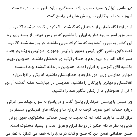
دیپلماسی ایرانی:
سعید خطیب زاده، سخنگوی وزارت امور خارجه در نشست
امروز خود با خبرنگاران به پرسش های آنها پاسخ گفت.
او در ابتدا گاه شماری از هفته ای که گذشت ارائه کرد و گفت: دوشنبه 27 بهمن
سفر وزیر امور خارجه قطر به ایران را داشتیم که در راس هیئتی از جمله وزیر راه
این کشور به تهران آمده بود که مذاکرات خوبی داشتند. در روز سه شنبه 28 بهمن
گفت وگوی تلفنی آقای رئیس جمهور با رئیس جمهوری سوئیس و یک روز بعد با
صدر اعظم آلمان و دیروز هم با همتای ترکیه ای خودشان داشتند. همچنین دیروز
یکشنبه آقای گروسی به ایران آمدند. همچنین در هفته گذشته چند نشست
مجازی معاونین وزیر امور خارجه با همتایانشان داشتیم که یکی از آنها درباره
افغانستان و دیگری با پرتغال را داشتیم. همچنین در چهارشنبه هفته گذشته آزادی
4 تن از هموطنان ما از زندان بنگلور هند را داشتیم.
وی سپس با پرسش خبرنگاران پاسخ گفت و در پاسخ به سوال دیپلماسی ایرانی
درباره حملات اخیر صورت گرفته به کاروان ها و پایگاه های امریکایی مستقر در
عراق گفت: ما بارها گفته ایم که نسبت به چنین حملاتی مشکوکیم. چنین روش
هایی به نظر ما دام افکنی در روابط ایران و عراق است و بسیار مشکوک است.
چنین اقداماتی ضمن این که صلح و ثبات در عراق را به خطر می اندازد به نظر می