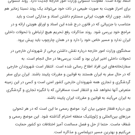
انتقاد بوده است. معاونت کنسولی وزارت امور خارجه جدیت دارد. روند کنسولی
برای احراز هویت به صورت طبیعی در ذات خود می‌تواند یک روند نسبتا زمانبر هم
باشد. چون ارائه هویت ایرانی مستلزم داشتن اسناد و مدارکی است و باید
متناسب با جزییاتی که در قانون درج شده این اسناد و اوراق هویتی ارائه و در
مراجع خود بررسی شود. روند مذاکرات رفع تحریم هیچ ارتباطی با تحولات داخلی
ایران ندارد و مسیر خاص خود را دارد و در همان چارچوب باید پیش برود.
سخنگوی وزارت امور خارجه درباره نقش داشتن برخی از شهروندان خارجی در
تحولات داخلی اخیر ایران بود و گفت: بررسی‌ها در حال انجام است. به
سفارتخانه‌های این افراد اطلاع رسانی شده است. انتظار است شهروندان خارجی
که در حال سفر به ایران هستند به قوانین و مقررات پایبند باشند. ایران برای سفر
گردشگری و تجاری همه شهروندان خارجی کشور امنی است و کسی در این زمینه
متعرض آنها نخواهد شد و انتظار است مسافرانی که با انگیزه تجاری و گردشگری
به ایران می‌آیند به قوانین و مقررات ایران پایبند باشند.
وی درباره قفقاز جنوبی بیان کرد: موضع رسمی ما این است که در هر تحولی
مرزهای بین‌المللی و ژئوپلتیک منطقه احترام گذاشته شود. این موضع رسمی و
شفاف ماست. حتما از حل و فصل مسالمت آمیز اختلافات دو کشور حمایت
می‌کنیم و بهترین مسیر دیپلماسی و مذاکره است.