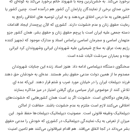
برخورد می‌کند. به خشن‌ترین وجه با شهروند خانم برخورد می‌کند به گونه‌ای که
حتی صدای برخی از نمایندگان پارلمان آن کشور هم درآمده است. چنین کشور یا
کشورهایی به ما درس اخلاق می‌دهند و به ایران توصیه های اخلاقی راجع به
رعایت حقوق زنان و عدم خشونت دارند. کشوری که الآن پرچمدار ایجاد اقدامات
دسته جمعی علیه ایران است با پرچم حقوق زنان و حقوق بشر، همان کشور جزو
متهمان اساسی و مجرمان اساسی براساس اسناد و مدارک موجود که تجهیز کننده
رژیم بعث عراق به سلاح شیمیایی علیه شهروندان ایرانی وشهروندان کرد ایرانی
بوده و بمباران سردشت اثبات شده است.
سخنگوی دستگاه دیپلماسی ادامه داد: هنوز اسناد زنده این جنایات شهروندان
مصدوم ما از همین دولت مدعی حقوق بشر هستند. عده‌ای به خودشان حق دهند
فرزند دیپلمات ایران را در خیابان مورد ضرب و شتم قرار دهند. این‌که عده ای
تلاش کنند از موضوعی ابزار سیاسی برای گرفتن امتیاز در میز مذاکره بسازند
رفتارهای دوگانه‌ای است. خشونت اگر بد است همان کشورهایی که خشونت‌های
اخلاقی می‌کنند لازم است ملتزم به عدم خشونت باشند. حفاظت از اماکن
دیپلماتیک وظیفه قانونی است. مصونیت دیپلماتیک دیپلمات‌ها حفظ شود. این
میزان از تعرض به یک نمایندگی دیپلماتیک در کشوری که خودش را مدعی حقوق
بشر می‌داند در کجا اتفاق می‌افتد. هم اقدام غیرقانونی می‌کنند هم تامین امنیت