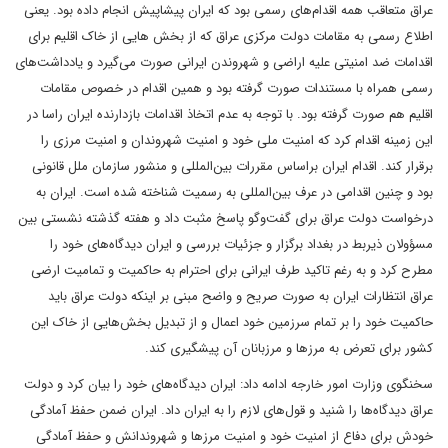
عراق متعاقب همه اقدام‌های رسمی بود که ایران پیشاپیش انجام داده بود. یعنی
اطلاع رسمی به مقامات دولت مرکزی عراق که از بخش هایی از خاک اقلیم برای
اقدامات ضد امنیتی علیه اراضی و شهروندن ایرانی صورت می‌گیرد و یادداشت‌های
رسمی همراه با مستندات صورت گرفته بود و همین اقدام در خصوص مقامات
اقلیم هم صورت گرفته بود. با توجه به عدم اتخاذ اقدامات بازدارنده ایران راسا در
این زمینه اقدام کرد که امنیت ملی خود و امنیت شهروندان و امنیت مرزی را
برقرار کند. اقدام ایران براساس مقررات بین‌المللی و منشور سازمان ملل قانونی
بود و چنین اقدامی در عرف بین‌المللی به رسمیت شناخته شده است. ایران به
درخواست دولت عراق برای گفت‌وگو پاسخ مثبت داد و هفته گذشته نشستی بین
مسؤولان ذیربط در بغداد برگزار و جزئیات بررسی و ایران دیدگا‌ه‌های خود را
مطرح کرد و به رغم تاکید طرف ایرانی برای احترام به حاکمیت و تمامیت ارضی
عراق انتظارات ایران به صورت صریح و واضح مبنی بر اینکه دولت عراق باید
حاکمیت خود را بر تمام سرزمین خود اعمال و از تبدیل بخش‌هایی از خاک این
کشور برای تعرض به مرزها و مرزبانان آن پیشگیری کند.
سخنگوی وزارت امور خارجه ادامه داد: ایران دیدگاه‌های خود را بیان کرد و دولت
عراق دیدگاه‌ها را شنید و قول‌های لازم را به ایران داد. ایران ضمن حفظ آمادگی
خودش برای دفاع از امنیت خود و امنیت مرزها و شهروندانش و حفظ آمادگی