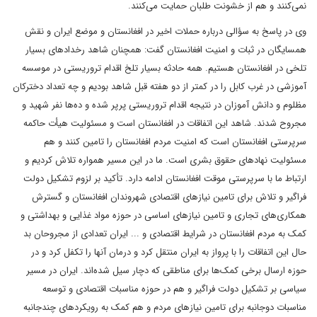
نمی‌کنند و هم از خشونت طلبان حمایت می‌کنند.
وی در پاسخ به سؤالی درباره حملات اخیر در افغانستان و موضع ایران و نقش
همسایگان در ثبات و امنیت افغانستان گفت: همچنان شاهد رخدادهای بسیار
تلخی در افغانستان هستیم. همه حادثه بسیار تلخ اقدام تروریستی در موسسه
آموزشی در غرب کابل را در کمتر از دو هفته قبل شاهد بودیم و چه تعداد دخترکان
مظلوم و دانش آموزان در نتیجه اقدام تروریستی پرپر شده و ده‌ها نفر شهید و
مجروح شدند. شاهد این اتفاقات در افغانستان است و مسئولیت هیأت حاکمه
سرپرستی افغانستان است که امنیت مردم افغانستان را تامین کنند و هم
مسئولیت نهادهای حقوق بشری است. ما در این مسیر همواره تلاش کردیم و
ارتباط ما با سرپرستی موقت افغانستان ادامه دارد. تأکید بر لزوم تشکیل دولت
فراگیر و تلاش برای تامین نیازهای اقتصادی شهروندان افغانستان و گسترش
همکاری‌های تجاری و تامین نیازهای اساسی در حوزه مواد غذایی و بهداشتی و
کمک به مردم افغانستان در شرایط اقتصادی و ... ایران تعدادی از مجروحان بد
حال این اتفاقات را با پرواز به ایران منتقل کرد و درمان آنها را تکفل کرد و در
حوزه ارسال برخی کمک‌ها برای مناطقی که دچار سیل شده‌اند. ایران در مسیر
سیاسی بر تشکیل دولت فراگیر و هم در حوزه مناسبات اقتصادی و توسعه
مناسبات دوجانبه برای تامین نیازهای مردم و هم کمک به رویکردهای چندجانبه