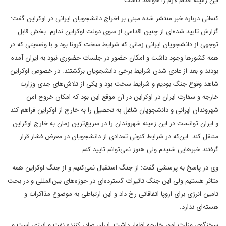
این زمینه اقدام لازم را خواهد داشت.
کنعانی درباره خبر منتشر شده مبنی بر اخراج دانشجویان ایرانی در اوکراین گفت:
گزارش تایید شده‌ای از چنین اقدامی از سوی دولت اوکراین ندارم. بخش قابل
توجهی از دانشجویان ایرانی زمانی که شرایط سخت کرونا بود و با وضعیتی که در
همه کشورها وجود داشت و امکان حضور در جلسات حضوری نبود به ایران آمده
بودند و بعد از عادی شدن شرایط برخی دانشجویان برگشتند. در خصوص اوکراین
شاهد وقوع جنگ بودیم و شرایط سخت بود و یکی از تلاش‌های جدی وزارت
خارجه و سفارت ایران در اوکراین در آن موقع این بود که امکان خروج امن
شهروندان ایرانی و دانشجویان شاغل به تحصیل را به خارج از اوکراین فراهم کند
و ایران توانست در این زمینه شهروندان را در سریع‌ترین زمان به خارج اوکراین
منتقل کند. این‌که در شرایط کنونی تعدادی از دانشجویان در معرض فشار قرار
گرفتند خبرهایی شنیدم ولی هنوز نمی‌توانم تایید کنم.
وی در پاسخ به پرسشی گفت: از جنگ استقبال نمی‌کنیم و از جنگ اوکراین همه
متاثر هستیم ولی این جنگ تاثیرات گسترده‌ای در حوزه‌های بین‌المللی و در بحث
تامین انرژی برای اروپا اتفاقاتی رخ داد و این ارتباطی به موضوع مذاکرات و
هسته‌ای ندارد.
سخنگوی وزارت امور خارجه اظهار داشت: ایران صادر کننده نفت و انرژی است و