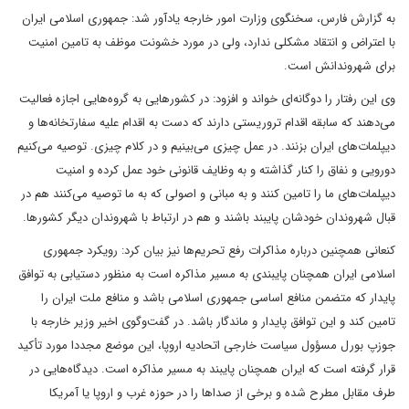
به گزارش فارس، سخنگوی وزارت امور خارجه یادآور شد: جمهوری اسلامی ایران
با اعتراض و انتقاد مشکلی ندارد، ولی در مورد خشونت موظف به تامین امنیت
برای شهروندانش است.
وی این رفتار را دوگانه‌‌ای خواند و افزود: در کشورهایی به گروه‌هایی اجازه فعالیت
می‌دهند که سابقه اقدام تروریستی دارند که دست به اقدام علیه سفارتخانه‌ها و
دیپلمات‌های ایران بزنند. در عمل چیزی می‌بینیم و در کلام چیزی. توصیه می‌کنیم
دورویی و نفاق را کنار گذاشته و به وظایف قانونی خود عمل کرده و امنیت
دیپلمات‌های ما را تامین کنند و به مبانی و اصولی که به ما توصیه می‌کنند هم در
قبال شهروندان خودشان پایبند باشند و هم در ارتباط با شهروندان دیگر کشورها.
کنعانی همچنین درباره مذاکرات رفع تحریم‌ها نیز بیان کرد: رویکرد جمهوری
اسلامی ایران همچنان پایبندی به مسیر مذاکره است به منظور دستیابی به توافق
پایدار که متضمن منافع اساسی جمهوری اسلامی باشد و منافع ملت ایران را
تامین کند و این توافق پایدار و ماندگار باشد. در گفت‌وگوی اخیر وزیر خارجه با
جوزپ بورل مسؤول سیاست خارجی اتحادیه اروپا، این موضع مجددا مورد تأکید
قرار گرفته است که ایران همچنان پایبند به مسیر مذاکره است. دیدگاه‌هایی در
طرف مقابل مطرح شده و برخی از صداها را در حوزه غرب و اروپا یا آمریکا