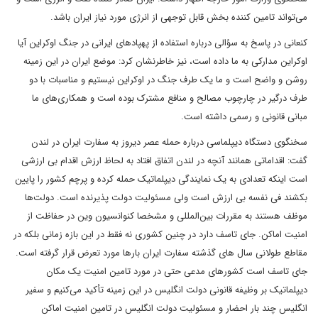
می‌تواند تامین کننده بخش قابل توجهی از انرژی مورد نیاز ایران باشد.
کنعانی در پاسخ به سؤالی درباره استفاده از پهپادهای ایرانی در جنگ اوکراین آیا
اوکراین مدارکی به ما داده است، نیز خاطرنشان کرد: موضع ایران در این زمینه
روشن و واضح است و ما یک طرف جنگ در اوکراین نیستیم و مناسبات با دو
طرف درگیر در چارچوب مصالح و منافع مشترک بوده است و همکاری‌های ما
مبانی قانونی و رسمی داشته است.
سخنگوی دستگاه دیپلماسی درباره حمله عصر دیروز به سفارت ایران در لندن
گفت: اقداماتی همانند آنچه در لندن اتفاق افتاد به لحاظ ارزش اقدام بی ارزشی
است اینکه تعدادی به یک نمایندگی دیپلماتیک حمله کرده و پرچم کشور را پایین
بکشند فی نفسه بی ارزش است ولی مسئولیت دولت پذیرنده است. دولت‌ها
موظف هستند به مقررات بین‌المللی و مشخصا کنوانسیون وین در حفاظت از
امنیت اماکن. جای تاسف دارد در چنین کشوری نه فقط در این بازه زمانی بلکه در
مقاطع طولانی سال های گذشته سفارت ایران بارها مورد تعرض قرار گرفته است.
جای تاسف است کشورهای مدعی حتی در مورد تامین امنیت یک مکان
دیپلماتیک بر وظیفه قانونی دولت انگلیس در این زمینه تأکید می‌کنیم و سفیر
انگلیس چند بار احضار و مسئولیت دولت انگلیس در تامین امنیت اماکن