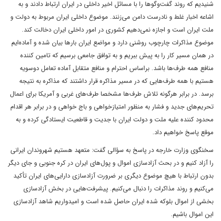
شنیدیم که روند گفت‌وگوها را با مسائل اخیر داخلی در ایران ارتباط دادند و به
اشاعه اخبار غلط و نادرست دامن می‌زنند. موضوع داخلی ایران مربوط به دولت و
ملت ایران است و اجازه نمی‌دهیم کشوری در امور داخلی ایران دخالت کند.
موضوع مذاکرات چارچوب روشنی دارد و مواضع ایران بارها بیان شده و آماده‌ایم
در همان مسیر کار را به پیش ببریم و به توافق جامعی برسیم که تامین کننده
منافع همه طرف‌ها باشد. براساس احترام و منافع متقابل آماده تعامل دوسویه
هستیم با همه طرف‌هایی که در مسیر مذاکره قرار داشتند که مذاکره به نتیجه
برسد. در برابر هرگونه تلاش طرف‌ها مشخصا طرف‌های غربی و آمریکا برای اعمال
تحریم‌های جدید و فشار به منظور امتیازخواهی و باج خواهی و در برابر هر اقدام
محدود کننده علیه ملت و دولت ایران با جدیت و قاطعیت ایستادگی کرده و به
موقع پاسخ خواهیم داد.
سخنگوی وزارت خارجه در پاسخ به سؤالی گفت: متعهد هستیم شهروندان ایرانی
را آزاد کنیم و در بحث آزادسازی اموال و پول‌های ایران در کره جنوبی و جای دیگر
بدون ارتباط با هیچ موضوع دیگری بر ضرورت آزادسازی دارایی‌های ایران تأکید
می‌کنیم و روند مذاکرات را دنبال می‌کنیم. پیشرفت‌هایی در بخش آزادسازی
بخشی از اموال بلوکه شده ایران حاصل شده است و امیدواریم شاهد آزادسازی
این اموال باشیم.