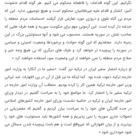
نگرانیم. این گونه اقدامات را قاطعانه محکوم می کنیم. هر گونه اقدام خشونت
آمیز، کشتار و اقدام علیه غیرنظامیان محکوم است و هیچ توجیهی ندارد. این که
مردم بی گناه علوی و دروزی مورد تعارض قرار گرفتند احساسات مردم منطقه را
خدشه دار کرده است. این آزمونی مهم برای حکومت سوریه و همه طرف هایی که
صاحب نقش در سوریه هستند، محسوب می شود و آنها مسئولیتی بزرگ در این
زمینه دارند. معتقدیم که این گونه حوادث و برخوردها وضعیت امنیتی و سیاسی
در سوریه را پیچیده تر خواهد کرد و طرف های دیگری که بی هیچ وجه خیر و
صلاح مردم منطقه را نمی خواهند از این وضعیت سوء استفاده خواهند کرد.»
او درباره احضار سفیر ایران در ترکیه نیز گفت: «سفیر ما در آنکارا به وزارت امور
خارجه ترکیه دعوت شده بود. کما اینکه ما نیز قبل از آن در پی اظهارات ضد ایرانی
وزیر امور خارجه ترکیه همین کار را کرده بودیم. متعاقب آن وزارت امور خارجه در
ترکیه سفیر ما را احضار کرد. ما مواضع خود را به صراحت گفتیم. در دیدار وزرای
امور خارجه ایران و ترکیه در حاشیه نشست وزرای امور خارجه کشورهای اسلامی
در جده گلایگی های خود را به صراحت بیان کردیم و گفتیم که مقصریابی در
تحولات جاری سوریه را نمی پذیریم و همه کشورها باید مسئولیت های خود را
بپذیرند و از بیان اظهاراتی که غیرواقع است و هم باعث پیچیده شدن مسائل می
شود خودداری شود.»