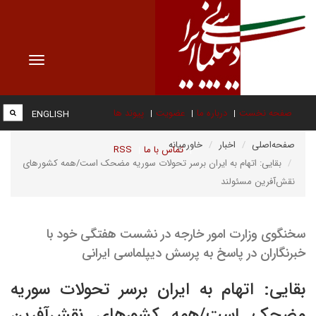
Toggle
vigation
صفحه نخست
درباره ما
عضویت
پیوند ها
ENGLISH
صفحه‌اصلی
اخبار
خاورمیانه
تماس با ما
RSS
بقایی: اتهام به ایران برسر تحولات سوریه مضحک است/همه کشورهای
نقش‌آفرین مسئولند
سخنگوی وزارت امور خارجه در نشست هفتگی خود با
خبرنگاران در پاسخ به پرسش دیپلماسی ایرانی
بقایی: اتهام به ایران برسر تحولات سوریه
مضحک است/همه کشورهای نقش‌آفرین