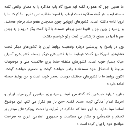
ما همین جور که همواره گفته ایم هیچ گاه باب مذاکره را به معنای واقعی کلمه
نبسته ایم و هر گونه مذاکره تحت ارعاب را اصولا مذاکره نمی دانیم. مذاکرات ما با
اروپا ادامه داشته است. کشورهای اروپایی چون همچنان عضو سند برجام هستند،
و روسیه و چین چون قانونا عضو برجام هستند با آنها گفت وگو داریم و به زودی
هم با آنها در سطح کارشناسان گفت وگو خواهیم داشت.
وی در پاسخ به پرسشی درباره وضعیت روابط ایران با کشورهای دیگر تحت
فشارهای امریکا نیز گفت: «روابط ما با کشورهای دیگر ازجمله کشورهای آسیای
میانه بسیار خوب است. کشورهای منطقه حتما برای حاکمیت ملی و موضوعات
مرتبط با استقلال خود مستقلانه رفتار خواهند گرفت و تصمیم خواهند گرفت.
اکنون روابط ما با کشورهای مختلف دوست بسیار خوب است و این روابط حسنه
ادامه دارد.»
بقایی درباره خبرهایی که گفته می شود روسیه برای میانجی گری میان ایران و
امریکا اعلام آمادگی کرده است، گفت: «من باز هم تکرار می کنم. این موضوع
اساسا مبنا ندارد. به این معنا که مذاکره در شرایط یا تحت رویکردهای مبتنی بر
تحکم و قلدرمآبی و فشار بی معناست و جمهوری اسلامی ایران به صراحت
مواضع خود را بیان کرده است.»