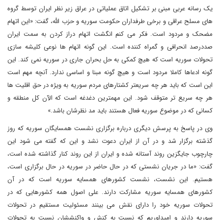
یک رسانه عربی مبنی بر تشکیل اتاق عملیاتی در عراق زیر نظر ایران توسط گروه
های مسلح عراقی و برخی طرفداران حکومت سوریه و حزب الله، گفت: «این اتهام
مضحک و مردود است. فکر می کنم انگشت اتهام دراز کردن به سمت ایران
صددرصد انحرافی و گمراه کننده است. این گونه اتهام ها نوعی کلیشه سازی
تحولات سوریه است که هیچ کمکی به حل بحران جاری در سوریه نمی کند. این
گونه ادعاها کاملا مردود است و هیچ گونه مبنا و اساسی ندارد. آنچه مهم است
این است که باید هر چه سریعتر کشتارهای مردم سوریه به ویژه در حق اقلیت ها
هر چه سریع تر متوقف شود. این مهمترین دغدغه است که الآن کل منطقه و
کسانی که در موضوع سوریه فعال هستند باید مد نظرشان باشد.»
وی در پاسخ به پرسش دیگری درباره برگزاری نشست همسایگان سوریه که روز
گذشته برگزار شد و در آن از ایران دعوت نشد و این که گفته می شود این
چارچوب جایگزین روند آستانه شده و ایران از این روند کنار گذاشته شده است،
گفت: «ما در جریان نشستی که در حال حاضر در سوریه در حال برگزاری است،
هستیم. این نشست، نشست کشورهای همسایه سوریه است که در آن
کشورهای همسایه سوریه مشارکت دارند. علی اصول همه کشورهایی که در
تحولات سوریه خود را دارای نقش می بینند مسئولیت مستقیم در تحولات
سوریه دارند و امیداوریم که نسبت به کنش و واکنششان نسبت به تحولات