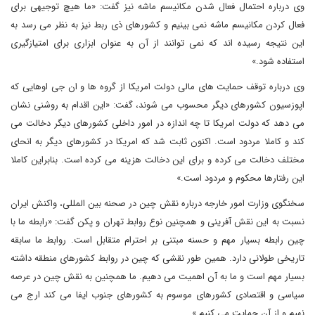
وی درباره احتمال فعال شدن مکانیسم ماشه نیز گفت: «ما هیچ توجیهی برای
فعال کردن مکانیسم ماشه نمی بینیم و کشورهای ذی ربط نیز به نظر می رسد به
این نتیجه رسیده اند که نمی توانند از آن به عنوان ابزاری برای امتیازگیری
استفاده شود.»
وی درباره توقف حمایت های مالی دولت امریکا از گروه ها و ان جی اوهایی که
اپوزسیون کشورهای دیگر محسوب می شوند، گفت: «این اقدام به روشنی نشان
می دهد که دولت امریکا تا چه اندازه در امور داخلی کشورهای دیگر دخالت می
کند و کاملا مردود است. اکنون ثابت شد که امریکا در کشورهای دیگر به انحای
مختلف دخالت می کرده و برای این دخالت هزینه می کرده است. بنابراین کاملا
این رفتارها محکوم و مردود است.»
سخنگوی وزارت امور خارجه درباره نقش چین در صحنه بین المللی، واکنش ایران
نسبت به این نقش آفرینی و همچنین نوع روابط تهران و پکن گفت: «رابطه ما با
چین رابطه بسیار مهم و حسنه مبتنی بر احترام متقابل است. روابط ما سابقه
تاریخی طولانی دارد. همین طور نقشی که چین در روابط کشورهای منطقه داشته
بسیار مهم است و ما به آن اهمیت می دهیم. ما همچنین به نقش چین در عرصه
سیاسی و اقتصادی کشورهای موسوم به کشورهای جنوب ایفا می کند ارج می
نهیم و از آن حمایت می کنیم.»