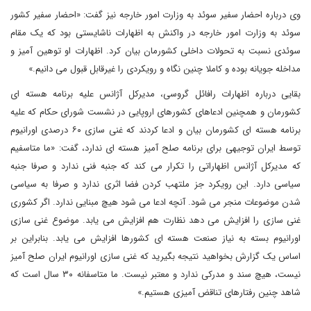
وی درباره احضار سفیر سوئد به وزارت امور خارجه نیز گفت: «احضار سفیر کشور
سوئد به وزارت امور خارجه در واکنش به اظهارات ناشایستی بود که یک مقام
سوئدی نسبت به تحولات داخلی کشورمان بیان کرد. اظهارات او توهین آمیز و
مداخله جویانه بوده و کاملا چنین نگاه و رویکردی را غیرقابل قبول می دانیم.»
بقایی درباره اظهارات رافائل گروسی، مدیرکل آژانس علیه برنامه هسته ای
کشورمان و همچنین ادعاهای کشورهای اروپایی در نشست شورای حکام که علیه
برنامه هسته ای کشورمان بیان و ادعا کردند که غنی سازی ۶۰ درصدی اورانیوم
توسط ایران توجیهی برای برنامه صلح آمیز هسته ای ندارد، گفت: «ما متاسفیم
که مدیرکل آژانس اظهاراتی را تکرار می کند که جنبه فنی ندارد و صرفا جنبه
سیاسی دارد. این رویکرد جز ملتهب کردن فضا اثری ندارد و صرفا به سیاسی
شدن موضوعات منجر می شود. آنچه ادعا می شود هیچ مبنایی ندارد. اگر کشوری
غنی سازی را افزایش می دهد نظارت هم افزایش می یابد. موضوع غنی سازی
اورانیوم بسته به نیاز صنعت هسته ای کشورها افزایش می یابد. بنابراین بر
اساس یک گزارش بخواهید نتیجه بگیرید که غنی سازی اورانیوم ایران صلح آمیز
نیست، هیچ سند و مدرکی ندارد و معتبر نیست. ما متاسفانه ۳۰ سال است که
شاهد چنین رفتارهای تناقض آمیزی هستیم.»