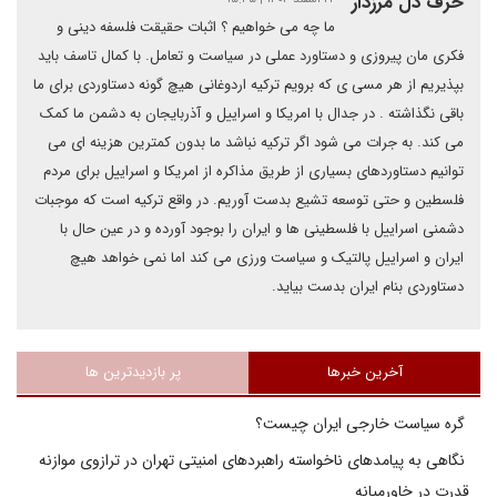
حرف دل مرزدار
ما چه می خواهیم ؟ اثبات حقیقت فلسفه دینی و
فکری مان پیروزی و دستاورد عملی در سیاست و تعامل. با کمال تاسف باید
بپذیریم از هر مسی ی که برویم ترکیه اردوغانی هیچ گونه دستاوردی برای ما
باقی نگذاشته . در جدال با امریکا و اسراییل و آذربایجان به دشمن ما کمک
می کند. به جرات می شود اگر ترکیه نباشد ما بدون کمترین هزینه ای می
توانیم دستاوردهای بسیاری از طریق مذاکره از امریکا و اسراییل برای مردم
فلسطین و حتی توسعه تشیع بدست آوریم. در واقع ترکیه است که موجبات
دشمنی اسراییل با فلسطینی ها و ایران را بوجود آورده و در عین حال با
ایران و اسراییل پالتیک و سیاست ورزی می کند اما نمی خواهد هیچ
دستاوردی بنام ایران بدست بیاید.
آخرین خبرها
پر بازدیدترین ها
گره سیاست خارجی ایران چیست؟
نگاهی به پیامدهای ناخواسته راهبردهای امنیتی تهران در ترازوی موازنه
قدرت در خاورمیانه