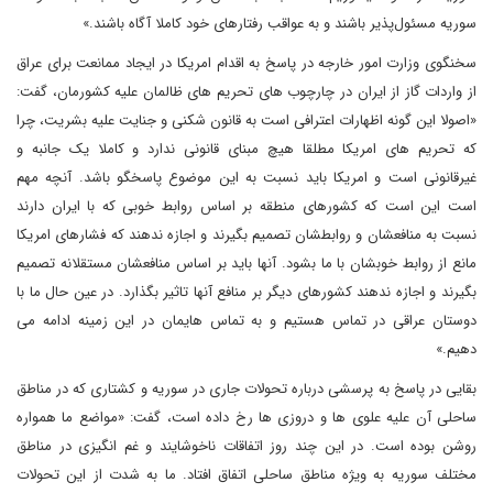
سوریه مسئول‌پذیر باشند و به عواقب رفتارهای خود کاملا آگاه باشند.»
سخنگوی وزارت امور خارجه در پاسخ به اقدام امریکا در ایجاد ممانعت برای عراق
از واردات گاز از ایران در چارچوب های تحریم های ظالمان علیه کشورمان، گفت:
«اصولا این گونه اظهارات اعترافی است به قانون شکنی و جنایت علیه بشریت، چرا
که تحریم های امریکا مطلقا هیچ مبنای قانونی ندارد و کاملا یک جانبه و
غیرقانونی است و امریکا باید نسبت به این موضوع پاسخگو باشد. آنچه مهم
است این است که کشورهای منطقه بر اساس روابط خوبی که با ایران دارند
نسبت به منافعشان و روابطشان تصمیم بگیرند و اجازه ندهند که فشارهای امریکا
مانع از روابط خوبشان با ما بشود. آنها باید بر اساس منافعشان مستقلانه تصمیم
بگیرند و اجازه ندهند کشورهای دیگر بر منافع آنها تاثیر بگذارد. در عین حال ما با
دوستان عراقی در تماس هستیم و به تماس هایمان در این زمینه ادامه می
دهیم.»
بقایی در پاسخ به پرسشی درباره تحولات جاری در سوریه و کشتاری که در مناطق
ساحلی آن علیه علوی ها و دروزی ها رخ داده است، گفت: «مواضع ما همواره
روشن بوده است. در این چند روز اتفاقات ناخوشایند و غم انگیزی در مناطق
مختلف سوریه به ویژه مناطق ساحلی اتفاق افتاد. ما به شدت از این تحولات