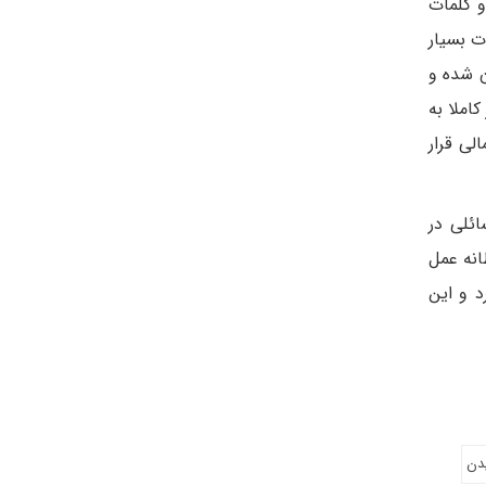
و کلمات
ت بسیار
 شده و
املا به
لی قرار
ائلی در
نه عمل‌
د و این
یدن