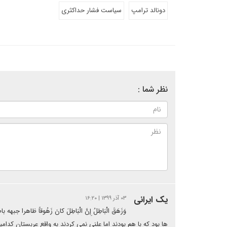
دونالد ترامپ
سیاست فشار حداکثری
نظر شما :
یک ایرانی
۰۳ آذر ۱۳۹۹ | ۱۶:۲۰
وَزَهَقَ الْبَاطِلُ إِنَّ الْبَاطِلَ کانَ زَهُوقاً ظ
ها بود که با هم بودند اما علنی نمی کردند به واقع عربستان کدا