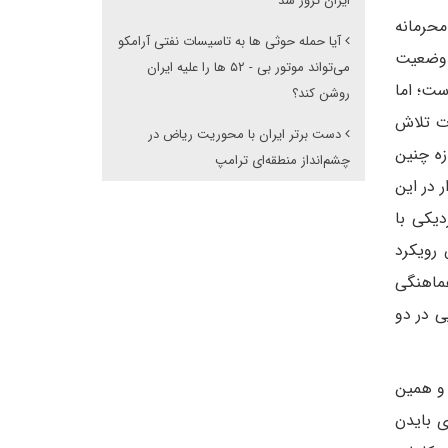
ایران ترور شد
محرمانه
آیا حمله حوثی ها به تاسیسات نفتی آرامکو
ز وضعیت
می‌تواند موتور بی - ۵۲ ها را علیه ایران
ست؛ اما
روشن کند؟
ات تلاش
دست برتر ایران با محوریت ریاض در
زه چنین
چشم‌انداز منطقه‌ای ترامپ
 در این
یکی با
رویکرد
هماهنگی
ی در دو
 و همین
ی بایدن