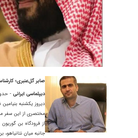
صابر گل‌عنبری؛ کارشنا
دیپلماسی ایرانی
- حدود
دیروز یکشنبه بنیامین 
مختصری از این سفر من
از فرودگاه بن گوریون 
جانبه میان نتانیاهو، ب