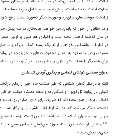
ایالات متحده را موظف می‌کند در صورت حمله به عربستان سعودی
نظارت ایالات متحده است. پیش‌شرط سوم شامل خرید تسلیحات پیشرف
زرادخانه موشک‌های میان‌برد و دوربرد دیگر کشورها مفید واقع شو
و در مقابل آن طور که بایدن می خواهد، عربستان در سه پیش شرط آم
در سال گذشته کاهش یافته است و اخباری هم مبنی بر اولین سفر چ
در کنار آن، واشنگتن خواهان ارائه یک بسته کمکی بزرگ و بی‌ساب
سفید، ریاض را متعهد به اعمال محدودیت‌های درخور‌توجه در روابط
برای همدیگر با هدف عادی‌سازی روابط ریاض - تل‌آویو به این معنا
بحران سیاسی کودتای قضایی و پیگری آرمان فلسطین
البته با در نظر گرفتن شکافی که طی هشت ماه اخیر از زمان بازگشت
کنونی در روابط تل آویو - واشنگتن به واسطه عملکرد دولت افراطی
قضائی، برخی هنوز معتقدند که شرایط برای عادی سازی روابط دو ط
داشت، متذکر می‌شود که، «در شرایط فعلی ناشی از روی کار آمدن 
جهان عرب و جهان اسلام داشته باشد؛ اما این ژست لزوما به معنای 
بگذرد.» از زاویه دید این استاد حوزه بین‌الملل،« ریاض سعی خواهد
جدی‌تر پیش ببرد.»