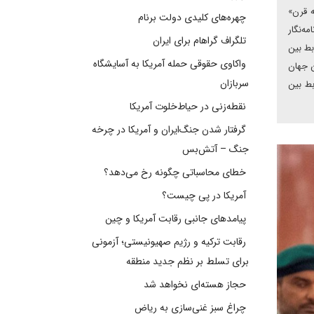
ه قرن»
چهره‌های کلیدی دولت برنام
ه‌نگار
تلگراف گراهام برای ایران
بط بین
واکاوی حقوقی حمله آمریکا به آسایشگاه
ن جهان
سربازان
بط بین
نقطه‌زنی در حیاط‌خلوت آمریکا
گرفتار شدن جنگ‌ایران و آمریکا در چرخه
جنگ – آتش‌بس
خطای محاسباتی چگونه رخ می‌دهد؟
آمریکا در پی چیست؟
پیامدهای جانبی رقابت آمریکا و چین
رقابت ترکیه و رژیم صهیونیستی؛ آزمونی
برای تسلط بر نظم جدید منطقه
حجاز هسته‌ای نخواهد شد
چراغ سبز غنی‌سازی به ریاض