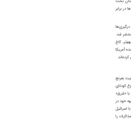
ستان تحت
 در برابر
درگیری‌ها
منتشر شد.
م‌تر، کاخ
ده آمریکا
رده‌اند.
عیت بغرنج
وع کودتای
 با «شرق»
هه خود در
ا اسرائیل
ذاکرات را