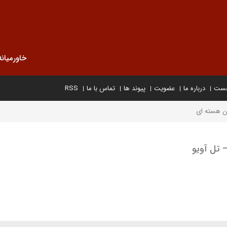
خاورمیانه
خست
درباره ما
عضویت
پیوند ها
تماس با ما
RSS
ان هسته ای
 تل آویو