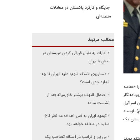
جایگاه و کارکرد پاکستان در معادلات
منطقه‌ای
مطالب مرتبط
امارات به دنبال قربانی کردن عربستان در
تنش با ایران
«سناریوی ائتلاف شوم» علیه تهران تا چه
اندازه جدی است؟
ا «معامله
نامه‌نگار
احتمال التهاب بیشتر خاورمیانه بعد از
ن اسرائیل
نشست منامه
، از‌جمله
تهدید ایران به ضرر اهداف مد نظر کاخ
ربستان یک
سفید در منطقه خواهد بود
بی بی و ترامپ در آستانه تصاحب یک
تقد بودند