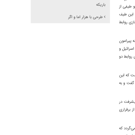
باریکه
و طیفی از
 این طیف
طرحی با هزار اما و اگر
ازی روابط
ه پیرامون
سرائیل و
 روابط دو
شت که این
مان‌بر است، اما پیشرفت حاصل شده است. کوهن در تشریح بیشتر این نکته، از آماده شدن چارچوب کلی توافق طی سه ماهه نخست سال ۲۰۲۴ گفت و به
یشرفت در
ز برقراری
ی‌گردد که