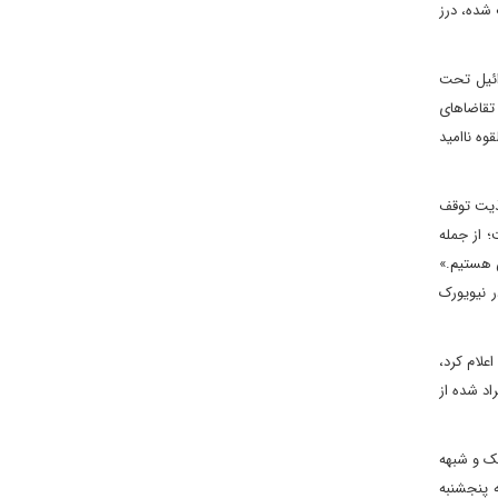
 شده، درز
ائیل تحت
 تقاضاهای
وه ناامید
کذیت توقف
؛ از جمله
ن هستیم.»
 نیویورک
 چنین رسانه‌های عبری از نشست‌های محرمانه میان مسئولان عربستانی و اسرائیلی هم خبر دادند. آن طور که ایسنا به نقل از شبکه عبری زبان کان ۱۱ اعلام کرد،
اد شده از
ک و شبهه
 پنجشنبه