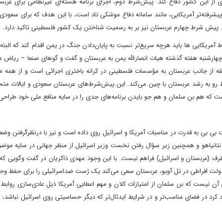
 از این کشور دفاع کند. پیش‌شرط دوم، اجرای برنامه هسته‌ای غیرنظامی برای عرب
ته‌تر آمریکایی، مانند سامانه دفاع موشکی تاد است، با این هدف که برای سعودی‌ها
د. پیش شرط چهارم عربستان نیز بر به رسمیت شناختن یک کشور فلسطینی تاکید دارد.
ریکایی ها باید هرچه سریع‌تر نسبت به پایان‌دادن جنگ در یمن اقدام کند که البته 
هارشنبه هفته گذشته هیات انصارالله یمن به عربستان و گفت و گوهای صنعا – ریاض 
قه از جانب عربستان به مؤسسات فلسطینی در کرانه باختری اجرائی است و از همه مه
 رو به رشد عربستان با چین می‌کند. این پیش‌شرط‌های عربستان سعودی و ایالات متح
ست که هم بن سلمان و هم جو بایدن برنامه‌های جدی را در سایه منافع ملی خود طراحی ک
 بی بی به قدرت در مناسبات آمریکا و اسرائیل روی داده است و نیز با درنظرگرفتن وض
 نتانیاهو و همچنین زیر سؤال رفتن نخست وزیر اسرائیل از منظر جهانی در سایه موض
رف (عربستان و اسرائیل) فراهم نیست. با این وجود مهدی ذاکریان در گفت وگویی که
دولت افراطی در تل آویو، عربستان سعی می‌کند یک ژست ضداسرائیلی را برای حفظ وج
آن نیست که بن سلمان از امتیازات کلان و مهم اعطایی آمریکا ذیل عادی‌سازی روابط ب
 کرد در فضای مناسب‌تر و در شرایط ایدئال‌تر که دیگر حساسیتی روی اسرائیل نباشد، م