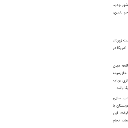
 شهر جدید
و بایدن،
یت ژورنال
آمریکا در
لحه میان
خاورمیانه
زی برنامه
ا باشد.
 شامل غنی سازی
بستان با
گرفت. این
سات انجام