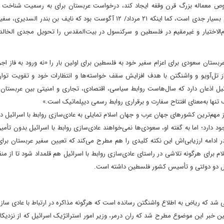
وص معماله بزرگ قرن وقفه ایجاد کند، درخواست عربستان برای به رسمیت شناخت
فلسطینی است و به نظر می رسد که ریاض بر این خواسته اش هم بسیار جدی است، کما اینکه ۲۱ مرداد/ ۱۲ آگوست بود که نایف بن 
 تام‌الاختیار و غیرمقیم در فلسطین و سرکنسول در بیت‌المقدس را تحویل مجدی الخال
ستان سعودی برای اعزام سفیر خود به فلسطین برای اولین بار را «نه ورود به فاز اجر
ی از تل‌آویو و واشنگتن با هدف افزایش سقف خواسته‌ها و انتظارات خود و تقویت توان
ائیل اذعان دارد که سال‌هاست روابط سیاسی، اقتصادی، تجاری و امنیتی بین عربستان
ف تنها به‌معنای افتتاح سفارت و برقراری روابط رسمی دیپلماتیک است.»
م‌ترین کشورهای جهان عرب و جهان اسلام تمایلی به عادی‌سازی روابط با اسرائیل دار
 دارد؛ اما به گفته او، سعودی‌ها نمی‌خواهند عادی‌سازی روابط با اسرائیل بدون تأم
در ادامه ارزیابی‌اش این نکته کلیدی را هم مطرح می‌کند که تعیین سفیر عربستان بر
 برای هرگونه تلاشی در راستای عادی‌سازی روابط با اسرائیل هم قلمداد شود تا از من
حل دو دولتی و تأسیس کشور فلسطین داشته است.
 شد که ریاض به اطلاع واشنگتن رسانده است که هرگونه مذاکره در ارتباط با عادی سازی
مین خبر این موضوع مطرح شد که ران درمر، وزیر امور استراتژیک اسرائیل که از نزدیکان