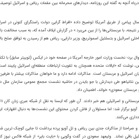
درباه آنچه به گفته این روزنامه، دیدارهای محرمانه بین مقمات ریاض و اسرائیل توصیف
سال پیامی از طریق آمریکا توضیح داده «افراط گرایی دولت راستگرای کنونی در اسر
 نتیجه، با عربستانی‌ها را از بین می‌برد.» در گزارش ایلاف آمده که، به سبب مخالفت با
خلی اسرائیل و بتسلئیل اسموتریچ، وزیر دارایی، ریاض هم از رسیدن به توافق صلح بالق
ر سوال برد؛ نخست وزارت امور خارجه آمریکا در صفحه خود در ایکس (توییتر سابق) با ت
اض، نوشت که «ایالات متحده همچنان به تقویت ارتباطات منطقه‌ای اسرائیل پایبند است
ن اسرائیل و عربستان است. مذاکرات ادامه دارد و ما خواهان مذاکرات بیشتر با طرفی
مین نتانیاهو طی دیدارش با جو بایدن در حاشیه نشست مجمع عمومی سازمان ملل در
 عربستان سعودی» خواند، اطمینان داد.
هم
یو برگزار شد؛ اما مسئولان از فاش کردن محتوای این نشست‌ها به دنبال اظهارات ایر
دداری می‌کنند.
و صراحتا از مذاکرات جدی بین ریاض و تل آویو پرده برداشت تا جایی کوچک ترین ش
ل باقی نماند. ولیعهد سعودی در گفت وگویی با «بایت بایر» از شبکه فاکس نیوز که