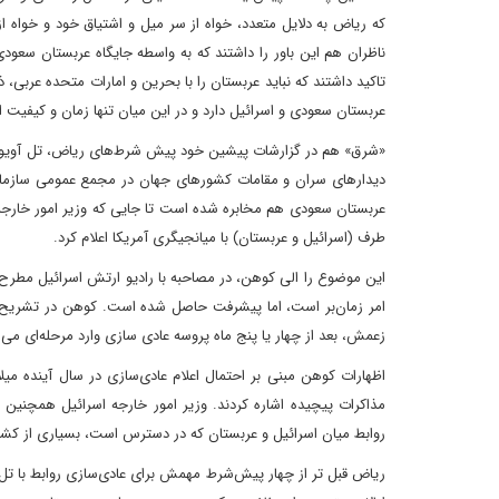
که ریاض به دلایل متعدد، خواه از سر میل و اشتیاق خود و خواه از 
ناظران هم این باور را داشتند که به واسطه جایگاه عربستان سع
تاکید داشتند که نباید عربستان را با بحرین و امارات متحده عربی،
عربستان سعودی و اسرائیل دارد و در این میان تنها زمان و کیفی
«شرق» هم در گزارشات پیشین خود پیش شرط‌های ریاض، تل آویو و واش
دیدارهای سران و مقامات کشورهای جهان در مجمع عمومی سازمان م
عربستان سعودی هم مخابره شده است تا جایی که وزیر امور خارجه ا
طرف (اسرائیل و عربستان) با میانجیگری آمریکا اعلام کرد.
این موضوع را الی کوهن، در مصاحبه با رادیو ارتش اسرائیل مطرح
زعمش، بعد از چهار یا پنج ماه پروسه عادی سازی وارد مرحله‌ای م
اظهارات کوهن مبنی بر احتمال اعلام عادی‌سازی در سال آینده م
مذاکرات پیچیده اشاره کردند. وزیر امور خارجه اسرائیل همچنین د
روابط میان اسرائیل و عربستان که در دسترس است، بسیاری از کشوره
ریاض قبل تر از چهار پیش‌شرط مهمش برای عادی‌سازی روابط با تل آ