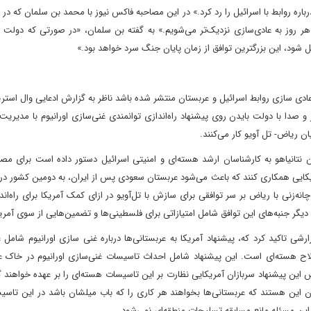
ه روابط با اسرائیل را رد کرد.» در این مصاحبه فاکس نیوز با محمد بن سلمان که در
ر روز به عادی‌سازی نزدیک‌تر می‌شویم.» به گفته بن سلمان، «در صورتی که دولت ج
 شود، این بزرگترین توافق از زمان پایان جنگ سرد خواهد بود.»
دی سازی روابط اسرائیل و عربستان منتشر شده باشد ناظر به گزارش ادعایی وال استر
 صدا با دولت بایدن روی پیشنهاد راه‌اندازی توانمندی غنی‌سازی اورانیوم با مدیریت 
 ریاض- تل آویو کار می‌کنند.
 نتانیاهو به کارشناسان ارشد هسته‌ای و امنیتی اسرائیل دستور داده است برای مصا
یکایی همکاری کنند که باعث می‌شود عربستان سعودی پس از ایران، به دومین کشور در 
ه‌زنی با ریاض بر سر توافقی برای سازش با تل‌آویو در ازای کمک آمریکا برای راه‌اندا
 دیگر جنبه‌های این توافق شامل امتیازاتی برای فلسطینی‌ها و تضمین‌هایی از سوی آمریک
ستریت ژورنال، شبکه اسرائیلی کان ۱۱ نیز طی گزارشی تاکید کرد که، پیشنهاد آمریکا به عربستانی‌ها درباره غنی سازی اورانیوم
ح هسته‌ای است. این پیشنهاد شامل احداث تاسیسات غنی‌سازی اورانیوم در خاک عر
 این پیشنهاد سربازان آمریکایی نظارت بر این تاسیسات هسته‌ای را بر عهده خواهند 
ان این هستند که عربستانی‌ها بخواهند هر کاری را که باب میلشان باشد در این تاسی