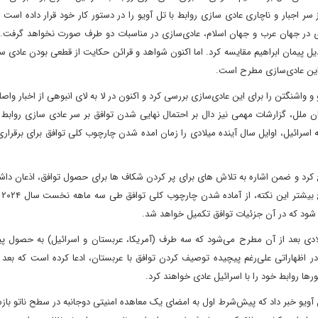
سر اجبار و ناچاری عادی سازی روابط با تل آویو را در دستور کار خود قرار داده است 
ودی در جهان عرب و جهان اسلام، عادی‌سازی در مناسبات دو طرف صورت نخواهد گرفت.
 ذیل پیمان ابراهیم مقایسه کرد. اما اکنون شواهد و قرائن حکایت از قطعی بودن عادی س
ت این عادی‌سازی مطرح است.
نگتن را برای این عادی‌سازی بررسی کرد و اکنون در لا به لای انبوهی از اخبار واصل
لل، گزارشات مهمی نیز دال بر احتمال نهایی شدن توافق بر سر عادی سازی روابط ا
سرائیل، اوایل سال آینده میلادی را زمان امده شدن چارچوب کلی توافق برای برقراری
 کرد و ضمن اشاره به تلاش های برای پر کردن شکاف ها برای حصول توافق، اذعان دا
امر ز
ی شود که در آن جزئیات توافق تکمیل خواهد شد.
یلادی بعد از آن مطرح می‌شود که سه طرف (آمریکا، عربستان و اسرائیل) به حصول پ
ر اظهاراتی علی‌رغم پیچیده توصیف کردن توافق با عربستان، ادعا کرده است که بعد ا
ا روابط خود را با اسرائیل عادی خواهند کرد.
ویو خبر داد که پیش‌شرط اول به امضای یک معاهده امنیتی دوجانبه در سطح ناتو باز‌م