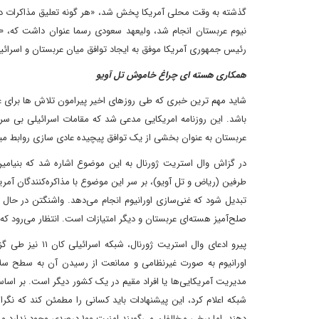
گذشته به وقت محلی آمریکا پخش شد، «هر گونه تعلیق مذاکرات دربار
نیوم عربستان انجام شد، ولیعهد سعودی رسما عنوان داشت که، «ه
رئیس جمهوری آمریکا موفق به ایجاد توافق میان عربستان و اسرائیل
همکاری هسته ای چراغ خاموش تل آویو
شاید مهم ترین خبری که طی روزهای اخیر پیرامون تلاش ها برای عا
باشد. این روزنامه امریکایی مدعی شد که مقامات اسرائیلی بی سر و
عربستان به عنوان بخشی از یک توافق پیچیده عادی سازی روابط میان
در گزاش وال استریت ژورنال به این موضوع اشاره شد که بنیامین
طرفین (ریاض و تل آویو)، بر سر این موضوع با مذاکره‌کنندگان آمر
تبدیل شود که غنی‌سازی اورانیوم انجام می‌دهد. واشنگتن در حال چان
صلح‌آمیز هسته‌ای عربستان و دیگر امتیازات است. انتظار می‌رود که
پیرو ادعای وال ا
اورانیوم به صورت غیرنظامی و ممانعت از رسیدن آن به سطح سلا
مدیریت آمریکایی‌ها یا افراد مقیم در یک کشور دیگر است. بر اساس
شبکه اعلام کرد، این پیشنهادات باید کسانی را مطمئن کند که نگر
دهند. اما برخی مخالفان می‌گویند امنیت ۱۰۰ درصدی وجود ندارد و این مسئله مانع مسابقه تسلیحات منطقه‌ای نمی‌شود.