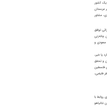
 یک کشور
بندر السدیری، سفیر عربستان
دی، مشاور
ائی توافق
 چانه‌زنی
 سعودی و
د یا خیر،
ین و تحقق
ای فلسطین
ظر فایضی،
 روابط با
 نتانیاهو