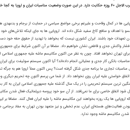
مکانیسم ماشه در صورت غنی سازی بیش از 67/3 پس از پایان ضرب الاجل ۶۰ روزه حکایت دارد. در این صورت وضعیت مناسبات ایران و اروپا به ک
وپایی ها در کمال وقاحت و علیرغم برخی مواضع سیاسی در حمایت از برجام و بدعهدی 
 با اهداف و منافع کاخ سفید شکل داده اند. اروپایی ها به جای اینکه تلاش‌های خود 
تی کردن تعهدات خود باشند. ایران کشوری نیست که بخواهد با تهدید از حقوق حقه خود د
ش فشار واکنش جدی و قاطعی نشان خواهیم داد. مضافا بر آن اکنون شرایط برای جمهوری
رای تهران نخواهد افتاد. چون به نظر من اکنون مکانیسم ماشه علیه جمهوری اسلامی ای
مناسبات بانکی کار جدی و عملیاتی انجام داده‌اند؟ آیا اکنون سیستم سوئیفت برای ایران
بال مناسبات تجاری ما برنامه جدی شکل گرفته است؟ پس اکنون عملاً اروپا هم به جرگه ت
اتفاق خواستی علیه ایران روی نخواهد داد. از شما می پرسم اکنون چه تحریم دیگری وج
 سنگین ترین سیستم تحریمی را در یک سال گذشته علیه جمهوری اسلامی ایران به کار ب
ل شود اتفاق خاصی برای ما نمی‌افتد. از آن سو خود پروسه دیپلماتیک فعال شدن مکان
روپایی ها یک روزه بخواهند این مکانیسم ماشه را علیه ایران فعال کنند. مضافا بر ای
رش اخیر خود بر صلح آمیز بودن فعالیت‌های هسته‌ای ایران، عدم تخطی و نیز متعهد بودن تهران به مفاد برجامی
ل شدن مکانیسم ماشه وجود ندارد.