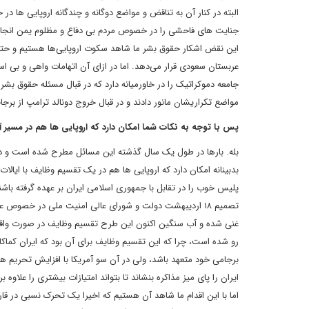
البته در کنار آن به تناقض و مواضع دوگانه و چندگانه اروپایی ها
جنایت های فاحشی را در خصوص مردم بی دفاع و مظلوم یمن انجام 
این نقض اشکار حقوق بشر ما شاهد سکوت اروپایی‌ها هستیم و حتی قا
عربستان سعودی قرار می‌دهد. اما در ازای آن اتهامات واهی و بی ا
جامعه دموکراتیک را در خاورمیانه دارد که در قبال مسئله حقوق بشر ا
مواضع تکراریشان مانور دادند و در قبال خروج دونالد ترامپ از برجام
پس با توجه به نکات شما امکان دارد که اروپایی ها هم در مسیر آ
بله. بارها در طول یک سال گذشته این مسائل مطرح شده است و د
بدبینانه امکان دارد که اروپایی ها هم در یک تقسیم وظایف با ایالا
پلیس خوب را در تقابل با جمهوری اسلامی ایران بر عهده گرفته باشند.
تصمیم ۱۸ اردیبهشت دولت و شورای عالی امنیت ملی در خصوص 
غنی شده و آب سنگین اکنون این طرح تقسیم وظایف در صورت واق
رو شده است، چرا که این تقسیم وظایف برای آن بود که ایران کماکا
برجامی خود متعهد باشد، ولی در آن سو آمریکا با افزایش تحریم ه
ایران را پای میز مذاکره بنشاند تا بتواند امتیازات بیشتری را علاوه بر
اما با این اقدام ما شاهد آن هستیم که اخیرا یک تحرک نسبی در قار