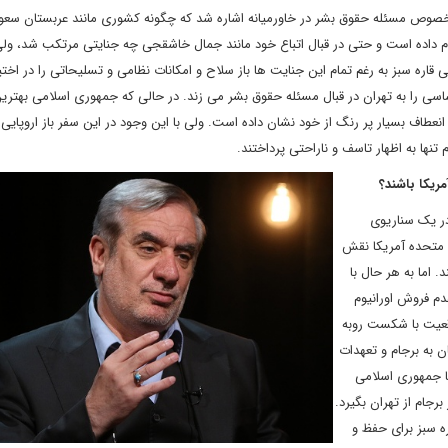
 در خصوص مسئله حقوق بشر در خاورمیانه اشاره شد که چگونه کشوری مانند عربستان سع
داده است و حتی در قبال اتباع خود مانند جمال خاشقجی چه جنایتی مرتکب شد، ولی
ره سبز به رغم تمام این جنایت ها باز سلاح و امکانات نظامی و تسلیحاتی را در اختیا
ساسی را به تهران در قبال مسئله حقوق بشر می زند. در حالی که جمهوری اسلامی بهترین
نعطاف بسیار پر رنگ از خود نشان داده است. ولی با این وجود در این سفر باز اروپایی‌ه
 تنها به اظهار تاسف و ناراحتی پرداختند.
مریکا باشند؟
ر یک سناریوی
ت متحده آمریکا نقش
 اما به هر حال با
عدم فروش اورانیوم
عیت با شکست روبه
ن به برجام و تعهدات
ا جمهوری اسلامی
 برجام از تهران بگیرد.
ه سبز برای حفظ و