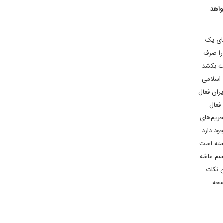
جا خواهد
های یک
را صرف
ست بکشد
 اسلامی
ران فعال
 فعال
حریم‌های
ود دارد
سته است.
یسم ماشه
ن نکات
 صحه