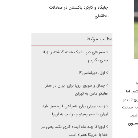
جایگاه و کارکرد پاکستان در معادلات
منطقه‌ای
مطالب مرتبط
سفرهای دیپلماتیک هفته گذشته را زیاد
جدی نگیریم
اول، دیپلماسی؟!
ا
چماق و هویج اروپا برای ایران در سفر
م. اما
هایکو ماس به تهران
ی دال بر
زمینه چینی برای همراهی قاره سبز علیه
به حمایت
ایران با سفر پمپئو و ترامپ به اروپا
ن هم در شرایطی که تنها 36 روز به پایان ضرب
یسیون
اروپا تا چند ماه آینده کاری نکند یعنی در
خفا با امریکا همراه است