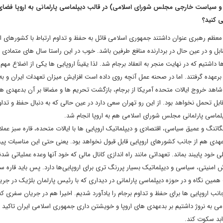
و سیاست خارجی مجلس شورای اسلامی) در قالب دیپلماسی پارلمانی به اروپا فضای 
ی کنید؟
معظم رهبری عنوان داشتند جمهوری اسلامی قائل به حفظ و تداوم ارتباط با کشورهای ار
ابل و در عین حال در بردارنده منافع طرفین باشد. خوب در این راستا سال های متمادی د
داشتیم که در نهایت منجر به انعقاد برجام شد. لذا یقیناً اروپایی ها یکی از اضلاع مهم 
 برعهده گرفتند. اما در صحنه عمل آنچه روی داده است افزایش میزان تعهدات ایران و ب
اهد خروج ایالات متحده آمریکا از برجام، بازگشت تحریم ها و مضافا بر آن بدعهدی 
قابل تحمل نخواهد بود. از این رو تهران سعی دارد در عین حالی که به دنبال حفظ و تداوم
یپلماسی پارلمانی مجلس شورای اسلامی هم به اروپا انجام شد.
نگاتنگ و عمیق سیاسی، اقتصادی و دیپلماتیک اروپایی ها با ایالات متحده، قاره سبز عملا
و بدعهدی هم از جانب کشورهای اروپایی قابل قبول نخواهد بود. یعنی حتی این مناسبات پی
لی خود پایبند بماند. تعهداتی مانند راه اندازی کانال مالی که خود آنها وعده عملیاتی شد
زش امنیتی، سیاسی و دیپلماتیک بسیار پررنگ تری برای اروپایی‌ها دارد. پس باید قاره س
همین نگاه و در حوزه دیپلماسی پارلمانی در دیداری که با رئیس پارلمان بلژیک در جری
 اروپایی ها برای حفظ و تداوم برجام را یادآورد شدیم. اخیرا هم در جریان سفری که 
 نروژ داشتیم بر بدعهدی های اروپا و خویشتن داری جمهوری اسلامی ایران تاکید ک
 ابد سکوت کند.