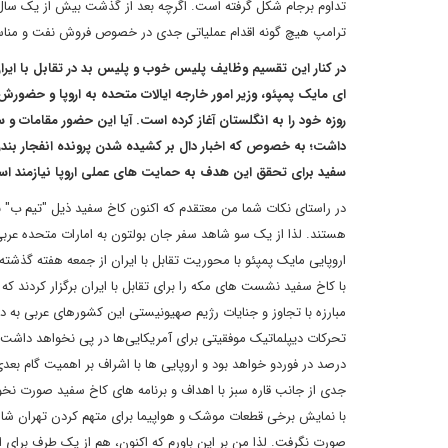
تداوم برجام شکل گرفته است. اگرچه بعد از گذشت بیش از یک سال 
ترامپ هیچ گونه اقدام عملیاتی جدی در خصوص فروش نفت و مناسبات 
در کنار این تقسیم وظایف پلیس خوب و پلیس بد در تقابل با ایرا
ای مایک پمپئو، وزیر امور خارجه ایالات متحده به اروپا و حضورش 
روزه خود را به انگلستان آغاز کرده است. آیا این حضور مقامات و س
داشت؛ به خصوص که اخبار دال بر کشیده شدن پرونده انفجار بندر 
سفید برای تحقق این هدف به حمایت های عملی اروپا نیازمند ا
در راستای نکات شما من معتقدم که اکنون کاخ سفید ذیل "تیم ب" ب
هستند. لذا از یک سو شاهد سفر جان بولتون به امارات متحده عربی
اروپایی مایک پمپئو با محوریت تقابل با ایران از جمعه هفته گذش
با کاخ سفید نشست های مکه را برای تقابل با ایران برگزار کردند 
مبارزه با تجاوز و جنایات رژیم صهیونیستی این کشورهای عربی به دنب
درصد در فوردو خواهد بود و اروپایی ها با اشراف بر اهمیت گام بع
جدی از جانب قاره سبز با اهداف و برنامه های کاخ سفید صورت نخ
با نمایش برخی قطعات موشک و هواپیما برای متهم کردن تهران شا
صورت نگرفت. لذا من بر این باورم که اکنون، هم از یک طرف برای 