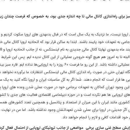
سبز برای راه‌اندازی کانال مالی تا چه اندازه جدی بود، به خصوص که فرصت چندان زی
الاجل دو ماهه و فرصت ۶۰ روزه ایران برای اروپا نیست، ما نزدیک به یک سال است که در قبال بدعهدی های اروپا سکوت کردیم 
 به تعهدات خود پایبند باشند. ابتدا به ساکن قرار بود که اتحادیه اروپا کانال مالی خو
البته تا به امروز هم هیچ گونه خروجی عملیاتی از این کانال ندیده ایم. پس این شرایط
دست هم داد که ایران ناچار شود در قبال بدعهدی های اروپا واکنش عملیاتی داشته باشد. از این رو ما فرصت ۶۰ روزه را به اروپایی‌ها ندا
اه تهران حتی در صورت راه اندازی کانال مالی اینستکس انتظارات ما برآورده نخواهد
 ها قرار است که انجام دهند. شما اگر به کل مناسبات ایران و اروپا نگاه کنید به یک
 این وجود تهران کماکان به تعهدات برجامی خود در صورت عملی شدن وعده های اروپا پا
 های اروپایی ها هم نکرده است و در حوزه دیپلماسی اقتصادی فعالیت های جدی با کشو
وری مانند ایران با این میزان از استعداد و پتانسیل و همچنین تعدد کشورهای همسا
تی اگر جدیتی در اروپا برای عملی شدن تعهداتشان وجود نداشته باشد. اما من در نهایت با
 افزایش سطح غنی سازی برخی مواضعی از جانب تروئیکای اروپایی از احتمال فعال کرد