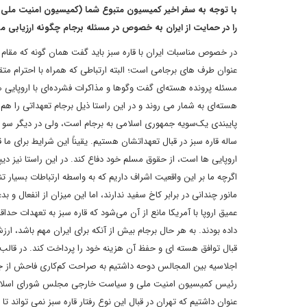
با توجه به سفر اخیر کمیسیون متبوع شما (کمیسیون امنیت ملی 
را در حمایت از ایران به خصوص در مسئله برجام چگونه ارزیابی م
در خصوص مناسبات ایران با قاره سبز باید گفت همان گونه که مقام 
عنوان طرف های برجامی است؛ البته ارتباطی که همراه با احترام متق
مسئله پرونده هسته‌ای گفت وگوها و مذاکرات فشرده‌ای با اروپایی ها 
هسته‌ای به شمار می روند و در این راستا ذیل برجام تعهداتی را هم
پایبندی یک‌سویه جمهوری اسلامی به برجام است، ولی در دیگر سو ش
ساله قاره سبز در قبال تعهداتشان هستیم. یقیناً این شرایط برای ما 
اروپایی ها است، از حقوق مسلم خود دفاع کند. در این راستا نیز د
اگرچه ما بر این واقعیت اشراف داریم که به واسطه ارتباطات بسیار ت
مانور چندانی در برابر کاخ سفید ندارند، اما این میزان از انفعال 
عمیق اروپا با آمریکا مانع از آن می‌شود که قاره سبز به تعهدات حداق
داده بودند. به هر حال برجام بیش از آنکه برای ایران مهم باشد، ار
قبال توافق هسته ای و حفظ آن هزینه خود را پرداخت کند. در قالب 
اجلاسیه بین المجالس دوحه داشتیم به صراحت کم‌کاری فاحش از جانب
رئیس کمیسیون امنیت ملی و سیاست خارجی مجلس شورای اسلامی به
عنوان داشتیم که تهران در قبال این نوع رفتار قاره سبز نمی تواند تا