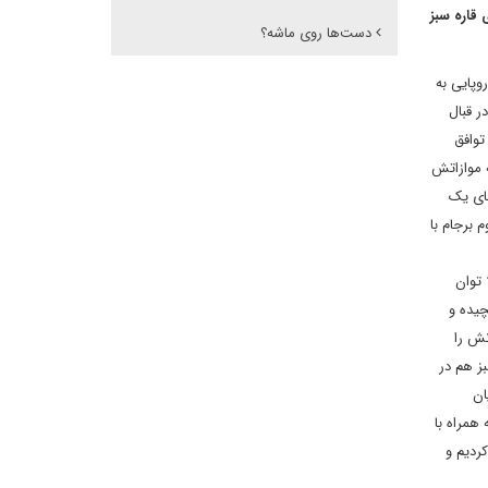
قاره سبز
دست‌ها روی ماشه؟
وپایی به
ر قبال
توافق
ه موازاتش
های یک
 برجام با
 توان
چیده و
نش را
بز هم در
ان
همراه با
ردیم و