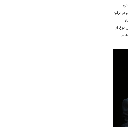
ودی
 در براب
ر
 نوع از
ا بر