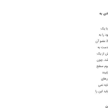
ادی به
و با یک
د را به
نام اس پی وی به منظور حمایت از ایران راه اندازی کنند که بعد از چند ماه بدعهدی نهایتا کانال مالی جدیدی به نام اینستکس، نه از جانب اتحادیه اروپا و 28 عضو آن
 دست به
ده ایم. قاره سبز بیش از یک
 شد، چون
 سوم سطح
یبند
رهای
یه نمی
ید این را
ن