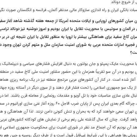
از خروج دونالد
بانکی ایران و راه اندازی سازوکار مالی مدنظر آلمان، فرانسه و انگلستان صورت نگر
ن میان کشورهای اروپایی و ایالات متحده آمریکا از جمعه هفته گذشته شاهد آغاز سف
در آلمان و سوئیس با محوریت تقابل با ایران بودیم و امروز دوشنبه نیز دونالد ترام
ران کاخ سفید برای هماهنگی بیشتر با اروپا به منظور تقابل با ایران نتیجه ای در بر 
فجیره امارات متحده عربی به شورای امنیت سازمان ملل و متهم کردن تهران وجود دا
ست؟
ا محوریت مایک پمپئو و جان بولتون به دنبال افزایش فشارهای سیاسی و دیپلماتیک بر
 بودیم و در آن سو تقریباً همزمان با این حضور مشاور امنیت ملی کاخ سفید در منطق
ته آغاز شده است. در کنار آن کشورهای عربی مرتجع منطقه نیز در یک برنامه ریزی هما
که از یک سو جمهوری اسلامی را تحت فشار قرار دهند و از سوی دیگر در آستانه روزه جه
ال عادی سازی مناسبات خود با تل آویو و مقدمات رونمایی از معامله قرن باشند. اما در
دی تهران سعی خواهند کرد که به بحران و تنش کنونی دامن نزنند. لذا آن هماهنگی و ه
واهد گرفت. چنان که سال گذشته علی رغم برخی از نمایش های کودکانه کشورهای عربی 
هد آن بودیم که آن اجماع مد نظر در شورای امنیت برای محکومیت جمهوری اسلامی ای
اروپایی‌ها همراهی با این شرایط غیرقابل قبول است و از طرف دیگر روسیه و چین هم ب