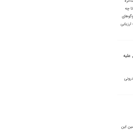
اکره
ا چه
وگوهای
ارزیابی
علیه
درونی
ین این