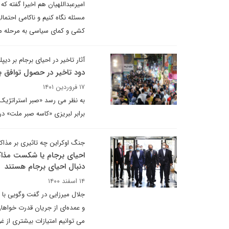
امیرعبداللهیان هم اخیرا گفته که 
مسئله نگاه کنیم و ناکامی احتما
کشی و کمای سیاسی به مرحله م
آثار تاخیر در احیای برجام بر دی
دود تاخیر در حصول توافق ب
۱۷ فروردین ۱۴۰۱
به نظر می رسد «صبر استراتژیک»
برابر لبریزی «کاسه صبر ملت» د
جنگ اوکراین چه تاثیری بر مذاکر
احیای برجام یا شکست مذاکرا
دنبال احیای برجام هستند
۱۴ اسفند ۱۴۰۰
جلال میرزایی در گفت وگویی با 
و عمده‌ای از جریان قدرت خواهان
می توانیم امتیازات بیشتری از 