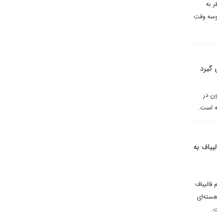
ر به
روسه وقت
 گیرد
ن در
ه است.
یباف به
قالیباف
هسته‌ای
ت.