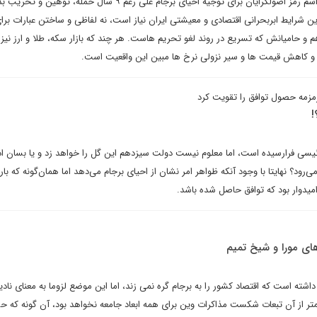
چه عبارت «توافق قوی جدید» را اسم رمز اصولگرایان برای توجیه احیای برجام علی رغم ۹ سال حمله، توه
ن شرایط ابربحرانی اقتصادی و معیشتی ایران نیاز است، نه لفاظی و ساختن عبارات برا
و حامیانش که تسریع در روند لغو تحریم هاست. هر چند که بازار سکه، طلا و ارز نیز
ود و کاهش قیمت ها و سیر نزولی نرخ ها مبین این واقعیت است.
مزمه حصول توافق را تقویت کرد
ون فرصت گل‌زنی دقیقه ۹۰ رئیسی فرارسیده است، اما معلوم نیست دولت سیزدهم این گل را خواهد زد و یا بسان ا
د؟ نهایتا با وجود آنکه ظواهر امر نشان از احیای برجام می‌دهد اما همان‌گونه که باره
میدوار بود که توافق حاصل شده باشد.
 مورا و شیخ تمیم
داشته است که اقتصاد کشور را به برجام گره نمی زند، اما این موضع لزوما به معنای نادی
متر از آن تبعات شکست مذاکرات وین برای همه ابعاد جامعه نخواهد بود، آن گونه که 