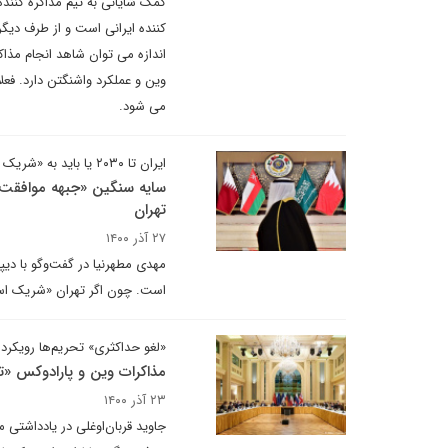
کمک شایانی به تیم مذاکره کنند
کننده ایرانی است و از طرف دیگر 
اندازه می توان شاهد انجام مذا
وین و عملکرد واشنگتن دارد. فع
می شود.
ایران تا ۲۰۳۰ یا باید به «شریک استراتژیک» آمریکا بدل شود یا «قربانی بزرگ»
سایه سنگین «جبهه موافقت»
تهران
۲۷ آذر ۱۴۰۰
مهدی مطهرنیا در گفت‌وگو با دیپل
است. چون اگر تهران «شریک استر
«لغو حداکثری» تحریم‌ها رویکر
‌مذاکرات وین و پارادوکس «
۲۳ آذر ۱۴۰۰
جاوید قربان‌اوغلی در یادداشتی