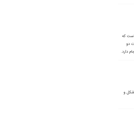
 است که
ت دو
م دارد.
 شکل و