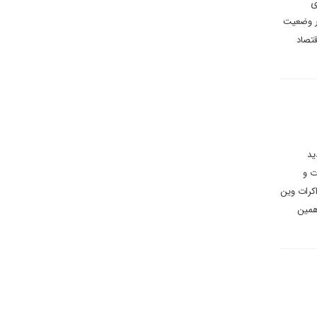
ی
در وضعیت
قتصاد
ید
ت و
مذاکرات وین
 همین