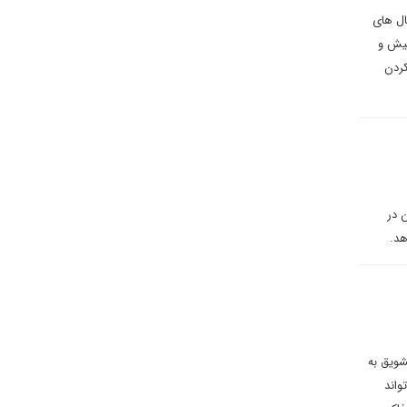
ال های
کیش و
کردن
 در
هد.
شویق به
واند