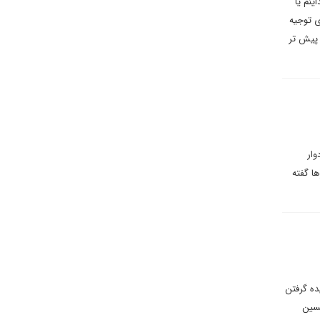
ین و تخریب بداینم یا
ی توجیه
 پیش تر
دوار
ا گفته
ده گرفتن
حسین