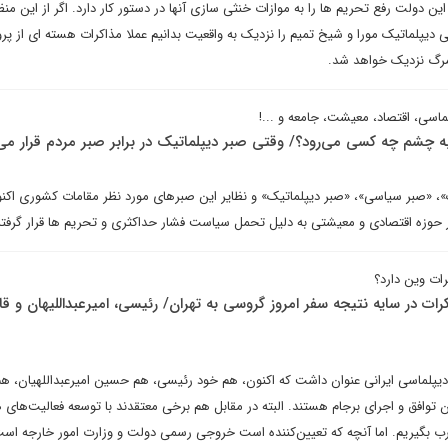
این دولت رفع تحریم ها را به موازات خنثی سازی آنها در دستور کار دارد. اگر از این منظ
لی دیپلماتیک مورا و شیخ تمیم را نزدیک به واقعیت بدانیم عملا مذاکرات هسته ای از پ
رگ نزدیک خواهد شد.
پلماسی، اقتصاد، معیشت، جامعه و ...!
ه چشم چه کسی می‌رود؟/ وقتی صبر دیپلماتیک در برابر صبر مردم قرار می
، «صبر سیاسی»، «صبر دیپلماتیک» و نظایر این صبرهای مورد نظر مقامات کشوری اکنو
ر حوزه اقتصادی و معیشتی به دلیل تحمل سیاست فشار حداکثری و تحریم ها قرار گرفت
ات وین دارد؟
ت در سایه نتیجه سفر امروز گروسی به تهران/ رئیسی، امیرعبداللیهان و قال
دیپلماسی ایرانی عنوان داشت که اکنون، هم خود رئیسی، هم حسین امیرعبداللهیان، هم 
 توافق و اجرای برجام هستند. البته در مقابل هم برخی معتقدند با توسعه فعالیت‌های 
غرب بگیریم. اما آنچه که تعیین‌کننده است خروجی رسمی دولت و وزارت امور خارجه اس