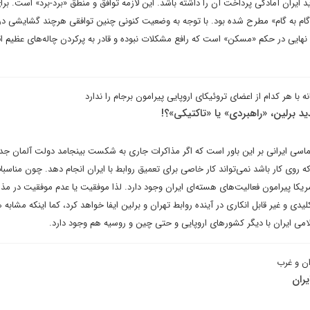
د ایران آمادگی پرداخت آن را داشته باشد. این لازمه توافق و منطق «برد-برد» است. برا
 «گام به گام» مطرح شده بود. با توجه به وضعیت کنونی چنین توافقی هرچند گشایشی 
 نهایی در حکم «مسکن» است که رافع مشکلات نبوده و قادر به پرکردن چاله‌های عظیم ا
با هر کدام از اعضای تروئیکای اروپایی پیرامون برجام را ندارد
برلین، «راهبردی» یا «تاکتیکی»؟!
ماسی ایرانی بر این باور است که اگر مذاکرات جاری به شکست بینجامد دولت آلمان جد
ه روی کار باشد نمی‌تواند کار خاصی برای تعمیق روابط با ایران انجام دهد. چون مناسبا
ه یکسانی در قالب ۱+۴ و آمریکا پیرامون فعالیت‌های هسته‌ای ایران وجود دارد. لذا موفقیت یا عدم موفقیت در 
یدی و غیر قابل انکاری در آینده روابط تهران و برلین ایفا خواهد کرد، کما اینکه مشابه
ی ایران با دیگر کشورهای اروپایی و حتی چین و روسیه هم وجود دارد.
ان و غرب
یران