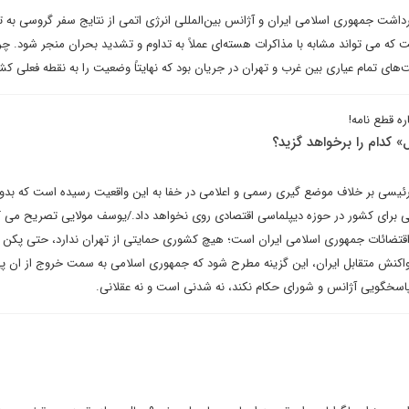
داشت جمهوری اسلامی ایران و آژانس بین‌المللی انرژی اتمی از نتایج سفر گروسی به ت
ه می تواند مشابه با مذاکرات هسته‌ای عملاً به تداوم و تشدید بحران منجر شود. چرا
‌های تمام عیاری بین غرب و تهران در جریان بود که نهایتاً وضعیت را به نقطه فعلی کشا
ه قطع نامه!
» کدام را برخواهد گزید؟
 رئیسی بر خلاف موضع گیری رسمی و اعلامی در خفا به این واقعیت رسیده است که بدو
قی برای کشور در حوزه دیپلماسی اقتصادی روی نخواهد داد./یوسف مولایی تصریح می ک
 اقتضائات جمهوری اسلامی ایران است؛ هیچ کشوری حمایتی از تهران ندارد، حتی پکن 
 و واکنش متقابل ایران، این گزینه مطرح شود که جمهوری اسلامی به سمت خروج از ان پ
ه پاسخگویی آژانس و شورای حکام نکند، نه شدنی است و نه عقلانی.