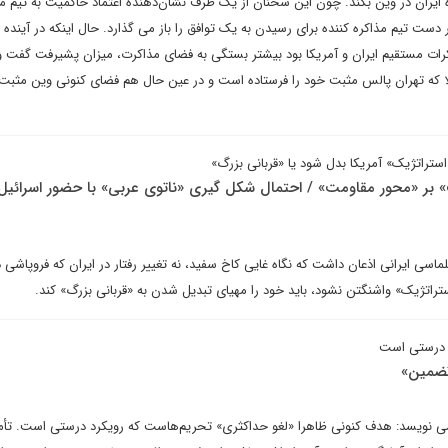
ه ایران در وین بکند. چون این سخنان از یک طرف نشان‌دهنده اعتماد حاکمیت به تیم مذ
دست تیم مذاکره کننده برای رسیدن به یک توافق را باز می گذارد. حال اینکه در آینده ت
کرات مستقیم ایران و آمریکا بود بیشتر بستگی به فضای مذاکرت، میزان پشیرفت گفت 
لا که تهران پالس مثبت خود را فرستاده است و در عین حال هم فضای کنونی وین مثبت 
 بر «محور مقاومت» / احتمال شکل گیری «ناتوی عربی» با حضور اسرائیل 
ماسی ایرانی اذعان داشت که نگاه غایی کاخ سفید، نه تغییر رفتار در ایران که فروپاشی 
اتژیک» واشنگتن نشود، باید خود را مهیای تبدیل شدن به «قربانی بزرگ» کند.
د درستی است
تضمین»
 می نویسد: هدف کنونی ظاهرا «لغو حداکثری» تحریم‌هاست که رویکرد درستی است. تأم